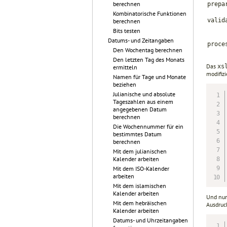
berechnen
prepa
Kombinatorische Funktionen
valid
berechnen
Bits testen
Datums- und Zeitangaben
proce
Den Wochentag berechnen
Den letzten Tag des Monats
Das
xs
ermitteln
modifizi
Namen für Tage und Monate
beziehen
Julianische und absolute
Tageszahlen aus einem
angegebenen Datum
berechnen
Die Wochennummer für ein
bestimmtes Datum
berechnen
Mit dem julianischen
Kalender arbeiten
Mit dem ISO-Kalender
arbeiten
Mit dem islamischen
Kalender arbeiten
Und nun
Mit dem hebräischen
Ausdruck
Kalender arbeiten
Datums- und Uhrzeitangaben