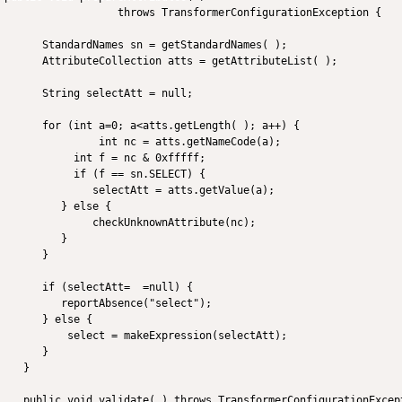
                  throws TransformerConfigurationException {

      StandardNames sn = getStandardNames( );

      AttributeCollection atts = getAttributeList( );

      String selectAtt = null;

      for (int a=0; a<atts.getLength( ); a++) {

               int nc = atts.getNameCode(a);

           int f = nc & 0xfffff;

           if (f == sn.SELECT) {

              selectAtt = atts.getValue(a);

         } else {

              checkUnknownAttribute(nc);

         }

      }

      if (selectAtt=  =null) {

         reportAbsence("select");

      } else {

          select = makeExpression(selectAtt);

      }

   }

   public void validate( ) throws TransformerConfigurationExcept