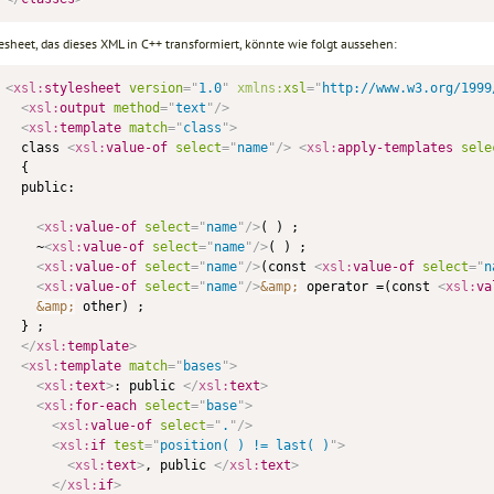
esheet, das dieses XML in C++ transformiert, könnte wie folgt aussehen:
<
xsl:
stylesheet
version
=
"
1.0
"
xmlns:
xsl
=
"
http://www.w3.org/1999
<
xsl:
output
method
=
"
text
"
/>
<
xsl:
template
match
=
"
class
"
>
  class 
<
xsl:
value-of
select
=
"
name
"
/>
<
xsl:
apply-templates
sele
  {

  public:

<
xsl:
value-of
select
=
"
name
"
/>
( ) ;

    ~
<
xsl:
value-of
select
=
"
name
"
/>
( ) ;

<
xsl:
value-of
select
=
"
name
"
/>
(const 
<
xsl:
value-of
select
=
"
n
<
xsl:
value-of
select
=
"
name
"
/>
&amp;
 operator =(const 
<
xsl:
va
&amp;
 other) ;

  } ;

</
xsl:
template
>
<
xsl:
template
match
=
"
bases
"
>
<
xsl:
text
>
: public 
</
xsl:
text
>
<
xsl:
for-each
select
=
"
base
"
>
<
xsl:
value-of
select
=
"
.
"
/>
<
xsl:
if
test
=
"
position( ) != last( )
"
>
<
xsl:
text
>
, public 
</
xsl:
text
>
</
xsl:
if
>