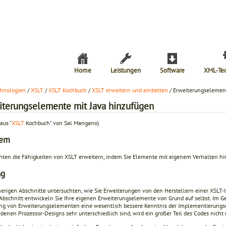
Home
Leistungen
Software
XML-Te
hnologien
/
XSLT
/
XSLT Kochbuch
/
XSLT erweitern und einbetten
/ Erweiterungselemen
iterungselemente mit Java hinzufügen
aus "
XSLT
Kochbuch" von Sal Mangano)
lem
hten die Fähigkeiten von XSLT erweitern, indem Sie Elemente mit eigenem Verhalten hi
ng
herigen Abschnitte untersuchten, wie Sie Erweiterungen von den Herstellern einer XSLT
Abschnitt entwickeln Sie Ihre eigenen Erweiterungselemente von Grund auf selbst. Im Ge
ung von Erweiterungselementen eine wesentlich bessere Kenntnis der Implementierungsd
edenen Prozessor-Designs sehr unterschiedlich sind, wird ein großer Teil des Codes nich