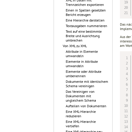
XML in Daten mit
Trennzeichen exportieren
Einen in Spalten gesetzten
Bericht erzeugen
Eine Hierarchie darstellen
Das näch
Textausgaben nummerieren
Impleme
Text auf eine bestimmte
Breite und Ausrichtung
Aus der
umbrechen
interes
am Wort
Von XML zu XML
Attribute in Elemente
umwandeln
Elemente in Attribute
umwandeln
Elemente oder Attribute
umbenennen
Dokumente mit identischem
Schema vereinigen
Das Vereinigen von
Dokumenten mit
ungleichem Schema
Aufteilen von Dokumenten
Eine XML-Hierarchie
reduzieren
Eine XML-Hierarchie
vertiefen
Eine XML-Hierarchie neu