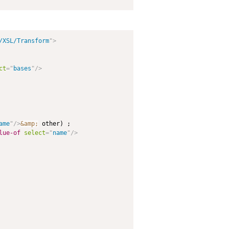
/XSL/Transform
"
>
ct
=
"
bases
"
/>
ame
"
/>
&amp;
 other) ;

lue-of
select
=
"
name
"
/>