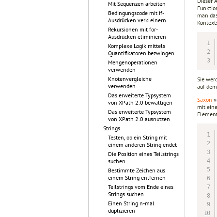
Dieser A
Mit Sequenzen arbeiten
Funktio
Bedingungscode mit if-
man das
Ausdrücken verkleinern
Kontext
Rekursionen mit for-
Ausdrücken eliminieren
Komplexe Logik mittels
Quantifikatoren bezwingen
Mengenoperationen
verwenden
Knotenvergleiche
Sie wer
verwenden
auf dem
Das erweiterte Typsystem
Saxon
v
von XPath 2.0 bewältigen
mit ei
Das erweiterte Typsystem
Element
von XPath 2.0 ausnutzen
Strings
Testen, ob ein String mit
einem anderen String endet
Die Position eines Teilstrings
suchen
Bestimmte Zeichen aus
einem String entfernen
Teilstrings vom Ende eines
Strings suchen
Einen String n-mal
duplizieren