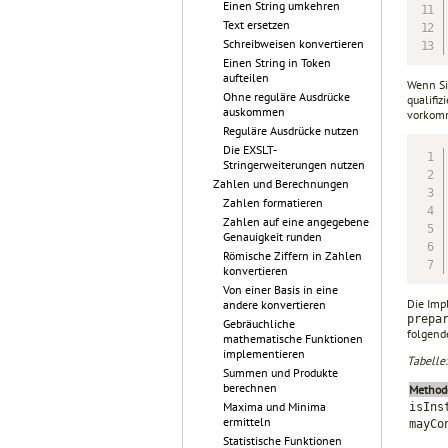
Einen String umkehren
Text ersetzen
Schreibweisen konvertieren
Einen String in Token
aufteilen
Wenn Si
Ohne reguläre Ausdrücke
qualifi
auskommen
vorkom
Reguläre Ausdrücke nutzen
Die EXSLT-
Stringerweiterungen nutzen
Zahlen und Berechnungen
Zahlen formatieren
Zahlen auf eine angegebene
Genauigkeit runden
Römische Ziffern in Zahlen
konvertieren
Von einer Basis in eine
Die Imp
andere konvertieren
prepa
Gebräuchliche
folgend
mathematische Funktionen
implementieren
Tabelle
Summen und Produkte
berechnen
Method
Maxima und Minima
isIns
ermitteln
mayCo
Statistische Funktionen