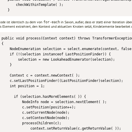
       checkWithinTemplate( );

   }
Code ist identisch zu dem von
in Saxon, außer, dass er statt einer Iteration übe
for-each
das Element extrahiert, den Kontext und aktuellen Knoten setzt, Kindelemente bearbeitet 
public void process(Context context) throws TransformerException
{

    NodeEnumeration selection = select.enumerate(context, false)
    if (!(selection instanceof LastPositionFinder)) {

        selection = new LookaheadEnumerator(selection);

    }

    Context c = context.newContext( );

    c.setLastPositionFinder((LastPositionFinder)selection);

    int position = 1;

      if (selection.hasMoreElements( )) {

          NodeInfo node = selection.nextElement( );

          c.setPosition(position++);

          c.setCurrentNode(node);

          c.setContextNode(node);

          processChildren(c);

              context.setReturnValue(c.getReturnValue( ));
