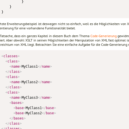
          }

    }

}
ste Erweiterungsbeispiel ist deswegen nicht so einfach, weil es die Möglichkeiten von X
ntierung für eine vorhandene Funktionalität bietet.
 Tatsache, dass ein ganzes Kapitel in diesem Buch dem Thema
Code-Generierung
gewidmet
siert. Aber obwohl XSLT in seinen Möglichkeiten der Manipulation von XML fast optimal 
reichtum von XML liegt. Betrachten Sie eine einfache Aufgabe für die Code-Generierung 
<
classes
>
<
class
>
<
name
>
MyClass1
</
name
>
</
class
>
<
class
>
<
name
>
MyClass2
</
name
>
</
class
>
<
class
>
<
name
>
MyClass3
</
name
>
<
bases
>
<
base
>
MyClass1
</
base
>
<
base
>
MyClass2
</
base
>
</
bases
>
</
class
>
</
classes
>