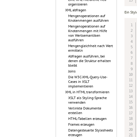
organisieren
XML abfragen
Ein Styl
Mengenoperationen auf
Knotenmengen ausführen
Mengenoperationen auf
Knotenmengen mit Hilfe
von Wertsemantiken
ausführen
Mengengleichheit nach Wert
ermitteln
Abfragen ausführen, bei
denen die Struktur erhalten
bleibt
Joins
Die W3C-XML-Query-Use-
Cases in XSLT
implementieren
XML in HTML transformieren
XSLT als Styling-Sprache
verwenden
Verlinkte Dokumente
erstellen
HTML-Tabellen erzeugen
Frames erzeugen
Datengesteuerte Stylesheets
erzeugen