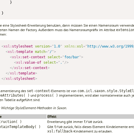
    }

}
e eine Stylesheet-Erweiterung benutzen, dann müssen Sie einen Namensraum verwende
zierten Namen der Factory. Außerdem muss das Namensraumpräfix im Attribut
extensio
men:
<
xsl:
stylesheet
version
=
"
1.0
"
xmlns:
xsl
=
"
http://www.w3.org/1999
<
xsl:
template
match
=
"
/
"
>
<
xslx:
set-context
select
=
"
foo/bar
"
>
<
xsl:
value-of
select
=
"
.
"
/>
</
xslx:
set-context
>
</
xsl:
template
>
</
xsl:
stylesheet
>
lementierung des
-Elements ist von
set-context
com.icl.saxon.style.StyleEl
und
implementieren, wird aber normalerweise auch je
reAttributes( )
process( )
en Tabelle aufgeführt sind.
: Wichtige StyleElement-Methoden in Saxon.
e
Effekt
Erweiterung gibt immer
zurück.
truction( )
true
Gibt
zurück, falls dieses Element Kindelemente enth
ntainTemplateBody( )
true
-Kindelement zu erlauben.
xsl:fallback