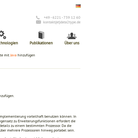
+49 - 6221 - 739 12 60
kontakt(at)data2type.de
chnologien
Publikationen
Über uns
te mit
Java
hinzufügen
nzufügen.
-Implementierung vorteilhaft benutzen können. In
gensatz zu Erweiterungsfunktionen erfordert die
etails zu einem bestimmten Prozessor. Da die
t über mehrere Prozessoren hinweg portabel sein.