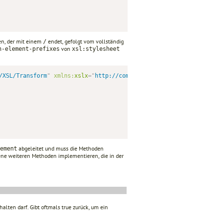
n, der mit einem
endet, gefolgt vom vollständig
/
von
n-element-prefixes
xsl:stylesheet
/XSL/Transform
"
xmlns:
xslx
=
"
http://com.ora.xsltckbk.CkBkElementF
abgeleitet und muss die Methoden
ement
ne weiteren Methoden implementieren, die in der
alten darf. Gibt oftmals true zurück, um ein