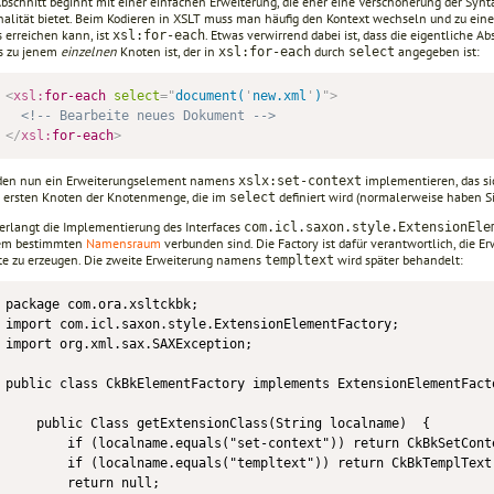
bschnitt beginnt mit einer einfachen Erweiterung, die eher eine Verschönerung der Syntax
nalität bietet. Beim Kodieren in XSLT muss man häufig den Kontext wechseln und zu ein
 erreichen kann, ist
. Etwas verwirrend dabei ist, dass die eigentliche Ab
xsl:for-each
s zu jenem
einzelnen
Knoten ist, der in
durch
angegeben ist:
xsl:for-each
select
<
xsl:
for-each
select
=
"
document(
'
new.xml
'
)
"
>
<!-- Bearbeite neues Dokument -->
</
xsl:
for-each
>
den nun ein Erweiterungselement namens
implementieren, das si
xslx:set-context
 ersten Knoten der Knotenmenge, die im
definiert wird (normalerweise haben S
select
erlangt die Implementierung des Interfaces
com.icl.saxon.style.ExtensionEle
nem bestimmten
Namensraum
verbunden sind. Die Factory ist dafür verantwortlich, die
e zu erzeugen. Die zweite Erweiterung namens
wird später behandelt:
templtext
package com.ora.xsltckbk;

import com.icl.saxon.style.ExtensionElementFactory;

import org.xml.sax.SAXException;

public class CkBkElementFactory implements ExtensionElementFacto
    public Class getExtensionClass(String localname)  {

        if (localname.equals("set-context")) return CkBkSetConte
        if (localname.equals("templtext")) return CkBkTemplText.
        return null;
