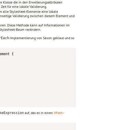
e Klasse die in den Erweiterungsattributen
eit für eine lokale Validierung.
m alle Stylesheet-Elemente eine lokale
enseitige Validierung zwischen diesem Element und
ühren. Diese Methode kann auf Informationen im
n Stylesheet-Baum verändern.
-Implementierung von Saxon geklaut und so
rEach
ment {

auf, das es in einen
XPath
-
keExpression