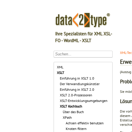
Ihre Spezialisten für XML XSL-
FO - WordML - XSLT
XML-Tec
Erwe
XML
(Auszug 
XSLT
Einführung in XSLT 1.0
Prob
Der Verwandlungskünstler
Einführung in XSLT 2.0
Sie möc
XSLT 2.0-Prozessoren
Lösu
XSLT-Entwicklungsumgebungen
XSLT Kochbuch
Die vor
Über das Buch
diesem 
XPath
Erstell
Achsen effektiv benutzen
verschi
Knoten filtern