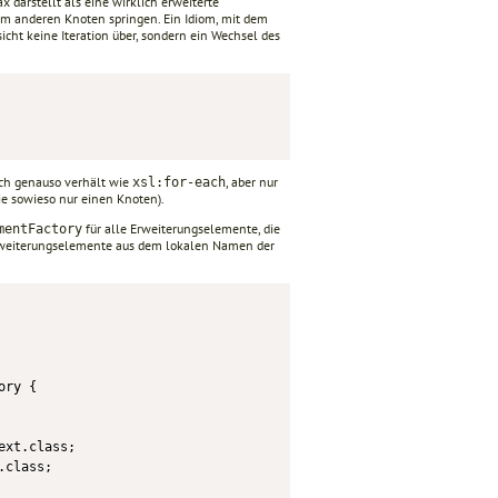
 darstellt als eine wirklich erweiterte
em anderen Knoten springen. Ein Idiom, mit dem
sicht keine Iteration über, sondern ein Wechsel des
ch genauso verhält wie
, aber nur
xsl:for-each
ie sowieso nur einen Knoten).
für alle Erweiterungselemente, die
mentFactory
 Erweiterungselemente aus dem lokalen Namen der
ry {

xt.class;

class;
