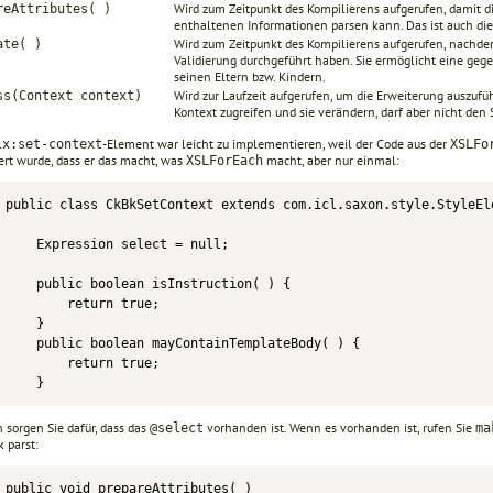
Wird zum Zeitpunkt des Kompilierens aufgerufen, damit di
reAttributes( )
enthaltenen Informationen parsen kann. Das ist auch die Z
Wird zum Zeitpunkt des Kompilierens aufgerufen, nachde
ate( )
Validierung durchgeführt haben. Sie ermöglicht eine geg
seinen Eltern bzw. Kindern.
Wird zur Laufzeit aufgerufen, um die Erweiterung auszuf
ss(Context context)
Kontext zugreifen und sie verändern, darf aber nicht de
-Element war leicht zu implementieren, weil der Code aus der
lx:set-context
XSLFo
ert wurde, dass er das macht, was
macht, aber nur einmal:
XSLForEach
public class CkBkSetContext extends com.icl.saxon.style.StyleEle
    Expression select = null;

    public boolean isInstruction( ) {

        return true;

    }

    public boolean mayContainTemplateBody( ) {

        return true;

    }
 sorgen Sie dafür, dass das
vorhanden ist. Wenn es vorhanden ist, rufen Sie
@select
ma
 parst:
public void prepareAttributes( )
