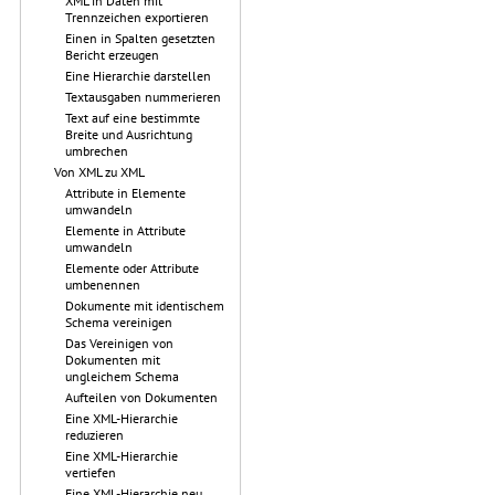
XML in Daten mit
Trennzeichen exportieren
Einen in Spalten gesetzten
Bericht erzeugen
Eine Hierarchie darstellen
Textausgaben nummerieren
Text auf eine bestimmte
Breite und Ausrichtung
umbrechen
Von XML zu XML
Attribute in Elemente
umwandeln
Elemente in Attribute
umwandeln
Elemente oder Attribute
umbenennen
Dokumente mit identischem
Schema vereinigen
Das Vereinigen von
Dokumenten mit
ungleichem Schema
Aufteilen von Dokumenten
Eine XML-Hierarchie
reduzieren
Eine XML-Hierarchie
vertiefen
Eine XML-Hierarchie neu