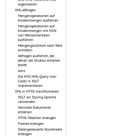
organisieren
XML abfragen
Mengenoperationen auf
Knotenmengen ausführen
Mengenoperationen auf
Knotenmengen mit Hilfe
von Wertsemantiken
ausführen
Mengengleichheit nach Wert
ermitteln
Abfragen ausführen, bei
denen die Struktur erhalten
bleibt
Joins
Die W3C-XML-Query-Use-
Cases in XSLT
implementieren
XML in HTML transformieren
XSLT als Styling-Sprache
verwenden
Verlinkte Dokumente
erstellen
HTML-Tabellen erzeugen
Frames erzeugen
Datengesteuerte Stylesheets
erzeugen