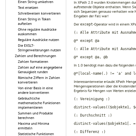
Einen String umkehren
In XPath 2.0 wurden Knotenmengen durc
auftretende Objekte enthalten. Wenn Si
Text ersetzen
sich Sequenzen genauso verhalten wie M
Schreibweisen konvertieren
Eingaben der Fall war!
Einen String in Token
aufteilen
Der
-Operator wird in einem XP
except
Ohne reguläre Ausdrücke
(: Alle Attribute mit Ausnahm
auskommen
Reguläre Ausdrücke nutzen
@* except @a
Die EXSLT-
(: Alle Attribute mit Ausnahm
Stringerweiterungen nutzen
Zahlen und Berechnungen
@* except @a, @b
Zahlen formatieren
In 1.0 benötigt man dazu die folgenden
Zahlen auf eine angegebene
Genauigkeit runden
@*[local-name(.) != 'a' and l
Römische Ziffern in Zahlen
Interessanterweise erlaubt XPath Mengen
konvertieren
Mengenoperationen über die Knotenident
Von einer Basis in eine
Ergebnis für Mengen von Werten erziele
andere konvertieren
Gebräuchliche
(: Vereinigung :)
mathematische Funktionen
distinct-values(($objekte1, $
implementieren
Summen und Produkte
(: Durchschnitt :)
berechnen
Maxima und Minima
distinct-values($objekte1[. =
ermitteln
(: Differenz :)
Statistische Funktionen