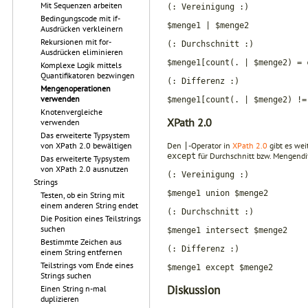
Mit Sequenzen arbeiten
(: Vereinigung :)
Bedingungscode mit if-
$menge1 | $menge2
Ausdrücken verkleinern
Rekursionen mit for-
(: Durchschnitt :)
Ausdrücken eliminieren
$menge1[count(. | $menge2) = 
Komplexe Logik mittels
Quantifikatoren bezwingen
(: Differenz :)
Mengenoperationen
verwenden
$menge1[count(. | $menge2) !=
Knotenvergleiche
XPath 2.0
verwenden
Das erweiterte Typsystem
Den
-Operator in
XPath 2.0
gibt es wei
von XPath 2.0 bewältigen
|
für Durchschnitt bzw. Mengendi
except
Das erweiterte Typsystem
von XPath 2.0 ausnutzen
(: Vereinigung :)
Strings
$menge1 union $menge2
Testen, ob ein String mit
einem anderen String endet
(: Durchschnitt :)
Die Position eines Teilstrings
suchen
$menge1 intersect $menge2
Bestimmte Zeichen aus
(: Differenz :)
einem String entfernen
Teilstrings vom Ende eines
$menge1 except $menge2
Strings suchen
Diskussion
Einen String n-mal
duplizieren