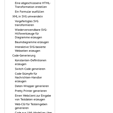
Eine abgeschlossene HTML-
Transformation erstellen
Ein Formular ausfüllen
XML in SVG umwandeln
Vorgefertigtes SVG
transformieren
Wiederverwendbare SVG-
Hilfswerkzeuge für
Diagramme erzeugen
Baumdiagramme erzeugen
Interaktive SVG-basierte
Webseiten erzeugen
Code-Generierung
Konstanten-Definitionen
erzeugen
Switch-Code generieren
Code-Stümpfe für
Nachrichten-Handler
erzeugen
Daten-Wrapper generieren
Pretty Printer generieren
Einen Webclient zur Eingabe
von Testdaten erzeugen
Web-CGI für Testeingaben
generieren
Code aus UML-Modellen über