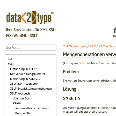
Ihre Spezialisten für XML XSL-
FO - WordML - XSLT
Ho
XML-Technologien
/
XSLT
/
XSLT Kochbu
Mengenoperationen ver
XML
(Auszug aus "
XSLT
Kochbuch" von Sal Ma
XSLT
Einführung in XSLT 1.0
Problem
Der Verwandlungskünstler
Einführung in XSLT 2.0
Sie wollen Sequenzen so verarbeiten, 
XSLT 2.0-Prozessoren
Lösung
XSLT-Entwicklungsumgebungen
XSLT Kochbuch
XPath 1.0
Über das Buch
XPath
Die Vereinigungsoperation (
) über Knot
|
Achsen effektiv benutzen
müssen wir ein bisschen tricksen.
Knoten filtern