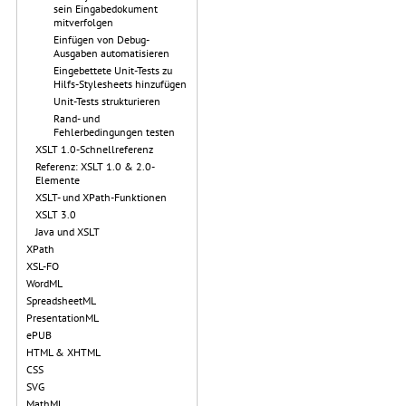
sein Eingabedokument
mitverfolgen
Einfügen von Debug-
Ausgaben automatisieren
Eingebettete Unit-Tests zu
Hilfs-Stylesheets hinzufügen
Unit-Tests strukturieren
Rand- und
Fehlerbedingungen testen
XSLT 1.0-Schnellreferenz
Referenz: XSLT 1.0 & 2.0-
Elemente
XSLT- und XPath-Funktionen
XSLT 3.0
Java und XSLT
XPath
XSL-FO
WordML
SpreadsheetML
PresentationML
ePUB
HTML & XHTML
CSS
SVG
MathML