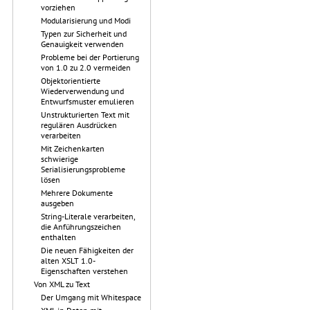
vorziehen
Modularisierung und Modi
Typen zur Sicherheit und
Genauigkeit verwenden
Probleme bei der Portierung
von 1.0 zu 2.0 vermeiden
Objektorientierte
Wiederverwendung und
Entwurfsmuster emulieren
Unstrukturierten Text mit
regulären Ausdrücken
verarbeiten
Mit Zeichenkarten
schwierige
Serialisierungsprobleme
lösen
Mehrere Dokumente
ausgeben
String-Literale verarbeiten,
die Anführungszeichen
enthalten
Die neuen Fähigkeiten der
alten XSLT 1.0-
Eigenschaften verstehen
Von XML zu Text
Der Umgang mit Whitespace