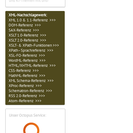
und KI-Themen mit uns!
XML-Nachschlagewerk:
XML 1.0 & 1.1-Referenz >>>
DOM-Referenz >>>
SAX-Referenz >>>
XSLT 1.0-Referenz >>>
XSLT 2.0-Referenz >>>
XSLT- & XPath-Funktionen >>>
XPath–Sprachreferenz >>>
XSL-FO-Referenz >>>
WordML-Referenz >>>
HTML/XHTML-Referenz >>>
CSS-Referenz >>>
MathML-Referenz >>>
XML Schema-Referenz >>>
XProc-Referenz >>>
Schematron-Referenz >>>
RSS 2.0-Referenz >>>
Atom-Referenz >>>
Unser Octopus Service: