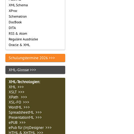
XML Schema
XProc
Schematron
DocBook
DITA
RSS & Atom
Reguläre Ausdrücke
Oracle & XML
Schulungstermine 2026 >>>
XML-Glossar >>>
XML-Technologien
:
XML >>>
XSLT >>>
XPath >>>
XSL-FO >>>
WordML >>>
SpreadsheetML >>>
PresentationML >>>
ePUB >>>
ePub für (In)Designer >>>
HTML & XHTML >>>