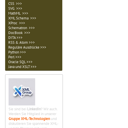
CSS >>>
SVG >>>
MathML >>>
XML Schema >>>
XProc >>>
Schematron >>>
DocBook >>>
DITA >>>
RSS & Atom >>>
Reguläre Ausdrücke >>>
Python >>>
Perl >>>
Oracle SQL >>>
Java und XSLT >>>
Sie sind bei
LinkedIn
? Wir auch.
Werden Sie Mitglied in unserer
Gruppe XML-Technologien
und
diskutieren Sie spannende XML-