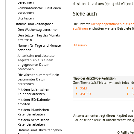
berechnen
distinct-values($objekte1[not
Kombinatorische Funktionen
berechnen
Siehe auch
Bits testen
Die Rezepte
Mengenoperationen auf Kn
Datums- und Zeitangaben
ausführen
enthalten weitere Beispiele 
Den Wochentag berechnen
Den letzten Tag des Monats
ermitteln
<< zurück
Namen für Tage und Monate
beziehen
Julianische und absolute
Tageszahlen aus einem
angegebenen Datum
berechnen
Die Wochennummer für ein
Tipp der data2type-Redaktion:
bestimmtes Datum
Zum Thema
XSLT
bieten wir auch folgende
berechnen
XSLT
X
Mit dem julianischen
Kalender arbeiten
XSL-FO
S
Mit dem ISO-Kalender
arbeiten
Mit dem islamischen
F
Kalender arbeiten
Ansonsten unterliegt dieses Kapitel a
aller seiner Teile ist urheberrechtlich
Mit dem hebräischen
Kalender arbeiten
Datums- und Uhrzeitangaben
O'Reilly V