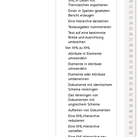
XML in Daten mit
Trennzeichen exportieren
Einen in Spalten gesetzten
Bericht erzeugen
Eine Hierarchie darstellen
Textausgaben nummerieren
Text auf eine bestimmte
Breite und Ausrichtung
umbrechen
Von XML zu XML
Attribute in Elemente
umwandeln
Elemente in Attribute
umwandeln
Elemente oder Attribute
umbenennen
Dokumente mit identischem
Schema vereinigen
Das Vereinigen von
Dokumenten mit
ungleichem Schema
Aufteilen von Dokumenten
Eine XML-Hierarchie
reduzieren
Eine XML-Hierarchie
vertiefen
Eine XML-Hierarchie neu