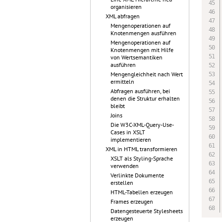
organisieren
XML abfragen
Mengenoperationen auf
Knotenmengen ausführen
Mengenoperationen auf
Knotenmengen mit Hilfe
von Wertsemantiken
ausführen
Mengengleichheit nach Wert
ermitteln
Abfragen ausführen, bei
denen die Struktur erhalten
bleibt
Joins
Die W3C-XML-Query-Use-
Cases in XSLT
implementieren
XML in HTML transformieren
XSLT als Styling-Sprache
verwenden
Verlinkte Dokumente
erstellen
HTML-Tabellen erzeugen
Frames erzeugen
Datengesteuerte Stylesheets
erzeugen