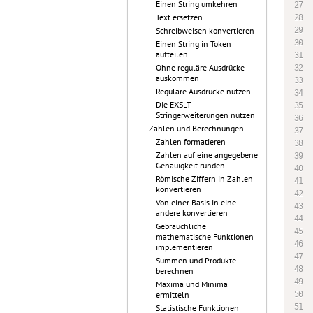
Einen String umkehren
Text ersetzen
Schreibweisen konvertieren
Einen String in Token
aufteilen
Ohne reguläre Ausdrücke
auskommen
Reguläre Ausdrücke nutzen
Die EXSLT-
Stringerweiterungen nutzen
Zahlen und Berechnungen
Zahlen formatieren
Zahlen auf eine angegebene
Genauigkeit runden
Römische Ziffern in Zahlen
konvertieren
Von einer Basis in eine
andere konvertieren
Gebräuchliche
mathematische Funktionen
implementieren
Summen und Produkte
berechnen
Maxima und Minima
ermitteln
Statistische Funktionen