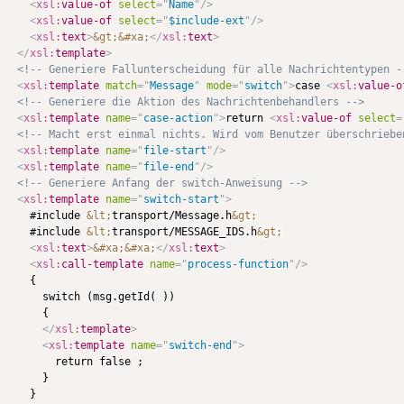
<
xsl:
value-of
select
=
"
Name
"
/>
<
xsl:
value-of
select
=
"
$include-ext
"
/>
<
xsl:
text
>
&gt;
&#xa;
</
xsl:
text
>
</
xsl:
template
>
<!-- Generiere Fallunterscheidung für alle Nachrichtentypen -
<
xsl:
template
match
=
"
Message
"
mode
=
"
switch
"
>
case 
<
xsl:
value-o
<!-- Generiere die Aktion des Nachrichtenbehandlers -->
<
xsl:
template
name
=
"
case-action
"
>
return 
<
xsl:
value-of
select
=
<!-- Macht erst einmal nichts. Wird vom Benutzer überschriebe
<
xsl:
template
name
=
"
file-start
"
/>
<
xsl:
template
name
=
"
file-end
"
/>
<!-- Generiere Anfang der switch-Anweisung -->
<
xsl:
template
name
=
"
switch-start
"
>
    #include 
&lt;
transport/Message.h
&gt;
    #include 
&lt;
transport/MESSAGE_IDS.h
&gt;
<
xsl:
text
>
&#xa;
&#xa;
</
xsl:
text
>
<
xsl:
call-template
name
=
"
process-function
"
/>
    {

      switch (msg.getId( ))

      {

</
xsl:
template
>
<
xsl:
template
name
=
"
switch-end
"
>
        return false ;

      }

    }
