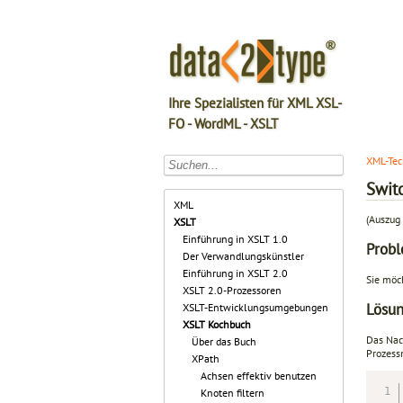
Ihre Spezialisten für XML XSL-
FO - WordML - XSLT
XML-Tec
Swit
XML
(Auszug 
XSLT
Einführung in XSLT 1.0
Prob
Der Verwandlungskünstler
Einführung in XSLT 2.0
Sie möc
XSLT 2.0-Prozessoren
Lösu
XSLT-Entwicklungsumgebungen
XSLT Kochbuch
Das Nac
Über das Buch
Prozess
XPath
Achsen effektiv benutzen
Knoten filtern