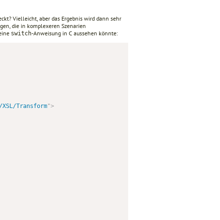
kt? Vielleicht, aber das Ergebnis wird dann sehr
gen, die in komplexeren Szenarien
 eine
-Anweisung in C aussehen könnte:
switch
/XSL/Transform
"
>