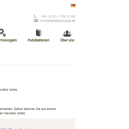
+49 - 6221 - 739 12 60
kontakt(at)data2type.de
chnologien
Publikationen
Über uns
dler leitet.
 erhalten. Daher können Sie aus einem
en Handler leitet: