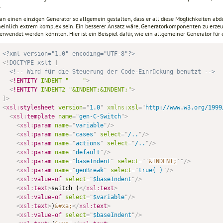
.
n einen einzigen Generator so allgemein gestalten, dass er all diese Möglichkeiten abdec
einlich extrem komplex sein. Ein besserer Ansatz wäre, Generatorkomponenten zu erzeu
erwendet werden könnten. Hier ist ein Beispiel dafür, wie ein allgemeiner Generator für
<?xml version="1.0" encoding="UTF-8"?>
<!
DOCTYPE
xslt
[
<!-- Wird für die Steuerung der Code-Einrückung benutzt -->
<
!ENTITY
INDENT
"
"
>
<
!ENTITY
INDENT2
"&INDENT;&INDENT;"
>
]
>
<
xsl:
stylesheet
version
=
"
1.0
"
xmlns:
xsl
=
"
http://www.w3.org/1999
<
xsl:
template
name
=
"
gen-C-Switch
"
>
<
xsl:
param
name
=
"
variable
"
/>
<
xsl:
param
name
=
"
cases
"
select
=
"
/..
"
/>
<
xsl:
param
name
=
"
actions
"
select
=
"
/..
"
/>
<
xsl:
param
name
=
"
default
"
/>
<
xsl:
param
name
=
"
baseIndent
"
select
=
"
'
&INDENT;
'
"
/>
<
xsl:
param
name
=
"
genBreak
"
select
=
"
true( )
"
/>
<
xsl:
value-of
select
=
"
$baseIndent
"
/>
<
xsl:
text
>
switch (
</
xsl:
text
>
<
xsl:
value-of
select
=
"
$variable
"
/>
<
xsl:
text
>
)
&#xa;
</
xsl:
text
>
<
xsl:
value-of
select
=
"
$baseIndent
"
/>