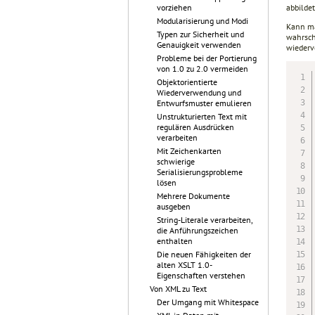
abbildet
vorziehen
Modularisierung und Modi
Kann ma
Typen zur Sicherheit und
wahrsch
Genauigkeit verwenden
wiederv
Probleme bei der Portierung
von 1.0 zu 2.0 vermeiden
Objektorientierte
Wiederverwendung und
Entwurfsmuster emulieren
Unstrukturierten Text mit
regulären Ausdrücken
verarbeiten
Mit Zeichenkarten
schwierige
Serialisierungsprobleme
lösen
Mehrere Dokumente
ausgeben
String-Literale verarbeiten,
die Anführungszeichen
enthalten
Die neuen Fähigkeiten der
alten XSLT 1.0-
Eigenschaften verstehen
Von XML zu Text
Der Umgang mit Whitespace