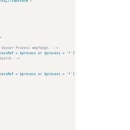
/XSL/Transform
"
>
>
 dieser Prozess empfängt. -->
cessRef = $process or $process = 
'
*
'
]
"
mode
=
"
includes
"
/>
Switch -->
cessRef = $process or $process = 
'
*
'
]
"
mode
=
"
switch
"
/>