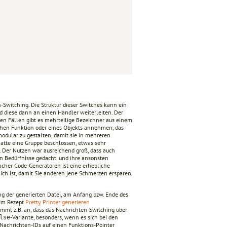
witching. Die Struktur dieser Switches kann ein
d diese dann an einen Handler weiterleiten. Der
hen Fällen gibt es mehrteilige Bezeichner aus einem
achen Funktion oder eines Objekts annehmen, das
 modular zu gestalten, damit sie in mehreren
hatte eine Gruppe beschlossen, etwas sehr
Der Nutzen war ausreichend groß, dass auch
en Bedürfnisse gedacht, und ihre ansonsten
cher Code-Generatoren ist eine erhebliche
ich ist, damit Sie anderen jene Schmerzen ersparen,
g der generierten Datei, am Anfang bzw. Ende des
 im Rezept
Pretty Printer generieren
mt z.B. an, dass das Nachrichten-Switching über
-Variante, besonders, wenn es sich bei den
lse
 Nachrichten-IDs auf einen Funktions-Pointer