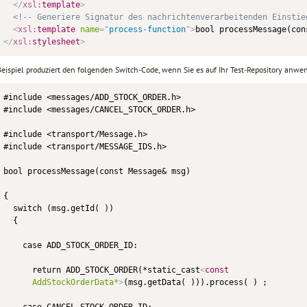
</
xsl:
template
>
<!-- Generiere Signatur des nachrichtenverarbeitenden Einstie
<
xsl:
template
name
=
"
process-function
"
>
bool processMessage(con
</
xsl:
stylesheet
>
Beispiel produziert den folgenden Switch-Code, wenn Sie es auf Ihr Test-Repository anwe
#include <messages/ADD_STOCK_ORDER.h>

#include <messages/CANCEL_STOCK_ORDER.h>

#include <transport/Message.h>

#include <transport/MESSAGE_IDS.h>

bool processMessage(const Message& msg)

{

  switch (msg.getId( ))

  {

    case ADD_STOCK_ORDER_ID:

      return ADD_STOCK_ORDER(*static_cast
<
const
AddStockOrderData*
>
(msg.getData( ))).process( ) ;

    case CANCEL_STOCK_ORDER_ID:
