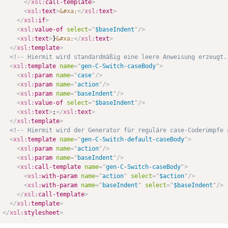
</
xsl:
call-template
>
<
xsl:
text
>
&#xa;
</
xsl:
text
>
</
xsl:
if
>
<
xsl:
value-of
select
=
"
$baseIndent
"
/>
<
xsl:
text
>
}
&#xa;
</
xsl:
text
>
</
xsl:
template
>
<!-- Hiermit wird standardmäßig eine leere Anweisung erzeugt.
<
xsl:
template
name
=
"
gen-C-Switch-caseBody
"
>
<
xsl:
param
name
=
"
case
"
/>
<
xsl:
param
name
=
"
action
"
/>
<
xsl:
param
name
=
"
baseIndent
"
/>
<
xsl:
value-of
select
=
"
$baseIndent
"
/>
<
xsl:
text
>
;
</
xsl:
text
>
</
xsl:
template
>
<!-- Hiermit wird der Generator für reguläre case-Coderümpfe 
<
xsl:
template
name
=
"
gen-C-Switch-default-caseBody
"
>
<
xsl:
param
name
=
"
action
"
/>
<
xsl:
param
name
=
"
baseIndent
"
/>
<
xsl:
call-template
name
=
"
gen-C-Switch-caseBody
"
>
<
xsl:
with-param
name
=
"
action
"
select
=
"
$action
"
/>
<
xsl:
with-param
name
=
"
baseIndent
"
select
=
"
$baseIndent
"
/>
</
xsl:
call-template
>
</
xsl:
template
>
</
xsl:
stylesheet
>