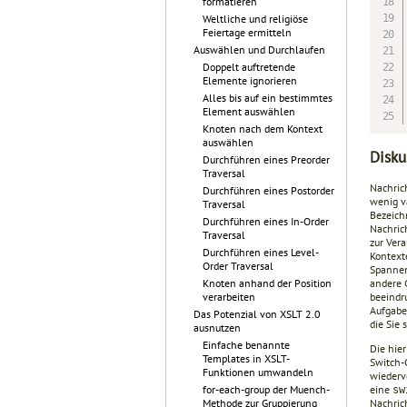
formatieren
Weltliche und religiöse
Feiertage ermitteln
Auswählen und Durchlaufen
Doppelt auftretende
Elemente ignorieren
Alles bis auf ein bestimmtes
Element auswählen
Knoten nach dem Kontext
auswählen
Disku
Durchführen eines Preorder
Traversal
Nachric
Durchführen eines Postorder
wenig v
Traversal
Bezeich
Durchführen eines In-Order
Nachric
Traversal
zur Vera
Durchführen eines Level-
Kontext
Order Traversal
Spannen
andere 
Knoten anhand der Position
beeindr
verarbeiten
Aufgabe
Das Potenzial von XSLT 2.0
die Sie
ausnutzen
Einfache benannte
Die hie
Templates in XSLT-
Switch-
Funktionen umwandeln
wiederv
eine
for-each-group der Muench-
sw
Nachric
Methode zur Gruppierung