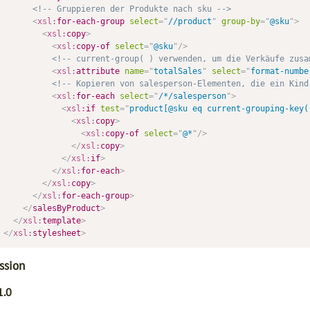
<!-- Gruppieren der Produkte nach sku -->
<
xsl:
for-each-group
select
=
"
//product
"
group-by
=
"
@sku
"
>
<
xsl:
copy
>
<
xsl:
copy-of
select
=
"
@sku
"
/>
<!-- current-group( ) verwenden, um die Verkäufe zusa
<
xsl:
attribute
name
=
"
totalSales
"
select
=
"
format-numbe
<!-- Kopieren von salesperson-Elementen, die ein Kind
<
xsl:
for-each
select
=
"
/*/salesperson
"
>
<
xsl:
if
test
=
"
product[@sku eq current-grouping-key(
<
xsl:
copy
>
<
xsl:
copy-of
select
=
"
@*
"
/>
</
xsl:
copy
>
</
xsl:
if
>
</
xsl:
for-each
>
</
xsl:
copy
>
</
xsl:
for-each-group
>
</
salesByProduct
>
</
xsl:
template
>
</
xsl:
stylesheet
>
ssion
1.0