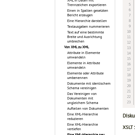
XML in Daten mit
Trennzeichen exportieren
Einen in Spalten gesetzten
Bericht erzeugen
Eine Hierarchie darstellen
Textausgaben nummerieren
Text auf eine bestimmte
Breite und Ausrichtung
umbrechen
Von XML zu XML
Attribute in Elemente
umwandeln
Elemente in Attribute
umwandeln
Elemente oder Attribute
umbenennen
Dokumente mit identischem
Schema vereinigen
Das Vereinigen von
Dokumenten mit
ungleichem Schema
Aufteilen von Dokumenten
Eine XML-Hierarchie
Disku
reduzieren
Eine XML-Hierarchie
XSLT 
vertiefen
Eine XML-Hierarchie neu