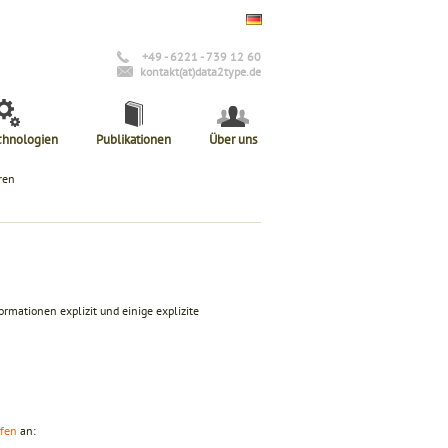
+49 - 6221 - 739 12 60
kontakt(at)data2type.de
chnologien
Publikationen
Über uns
ren
rmationen explizit und einige explizite
fen
an: