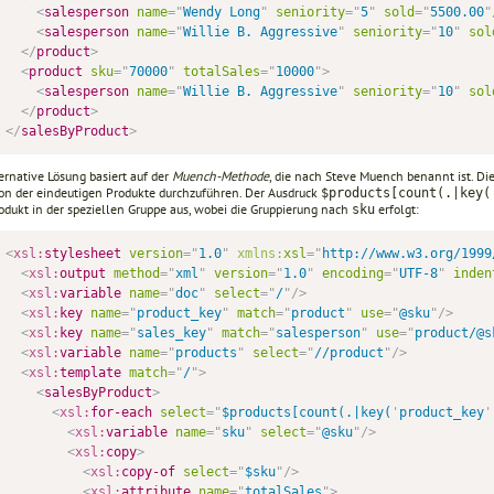
<
salesperson
name
=
"
Wendy Long
"
seniority
=
"
5
"
sold
=
"
5500.00
"
<
salesperson
name
=
"
Willie B. Aggressive
"
seniority
=
"
10
"
sol
</
product
>
<
product
sku
=
"
70000
"
totalSales
=
"
10000
"
>
<
salesperson
name
=
"
Willie B. Aggressive
"
seniority
=
"
10
"
sol
</
product
>
</
salesByProduct
>
ernative Lösung basiert auf der
Muench-Methode
, die nach Steve Muench benannt ist. 
ion der eindeutigen Produkte durchzuführen. Der Ausdruck
$products[count(.|key(
rodukt in der speziellen Gruppe aus, wobei die Gruppierung nach
erfolgt:
sku
<
xsl:
stylesheet
version
=
"
1.0
"
xmlns:
xsl
=
"
http://www.w3.org/1999
<
xsl:
output
method
=
"
xml
"
version
=
"
1.0
"
encoding
=
"
UTF-8
"
inden
<
xsl:
variable
name
=
"
doc
"
select
=
"
/
"
/>
<
xsl:
key
name
=
"
product_key
"
match
=
"
product
"
use
=
"
@sku
"
/>
<
xsl:
key
name
=
"
sales_key
"
match
=
"
salesperson
"
use
=
"
product/@s
<
xsl:
variable
name
=
"
products
"
select
=
"
//product
"
/>
<
xsl:
template
match
=
"
/
"
>
<
salesByProduct
>
<
xsl:
for-each
select
=
"
$products[count(.|key(
'
product_key
'
<
xsl:
variable
name
=
"
sku
"
select
=
"
@sku
"
/>
<
xsl:
copy
>
<
xsl:
copy-of
select
=
"
$sku
"
/>
<
xsl:
attribute
name
=
"
totalSales
"
>