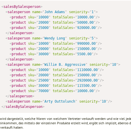
<
salesBySalesperson
>
<
salesperson
name
=
"
John Adams
"
seniority
=
"
1
"
>
<
product
sku
=
"
10000
"
totalSales
=
"
10000.00
"
/>
<
product
sku
=
"
20000
"
totalSales
=
"
50000.00
"
/>
<
product
sku
=
"
25000
"
totalSales
=
"
920000.00
"
/>
</
salesperson
>
<
salesperson
name
=
"
Wendy Long
"
seniority
=
"
5
"
>
<
product
sku
=
"
10000
"
totalSales
=
"
990000.00
"
/>
<
product
sku
=
"
20000
"
totalSales
=
"
150000.00
"
/>
<
product
sku
=
"
30000
"
totalSales
=
"
5500.00
"
/>
</
salesperson
>
<
salesperson
name
=
"
Willie B. Aggressive
"
seniority
=
"
10
"
>
<
product
sku
=
"
10000
"
totalSales
=
"
1110000.00
"
/>
<
product
sku
=
"
20000
"
totalSales
=
"
150000.00
"
/>
<
product
sku
=
"
25000
"
totalSales
=
"
2920000.00
"
/>
<
product
sku
=
"
30000
"
totalSales
=
"
115500.00
"
/>
<
product
sku
=
"
70000
"
totalSales
=
"
10000.00
"
/>
</
salesperson
>
<
salesperson
name
=
"
Arty Outtolunch
"
seniority
=
"
10
"
/>
</
salesBySalesperson
>
 wird dargestellt, welche Waren von welchem Vertreter verkauft werden und wie viel jeder
nkommen, das mittels der einzelnen Produkte erzielt wird, ergibt sich implizit, ebenso d
 verkauft haben.