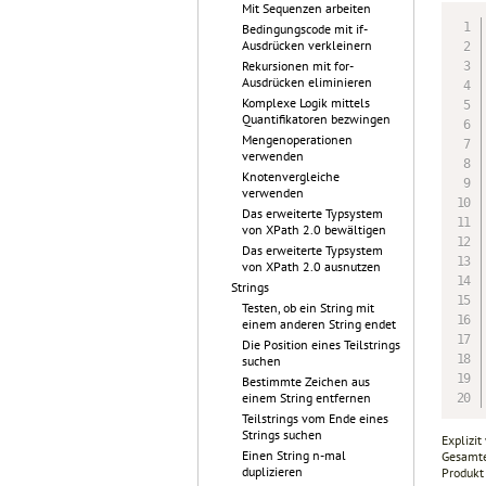
Mit Sequenzen arbeiten
Bedingungscode mit if-
Ausdrücken verkleinern
Rekursionen mit for-
Ausdrücken eliminieren
Komplexe Logik mittels
Quantifikatoren bezwingen
Mengenoperationen
verwenden
Knotenvergleiche
verwenden
Das erweiterte Typsystem
von XPath 2.0 bewältigen
Das erweiterte Typsystem
von XPath 2.0 ausnutzen
Strings
Testen, ob ein String mit
einem anderen String endet
Die Position eines Teilstrings
suchen
Bestimmte Zeichen aus
einem String entfernen
Teilstrings vom Ende eines
Strings suchen
Explizit
Einen String n-mal
Gesamtei
duplizieren
Produkt