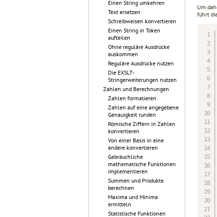
Einen String umkehren
Um dahe
Text ersetzen
führt di
Schreibweisen konvertieren
Einen String in Token
aufteilen
Ohne reguläre Ausdrücke
auskommen
Reguläre Ausdrücke nutzen
Die EXSLT-
Stringerweiterungen nutzen
Zahlen und Berechnungen
Zahlen formatieren
Zahlen auf eine angegebene
Genauigkeit runden
Römische Ziffern in Zahlen
konvertieren
Von einer Basis in eine
andere konvertieren
Gebräuchliche
mathematische Funktionen
implementieren
Summen und Produkte
berechnen
Maxima und Minima
ermitteln
Statistische Funktionen