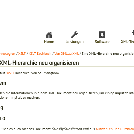
Home
Leistungen
Software
XML-Te
hnologien
/
XSLT
/
XSLT Kochbuch
/
Von XML zu XML
/ Eine XML-Hierarchie neu organisie
 XML-Hierarchie neu organisieren
aus "
XSLT
Kochbuch" von Sal Mangano)
lem
sen die Informationen in einem XML-Dokument neu organisieren, um einige implizite Info
tionen implizit zu machen.
ng
1.0
 Sie sich auch hier das Dokument
SalesBySalesPerson.xml
aus
Auswählen und Durchlau