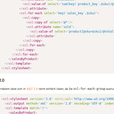
<
xsl:
value-of
select
=
"
sum(key(
'
product_key
'
,$sku)/@
</
xsl:
attribute
>
<
xsl:
for-each
select
=
"
key(
'
sales_key
'
,$sku)
"
>
<
xsl:
copy
>
<
xsl:
copy-of
select
=
"
@*
"
/>
<
xsl:
attribute
name
=
"
sold
"
>
<
xsl:
value-of
select
=
"
product[@sku=$sku]/@total
</
xsl:
attribute
>
</
xsl:
copy
>
</
xsl:
for-each
>
</
xsl:
copy
>
</
xsl:
for-each
>
</
salesByProduct
>
</
xsl:
template
>
</
xsl:
stylesheet
>
2.0
Problem lässt sich in
XSLT 2.0
recht einfach lösen, da Sie
ausnu
xsl:for-each-group
<
xsl:
stylesheet
version
=
"
2.0
"
xmlns:
xsl
=
"
http://www.w3.org/1999
<
xsl:
output
method
=
"
xml
"
version
=
"
1.0
"
encoding
=
"
UTF-8
"
inden
<
xsl:
template
match
=
"
/
"
>
<
salesByProduct
>