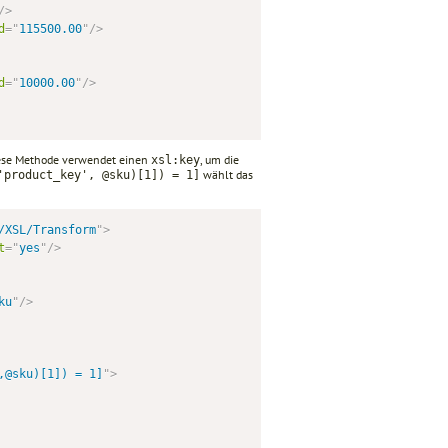
/>
d
=
"
115500.00
"
/>
d
=
"
10000.00
"
/>
Diese Methode verwendet einen
, um die
xsl:key
wählt das
'product_key', @sku)[1]) = 1]
/XSL/Transform
"
>
t
=
"
yes
"
/>
ku
"
/>
,@sku)[1]) = 1]
"
>