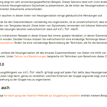
ng zeigt ein sehr anwendungsspezifisches Beispiel. Dieses Szenario lässt sich nicht ände
risches Neuorganisations-Stylesheet zu präsentieren, da die Arten der Neuorganisation si
rmierten Dokumente unterscheiden.
 tauchen in diesen Arten von Neuorganisation einige gebräuchliche Wendungen auf.
, da Sie den Dokumentbaum vollständig neu organisieren, ist es unwahrscheinlich, dass 
n von Templates beruht. Diese Arten von Stylesheets verwenden mit höherer Wahrscheinl
 die Lösungen beruhen wahrscheinlich stark auf
.
xsl:for-each
 initialisieren Rezepte in dieser Klasse fast immer globale Variablen, in denen Elemente
ert wurden. Darüber hinaus müssen Sie wahrscheinlich eine eindeutige Teilmenge dieser
 auswählen
finden Sie eine vollständige Beschreibung der Techniken, die für die Konst
s umfasst die Neuorganisation oft das erneute Zusammenfassen von Daten mit Hilfe v
onen. Unter
Zahlen und Berechnungen
bespreche ich Techniken zum Berechnen dieser
2.0
stungsfähigkeit von
sorgt auf jeden Fall dafür, dass Neuorganis
xsl:for-each-group
lüssel liegt darin, genau zu verstehen, welches Kriterium der Gruppe zugrunde liegt, 
ziehung zu der Gruppe neu zu organisieren.
 auch
ept
for-each-group der Muench-Methode zur Gruppierung vorziehen
enthält weitere Beisp