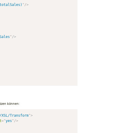
totalSales)
"
/>
Sales
"
/>
tzen können:
/XSL/Transform
"
>
t
=
"
yes
"
/>