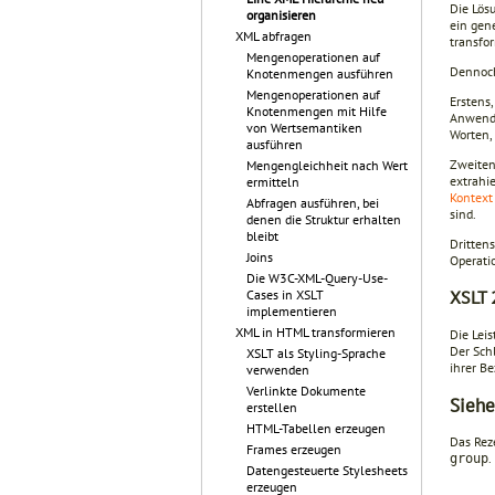
Die Lösu
organisieren
ein gene
XML abfragen
transfo
Mengenoperationen auf
Dennoch
Knotenmengen ausführen
Mengenoperationen auf
Erstens
Knotenmengen mit Hilfe
Anwende
von Wertsemantiken
Worten,
ausführen
Zweitens
Mengengleichheit nach Wert
extrahi
ermitteln
Kontext
Abfragen ausführen, bei
sind.
denen die Struktur erhalten
bleibt
Dritten
Joins
Operati
Die W3C-XML-Query-Use-
XSLT 
Cases in XSLT
implementieren
XML in HTML transformieren
Die Lei
Der Sch
XSLT als Styling-Sprache
ihrer Be
verwenden
Verlinkte Dokumente
Siehe
erstellen
HTML-Tabellen erzeugen
Das Rez
Frames erzeugen
.
group
Datengesteuerte Stylesheets
erzeugen