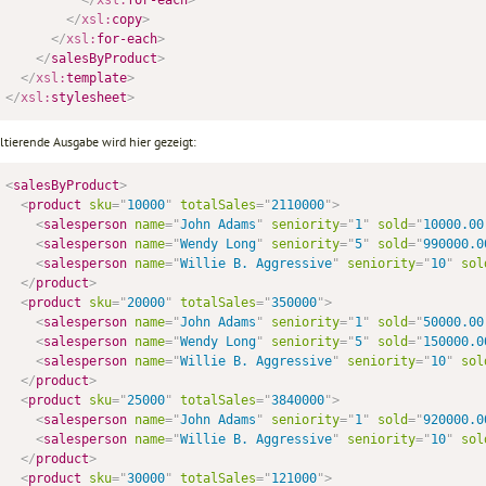
</
xsl:
copy
>
</
xsl:
for-each
>
</
salesByProduct
>
</
xsl:
template
>
</
xsl:
stylesheet
>
ltierende Ausgabe wird hier gezeigt:
<
salesByProduct
>
<
product
sku
=
"
10000
"
totalSales
=
"
2110000
"
>
<
salesperson
name
=
"
John Adams
"
seniority
=
"
1
"
sold
=
"
10000.00
<
salesperson
name
=
"
Wendy Long
"
seniority
=
"
5
"
sold
=
"
990000.0
<
salesperson
name
=
"
Willie B. Aggressive
"
seniority
=
"
10
"
sol
</
product
>
<
product
sku
=
"
20000
"
totalSales
=
"
350000
"
>
<
salesperson
name
=
"
John Adams
"
seniority
=
"
1
"
sold
=
"
50000.00
<
salesperson
name
=
"
Wendy Long
"
seniority
=
"
5
"
sold
=
"
150000.0
<
salesperson
name
=
"
Willie B. Aggressive
"
seniority
=
"
10
"
sol
</
product
>
<
product
sku
=
"
25000
"
totalSales
=
"
3840000
"
>
<
salesperson
name
=
"
John Adams
"
seniority
=
"
1
"
sold
=
"
920000.0
<
salesperson
name
=
"
Willie B. Aggressive
"
seniority
=
"
10
"
sol
</
product
>
<
product
sku
=
"
30000
"
totalSales
=
"
121000
"
>