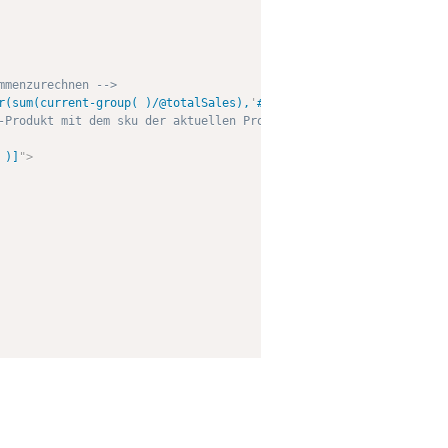
mmenzurechnen -->
r(sum(current-group( )/@totalSales),
'
#
'
)
"
/>
-Produkt mit dem sku der aktuellen Produktgruppe enthalten -->
 )]
"
>