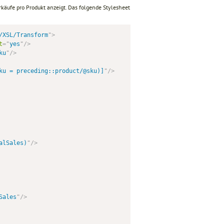
käufe pro Produkt anzeigt. Das folgende Stylesheet
/XSL/Transform
"
>
t
=
"
yes
"
/>
ku
"
/>
ku = preceding::product/@sku)]
"
/>
alSales)
"
/>
Sales
"
/>