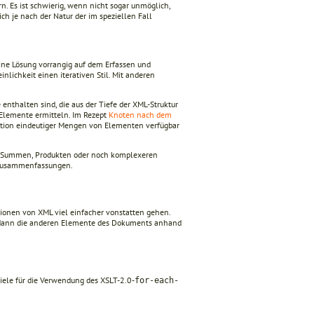
rn. Es ist schwierig, wenn nicht sogar unmöglich,
ch je nach der Natur der im speziellen Fall
eine Lösung vorrangig auf dem Erfassen und
ichkeit einen iterativen Stil. Mit anderen
 enthalten sind, die aus der Tiefe der XML-Struktur
 Elemente ermitteln. Im Rezept
Knoten nach dem
ruktion eindeutiger Mengen von Elementen verfügbar
on Summen, Produkten oder noch komplexeren
 Zusammenfassungen.
ationen von XML viel einfacher vonstatten gehen.
und dann die anderen Elemente des Dokuments anhand
iele für die Verwendung des XSLT-2.0-
for-each-