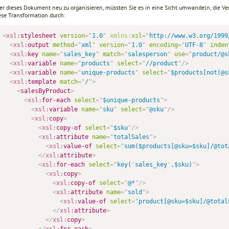
r dieses Dokument neu zu organisieren, müssten Sie es in eine Sicht umwandeln, die Ver
ese Transformation durch:
<
xsl:
stylesheet
version
=
"
1.0
"
xmlns:
xsl
=
"
http://www.w3.org/1999
<
xsl:
output
method
=
"
xml
"
version
=
"
1.0
"
encoding
=
"
UTF-8
"
inden
<
xsl:
key
name
=
"
sales_key
"
match
=
"
salesperson
"
use
=
"
product/@s
<
xsl:
variable
name
=
"
products
"
select
=
"
//product
"
/>
<
xsl:
variable
name
=
"
unique-products
"
select
=
"
$products[not(@s
<
xsl:
template
match
=
"
/
"
>
<
salesByProduct
>
<
xsl:
for-each
select
=
"
$unique-products
"
>
<
xsl:
variable
name
=
"
sku
"
select
=
"
@sku
"
/>
<
xsl:
copy
>
<
xsl:
copy-of
select
=
"
$sku
"
/>
<
xsl:
attribute
name
=
"
totalSales
"
>
<
xsl:
value-of
select
=
"
sum($products[@sku=$sku]/@tot
</
xsl:
attribute
>
<
xsl:
for-each
select
=
"
key(
'
sales_key
'
,$sku)
"
>
<
xsl:
copy
>
<
xsl:
copy-of
select
=
"
@*
"
/>
<
xsl:
attribute
name
=
"
sold
"
>
<
xsl:
value-of
select
=
"
product[@sku=$sku]/@total
</
xsl:
attribute
>
</
xsl:
copy
>
</
xsl:
for-each
>