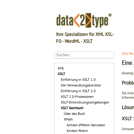
Ihre Spezialisten für XML XSL-
FO - WordML - XSLT
XML-Tec
Eine
XML
(Auszug 
XSLT
Einführung in XSLT 1.0
Prob
Der Verwandlungskünstler
Einführung in XSLT 2.0
Sie müs
XSLT 2.0-Prozessoren
Informa
XSLT-Entwicklungsumgebungen
Lösu
XSLT Kochbuch
Über das Buch
XSLT 
XPath
Achsen effektiv benutzen
Schauen
Knoten filtern