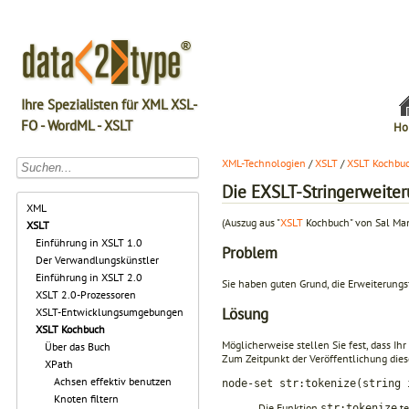
Ihre Spezialisten für XML XSL-
FO - WordML - XSLT
Ho
XML-Technologien
/
XSLT
/
XSLT Kochbu
Die EXSLT-Stringerweite
XML
(Auszug aus "
XSLT
Kochbuch" von Sal Ma
XSLT
Einführung in XSLT 1.0
Problem
Der Verwandlungskünstler
Einführung in XSLT 2.0
Sie haben guten Grund, die Erweiterungs
XSLT 2.0-Prozessoren
Lösung
XSLT-Entwicklungsumgebungen
XSLT Kochbuch
Möglicherweise stellen Sie fest, dass Ihr
Über das Buch
Zum Zeitpunkt der Veröffentlichung die
XPath
Achsen effektiv benutzen
node-set str:tokenize(string 
Knoten filtern
Die Funktion
te
str:tokenize