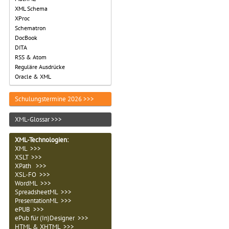
XML Schema
XProc
Schematron
DocBook
DITA
RSS & Atom
Reguläre Ausdrücke
Oracle & XML
Schulungstermine 2026 >>>
XML-Glossar >>>
XML-Technologien
:
XML >>>
XSLT >>>
XPath >>>
XSL-FO >>>
WordML >>>
SpreadsheetML >>>
PresentationML >>>
ePUB >>>
ePub für (In)Designer >>>
HTML & XHTML >>>