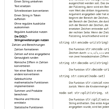
Einen String umkehren
ausgerichtet werden soll. Das zw
Text ersetzen
der Füllstring, dann wird ein Be
vom Wert des dritten Arguments 
Schreibweisen konvertieren
Argument angegeben oder hat es
Einen String in Token
beginnt der Bereich der Zeichen,
aufteilen
der Bereich der Zeichen, die durc
Ohne reguläre Ausdrücke
sich der Bereich der Zeichen, die
auskommen
ersetzten Zeichen entweder auf b
Reguläre Ausdrücke nutzen
der rechten Seite. Wenn der Ziels
Füllstring. Anschließend wird er 
Die EXSLT-
Stringerweiterungen nutzen
string str:encode-uri(string)
Zahlen und Berechnungen
Die Funktion
str:encode-ur
Zahlen formatieren
Zeichen durch: »
«, »
«, »
« und
:
/
;
Zahlen auf eine angegebene
von zwei hexadezimalen Ziffern 
Genauigkeit runden
Römische Ziffern in Zahlen
string str:decode-uri(string)
konvertieren
Die Funktion
str:decode-ur
Von einer Basis in eine
andere konvertieren
string str:concat(node-set)
Gebräuchliche
mathematische Funktionen
Die Funktion
nimmt
str:concat
implementieren
zurück. Wenn die Knotenmenge leer
Summen und Produkte
node-set str:split(string, st
berechnen
Maxima und Minima
Die Funktion
teilt 
str:split
ermitteln
String enthalten. Das erste Argum
angegeben wurde, wird bei jede
Statistische Funktionen