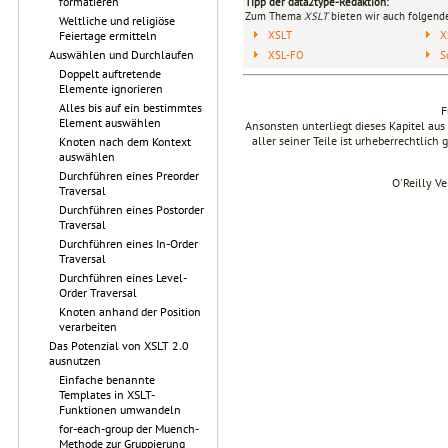
formatieren
Tipp der data2type-Redaktion:
Zum Thema
XSLT
bieten wir auch folgende
Weltliche und religiöse
Feiertage ermitteln
XSLT
X
Auswählen und Durchlaufen
XSL-FO
S
Doppelt auftretende
Elemente ignorieren
Alles bis auf ein bestimmtes
F
Element auswählen
Ansonsten unterliegt dieses Kapitel a
aller seiner Teile ist urheberrechtlich
Knoten nach dem Kontext
auswählen
Durchführen eines Preorder
O'Reilly V
Traversal
Durchführen eines Postorder
Traversal
Durchführen eines In-Order
Traversal
Durchführen eines Level-
Order Traversal
Knoten anhand der Position
verarbeiten
Das Potenzial von XSLT 2.0
ausnutzen
Einfache benannte
Templates in XSLT-
Funktionen umwandeln
for-each-group der Muench-
Methode zur Gruppierung