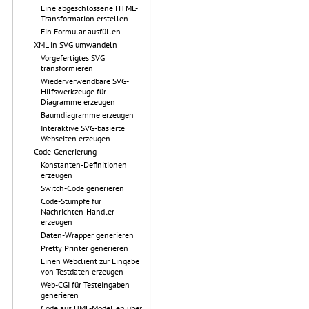
Eine abgeschlossene HTML-
Transformation erstellen
Ein Formular ausfüllen
XML in SVG umwandeln
Vorgefertigtes SVG
transformieren
Wiederverwendbare SVG-
Hilfswerkzeuge für
Diagramme erzeugen
Baumdiagramme erzeugen
Interaktive SVG-basierte
Webseiten erzeugen
Code-Generierung
Konstanten-Definitionen
erzeugen
Switch-Code generieren
Code-Stümpfe für
Nachrichten-Handler
erzeugen
Daten-Wrapper generieren
Pretty Printer generieren
Einen Webclient zur Eingabe
von Testdaten erzeugen
Web-CGI für Testeingaben
generieren
Code aus UML-Modellen über