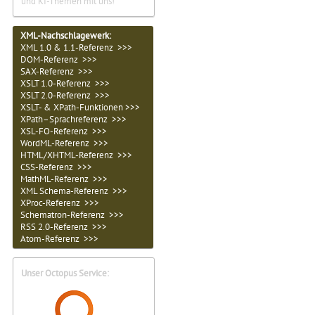
und KI-Themen mit uns!
XML-Nachschlagewerk:
XML 1.0 & 1.1-Referenz >>>
DOM-Referenz >>>
SAX-Referenz >>>
XSLT 1.0-Referenz >>>
XSLT 2.0-Referenz >>>
XSLT- & XPath-Funktionen >>>
XPath–Sprachreferenz >>>
XSL-FO-Referenz >>>
WordML-Referenz >>>
HTML/XHTML-Referenz >>>
CSS-Referenz >>>
MathML-Referenz >>>
XML Schema-Referenz >>>
XProc-Referenz >>>
Schematron-Referenz >>>
RSS 2.0-Referenz >>>
Atom-Referenz >>>
Unser Octopus Service: