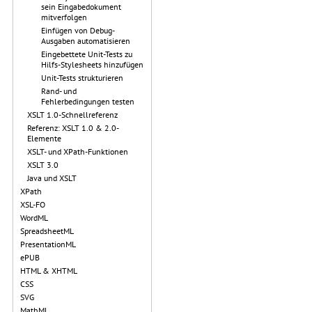
sein Eingabedokument
mitverfolgen
Einfügen von Debug-
Ausgaben automatisieren
Eingebettete Unit-Tests zu
Hilfs-Stylesheets hinzufügen
Unit-Tests strukturieren
Rand- und
Fehlerbedingungen testen
XSLT 1.0-Schnellreferenz
Referenz: XSLT 1.0 & 2.0-
Elemente
XSLT- und XPath-Funktionen
XSLT 3.0
Java und XSLT
XPath
XSL-FO
WordML
SpreadsheetML
PresentationML
ePUB
HTML & XHTML
CSS
SVG
MathML