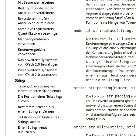
Mit Sequenzen arbeiten
dem String enthalten. Das erste A
Bedingungscode mit if-
einer Anzahl von Zeichen besteht
Ausdrücken verkleinern
Argument angegeben wurde, wird
Vorgabe der String
&#x9;&#xA;
Rekursionen mit for-
Funktion eine Menge von Token-E
Ausdrücken eliminieren
Komplexe Logik mittels
node-set str:replace(string, 
Quantifikatoren bezwingen
Die Funktion
ers
str:replace
Mengenoperationen
Knotenmenge zu erzeugen.Das ers
verwenden
ein Objekt, das eine Suchstringl
Knotenvergleiche
der Konvertierung jedes einzel
verwenden
Dokumentenreihenfolge aufgelis
Das erweiterte Typsystem
in einen String konv
string( )
von XPath 2.0 bewältigen
Ersetzungsknotenliste festlegt.
Das erweiterte Typsystem
der Knotenmenge in Dokumentenr
von XPath 2.0 ausnutzen
einem einzigen Textknoten, dess
der Funktion
ist.
string( )
Strings
Testen, ob ein String mit
string str:padding(number, st
einem anderen String endet
Die Funktion
erz
str:padding
Die Position eines Teilstrings
an. Das zweite Argument gibt eine
suchen
notwendig ist, um einen String d
Bestimmte Zeichen aus
muss er möglicherweise abgesch
einem String entfernen
wird standardmäßig ein Leerzeich
Teilstrings vom Ende eines
String zurück.
Strings suchen
string str:align(string, stri
Einen String n-mal
duplizieren
Die Funktion
richte
str:align