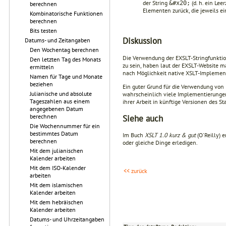
der String
(d. h. ein Lee
&#x20;
berechnen
Elementen zurück, die jeweils ei
Kombinatorische Funktionen
berechnen
Bits testen
Diskussion
Datums- und Zeitangaben
Den Wochentag berechnen
Die Verwendung der EXSLT-Stringfunktio
Den letzten Tag des Monats
zu sein, haben laut der EXSLT-Website 
ermitteln
nach Möglichkeit native XSLT-Implement
Namen für Tage und Monate
beziehen
Ein guter Grund für die Verwendung von 
Julianische und absolute
wahrscheinlich viele Implementierungen 
Tageszahlen aus einem
ihrer Arbeit in künftige Versionen des St
angegebenen Datum
Siehe auch
berechnen
Die Wochennummer für ein
bestimmtes Datum
Im Buch
XSLT 1.0 kurz & gut
(O'Reilly) 
berechnen
oder gleiche Dinge erledigen.
Mit dem julianischen
Kalender arbeiten
Mit dem ISO-Kalender
<< zurück
arbeiten
Mit dem islamischen
Kalender arbeiten
Mit dem hebräischen
Kalender arbeiten
Datums- und Uhrzeitangaben