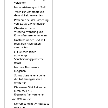
vorziehen
Modularisierung und Modi
Typen zur Sicherheit und
Genauigkeit verwenden
Probleme bei der Portierung
von 1.0 zu 2.0 vermeiden
Objektorientierte
Wiederverwendung und
Entwurfsmuster emulieren
Unstrukturierten Text mit
regulären Ausdrücken
verarbeiten
Mit Zeichenkarten
schwierige
Serialisierungsprobleme
lösen
Mehrere Dokumente
ausgeben
String-Literale verarbeiten,
die Anführungszeichen
enthalten
Die neuen Fähigkeiten der
alten XSLT 1.0-
Eigenschaften verstehen
Von XML zu Text
Der Umgang mit Whitespace