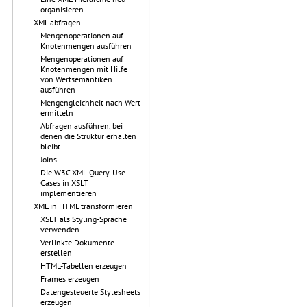
organisieren
XML abfragen
Mengenoperationen auf
Knotenmengen ausführen
Mengenoperationen auf
Knotenmengen mit Hilfe
von Wertsemantiken
ausführen
Mengengleichheit nach Wert
ermitteln
Abfragen ausführen, bei
denen die Struktur erhalten
bleibt
Joins
Die W3C-XML-Query-Use-
Cases in XSLT
implementieren
XML in HTML transformieren
XSLT als Styling-Sprache
verwenden
Verlinkte Dokumente
erstellen
HTML-Tabellen erzeugen
Frames erzeugen
Datengesteuerte Stylesheets
erzeugen