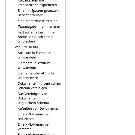
XML in Daten mit
Trennzeichen exportieren
Einen in Spalten gesetzten
Bericht erzeugen
Eine Hierarchie darstellen
Textausgaben nummerieren
Text auf eine bestimmte
Breite und Ausrichtung
umbrechen
Von XML zu XML
Attribute in Elemente
umwandeln
Elemente in Attribute
umwandeln
Elemente oder Attribute
umbenennen
Dokumente mit identischem
Schema vereinigen
Das Vereinigen von
Dokumenten mit
ungleichem Schema
Aufteilen von Dokumenten
Eine XML-Hierarchie
reduzieren
Eine XML-Hierarchie
vertiefen
Eine XML-Hierarchie neu