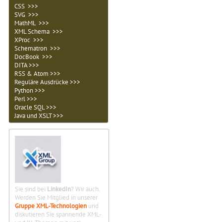
CSS >>>
SVG >>>
MathML >>>
XML Schema >>>
XProc >>>
Schematron >>>
DocBook >>>
DITA >>>
RSS & Atom >>>
Reguläre Ausdrücke >>>
Python >>>
Perl >>>
Oracle SQL >>>
Java und XSLT >>>
Sie sind bei
LinkedIn
? Wir auch.
Werden Sie Mitglied in unserer
Gruppe XML-Technologien
und
diskutieren Sie spannende XML-