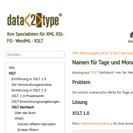
Ihre Spezialisten für XML XSL-
FO - WordML - XSLT
Ho
XML-Technologien
/
XSLT
/
XSLT Kochbu
Namen für Tage und Mon
XML
(Auszug aus "
XSLT
Kochbuch" von Sal Ma
XSLT
Einführung in XSLT 1.0
Problem
Der Verwandlungskünstler
Einführung in XSLT 2.0
Sie wollen numerische Werte für Tage 
XSLT 2.0-Prozessoren
Lösung
XSLT-Entwicklungsumgebungen
XSLT Kochbuch
XSLT 1.0
Über das Buch
XPath
Falls
Internationalisierung
für Ihre Anwe
Achsen effektiv benutzen
Knoten filtern