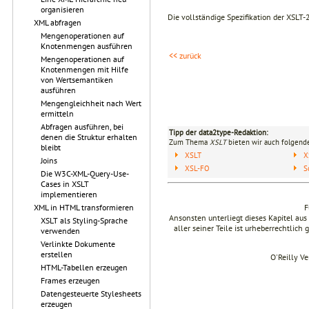
organisieren
Die vollständige Spezifikation der XSL
XML abfragen
Mengenoperationen auf
Knotenmengen ausführen
<< zurück
Mengenoperationen auf
Knotenmengen mit Hilfe
von Wertsemantiken
ausführen
Mengengleichheit nach Wert
ermitteln
Abfragen ausführen, bei
Tipp der data2type-Redaktion:
denen die Struktur erhalten
Zum Thema
XSLT
bieten wir auch folgende
bleibt
XSLT
X
Joins
XSL-FO
S
Die W3C-XML-Query-Use-
Cases in XSLT
implementieren
XML in HTML transformieren
F
Ansonsten unterliegt dieses Kapitel a
XSLT als Styling-Sprache
aller seiner Teile ist urheberrechtlich
verwenden
Verlinkte Dokumente
erstellen
O'Reilly V
HTML-Tabellen erzeugen
Frames erzeugen
Datengesteuerte Stylesheets
erzeugen