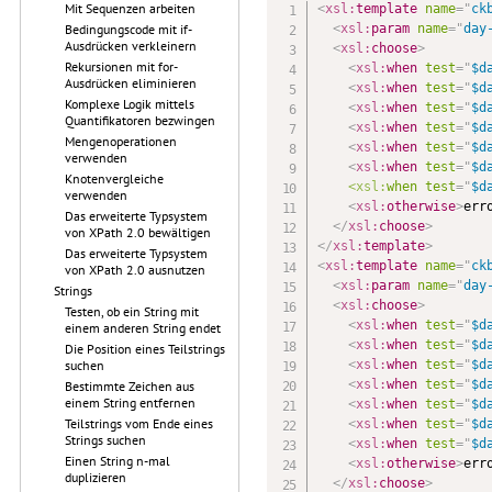
Mit Sequenzen arbeiten
<
xsl:
template
name
=
"
ck
<
xsl:
param
name
=
"
day
Bedingungscode mit if-
Ausdrücken verkleinern
<
xsl:
choose
>
Rekursionen mit for-
<
xsl:
when
test
=
"
$d
Ausdrücken eliminieren
<
xsl:
when
test
=
"
$d
Komplexe Logik mittels
<
xsl:
when
test
=
"
$d
Quantifikatoren bezwingen
<
xsl:
when
test
=
"
$d
Mengenoperationen
<
xsl:
when
test
=
"
$d
verwenden
<
xsl:
when
test
=
"
$d
Knotenvergleiche
<xsl:
when
test
=
"
$d
verwenden
<
xsl:
otherwise
>
err
Das erweiterte Typsystem
</
xsl:
choose
>
von XPath 2.0 bewältigen
</
xsl:
template
>
Das erweiterte Typsystem
<
xsl:
template
name
=
"
ck
von XPath 2.0 ausnutzen
<
xsl:
param
name
=
"
day
Strings
<
xsl:
choose
>
Testen, ob ein String mit
<
xsl:
when
test
=
"
$d
einem anderen String endet
<
xsl:
when
test
=
"
$d
Die Position eines Teilstrings
<
xsl:
when
test
=
"
$d
suchen
<
xsl:
when
test
=
"
$d
Bestimmte Zeichen aus
einem String entfernen
<
xsl:
when
test
=
"
$d
Teilstrings vom Ende eines
<
xsl:
when
test
=
"
$d
Strings suchen
<
xsl:
when
test
=
"
$d
Einen String n-mal
<
xsl:
otherwise
>
err
duplizieren
</
xsl:
choose
>