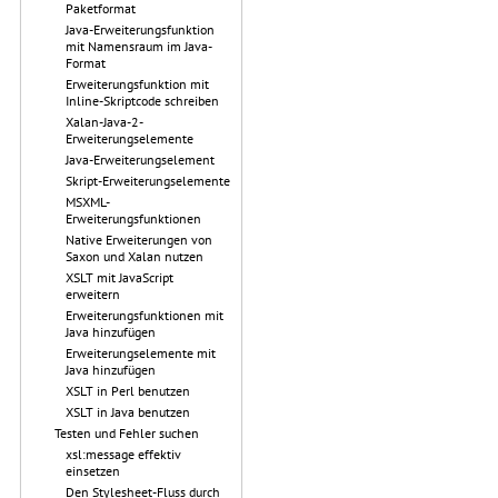
Paketformat
Java-Erweiterungsfunktion
mit Namensraum im Java-
Format
Erweiterungsfunktion mit
Inline-Skriptcode schreiben
Xalan-Java-2-
Erweiterungselemente
Java-Erweiterungselement
Skript-Erweiterungselemente
MSXML-
Erweiterungsfunktionen
Native Erweiterungen von
Saxon und Xalan nutzen
XSLT mit JavaScript
erweitern
Erweiterungsfunktionen mit
Java hinzufügen
Erweiterungselemente mit
Java hinzufügen
XSLT in Perl benutzen
XSLT in Java benutzen
Testen und Fehler suchen
xsl:message effektiv
einsetzen
Den Stylesheet-Fluss durch