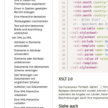
XML in Daten mit
<
ckbk:
month
country
=
Trennzeichen exportieren
<
ckbk:
month
country
=
Einen in Spalten gesetzten
<
ckbk:
month
country
=
Bericht erzeugen
<
ckbk:
month
country
=
Eine Hierarchie darstellen
<!-- Alles klar? ...
Textausgaben nummerieren
<!-- Speichern des E
Text auf eine bestimmte
<
xsl:
variable
name
=
"
Breite und Ausrichtung
</
xsl:
stylesheet
>
umbrechen
<
xsl:
stylesheet
versio
Von XML zu XML
<
xsl:
include
href
=
"
d
Attribute in Elemente
umwandeln
<
xsl:
template
name
=
"
<
xsl:
param
name
=
"
m
Elemente in Attribute
umwandeln
<
xsl:
param
name
=
"
c
Elemente oder Attribute
<
xsl:
value-of
sele
umbenennen
</
xsl:
template
>
Dokumente mit identischem
</
xsl:
stylesheet
>
Schema vereinigen
Das Vereinigen von
XSLT 2.0
Dokumenten mit
ungleichem Schema
Aufteilen von Dokumenten
Die Funktionen
,
format-date( )
for
Rezepten demonstriert wurden, können s
Eine XML-Hierarchie
außerdem die Angabe von Länder-, Kalend
reduzieren
Beschränkungen durch Ihre Implementie
Eine XML-Hierarchie
vertiefen
Siehe auch
Eine XML-Hierarchie neu