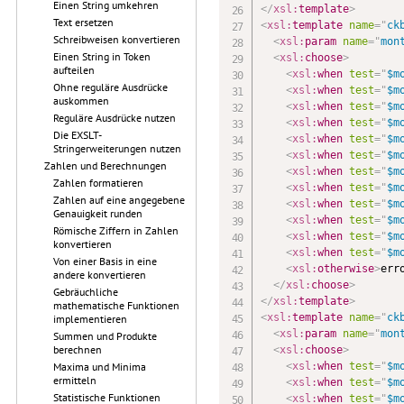
Einen String umkehren
</
xsl:
template
>
Text ersetzen
<
xsl:
template
name
=
"
ck
Schreibweisen konvertieren
<
xsl:
param
name
=
"
mon
Einen String in Token
<
xsl:
choose
>
aufteilen
<
xsl:
when
test
=
"
$m
Ohne reguläre Ausdrücke
<
xsl:
when
test
=
"
$m
auskommen
<
xsl:
when
test
=
"
$m
Reguläre Ausdrücke nutzen
<
xsl:
when
test
=
"
$m
Die EXSLT-
<
xsl:
when
test
=
"
$m
Stringerweiterungen nutzen
<
xsl:
when
test
=
"
$m
Zahlen und Berechnungen
<
xsl:
when
test
=
"
$m
Zahlen formatieren
<
xsl:
when
test
=
"
$m
Zahlen auf eine angegebene
<
xsl:
when
test
=
"
$m
Genauigkeit runden
<
xsl:
when
test
=
"
$m
Römische Ziffern in Zahlen
<
xsl:
when
test
=
"
$m
konvertieren
<
xsl:
when
test
=
"
$m
Von einer Basis in eine
<
xsl:
otherwise
>
err
andere konvertieren
</
xsl:
choose
>
Gebräuchliche
</
xsl:
template
>
mathematische Funktionen
<
xsl:
template
name
=
"
ck
implementieren
<
xsl:
param
name
=
"
mon
Summen und Produkte
berechnen
<
xsl:
choose
>
<
xsl:
when
test
=
"
$m
Maxima und Minima
ermitteln
<
xsl:
when
test
=
"
$m
Statistische Funktionen
<
xsl:
when
test
=
"
$m