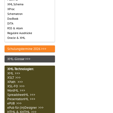
XML Schema
XProc
Schematron
DocBook
DITA
RSS & Atom
Reguläre Ausdrücke
Oracle & XML
Schulungstermine 2026 >>>
XML-Glossar >>>
XML-Technologien
:
XML >>>
XSLT >>>
XPath >>>
XSL-FO >>>
WordML >>>
SpreadsheetML >>>
PresentationML >>>
ePUB >>>
ePub für (In)Designer >>>
HTML & XHTML >>>