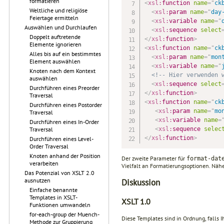
formatieren
<
xsl:
function
name
=
"
ck
Weltliche und religiöse
<
xsl:
param
name
=
"
day
Feiertage ermitteln
<
xsl:
variable
name
=
"
Auswählen und Durchlaufen
<
xsl:
sequence
select
Doppelt auftretende
</
xsl:
function
>
Elemente ignorieren
<
xsl:
function
name
=
"
ck
Alles bis auf ein bestimmtes
<
xsl:
param
name
=
"
mon
Element auswählen
<
xsl:
variable
name
=
"
Knoten nach dem Kontext
<!-- Hier verwenden 
auswählen
<
xsl:
sequence
select
Durchführen eines Preorder
</
xsl:
function
>
Traversal
<
xsl:
function
name
=
"
ck
Durchführen eines Postorder
<
xsl:
param
name
=
"
mo
Traversal
<
xsl:
variable
name
=
Durchführen eines In-Order
<
xsl:
sequence
selec
Traversal
</
xsl:
function
>
Durchführen eines Level-
Order Traversal
Knoten anhand der Position
Der zweite Parameter für
format-dat
verarbeiten
Vielfalt an Formatierungsoptionen. Nähe
Das Potenzial von XSLT 2.0
ausnutzen
Diskussion
Einfache benannte
Templates in XSLT-
XSLT 1.0
Funktionen umwandeln
for-each-group der Muench-
Diese Templates sind in Ordnung, falls
Methode zur Gruppierung