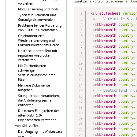
zusätzliche Portabilität zu erreichen, k
vorziehen
Modularisierung und Modi
<
xsl:
stylesheet
versio
Typen zur Sicherheit und
<!-- Vereinigte Staa
Genauigkeit verwenden
<
ckbk:
month
country
=
Probleme bei der Portierung
von 1.0 zu 2.0 vermeiden
<
ckbk:
month
country
=
<
ckbk:
month
country
=
Objektorientierte
Wiederverwendung und
<
ckbk:
month
country
=
Entwurfsmuster emulieren
<
ckbk:
month
country
=
Unstrukturierten Text mit
<
ckbk:
month
country
=
regulären Ausdrücken
<
ckbk:
month
country
=
verarbeiten
<
ckbk:
month
country
=
Mit Zeichenkarten
<
ckbk:
month
country
=
schwierige
<
ckbk:
month
country
=
Serialisierungsprobleme
lösen
<
ckbk:
month
country
=
<
ckbk:
month
country
=
Mehrere Dokumente
ausgeben
<!-- Deutschland : d
String-Literale verarbeiten,
<
ckbk:
month
country
=
die Anführungszeichen
<
ckbk:
month
country
=
enthalten
<
ckbk:
month
country
=
Die neuen Fähigkeiten der
<
ckbk:
month
country
=
alten XSLT 1.0-
<
ckbk:
month
country
=
Eigenschaften verstehen
<
ckbk:
month
country
=
Von XML zu Text
<
ckbk:
month
country
=
Der Umgang mit Whitespace
<
ckbk:
month
country
=