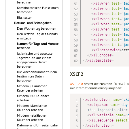
berechnen
<
xsl:
when
test
=
"
$m
Kombinatorische Funktionen
<
xsl:
when
test
=
"
$m
berechnen
<
xsl:
when
test
=
"
$m
Bits testen
<
xsl:
when
test
=
"
$m
Datums- und Zeitangaben
<
xsl:
when
test
=
"
$m
Den Wochentag berechnen
<
xsl:
when
test
=
"
$m
Den letzten Tag des Monats
<
xsl:
when
test
=
"
$m
ermitteln
<
xsl:
when
test
=
"
$m
Namen für Tage und Monate
<
xsl:
when
test
=
"
$m
beziehen
<
xsl:
otherwise
>
err
Julianische und absolute
</
xsl:
choose
>
Tageszahlen aus einem
</
xsl:
template
>
angegebenen Datum
berechnen
Die Wochennummer für ein
XSLT 2
bestimmtes Datum
berechnen
XSLT 2.0
besitzt die Funktion
format-
Mit dem julianischen
mit Internationalisierung umgehen:
Kalender arbeiten
Mit dem ISO-Kalender
<
xsl:
function
name
=
"
ck
arbeiten
<
xsl:
param
name
=
"
day
Mit dem islamischen
Kalender arbeiten
<!-- Irgendein alter
<
xsl:
variable
name
=
"
Mit dem hebräischen
Kalender arbeiten
<
xsl:
sequence
select
Datums- und Uhrzeitangaben
</
xsl:
function
>