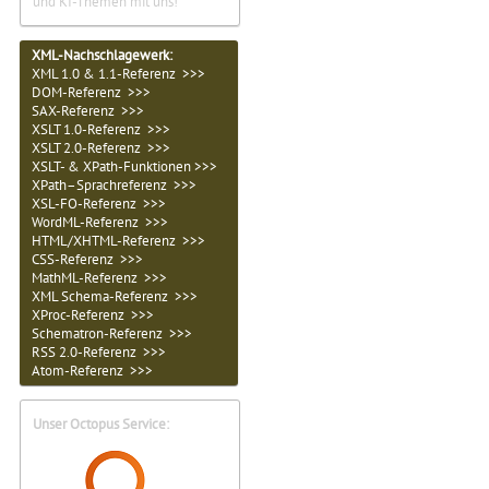
und KI-Themen mit uns!
XML-Nachschlagewerk:
XML 1.0 & 1.1-Referenz >>>
DOM-Referenz >>>
SAX-Referenz >>>
XSLT 1.0-Referenz >>>
XSLT 2.0-Referenz >>>
XSLT- & XPath-Funktionen >>>
XPath–Sprachreferenz >>>
XSL-FO-Referenz >>>
WordML-Referenz >>>
HTML/XHTML-Referenz >>>
CSS-Referenz >>>
MathML-Referenz >>>
XML Schema-Referenz >>>
XProc-Referenz >>>
Schematron-Referenz >>>
RSS 2.0-Referenz >>>
Atom-Referenz >>>
Unser Octopus Service: