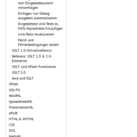
sein Eingabedokument
mitverfolgen
Einfügen von Debug-
Ausgaben automatisieren
Eingebettete Unit-Tests zu
Hilfs-Stylesheets hinzufügen
Unit-Tests strukturieren
Rand- und
Fehlerbedingungen testen
XSLT 1.0-Schnellreferenz
Referenz: XSLT 1.0 & 2.0-
Elemente
XSLT- und XPath-Funktionen
XSLT 3.0
Java und XSLT
XPath
XSL-FO
WordML
SpreadsheetML
PresentationML
ePUB
HTML & XHTML
CSS
SVG
MathML