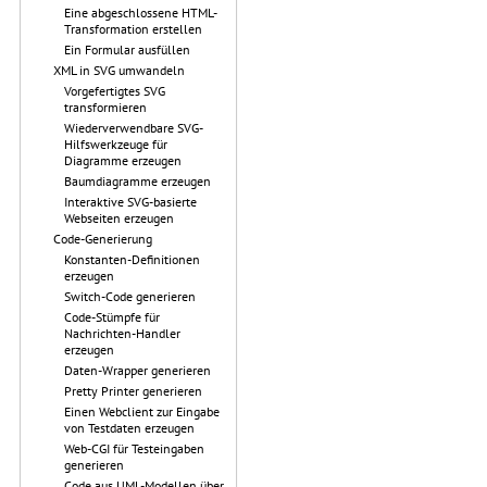
Eine abgeschlossene HTML-
Transformation erstellen
Ein Formular ausfüllen
XML in SVG umwandeln
Vorgefertigtes SVG
transformieren
Wiederverwendbare SVG-
Hilfswerkzeuge für
Diagramme erzeugen
Baumdiagramme erzeugen
Interaktive SVG-basierte
Webseiten erzeugen
Code-Generierung
Konstanten-Definitionen
erzeugen
Switch-Code generieren
Code-Stümpfe für
Nachrichten-Handler
erzeugen
Daten-Wrapper generieren
Pretty Printer generieren
Einen Webclient zur Eingabe
von Testdaten erzeugen
Web-CGI für Testeingaben
generieren
Code aus UML-Modellen über