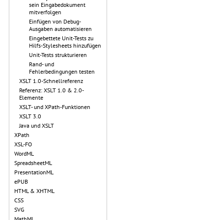
sein Eingabedokument
mitverfolgen
Einfügen von Debug-
Ausgaben automatisieren
Eingebettete Unit-Tests zu
Hilfs-Stylesheets hinzufügen
Unit-Tests strukturieren
Rand- und
Fehlerbedingungen testen
XSLT 1.0-Schnellreferenz
Referenz: XSLT 1.0 & 2.0-
Elemente
XSLT- und XPath-Funktionen
XSLT 3.0
Java und XSLT
XPath
XSL-FO
WordML
SpreadsheetML
PresentationML
ePUB
HTML & XHTML
CSS
SVG
MathML