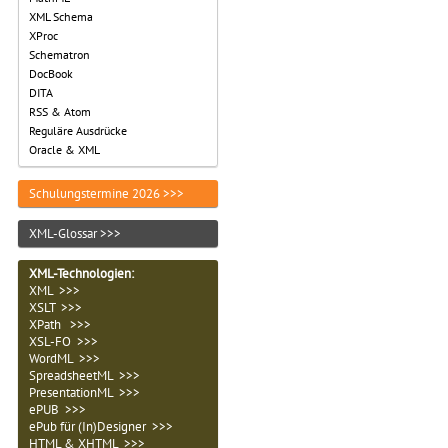
XML Schema
XProc
Schematron
DocBook
DITA
RSS & Atom
Reguläre Ausdrücke
Oracle & XML
Schulungstermine 2026 >>>
XML-Glossar >>>
XML-Technologien
:
XML >>>
XSLT >>>
XPath >>>
XSL-FO >>>
WordML >>>
SpreadsheetML >>>
PresentationML >>>
ePUB >>>
ePub für (In)Designer >>>
HTML & XHTML >>>