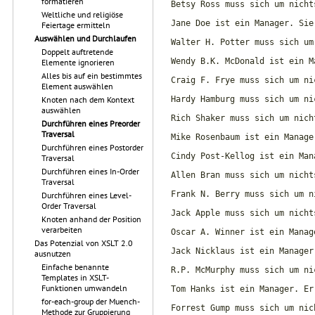
formatieren
Betsy Ross muss sich um nicht
Weltliche und religiöse
Jane Doe ist ein Manager. Sie
Feiertage ermitteln
Auswählen und Durchlaufen
Walter H. Potter muss sich um
Doppelt auftretende
Wendy B.K. McDonald ist ein M
Elemente ignorieren
Alles bis auf ein bestimmtes
Craig F. Frye muss sich um ni
Element auswählen
Hardy Hamburg muss sich um ni
Knoten nach dem Kontext
auswählen
Rich Shaker muss sich um nich
Durchführen eines Preorder
Traversal
Mike Rosenbaum ist ein Manage
Durchführen eines Postorder
Cindy Post-Kellog ist ein Man
Traversal
Durchführen eines In-Order
Allen Bran muss sich um nicht
Traversal
Frank N. Berry muss sich um n
Durchführen eines Level-
Order Traversal
Jack Apple muss sich um nicht
Knoten anhand der Position
verarbeiten
Oscar A. Winner ist ein Manag
Das Potenzial von XSLT 2.0
Jack Nicklaus ist ein Manager
ausnutzen
Einfache benannte
R.P. McMurphy muss sich um ni
Templates in XSLT-
Funktionen umwandeln
Tom Hanks ist ein Manager. Er
for-each-group der Muench-
Forrest Gump muss sich um nic
Methode zur Gruppierung