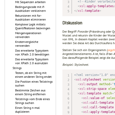
<!--Kinder verarbeit
Mit Sequenzen arbeiten
<
xsl:
apply-templates
Bedingungscode mit if-
Ausdrücken verkleinern
</
xsl:
template
>
Rekursionen mit for-
Ausdrücken eliminieren
Diskussion
Komplexe Logik mittels
Quantifikatoren bezwingen
Der Begriff
Preorder
(Präordnung oder Qua
Mengenoperationen
Wurzel und rekursiv die Kinder der Wurz
verwenden
von XML. In diesem Kapitel werden zwei
Knotenvergleiche
werden Sie diese Art des Durchlaufens 
verwenden
Stellen Sie sich ein Organigramm (
orgch
Das erweiterte Typsystem
Angestelltenelements
A
ist, falls
B
bei
A
von XPath 2.0 bewältigen
Das darauffolgende Beispiel zeigt die Au
Das erweiterte Typsystem
von XPath 2.0 ausnutzen
Beispiel: Stylesheet.
Strings
Testen, ob ein String mit
<?xml version="1.0" en
einem anderen String endet
<
xsl:
stylesheet
versio
Die Position eines Teilstrings
<
xsl:
output
method
=
"
suchen
<
xsl:
strip-space
ele
Bestimmte Zeichen aus
<
xsl:
template
match
=
einem String entfernen
<
xsl:
value-of
sele
Teilstrings vom Ende eines
<
xsl:
call-template
Strings suchen
<
xsl:
call-template
Einen String n-mal
duplizieren
<
xsl:
apply-templat