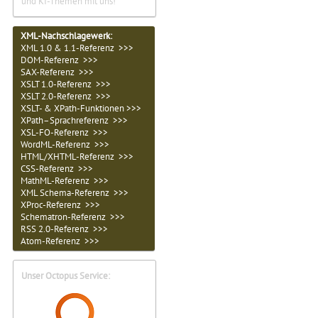
und KI-Themen mit uns!
XML-Nachschlagewerk:
XML 1.0 & 1.1-Referenz >>>
DOM-Referenz >>>
SAX-Referenz >>>
XSLT 1.0-Referenz >>>
XSLT 2.0-Referenz >>>
XSLT- & XPath-Funktionen >>>
XPath–Sprachreferenz >>>
XSL-FO-Referenz >>>
WordML-Referenz >>>
HTML/XHTML-Referenz >>>
CSS-Referenz >>>
MathML-Referenz >>>
XML Schema-Referenz >>>
XProc-Referenz >>>
Schematron-Referenz >>>
RSS 2.0-Referenz >>>
Atom-Referenz >>>
Unser Octopus Service: