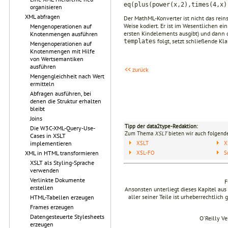
eq(plus(power(x,2),times(4,x)
organisieren
XML abfragen
Der MathML-Konverter ist nicht das rein
Weise kodiert. Er ist im Wesentlichen ei
Mengenoperationen auf
ersten Kindelements ausgibt) und dann 
Knotenmengen ausführen
folgt, setzt schließende Kl
templates
Mengenoperationen auf
Knotenmengen mit Hilfe
von Wertsemantiken
ausführen
<< zurück
Mengengleichheit nach Wert
ermitteln
Abfragen ausführen, bei
denen die Struktur erhalten
bleibt
Joins
Tipp der data2type-Redaktion:
Die W3C-XML-Query-Use-
Zum Thema
XSLT
bieten wir auch folgende
Cases in XSLT
XSLT
X
implementieren
XSL-FO
S
XML in HTML transformieren
XSLT als Styling-Sprache
verwenden
Verlinkte Dokumente
F
erstellen
Ansonsten unterliegt dieses Kapitel a
aller seiner Teile ist urheberrechtlich
HTML-Tabellen erzeugen
Frames erzeugen
Datengesteuerte Stylesheets
O'Reilly V
erzeugen