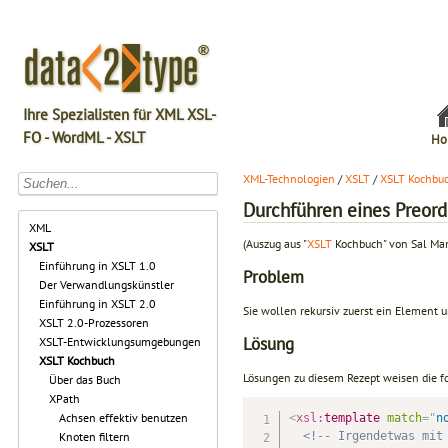
Ihre Spezialisten für XML XSL-
FO - WordML - XSLT
Ho
XML-Technologien
/
XSLT
/
XSLT Kochbu
Durchführen eines Preord
XML
(Auszug aus "
XSLT
Kochbuch" von Sal Ma
XSLT
Einführung in XSLT 1.0
Problem
Der Verwandlungskünstler
Einführung in XSLT 2.0
Sie wollen rekursiv zuerst ein Element
XSLT 2.0-Prozessoren
Lösung
XSLT-Entwicklungsumgebungen
XSLT Kochbuch
Lösungen zu diesem Rezept weisen die f
Über das Buch
XPath
Achsen effektiv benutzen
<
xsl:
template
match
=
"
n
<!-- Irgendetwas mit
Knoten filtern