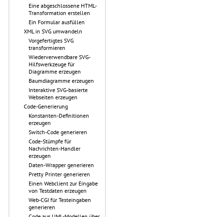
Eine abgeschlossene HTML-
Transformation erstellen
Ein Formular ausfüllen
XML in SVG umwandeln
Vorgefertigtes SVG
transformieren
Wiederverwendbare SVG-
Hilfswerkzeuge für
Diagramme erzeugen
Baumdiagramme erzeugen
Interaktive SVG-basierte
Webseiten erzeugen
Code-Generierung
Konstanten-Definitionen
erzeugen
Switch-Code generieren
Code-Stümpfe für
Nachrichten-Handler
erzeugen
Daten-Wrapper generieren
Pretty Printer generieren
Einen Webclient zur Eingabe
von Testdaten erzeugen
Web-CGI für Testeingaben
generieren
Code aus UML-Modellen über