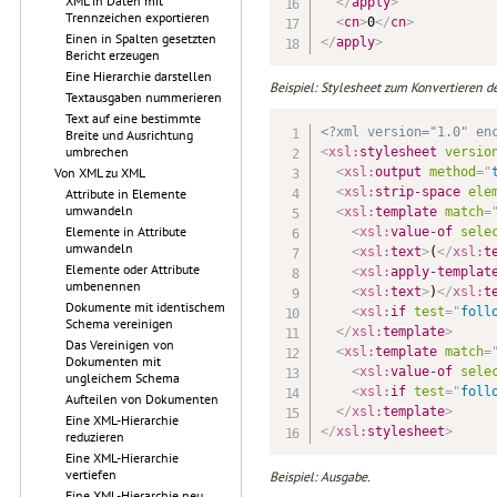
XML in Daten mit
</
apply
>
Trennzeichen exportieren
<
cn
>
0
</
cn
>
Einen in Spalten gesetzten
</
apply
>
Bericht erzeugen
Eine Hierarchie darstellen
Beispiel: Stylesheet zum Konvertieren d
Textausgaben nummerieren
Text auf eine bestimmte
<?xml version="1.0" en
Breite und Ausrichtung
umbrechen
<
xsl:
stylesheet
versio
<
xsl:
output
method
=
"
Von XML zu XML
<
xsl:
strip-space
ele
Attribute in Elemente
umwandeln
<
xsl:
template
match
=
Elemente in Attribute
<
xsl:
value-of
sele
umwandeln
<
xsl:
text
>
(
</
xsl:
t
Elemente oder Attribute
<
xsl:
apply-templat
umbenennen
<
xsl:
text
>
)
</
xsl:
t
Dokumente mit identischem
<
xsl:
if
test
=
"
foll
Schema vereinigen
</
xsl:
template
>
Das Vereinigen von
<
xsl:
template
match
=
Dokumenten mit
<
xsl:
value-of
sele
ungleichem Schema
<
xsl:
if
test
=
"
foll
Aufteilen von Dokumenten
</
xsl:
template
>
Eine XML-Hierarchie
</
xsl:
stylesheet
>
reduzieren
Eine XML-Hierarchie
vertiefen
Beispiel: Ausgabe.
Eine XML-Hierarchie neu