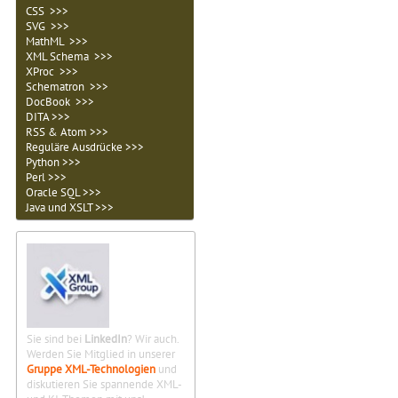
CSS >>>
SVG >>>
MathML >>>
XML Schema >>>
XProc >>>
Schematron >>>
DocBook >>>
DITA >>>
RSS & Atom >>>
Reguläre Ausdrücke >>>
Python >>>
Perl >>>
Oracle SQL >>>
Java und XSLT >>>
Sie sind bei
LinkedIn
? Wir auch.
Werden Sie Mitglied in unserer
Gruppe XML-Technologien
und
diskutieren Sie spannende XML-