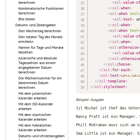
berechnen
<
xsl:
value-o
</
xsl:
when
>
Kombinatorische Funktionen
berechnen
<
xsl:
when
test
Bits testen
<
xsl:
text
>
 u
Datums- und Zeitangaben
</
xsl:
when
>
<
xsl:
when
test
Den Wochentag berechnen
<
xsl:
value-o
Den letzten Tag des Monats
ermitteln
</
xsl:
when
>
Namen für Tage und Monate
<
xsl:
otherwise
beziehen
<
xsl:
value-o
Julianische und absolute
</
xsl:
otherwis
Tageszahlen aus einem
</
xsl:
choose
>
angegebenen Datum
</
xsl:
for-each
>
berechnen
<
xsl:
text
>
&#xa;
&#x
Die Wochennummer für ein
</
xsl:
template
>
bestimmtes Datum
</
xsl:
stylesheet
>
berechnen
Mit dem julianischen
Kalender arbeiten
Beispiel: Ausgabe.
Mit dem ISO-Kalender
Jil Michel ist Chef des Unter
arbeiten
Mit dem islamischen
Nancy Pratt ist ein Manager. 
Kalender arbeiten
Phill McKraken muss sich um n
Mit dem hebräischen
Kalender arbeiten
Ima Little ist ein Manager. S
Datums- und Uhrzeitangaben