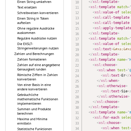
Einen String umkehren
</
xsl:
template
>
<
xsl:
template
match
=
Text ersetzen
<
xsl:
value-of
sele
Schreibweisen konvertieren
<
xsl:
call-template
Einen String in Token
aufteilen
<
xsl:
call-template
<
xsl:
apply-templat
Ohne reguläre Ausdrücke
auskommen
</
xsl:
template
>
Reguläre Ausdrücke nutzen
<
xsl:
template
match
=
Die EXSLT-
<
xsl:
value-of
sele
Stringerweiterungen nutzen
<
xsl:
text
>
&#xa;
&#x
Zahlen und Berechnungen
</
xsl:
template
>
Zahlen formatieren
<
xsl:
template
name
=
"
Zahlen auf eine angegebene
<
xsl:
choose
>
Genauigkeit runden
<
xsl:
when
test
=
"
Römische Ziffern in Zahlen
<
xsl:
text
>
Er
</
konvertieren
</
xsl:
when
>
Von einer Basis in eine
<
xsl:
otherwise
>
andere konvertieren
<
xsl:
text
>
Sie
<
Gebräuchliche
</
xsl:
otherwise
>
mathematische Funktionen
</
xsl:
choose
>
implementieren
</
xsl:
template
>
Summen und Produkte
<
xsl:
template
name
=
"
berechnen
<
xsl:
for-each
sele
Maxima und Minima
<
xsl:
choose
>
ermitteln
<
xsl:
when
test
Statistische Funktionen