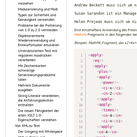
vorziehen
Andrew Beckett muss sich um n
Modularisierung und Modi
Susan Sarandon ist ein Manage
Typen zur Sicherheit und
Genauigkeit verwenden
Helen Prejean muss sich um ni
Probleme bei der Portierung
Eine ernsthaftere Anwendung des Preorde
von 1.0 zu 2.0 vermeiden
MathML
-Fragments in den folgenden bei
Objektorientierte
Wiederverwendung und
Beispiel: MathML-Fragment, das x2+4x+4 
Entwurfsmuster emulieren
Unstrukturierten Text mit
<
apply
>
regulären Ausdrücken
verarbeiten
<
eq
/>
Mit Zeichenkarten
<
apply
>
schwierige
<
plus
/>
Serialisierungsprobleme
<
apply
>
lösen
<
power
/>
Mehrere Dokumente
<
ci
>
x
</
ci
>
ausgeben
<
cn
>
2
</
cn
>
String-Literale verarbeiten,
</
apply
>
die Anführungszeichen
<
apply
>
enthalten
<
times
/>
Die neuen Fähigkeiten der
alten XSLT 1.0-
<
cn
>
4
</
cn
>
Eigenschaften verstehen
<
ci
>
x
</
ci
>
Von XML zu Text
</
apply
>
Der Umgang mit Whitespace
<
cn
>
4
</
cn
>