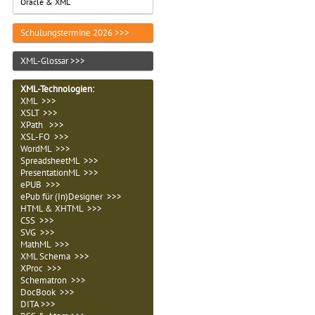
Oracle & XML
Schulungstermine 2026 >>>
XML-Glossar >>>
XML-Technologien
:
XML >>>
XSLT >>>
XPath >>>
XSL-FO >>>
WordML >>>
SpreadsheetML >>>
PresentationML >>>
ePUB >>>
ePub für (In)Designer >>>
HTML & XHTML >>>
CSS >>>
SVG >>>
MathML >>>
XML Schema >>>
XProc >>>
Schematron >>>
DocBook >>>
DITA >>>