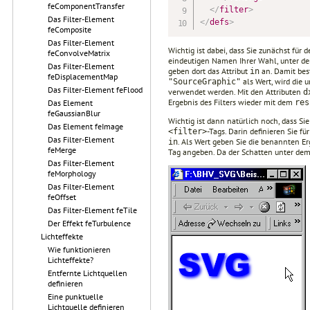
feComponentTransfer
</
filter
>
Das Filter-Element
</
defs
>
feComposite
Das Filter-Element
Wichtig ist dabei, dass Sie zunächst für 
feConvolveMatrix
eindeutigen Namen Ihrer Wahl, unter dem
Das Filter-Element
geben dort das Attribut
an. Damit bes
in
feDisplacementMap
als Wert, wird die 
"SourceGraphic"
Das Filter-Element feFlood
verwendet werden. Mit den Attributen
d
Ergebnis des Filters wieder mit dem
res
Das Element
feGaussianBlur
Wichtig ist dann natürlich noch, dass S
Das Element feImage
-Tags. Darin definieren Sie fü
<filter>
Das Filter-Element
. Als Wert geben Sie die benannten Er
in
feMerge
Tag angeben. Da der Schatten unter dem
Das Filter-Element
feMorphology
Das Filter-Element
feOffset
Das Filter-Element feTile
Der Effekt feTurbulence
Lichteffekte
Wie funktionieren
Lichteffekte?
Entfernte Lichtquellen
definieren
Eine punktuelle
Lichtquelle definieren