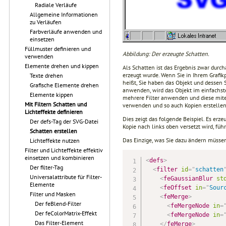
Radiale Verläufe
Allgemeine Informationen
zu Verläufen
Farbverläufe anwenden und
einsetzen
Füllmuster definieren und
Abbildung: Der erzeugte Schatten.
verwenden
Elemente drehen und kippen
Als Schatten ist das Ergebnis zwar durch
erzeugt wurde. Wenn Sie in Ihrem Grafi
Texte drehen
heißt, Sie haben das Objekt und dessen Sc
Grafische Elemente drehen
anwenden, wird das Objekt im einfachsten
Elemente kippen
mehrere Filter anwenden und diese mitei
Mit Filtern Schatten und
verwenden und so auch Kopien erstellen
Lichteffekte definieren
Dies zeigt das folgende Beispiel. Es er
Der defs-Tag der SVG-Datei
Kopie nach links oben versetzt wird, führ
Schatten erstellen
Das Einzige, was Sie dazu ändern müssen,
Lichteffekte nutzen
Filter und Lichteffekte effektiv
einsetzen und kombinieren
<
defs
>
Der filter-Tag
<
filter
id
=
"
schatten
Universalattribute für Filter-
<
feGaussianBlur
st
Elemente
<
feOffset
in
=
"
Sour
Filter und Masken
<
feMerge
>
Der feBlend-Filter
<
feMergeNode
in
=
Der feColorMatrix-Effekt
<
feMergeNode
in
=
Das Filter-Element
</
feMerge
>