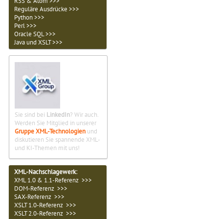
RSS & Atom >>>
Reguläre Ausdrücke >>>
Python >>>
Perl >>>
Oracle SQL >>>
Java und XSLT >>>
Sie sind bei
LinkedIn
? Wir auch.
Werden Sie Mitglied in unserer
Gruppe XML-Technologien
und
diskutieren Sie spannende XML-
und KI-Themen mit uns!
XML-Nachschlagewerk:
XML 1.0 & 1.1-Referenz >>>
DOM-Referenz >>>
SAX-Referenz >>>
XSLT 1.0-Referenz >>>
XSLT 2.0-Referenz >>>