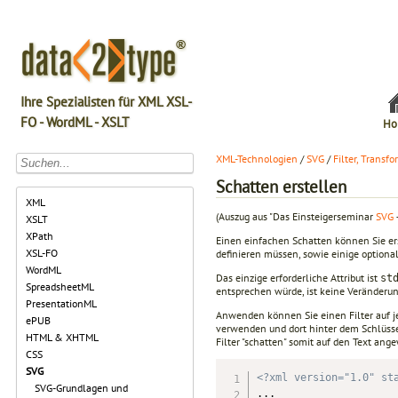
Ihre Spezialisten für XML XSL-
FO - WordML - XSLT
Ho
XML-Technologien
/
SVG
/
Filter, Transf
Schatten erstellen
XML
(Auszug aus "Das Einsteigerseminar
SVG
XSLT
XPath
Einen einfachen Schatten können Sie ers
XSL-FO
definieren müssen, sowie einige optional
WordML
Das einzige erforderliche Attribut ist
st
SpreadsheetML
entsprechen würde, ist keine Veränderung
PresentationML
Anwenden können Sie einen Filter auf j
ePUB
verwenden und dort hinter dem Schlüss
HTML & XHTML
Filter "schatten" somit auf den Text ang
CSS
SVG
<?xml version="1.0" st
SVG-Grundlagen und