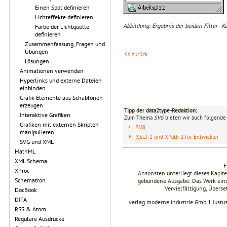
Einen Spot definieren
Lichteffekte definieren
Abbildung: Ergebnis der beiden Filter - K
Farbe der Lichtquelle
definieren
Zusammenfassung, Fragen und
Übungen
<< zurück
Lösungen
Animationen verwenden
Hyperlinks und externe Dateien
einbinden
Grafik-Elemente aus Schablonen
erzeugen
Tipp der data2type-Redaktion:
Interaktive Grafiken
Zum Thema
SVG
bieten wir auch folgende 
Grafiken mit externen Skripten
SVG
manipulieren
XSLT 2 und XPath 2 für Entwickler
SVG und XML
MathML
XML Schema
F
XProc
Ansonsten unterliegt dieses Kapi
Schematron
gebundene Ausgabe: Das Werk einsch
Vervielfältigung, Übers
DocBook
DITA
verlag moderne industrie GmbH, Justu
RSS & Atom
Reguläre Ausdrücke