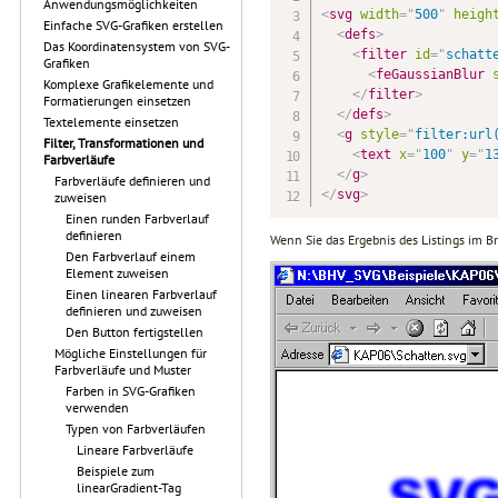
Anwendungsmöglichkeiten
<
svg
width
=
"
500
"
heigh
Einfache SVG-Grafiken erstellen
<
defs
>
Das Koordinatensystem von SVG-
<
filter
id
=
"
schatt
Grafiken
<
feGaussianBlur
Komplexe Grafikelemente und
</
filter
>
Formatierungen einsetzen
</
defs
>
Textelemente einsetzen
<
g
style
=
"
filter:url
Filter, Transformationen und
<
text
x
=
"
100
"
y
=
"
1
Farbverläufe
</
g
>
Farbverläufe definieren und
</
svg
>
zuweisen
Einen runden Farbverlauf
definieren
Wenn Sie das Ergebnis des Listings im Br
Den Farbverlauf einem
Element zuweisen
Einen linearen Farbverlauf
definieren und zuweisen
Den Button fertigstellen
Mögliche Einstellungen für
Farbverläufe und Muster
Farben in SVG-Grafiken
verwenden
Typen von Farbverläufen
Lineare Farbverläufe
Beispiele zum
linearGradient-Tag