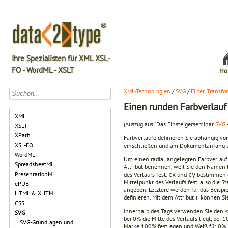
Ihre Spezialisten für XML XSL-
FO - WordML - XSLT
Ho
XML-Technologien
/
SVG
/
Filter, Transf
Einen runden Farbverlauf
XML
(Auszug aus "Das Einsteigerseminar
SVG
XSLT
XPath
Farbverläufe definieren Sie abhängig vom
XSL-FO
einschließen und am Dokumentanfang def
WordML
Um einen radial angelegten Farbverlauf
SpreadsheetML
Attribut benennen, weil Sie den Namen 
PresentationML
des Verlaufs fest.
und
bestimmen di
cx
cy
Mittelpunkt des Verlaufs fest, also die S
ePUB
angeben. Letztere werden für das Beispie
HTML & XHTML
definieren. Mit dem Attribut
können Sie
r
CSS
Innerhalb des Tags verwenden Sie den
SVG
bei 0% die Mitte des Verlaufs liegt, bei
SVG-Grundlagen und
Marke 100% festlegen und Weiß für 0%. 