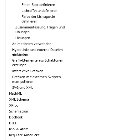
Einen Spot definieren
Lichteffekte definieren
Farbe der Lichtquelle
definieren
Zusammenfassung, Fragen und
Übungen
Lösungen
Animationen verwenden
Hyperlinks und externe Dateien
einbinden
Grafik-Elemente aus Schablonen
erzeugen
Interaktive Grafiken
Grafiken mit externen Skripten
manipulieren
SVG und XML
MathML
XML Schema
XProc
Schematron
DocBook
DITA
RSS & Atom
Reguläre Ausdrücke