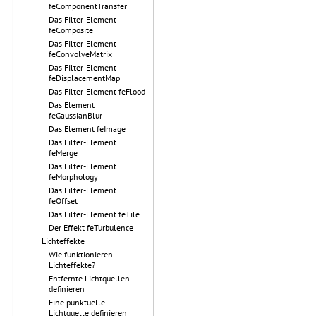
feComponentTransfer
Das Filter-Element
feComposite
Das Filter-Element
feConvolveMatrix
Das Filter-Element
feDisplacementMap
Das Filter-Element feFlood
Das Element
feGaussianBlur
Das Element feImage
Das Filter-Element
feMerge
Das Filter-Element
feMorphology
Das Filter-Element
feOffset
Das Filter-Element feTile
Der Effekt feTurbulence
Lichteffekte
Wie funktionieren
Lichteffekte?
Entfernte Lichtquellen
definieren
Eine punktuelle
Lichtquelle definieren