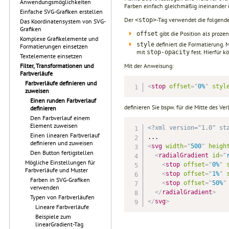
Anwendungsmöglichkeiten
Farben einfach gleichmäßig ineinander 
Einfache SVG-Grafiken erstellen
Der
-Tag verwendet die folgende
<stop>
Das Koordinatensystem von SVG-
Grafiken
gibt die Position als proze
offset
Komplexe Grafikelemente und
definiert die Formatierung. 
style
Formatierungen einsetzen
mit
fest. Hierfür 
stop-opacity
Textelemente einsetzen
Mit der Anweisung:
Filter, Transformationen und
Farbverläufe
Farbverläufe definieren und
<
stop
offset
=
"
0%
"
styl
zuweisen
Einen runden Farbverlauf
definieren Sie bspw. für die Mitte des V
definieren
Den Farbverlauf einem
Element zuweisen
<?xml version="1.0" st
Einen linearen Farbverlauf
definieren und zuweisen
<
svg
width
=
"
500
"
heigh
Den Button fertigstellen
<
radialGradient
id
=
"
Mögliche Einstellungen für
<
stop
offset
=
"
0%
"
Farbverläufe und Muster
<
stop
offset
=
"
1%
"
Farben in SVG-Grafiken
<
stop
offset
=
"
50%
"
verwenden
</
radialGradient
>
Typen von Farbverläufen
</
svg
>
Lineare Farbverläufe
Beispiele zum
linearGradient-Tag