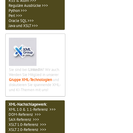
RSS & Atom >>>
Reguläre Ausdrücke >>>
Python >>>
Perl >>>
Oracle SQL >>>
Java und XSLT >>>
Sie sind bei
LinkedIn
? Wir auch.
Werden Sie Mitglied in unserer
Gruppe XML-Technologien
und
diskutieren Sie spannende XML-
und KI-Themen mit uns!
XML-Nachschlagewerk:
XML 1.0 & 1.1-Referenz >>>
DOM-Referenz >>>
SAX-Referenz >>>
XSLT 1.0-Referenz >>>
XSLT 2.0-Referenz >>>