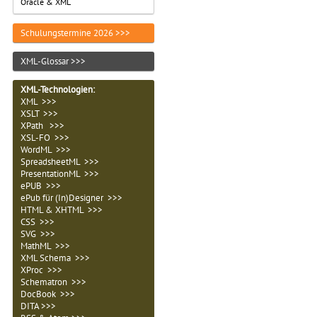
Oracle & XML
Schulungstermine 2026 >>>
XML-Glossar >>>
XML-Technologien
:
XML >>>
XSLT >>>
XPath >>>
XSL-FO >>>
WordML >>>
SpreadsheetML >>>
PresentationML >>>
ePUB >>>
ePub für (In)Designer >>>
HTML & XHTML >>>
CSS >>>
SVG >>>
MathML >>>
XML Schema >>>
XProc >>>
Schematron >>>
DocBook >>>
DITA >>>