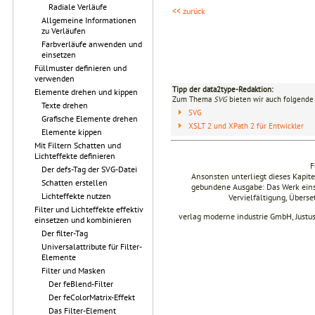
Radiale Verläufe
<< zurück
Allgemeine Informationen
zu Verläufen
Farbverläufe anwenden und
einsetzen
Füllmuster definieren und
verwenden
Tipp der data2type-Redaktion:
Elemente drehen und kippen
Zum Thema
SVG
bieten wir auch folgende 
Texte drehen
SVG
Grafische Elemente drehen
XSLT 2 und XPath 2 für Entwickler
Elemente kippen
Mit Filtern Schatten und
Lichteffekte definieren
F
Der defs-Tag der SVG-Datei
Ansonsten unterliegt dieses Kapi
Schatten erstellen
gebundene Ausgabe: Das Werk einsch
Lichteffekte nutzen
Vervielfältigung, Übers
Filter und Lichteffekte effektiv
verlag moderne industrie GmbH, Justu
einsetzen und kombinieren
Der filter-Tag
Universalattribute für Filter-
Elemente
Filter und Masken
Der feBlend-Filter
Der feColorMatrix-Effekt
Das Filter-Element