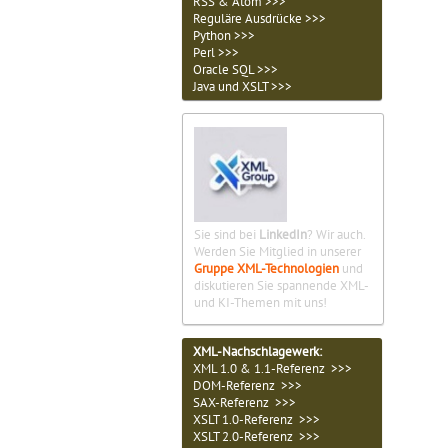
RSS & Atom >>>
Reguläre Ausdrücke >>>
Python >>>
Perl >>>
Oracle SQL >>>
Java und XSLT >>>
Sie sind bei
LinkedIn
? Wir auch.
Werden Sie Mitglied in unserer
Gruppe XML-Technologien
und
diskutieren Sie spannende XML-
und KI-Themen mit uns!
XML-Nachschlagewerk:
XML 1.0 & 1.1-Referenz >>>
DOM-Referenz >>>
SAX-Referenz >>>
XSLT 1.0-Referenz >>>
XSLT 2.0-Referenz >>>