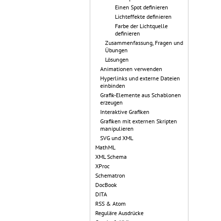
Einen Spot definieren
Lichteffekte definieren
Farbe der Lichtquelle
definieren
Zusammenfassung, Fragen und
Übungen
Lösungen
Animationen verwenden
Hyperlinks und externe Dateien
einbinden
Grafik-Elemente aus Schablonen
erzeugen
Interaktive Grafiken
Grafiken mit externen Skripten
manipulieren
SVG und XML
MathML
XML Schema
XProc
Schematron
DocBook
DITA
RSS & Atom
Reguläre Ausdrücke