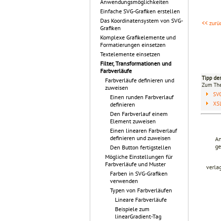
Anwendungsmöglichkeiten
Einfache SVG-Grafiken erstellen
Das Koordinatensystem von SVG-
<< zurü
Grafiken
Komplexe Grafikelemente und
Formatierungen einsetzen
Textelemente einsetzen
Filter, Transformationen und
Farbverläufe
Tipp de
Farbverläufe definieren und
Zum T
zuweisen
SV
Einen runden Farbverlauf
XSL
definieren
Den Farbverlauf einem
Element zuweisen
Einen linearen Farbverlauf
definieren und zuweisen
An
ge
Den Button fertigstellen
Mögliche Einstellungen für
Farbverläufe und Muster
verla
Farben in SVG-Grafiken
verwenden
Typen von Farbverläufen
Lineare Farbverläufe
Beispiele zum
linearGradient-Tag