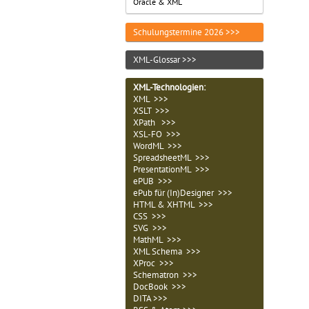
Oracle & XML
Schulungstermine 2026 >>>
XML-Glossar >>>
XML-Technologien
:
XML >>>
XSLT >>>
XPath >>>
XSL-FO >>>
WordML >>>
SpreadsheetML >>>
PresentationML >>>
ePUB >>>
ePub für (In)Designer >>>
HTML & XHTML >>>
CSS >>>
SVG >>>
MathML >>>
XML Schema >>>
XProc >>>
Schematron >>>
DocBook >>>
DITA >>>