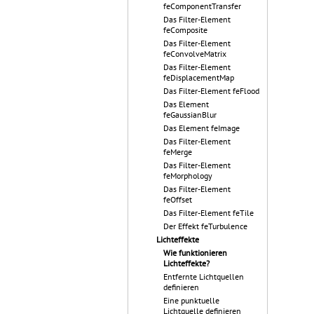
feComponentTransfer
Das Filter-Element
feComposite
Das Filter-Element
feConvolveMatrix
Das Filter-Element
feDisplacementMap
Das Filter-Element feFlood
Das Element
feGaussianBlur
Das Element feImage
Das Filter-Element
feMerge
Das Filter-Element
feMorphology
Das Filter-Element
feOffset
Das Filter-Element feTile
Der Effekt feTurbulence
Lichteffekte
Wie funktionieren
Lichteffekte?
Entfernte Lichtquellen
definieren
Eine punktuelle
Lichtquelle definieren