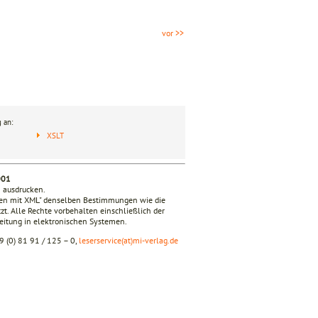
vor >>
 an:
XSLT
001
n ausdrucken.
iken mit XML" denselben Bestimmungen wie die
zt. Alle Rechte vorbehalten einschließlich der
beitung in elektronischen Systemen.
9 (0) 81 91 / 125 – 0,
leserservice(at)mi-verlag.de