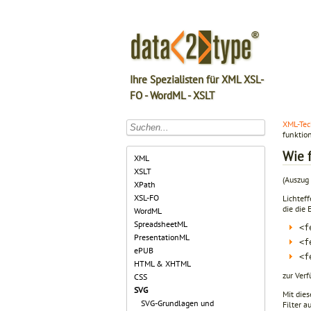
Ihre Spezialisten für XML XSL-
FO - WordML - XSLT
XML-Tec
funktion
Wie f
XML
XSLT
(Auszug
XPath
XSL-FO
Lichtef
die die
WordML
SpreadsheetML
<f
PresentationML
<f
ePUB
<f
HTML & XHTML
zur Ver
CSS
SVG
Mit die
SVG-Grundlagen und
Filter a