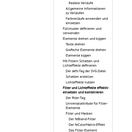
Radiale Verläufe
Allgemeine Informationen
zu Verläufen
Farbverläufe anwenden und
einsetzen
Füllmuster definieren und
verwenden
Elemente drehen und kippen
Texte drehen
Grafische Elemente drehen
Elemente kippen
Mit Filtern Schatten und
Lichteffekte definieren
Der defs-Tag der SVG-Datei
Schatten erstellen
Lichteffekte nutzen
Filter und Lichteffekte effektiv
einsetzen und kombinieren
Der filter-Tag
Universalattribute für Filter-
Elemente
Filter und Masken
Der feBlend-Filter
Der feColorMatrix-Effekt
Das Filter-Element