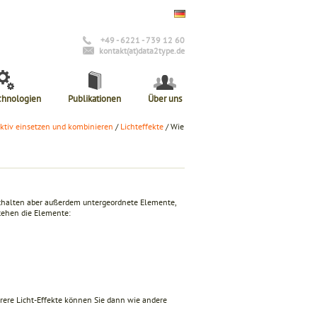
+49 - 6221 - 739 12 60
kontakt(at)data2type.de
chnologien
Publikationen
Über uns
fektiv einsetzen und kombinieren
/
Lichteffekte
/ Wie
enthalten aber außerdem untergeordnete Elemente,
stehen die Elemente:
hrere Licht-Effekte können Sie dann wie andere