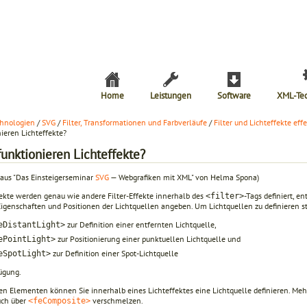
Home
Leistungen
Software
XML-Te
hnologien
/
SVG
/
Filter, Transformationen und Farbverläufe
/
Filter und Lichteffekte ef
ieren Lichteffekte?
unktionieren Lichteffekte?
 aus "Das Einsteigerseminar
SVG
— Webgrafiken mit XML" von Helma Spona)
fekte werden genau wie andere Filter-Effekte innerhalb des
-Tags definiert, 
<filter>
 Eigenschaften und Positionen der Lichtquellen angeben. Um Lichtquellen zu definieren 
zur Definition einer entfernten Lichtquelle,
eDistantLight>
zur Positionierung einer punktuellen Lichtquelle und
ePointLight>
zur Definition einer Spot-Lichtquelle
eSpotLight>
fügung.
sen Elementen können Sie innerhalb eines Lichteffektes eine Lichtquelle definieren. Me
uch über
verschmelzen.
<feComposite>