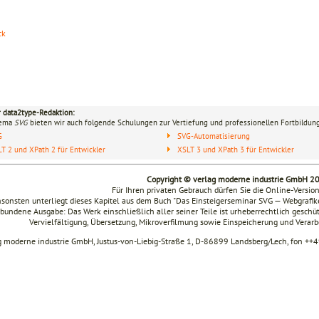
ck
r data2type-Redaktion:
hema
SVG
bieten wir auch folgende Schulungen zur Vertiefung und professionellen Fortbildung
G
SVG-Automatisierung
T 2 und XPath 2 für Entwickler
XSLT 3 und XPath 3 für Entwickler
Copyright © verlag moderne industrie GmbH 2
Für Ihren privaten Gebrauch dürfen Sie die Online-Versio
sonsten unterliegt dieses Kapitel aus dem Buch "Das Einsteigerseminar SVG — Webgraf
bundene Ausgabe: Das Werk einschließlich aller seiner Teile ist urheberrechtlich geschüt
Vervielfältigung, Übersetzung, Mikroverfilmung sowie Einspeicherung und Verar
g moderne industrie GmbH, Justus-von-Liebig-Straße 1, D-86899 Landsberg/Lech, fon ++4