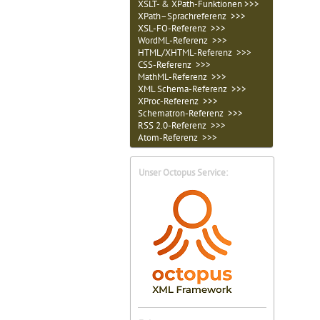
XSLT- & XPath-Funktionen >>>
XPath–Sprachreferenz >>>
XSL-FO-Referenz >>>
WordML-Referenz >>>
HTML/XHTML-Referenz >>>
CSS-Referenz >>>
MathML-Referenz >>>
XML Schema-Referenz >>>
XProc-Referenz >>>
Schematron-Referenz >>>
RSS 2.0-Referenz >>>
Atom-Referenz >>>
Unser Octopus Service: