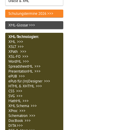
Oracle & XML
Schulungstermine 2026 >>>
XML-Glossar >>>
XML-Technologien
:
XML >>>
XSLT >>>
XPath >>>
XSL-FO >>>
WordML >>>
SpreadsheetML >>>
PresentationML >>>
ePUB >>>
ePub für (In)Designer >>>
HTML & XHTML >>>
CSS >>>
SVG >>>
MathML >>>
XML Schema >>>
XProc >>>
Schematron >>>
DocBook >>>
DITA >>>