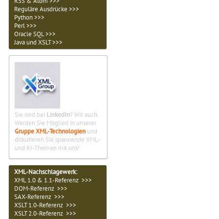
RSS & Atom >>>
Reguläre Ausdrücke >>>
Python >>>
Perl >>>
Oracle SQL >>>
Java und XSLT >>>
Sie sind bei
LinkedIn
? Wir auch.
Werden Sie Mitglied in unserer
Gruppe XML-Technologien
und
diskutieren Sie spannende XML-
und KI-Themen mit uns!
XML-Nachschlagewerk:
XML 1.0 & 1.1-Referenz >>>
DOM-Referenz >>>
SAX-Referenz >>>
XSLT 1.0-Referenz >>>
XSLT 2.0-Referenz >>>