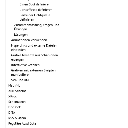
Einen Spot definieren
Lichteffekte definieren
Farbe der Lichtquelle
definieren
Zusammenfassung, Fragen und
Übungen
Lösungen
Animationen verwenden
Hyperlinks und externe Dateien
einbinden
Grafik-Elemente aus Schablonen
erzeugen
Interaktive Grafiken
Grafiken mit externen Skripten
manipulieren
SVG und XML
MathML
XML Schema
XProc
Schematron
DocBook
DITA
RSS & Atom
Reguläre Ausdrücke