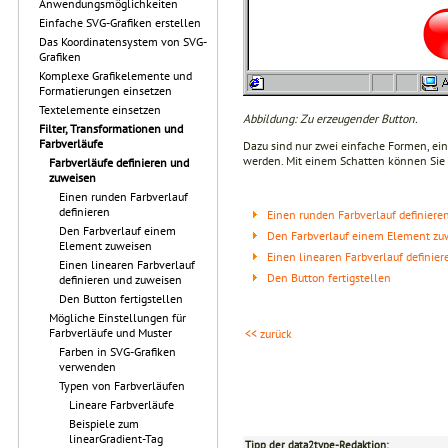
Anwendungsmöglichkeiten
Einfache SVG-Grafiken erstellen
Das Koordinatensystem von SVG-
Grafiken
Komplexe Grafikelemente und
Formatierungen einsetzen
Textelemente einsetzen
Abbildung: Zu erzeugender Button.
Filter, Transformationen und
Farbverläufe
Dazu sind nur zwei einfache Formen, ein
werden. Mit einem Schatten können Sie
Farbverläufe definieren und
zuweisen
Einen runden Farbverlauf
definieren
Einen runden Farbverlauf definiere
Den Farbverlauf einem
Den Farbverlauf einem Element zu
Element zuweisen
Einen linearen Farbverlauf definie
Einen linearen Farbverlauf
Den Button fertigstellen
definieren und zuweisen
Den Button fertigstellen
Mögliche Einstellungen für
Farbverläufe und Muster
<< zurück
Farben in SVG-Grafiken
verwenden
Typen von Farbverläufen
Lineare Farbverläufe
Beispiele zum
linearGradient-Tag
Tipp der data2type-Redaktion: