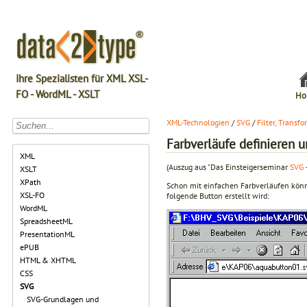
Ihre Spezialisten für XML XSL-
FO - WordML - XSLT
Ho
XML-Technologien
/
SVG
/
Filter, Transf
Farbverläufe definieren 
XML
(Auszug aus "Das Einsteigerseminar
SVG
XSLT
XPath
Schon mit einfachen Farbverläufen könne
XSL-FO
folgende Button erstellt wird:
WordML
SpreadsheetML
PresentationML
ePUB
HTML & XHTML
CSS
SVG
SVG-Grundlagen und