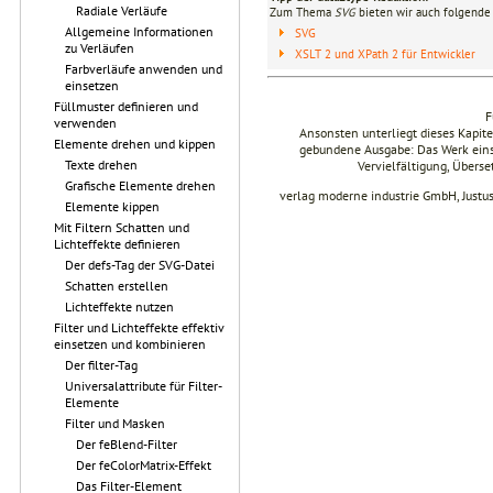
Radiale Verläufe
Zum Thema
SVG
bieten wir auch folgende 
Allgemeine Informationen
SVG
zu Verläufen
XSLT 2 und XPath 2 für Entwickler
Farbverläufe anwenden und
einsetzen
Füllmuster definieren und
F
verwenden
Ansonsten unterliegt dieses Kapi
Elemente drehen und kippen
gebundene Ausgabe: Das Werk einsch
Texte drehen
Vervielfältigung, Übers
Grafische Elemente drehen
verlag moderne industrie GmbH, Justu
Elemente kippen
Mit Filtern Schatten und
Lichteffekte definieren
Der defs-Tag der SVG-Datei
Schatten erstellen
Lichteffekte nutzen
Filter und Lichteffekte effektiv
einsetzen und kombinieren
Der filter-Tag
Universalattribute für Filter-
Elemente
Filter und Masken
Der feBlend-Filter
Der feColorMatrix-Effekt
Das Filter-Element