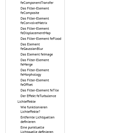
feComponentTransfer
Das Filter-Element
feComposite
Das Filter-Element
feConvolveMatrix
Das Filter-Element
feDisplacementMap
Das Filter-Element feFlood
Das Element
feGaussianBlur
Das Element feImage
Das Filter-Element
feMerge
Das Filter-Element
feMorphology
Das Filter-Element
feOffset
Das Filter-Element feTile
Der Effekt feTurbulence
Lichteffekte
Wie funktionieren
Lichteffekte?
Entfernte Lichtquellen
definieren
Eine punktuelle
Lichtquelle definieren