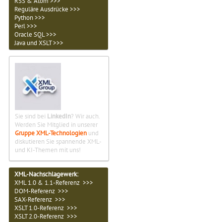
RSS & Atom >>>
Reguläre Ausdrücke >>>
Python >>>
Perl >>>
Oracle SQL >>>
Java und XSLT >>>
Sie sind bei
LinkedIn
? Wir auch.
Werden Sie Mitglied in unserer
Gruppe XML-Technologien
und
diskutieren Sie spannende XML-
und KI-Themen mit uns!
XML-Nachschlagewerk:
XML 1.0 & 1.1-Referenz >>>
DOM-Referenz >>>
SAX-Referenz >>>
XSLT 1.0-Referenz >>>
XSLT 2.0-Referenz >>>