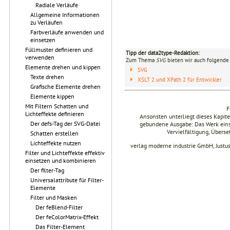
Radiale Verläufe
Allgemeine Informationen
zu Verläufen
Farbverläufe anwenden und
einsetzen
Füllmuster definieren und
Tipp der data2type-Redaktion:
verwenden
Zum Thema
SVG
bieten wir auch folgende 
Elemente drehen und kippen
SVG
Texte drehen
XSLT 2 und XPath 2 für Entwickler
Grafische Elemente drehen
Elemente kippen
Mit Filtern Schatten und
F
Lichteffekte definieren
Ansonsten unterliegt dieses Kapi
Der defs-Tag der SVG-Datei
gebundene Ausgabe: Das Werk einsch
Vervielfältigung, Übers
Schatten erstellen
Lichteffekte nutzen
verlag moderne industrie GmbH, Justu
Filter und Lichteffekte effektiv
einsetzen und kombinieren
Der filter-Tag
Universalattribute für Filter-
Elemente
Filter und Masken
Der feBlend-Filter
Der feColorMatrix-Effekt
Das Filter-Element