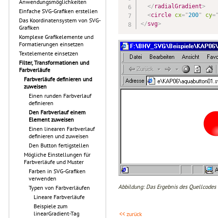
Anwendungsmöglichkeiten
</
radialGradient
>
Einfache SVG-Grafiken erstellen
<
circle
cx
=
"
200
"
cy
=
Das Koordinatensystem von SVG-
</
svg
>
Grafiken
Komplexe Grafikelemente und
Formatierungen einsetzen
Textelemente einsetzen
Filter, Transformationen und
Farbverläufe
Farbverläufe definieren und
zuweisen
Einen runden Farbverlauf
definieren
Den Farbverlauf einem
Element zuweisen
Einen linearen Farbverlauf
definieren und zuweisen
Den Button fertigstellen
Mögliche Einstellungen für
Farbverläufe und Muster
Farben in SVG-Grafiken
verwenden
Abbildung: Das Ergebnis des Quellcodes
Typen von Farbverläufen
Lineare Farbverläufe
Beispiele zum
linearGradient-Tag
<< zurück