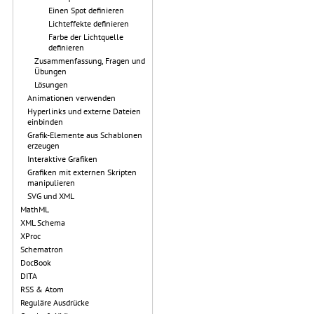
Einen Spot definieren
Lichteffekte definieren
Farbe der Lichtquelle
definieren
Zusammenfassung, Fragen und
Übungen
Lösungen
Animationen verwenden
Hyperlinks und externe Dateien
einbinden
Grafik-Elemente aus Schablonen
erzeugen
Interaktive Grafiken
Grafiken mit externen Skripten
manipulieren
SVG und XML
MathML
XML Schema
XProc
Schematron
DocBook
DITA
RSS & Atom
Reguläre Ausdrücke