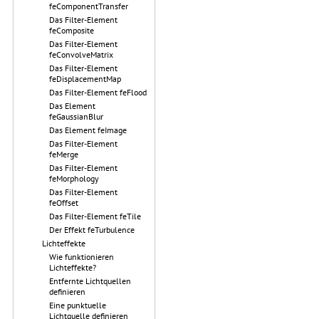
feComponentTransfer
Das Filter-Element
feComposite
Das Filter-Element
feConvolveMatrix
Das Filter-Element
feDisplacementMap
Das Filter-Element feFlood
Das Element
feGaussianBlur
Das Element feImage
Das Filter-Element
feMerge
Das Filter-Element
feMorphology
Das Filter-Element
feOffset
Das Filter-Element feTile
Der Effekt feTurbulence
Lichteffekte
Wie funktionieren
Lichteffekte?
Entfernte Lichtquellen
definieren
Eine punktuelle
Lichtquelle definieren