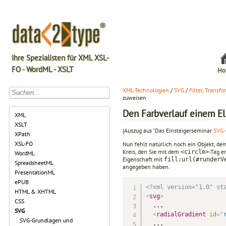
Ihre Spezialisten für XML XSL-
FO - WordML - XSLT
Ho
XML-Technologien
/
SVG
/
Filter, Transf
zuweisen
Den Farbverlauf einem E
XML
XSLT
(Auszug aus "Das Einsteigerseminar
SVG
XPath
XSL-FO
Nun fehlt natürlich noch ein Objekt, de
Kreis, den Sie mit dem
-Tag e
<circle>
WordML
Eigenschaft mit
fill:url(#runderV
SpreadsheetML
angegeben haben.
PresentationML
ePUB
<?xml version="1.0" st
HTML & XHTML
<
svg
>
CSS
  ...

SVG
<
radialGradient
id
=
"
SVG-Grundlagen und
  ...
