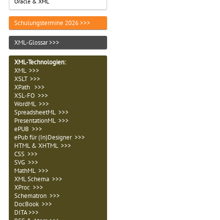
Oracle & XML
Schulungstermine 2026 >>>
XML-Glossar >>>
XML-Technologien
:
XML >>>
XSLT >>>
XPath >>>
XSL-FO >>>
WordML >>>
SpreadsheetML >>>
PresentationML >>>
ePUB >>>
ePub für (In)Designer >>>
HTML & XHTML >>>
CSS >>>
SVG >>>
MathML >>>
XML Schema >>>
XProc >>>
Schematron >>>
DocBook >>>
DITA >>>