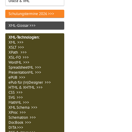
Oracle & XML
Schulungstermine 2026 >>>
XML-Glossar >>>
XML-Technologien
:
XML >>>
XSLT >>>
XPath >>>
XSL-FO >>>
WordML >>>
SpreadsheetML >>>
PresentationML >>>
ePUB >>>
ePub für (In)Designer >>>
HTML & XHTML >>>
CSS >>>
SVG >>>
MathML >>>
XML Schema >>>
XProc >>>
Schematron >>>
DocBook >>>
DITA >>>