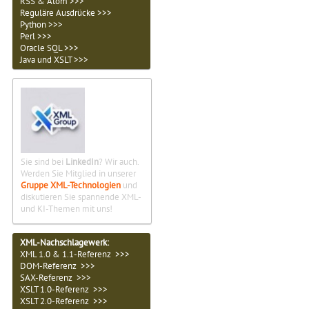
RSS & Atom >>>
Reguläre Ausdrücke >>>
Python >>>
Perl >>>
Oracle SQL >>>
Java und XSLT >>>
Sie sind bei
LinkedIn
? Wir auch.
Werden Sie Mitglied in unserer
Gruppe XML-Technologien
und
diskutieren Sie spannende XML-
und KI-Themen mit uns!
XML-Nachschlagewerk:
XML 1.0 & 1.1-Referenz >>>
DOM-Referenz >>>
SAX-Referenz >>>
XSLT 1.0-Referenz >>>
XSLT 2.0-Referenz >>>