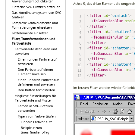
Anwendungsmöglichkeiten
Achse
, das dritte Element die umgeke
0
Einfache SVG-Grafiken erstellen
Das Koordinatensystem von SVG-
<
filter
id
=
"
einfach
"
>
Grafiken
<
feGaussianBlur
stdD
Komplexe Grafikelemente und
</
filter
>
Formatierungen einsetzen
<
filter
id
=
"
schatten2
"
Textelemente einsetzen
<
feGaussianBlur
in
=
"
Filter, Transformationen und
</
filter
>
Farbverläufe
<
filter
id
=
"
schatten3
"
Farbverläufe definieren und
zuweisen
<
feGaussianBlur
in
=
"
</
filter
>
Einen runden Farbverlauf
definieren
<
filter
id
=
"
schatten4
"
Den Farbverlauf einem
<
feGaussianBlur
in
=
"
Element zuweisen
</
filter
>
Einen linearen Farbverlauf
definieren und zuweisen
Im letzten Filter werden wieder für beid
Den Button fertigstellen
Mögliche Einstellungen für
Farbverläufe und Muster
Farben in SVG-Grafiken
verwenden
Typen von Farbverläufen
Lineare Farbverläufe
Beispiele zum
linearGradient-Tag