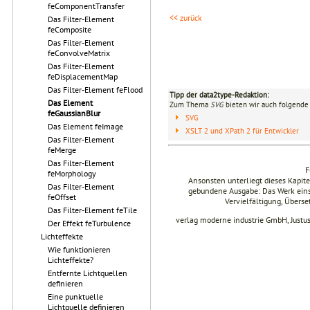
feComponentTransfer
<< zurück
Das Filter-Element
feComposite
Das Filter-Element
feConvolveMatrix
Das Filter-Element
feDisplacementMap
Das Filter-Element feFlood
Tipp der data2type-Redaktion:
Das Element
Zum Thema
SVG
bieten wir auch folgende 
feGaussianBlur
SVG
Das Element feImage
XSLT 2 und XPath 2 für Entwickler
Das Filter-Element
feMerge
Das Filter-Element
F
feMorphology
Ansonsten unterliegt dieses Kapi
Das Filter-Element
gebundene Ausgabe: Das Werk einsch
feOffset
Vervielfältigung, Übers
Das Filter-Element feTile
verlag moderne industrie GmbH, Justu
Der Effekt feTurbulence
Lichteffekte
Wie funktionieren
Lichteffekte?
Entfernte Lichtquellen
definieren
Eine punktuelle
Lichtquelle definieren