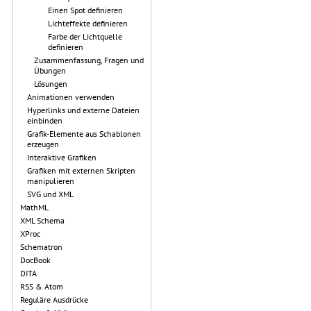
Einen Spot definieren
Lichteffekte definieren
Farbe der Lichtquelle
definieren
Zusammenfassung, Fragen und
Übungen
Lösungen
Animationen verwenden
Hyperlinks und externe Dateien
einbinden
Grafik-Elemente aus Schablonen
erzeugen
Interaktive Grafiken
Grafiken mit externen Skripten
manipulieren
SVG und XML
MathML
XML Schema
XProc
Schematron
DocBook
DITA
RSS & Atom
Reguläre Ausdrücke