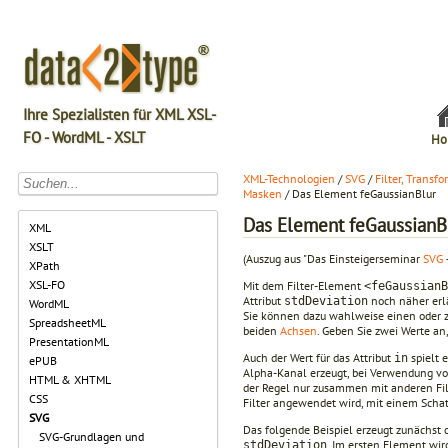
Ihre Spezialisten für XML XSL-
FO - WordML - XSLT
Ho
XML-Technologien
/
SVG
/
Filter, Transf
Masken
/ Das Element feGaussianBlur
Das Element feGaussianB
XML
XSLT
(Auszug aus "Das Einsteigerseminar
SVG
XPath
XSL-FO
Mit dem Filter-Element
<feGaussianB
Attribut
noch näher erlä
stdDeviation
WordML
Sie können dazu wahlweise einen oder z
SpreadsheetML
beiden
Achsen
. Geben Sie zwei Werte an,
PresentationML
Auch der Wert für das Attribut
spielt 
in
ePUB
Alpha-Kanal erzeugt, bei Verwendung v
HTML & XHTML
der Regel nur zusammen mit anderen Filt
CSS
Filter angewendet wird, mit einem Schat
SVG
Das folgende Beispiel erzeugt zunächst 
SVG-Grundlagen und
. Im ersten Element wir
stdDeviation