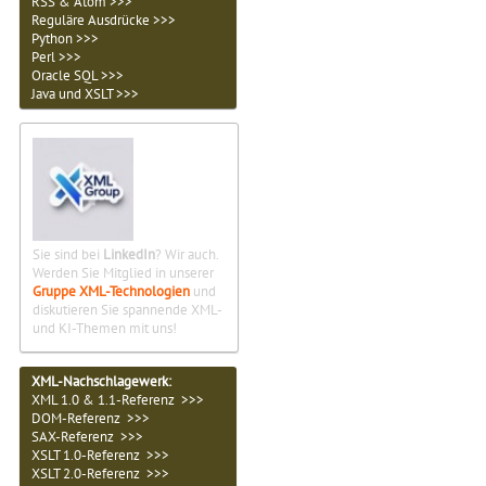
RSS & Atom >>>
Reguläre Ausdrücke >>>
Python >>>
Perl >>>
Oracle SQL >>>
Java und XSLT >>>
Sie sind bei
LinkedIn
? Wir auch.
Werden Sie Mitglied in unserer
Gruppe XML-Technologien
und
diskutieren Sie spannende XML-
und KI-Themen mit uns!
XML-Nachschlagewerk:
XML 1.0 & 1.1-Referenz >>>
DOM-Referenz >>>
SAX-Referenz >>>
XSLT 1.0-Referenz >>>
XSLT 2.0-Referenz >>>