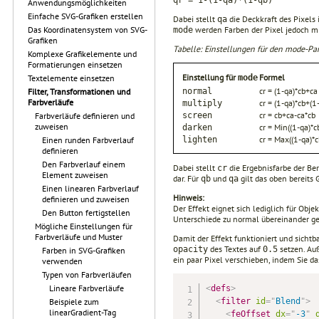
Anwendungsmöglichkeiten
Einfache SVG-Grafiken erstellen
Dabei stellt
die Deckkraft des Pixels
qa
werden Farben der Pixel jedoch mi
Das Koordinatensystem von SVG-
mode
Grafiken
Tabelle: Einstellungen für den mode-Pa
Komplexe Grafikelemente und
Formatierungen einsetzen
Einstellung für
Formel
mode
Textelemente einsetzen
cr = (1-qa)*cb+ca
normal
Filter, Transformationen und
Farbverläufe
cr = (1-qa)*cb+(1
multiply
cr = cb+ca-ca*cb
screen
Farbverläufe definieren und
zuweisen
cr = Min((1-qa)*c
darken
cr = Max((1-qa)*c
lighten
Einen runden Farbverlauf
definieren
Den Farbverlauf einem
Dabei stellt
die Ergebnisfarbe der Be
cr
Element zuweisen
dar. Für
und
gilt das oben bereits 
qb
qa
Einen linearen Farbverlauf
Hinweis:
definieren und zuweisen
Der Effekt eignet sich lediglich für Obj
Den Button fertigstellen
Unterschiede zu normal übereinander g
Mögliche Einstellungen für
Farbverläufe und Muster
Damit der Effekt funktioniert und sicht
des Textes auf
setzen. Au
opacity
0.5
Farben in SVG-Grafiken
ein paar Pixel verschieben, indem Sie d
verwenden
Typen von Farbverläufen
Lineare Farbverläufe
<
defs
>
<
filter
id
=
"
Blend
"
>
Beispiele zum
linearGradient-Tag
<
feOffset
dx
=
"
-3
"