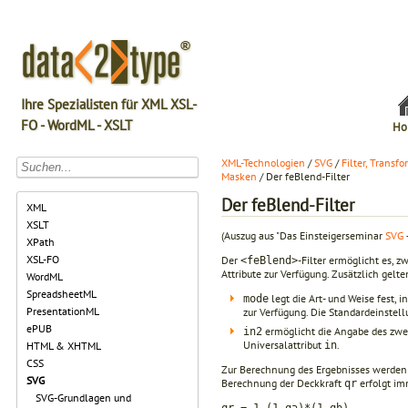
Ihre Spezialisten für XML XSL-
FO - WordML - XSLT
Ho
XML-Technologien
/
SVG
/
Filter, Transf
Masken
/ Der feBlend-Filter
Der feBlend-Filter
XML
XSLT
(Auszug aus "Das Einsteigerseminar
SVG
XPath
XSL-FO
Der
-Filter ermöglicht es, 
<feBlend>
Attribute zur Verfügung. Zusätzlich gelte
WordML
SpreadsheetML
legt die Art- und Weise fest, 
mode
PresentationML
zur Verfügung. Die Standardeinstell
ePUB
ermöglicht die Angabe des zweit
in2
Universalattribut
.
in
HTML & XHTML
CSS
Zur Berechnung des Ergebnisses werden z
SVG
Berechnung der Deckkraft
erfolgt im
qr
SVG-Grundlagen und
qr = 1-(1-qa)*(1-qb)