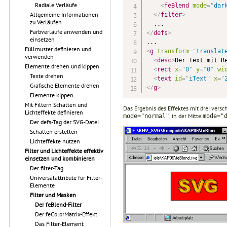
Radiale Verläufe
<
feBlend
mode
=
"
dar
Allgemeine Informationen
</
filter
>
zu Verläufen
Farbverläufe anwenden und
</
defs
>
einsetzen
Füllmuster definieren und
<
g
transform
=
"
translat
verwenden
<
desc
>
Der Text mit R
Elemente drehen und kippen
<
rect
x
=
"
0
"
y
=
"
0
"
wi
Texte drehen
<
text
id
=
"
iText
"
x
=
"
Grafische Elemente drehen
</
g
>
Elemente kippen
Mit Filtern Schatten und
Das Ergebnis des Effektes mit drei vers
Lichteffekte definieren
, in der Mitte
mode="normal"
mode="
Der defs-Tag der SVG-Datei
Schatten erstellen
Lichteffekte nutzen
Filter und Lichteffekte effektiv
einsetzen und kombinieren
Der filter-Tag
Universalattribute für Filter-
Elemente
Filter und Masken
Der feBlend-Filter
Der feColorMatrix-Effekt
Das Filter-Element