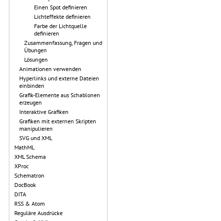
Einen Spot definieren
Lichteffekte definieren
Farbe der Lichtquelle
definieren
Zusammenfassung, Fragen und
Übungen
Lösungen
Animationen verwenden
Hyperlinks und externe Dateien
einbinden
Grafik-Elemente aus Schablonen
erzeugen
Interaktive Grafiken
Grafiken mit externen Skripten
manipulieren
SVG und XML
MathML
XML Schema
XProc
Schematron
DocBook
DITA
RSS & Atom
Reguläre Ausdrücke