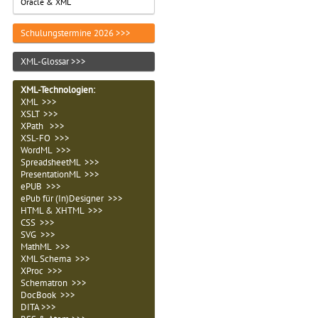
Oracle & XML
Schulungstermine 2026 >>>
XML-Glossar >>>
XML-Technologien
:
XML >>>
XSLT >>>
XPath >>>
XSL-FO >>>
WordML >>>
SpreadsheetML >>>
PresentationML >>>
ePUB >>>
ePub für (In)Designer >>>
HTML & XHTML >>>
CSS >>>
SVG >>>
MathML >>>
XML Schema >>>
XProc >>>
Schematron >>>
DocBook >>>
DITA >>>