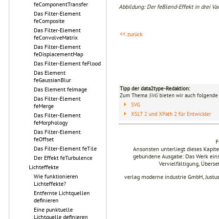
feComponentTransfer
Abbildung: Der feBlend-Effekt in drei Va
Das Filter-Element
feComposite
Das Filter-Element
<< zurück
feConvolveMatrix
Das Filter-Element
feDisplacementMap
Das Filter-Element feFlood
Das Element
feGaussianBlur
Tipp der data2type-Redaktion:
Das Element feImage
Zum Thema
SVG
bieten wir auch folgende 
Das Filter-Element
SVG
feMerge
XSLT 2 und XPath 2 für Entwickler
Das Filter-Element
feMorphology
Das Filter-Element
feOffset
F
Das Filter-Element feTile
Ansonsten unterliegt dieses Kapi
gebundene Ausgabe: Das Werk einsch
Der Effekt feTurbulence
Vervielfältigung, Übers
Lichteffekte
Wie funktionieren
verlag moderne industrie GmbH, Justu
Lichteffekte?
Entfernte Lichtquellen
definieren
Eine punktuelle
Lichtquelle definieren