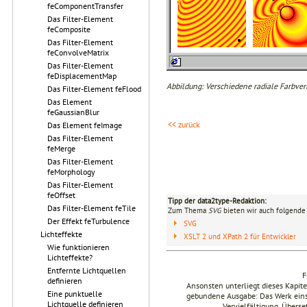
feComponentTransfer
Das Filter-Element
feComposite
Das Filter-Element
feConvolveMatrix
Das Filter-Element
feDisplacementMap
Abbildung: Verschiedene radiale Farbver
Das Filter-Element feFlood
Das Element
feGaussianBlur
<< zurück
Das Element feImage
Das Filter-Element
feMerge
Das Filter-Element
feMorphology
Das Filter-Element
feOffset
Tipp der data2type-Redaktion:
Das Filter-Element feTile
Zum Thema
SVG
bieten wir auch folgende 
Der Effekt feTurbulence
SVG
Lichteffekte
XSLT 2 und XPath 2 für Entwickler
Wie funktionieren
Lichteffekte?
Entfernte Lichtquellen
F
definieren
Ansonsten unterliegt dieses Kapi
Eine punktuelle
gebundene Ausgabe: Das Werk einsch
Lichtquelle definieren
Vervielfältigung, Übers