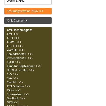
Oracle & XML
Schulungstermine 2026 >>>
XML-Glossar >>>
XML-Technologien
:
XML >>>
XSLT >>>
XPath >>>
XSL-FO >>>
WordML >>>
SpreadsheetML >>>
PresentationML >>>
ePUB >>>
ePub für (In)Designer >>>
HTML & XHTML >>>
CSS >>>
SVG >>>
MathML >>>
XML Schema >>>
XProc >>>
Schematron >>>
DocBook >>>
DITA >>>