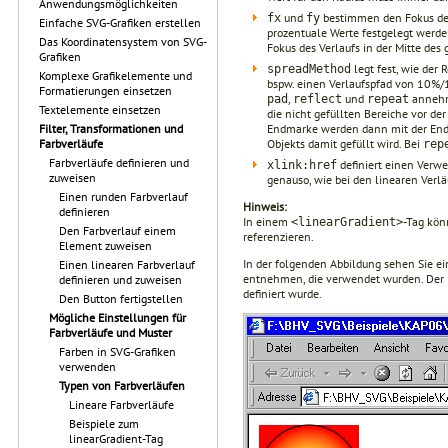
Anwendungsmöglichkeiten
und
bestimmen den Fokus des 
fx
fy
Einfache SVG-Grafiken erstellen
prozentuale Werte festgelegt werde
Das Koordinatensystem von SVG-
Fokus des Verlaufs in der Mitte des 
Grafiken
legt fest, wie der 
spreadMethod
Komplexe Grafikelemente und
bspw. einen Verlaufspfad von 10%/1
Formatierungen einsetzen
,
und
anneh
pad
reflect
repeat
Textelemente einsetzen
die nicht gefüllten Bereiche vor de
Endmarke werden dann mit der Endf
Filter, Transformationen und
Objekts damit gefüllt wird. Bei
Farbverläufe
rep
Farbverläufe definieren und
definiert einen Verwei
xlink:href
zuweisen
genauso, wie bei den linearen Verlä
Einen runden Farbverlauf
Hinweis:
definieren
In einem
-Tag kön
<linearGradient>
Den Farbverlauf einem
referenzieren.
Element zuweisen
In der folgenden Abbildung sehen Sie ei
Einen linearen Farbverlauf
entnehmen, die verwendet wurden. Der 
definieren und zuweisen
definiert wurde.
Den Button fertigstellen
Mögliche Einstellungen für
Farbverläufe und Muster
Farben in SVG-Grafiken
verwenden
Typen von Farbverläufen
Lineare Farbverläufe
Beispiele zum
linearGradient-Tag