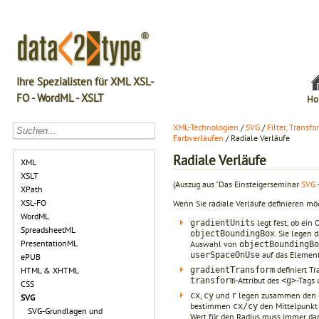
Ihre Spezialisten für XML XSL-
FO - WordML - XSLT
Ho
XML-Technologien
/
SVG
/
Filter, Transf
Farbverläufen
/ Radiale Verläufe
Radiale Verläufe
XML
XSLT
(Auszug aus "Das Einsteigerseminar
SVG
XPath
XSL-FO
Wenn Sie radiale Verläufe definieren m
WordML
legt fest, ob ein 
gradientUnits
SpreadsheetML
. Sie legen 
objectBoundingBox
PresentationML
Auswahl von
objectBoundingBo
auf das Elements
userSpaceOnUse
ePUB
definiert Tr
gradientTransform
HTML & XHTML
-Attribut des
-Tags 
transform
<g>
CSS
,
und
legen zusammen den grö
cx
cy
r
SVG
bestimmen
den Mittelpunkt
cx/cy
SVG-Grundlagen und
Wert für den Radius muss immer da