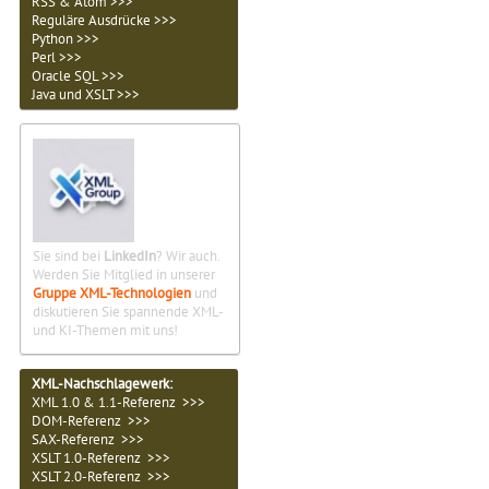
RSS & Atom >>>
Reguläre Ausdrücke >>>
Python >>>
Perl >>>
Oracle SQL >>>
Java und XSLT >>>
Sie sind bei
LinkedIn
? Wir auch.
Werden Sie Mitglied in unserer
Gruppe XML-Technologien
und
diskutieren Sie spannende XML-
und KI-Themen mit uns!
XML-Nachschlagewerk:
XML 1.0 & 1.1-Referenz >>>
DOM-Referenz >>>
SAX-Referenz >>>
XSLT 1.0-Referenz >>>
XSLT 2.0-Referenz >>>