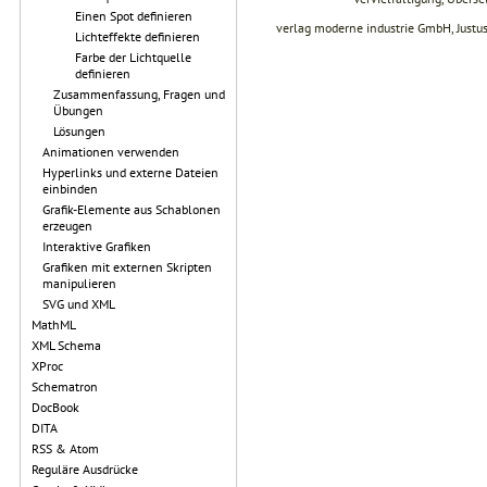
Einen Spot definieren
verlag moderne industrie GmbH, Justu
Lichteffekte definieren
Farbe der Lichtquelle
definieren
Zusammenfassung, Fragen und
Übungen
Lösungen
Animationen verwenden
Hyperlinks und externe Dateien
einbinden
Grafik-Elemente aus Schablonen
erzeugen
Interaktive Grafiken
Grafiken mit externen Skripten
manipulieren
SVG und XML
MathML
XML Schema
XProc
Schematron
DocBook
DITA
RSS & Atom
Reguläre Ausdrücke