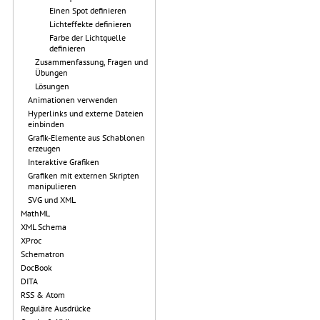
Einen Spot definieren
Lichteffekte definieren
Farbe der Lichtquelle
definieren
Zusammenfassung, Fragen und
Übungen
Lösungen
Animationen verwenden
Hyperlinks und externe Dateien
einbinden
Grafik-Elemente aus Schablonen
erzeugen
Interaktive Grafiken
Grafiken mit externen Skripten
manipulieren
SVG und XML
MathML
XML Schema
XProc
Schematron
DocBook
DITA
RSS & Atom
Reguläre Ausdrücke