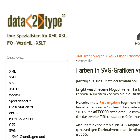
Ihre Spezialisten für XML XSL-
FO - WordML - XSLT
Ho
XML-Technologien
/
SVG
/
Filter, Transf
verwenden
Farben in SVG-Grafiken 
XML
XSLT
(Auszug aus "Das Einsteigerseminar SVG
XPath
XSL-FO
Es gibt verschiedene Möglichkeiten, Far
kennen. Außerdem können Sie die Farb
WordML
SpreadsheetML
Hexadezimale
Farbangaben
beginnen imm
PresentationML
bestehen aus sechs "Ziffern", die wiede
10-15. Mit
definieren Sie bspw
#FF0000
ePUB
dar, das zweite Ziffernpaar den Grünante
HTML & XHTML
CSS
Ähnlich funktionieren auch RGB-Angaben
ganzzahligen Dezimalwerten an. Je höher d
SVG
ist 255.
SVG-Grundlagen und