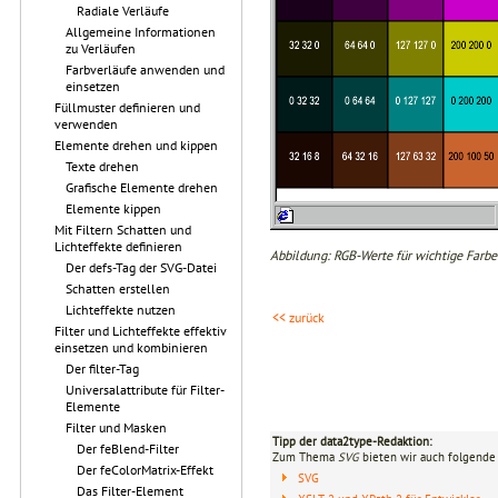
Radiale Verläufe
Allgemeine Informationen
zu Verläufen
Farbverläufe anwenden und
einsetzen
Füllmuster definieren und
verwenden
Elemente drehen und kippen
Texte drehen
Grafische Elemente drehen
Elemente kippen
Mit Filtern Schatten und
Lichteffekte definieren
Abbildung: RGB-Werte für wichtige Farbe
Der defs-Tag der SVG-Datei
Schatten erstellen
Lichteffekte nutzen
<< zurück
Filter und Lichteffekte effektiv
einsetzen und kombinieren
Der filter-Tag
Universalattribute für Filter-
Elemente
Filter und Masken
Tipp der data2type-Redaktion:
Der feBlend-Filter
Zum Thema
SVG
bieten wir auch folgende 
Der feColorMatrix-Effekt
SVG
Das Filter-Element