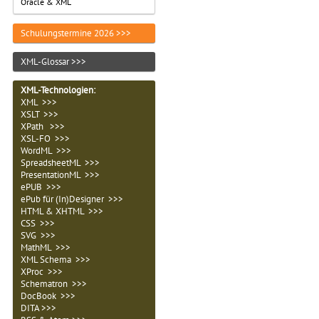
Oracle & XML
Schulungstermine 2026 >>>
XML-Glossar >>>
XML-Technologien
:
XML >>>
XSLT >>>
XPath >>>
XSL-FO >>>
WordML >>>
SpreadsheetML >>>
PresentationML >>>
ePUB >>>
ePub für (In)Designer >>>
HTML & XHTML >>>
CSS >>>
SVG >>>
MathML >>>
XML Schema >>>
XProc >>>
Schematron >>>
DocBook >>>
DITA >>>