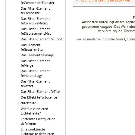
XSLT 2 und XPath 2 für Entwickler
feComponentTransfer
Das Filter-Element
feComposite
F
Das Filter-Element
Ansonsten unterliegt dieses Kapi
feConvolveMatrix
gebundene Ausgabe: Das Werk einsch
Das Filter-Element
Vervielfältigung, Übers
feDisplacementMap
verlag moderne industrie GmbH, Justu
Das Filter-Element feFlood
Das Element
feGaussianBlur
Das Element feImage
Das Filter-Element
feMerge
Das Filter-Element
feMorphology
Das Filter-Element
feOffset
Das Filter-Element feTile
Der Effekt feTurbulence
Lichteffekte
Wie funktionieren
Lichteffekte?
Entfernte Lichtquellen
definieren
Eine punktuelle
Lichtquelle definieren