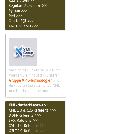
RSS & Atom >>>
Reguläre Ausdrücke >>>
Python >>>
Perl >>>
Oracle SQL >>>
Java und XSLT >>>
Sie sind bei
LinkedIn
? Wir auch.
Werden Sie Mitglied in unserer
Gruppe XML-Technologien
und
diskutieren Sie spannende XML-
und KI-Themen mit uns!
XML-Nachschlagewerk:
XML 1.0 & 1.1-Referenz >>>
DOM-Referenz >>>
SAX-Referenz >>>
XSLT 1.0-Referenz >>>
XSLT 2.0-Referenz >>>