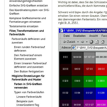
Anwendungsmöglichkeiten
Wichtig ist dabei, dass Sie das Schlüssel
Einfache SVG-Grafiken erstellen
anschließend Blau, die durch Kommata get
Das Koordinatensystem von SVG-
Schwarz wird bspw. durch die Angabe
rg
Grafiken
erhalten Sie einen reinen Grauton. Über
Komplexe Grafikelemente und
des überwiegenden Farbanteils. Ein rein
Formatierungen einsetzen
.
rgb(0,0,255)
Textelemente einsetzen
Filter, Transformationen und
Farbverläufe
Farbverläufe definieren und
zuweisen
Einen runden Farbverlauf
definieren
Den Farbverlauf einem
Element zuweisen
Einen linearen Farbverlauf
definieren und zuweisen
Den Button fertigstellen
Mögliche Einstellungen für
Farbverläufe und Muster
Farben in SVG-Grafiken
verwenden
Typen von Farbverläufen
Lineare Farbverläufe
Beispiele zum
linearGradient-Tag