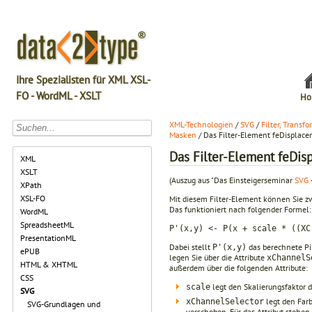
Ihre Spezialisten für XML XSL-
FO - WordML - XSLT
Ho
XML-Technologien
/
SVG
/
Filter, Transf
Masken
/ Das Filter-Element feDisplac
Das Filter-Element feDi
XML
XSLT
(Auszug aus "Das Einsteigerseminar
SVG
XPath
XSL-FO
Mit diesem Filter-Element können Sie zwe
Das funktioniert nach folgender Formel:
WordML
SpreadsheetML
P'(x,y) <- P(x + scale * ((XC
PresentationML
Dabei stellt
das berechnete Pix
P'(x,y)
ePUB
legen Sie über die Attribute
xChannelS
HTML & XHTML
außerdem über die folgenden Attribute:
CSS
legt den Skalierungsfaktor d
scale
SVG
legt den Far
xChannelSelector
SVG-Grundlagen und
verschoben. Für das Attribut stehen