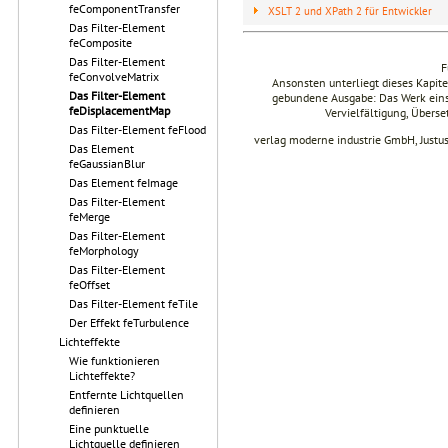
feComponentTransfer
XSLT 2 und XPath 2 für Entwickler
Das Filter-Element
feComposite
Das Filter-Element
F
feConvolveMatrix
Ansonsten unterliegt dieses Kapi
Das Filter-Element
gebundene Ausgabe: Das Werk einsch
feDisplacementMap
Vervielfältigung, Übers
Das Filter-Element feFlood
verlag moderne industrie GmbH, Justu
Das Element
feGaussianBlur
Das Element feImage
Das Filter-Element
feMerge
Das Filter-Element
feMorphology
Das Filter-Element
feOffset
Das Filter-Element feTile
Der Effekt feTurbulence
Lichteffekte
Wie funktionieren
Lichteffekte?
Entfernte Lichtquellen
definieren
Eine punktuelle
Lichtquelle definieren