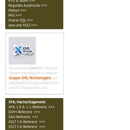
RSS & Atom >>>
Reguläre Ausdrücke >>>
Python >>>
Perl >>>
Oracle SQL >>>
Java und XSLT >>>
Sie sind bei
LinkedIn
? Wir auch.
Werden Sie Mitglied in unserer
Gruppe XML-Technologien
und
diskutieren Sie spannende XML-
und KI-Themen mit uns!
XML-Nachschlagewerk:
XML 1.0 & 1.1-Referenz >>>
DOM-Referenz >>>
SAX-Referenz >>>
XSLT 1.0-Referenz >>>
XSLT 2.0-Referenz >>>