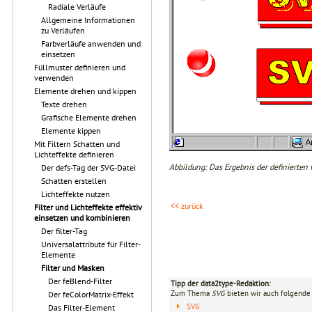
Radiale Verläufe
Allgemeine Informationen
zu Verläufen
Farbverläufe anwenden und
einsetzen
Füllmuster definieren und
verwenden
Elemente drehen und kippen
Texte drehen
Grafische Elemente drehen
Elemente kippen
Mit Filtern Schatten und
Lichteffekte definieren
Abbildung: Das Ergebnis der definierten
Der defs-Tag der SVG-Datei
Schatten erstellen
Lichteffekte nutzen
<< zurück
Filter und Lichteffekte effektiv
einsetzen und kombinieren
Der filter-Tag
Universalattribute für Filter-
Elemente
Filter und Masken
Der feBlend-Filter
Tipp der data2type-Redaktion:
Zum Thema
SVG
bieten wir auch folgende 
Der feColorMatrix-Effekt
SVG
Das Filter-Element