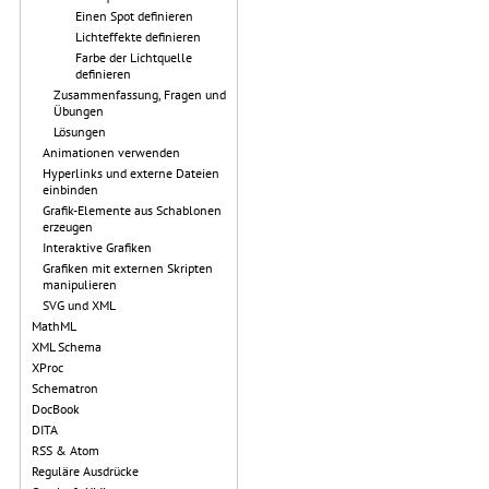
Einen Spot definieren
Lichteffekte definieren
Farbe der Lichtquelle
definieren
Zusammenfassung, Fragen und
Übungen
Lösungen
Animationen verwenden
Hyperlinks und externe Dateien
einbinden
Grafik-Elemente aus Schablonen
erzeugen
Interaktive Grafiken
Grafiken mit externen Skripten
manipulieren
SVG und XML
MathML
XML Schema
XProc
Schematron
DocBook
DITA
RSS & Atom
Reguläre Ausdrücke