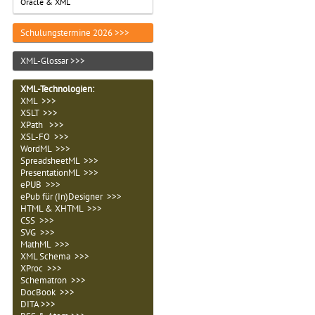
Oracle & XML
Schulungstermine 2026 >>>
XML-Glossar >>>
XML-Technologien
:
XML >>>
XSLT >>>
XPath >>>
XSL-FO >>>
WordML >>>
SpreadsheetML >>>
PresentationML >>>
ePUB >>>
ePub für (In)Designer >>>
HTML & XHTML >>>
CSS >>>
SVG >>>
MathML >>>
XML Schema >>>
XProc >>>
Schematron >>>
DocBook >>>
DITA >>>