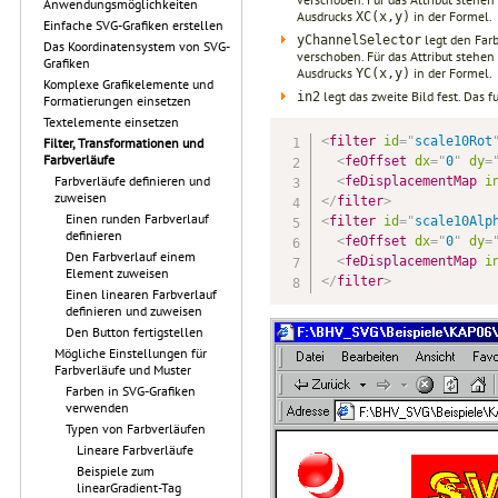
Anwendungsmöglichkeiten
Ausdrucks
in der Formel.
XC(x,y)
Einfache SVG-Grafiken erstellen
legt den Far
yChannelSelector
Das Koordinatensystem von SVG-
verschoben. Für das Attribut stehen
Grafiken
Ausdrucks
in der Formel.
YC(x,y)
Komplexe Grafikelemente und
legt das zweite Bild fest. Das 
in2
Formatierungen einsetzen
Textelemente einsetzen
<
filter
id
=
"
scale10Rot
Filter, Transformationen und
Farbverläufe
<
feOffset
dx
=
"
0
"
dy
=
Farbverläufe definieren und
<
feDisplacementMap
i
zuweisen
</
filter
>
Einen runden Farbverlauf
<
filter
id
=
"
scale10Alp
definieren
<
feOffset
dx
=
"
0
"
dy
=
Den Farbverlauf einem
<
feDisplacementMap
i
Element zuweisen
</
filter
>
Einen linearen Farbverlauf
definieren und zuweisen
Den Button fertigstellen
Mögliche Einstellungen für
Farbverläufe und Muster
Farben in SVG-Grafiken
verwenden
Typen von Farbverläufen
Lineare Farbverläufe
Beispiele zum
linearGradient-Tag