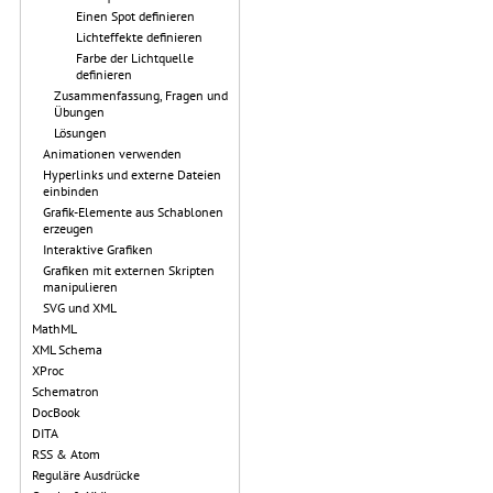
Einen Spot definieren
Lichteffekte definieren
Farbe der Lichtquelle
definieren
Zusammenfassung, Fragen und
Übungen
Lösungen
Animationen verwenden
Hyperlinks und externe Dateien
einbinden
Grafik-Elemente aus Schablonen
erzeugen
Interaktive Grafiken
Grafiken mit externen Skripten
manipulieren
SVG und XML
MathML
XML Schema
XProc
Schematron
DocBook
DITA
RSS & Atom
Reguläre Ausdrücke