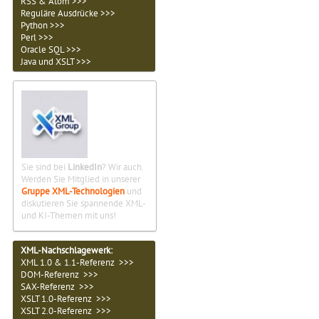
RSS & Atom >>>
Reguläre Ausdrücke >>>
Python >>>
Perl >>>
Oracle SQL >>>
Java und XSLT >>>
Sie sind bei
LinkedIn
? Wir auch.
Werden Sie Mitglied in unserer
Gruppe XML-Technologien
und
diskutieren Sie spannende XML-
und KI-Themen mit uns!
XML-Nachschlagewerk:
XML 1.0 & 1.1-Referenz >>>
DOM-Referenz >>>
SAX-Referenz >>>
XSLT 1.0-Referenz >>>
XSLT 2.0-Referenz >>>