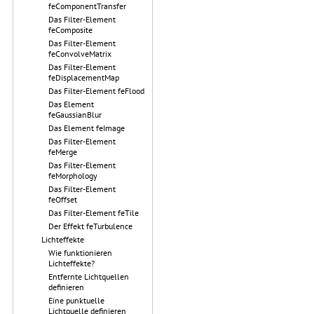
feComponentTransfer
Das Filter-Element
feComposite
Das Filter-Element
feConvolveMatrix
Das Filter-Element
feDisplacementMap
Das Filter-Element feFlood
Das Element
feGaussianBlur
Das Element feImage
Das Filter-Element
feMerge
Das Filter-Element
feMorphology
Das Filter-Element
feOffset
Das Filter-Element feTile
Der Effekt feTurbulence
Lichteffekte
Wie funktionieren
Lichteffekte?
Entfernte Lichtquellen
definieren
Eine punktuelle
Lichtquelle definieren