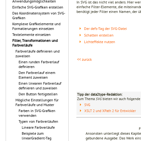
Anwendungsmöglichkeiten
In SVG ist das nicht viel anders. Hier w
einfache Filter-Elemente, die miteina
Einfache SVG-Grafiken erstellen
benötigt jeder Filter einen Namen, der 
Das Koordinatensystem von SVG-
Grafiken
Komplexe Grafikelemente und
Der defs-Tag der SVG-Datei
Formatierungen einsetzen
Textelemente einsetzen
Schatten erstellen
Filter, Transformationen und
Lichteffekte nutzen
Farbverläufe
Farbverläufe definieren und
zuweisen
<< zurück
Einen runden Farbverlauf
definieren
Den Farbverlauf einem
Element zuweisen
Einen linearen Farbverlauf
definieren und zuweisen
Den Button fertigstellen
Tipp der data2type-Redaktion:
Zum Thema
SVG
bieten wir auch folgende 
Mögliche Einstellungen für
Farbverläufe und Muster
SVG
Farben in SVG-Grafiken
XSLT 2 und XPath 2 für Entwickler
verwenden
Typen von Farbverläufen
Lineare Farbverläufe
F
Ansonsten unterliegt dieses Kapi
Beispiele zum
gebundene Ausgabe: Das Werk einsch
linearGradient-Tag