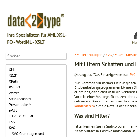
Ihre Spezialisten für XML XSL-
FO - WordML - XSLT
Ho
XML-Technologien
/
SVG
/
Filter, Transf
Mit Filtern Schatten und 
XML
(Auszug aus "Das Einsteigerseminar
SVG
XSLT
XPath
Nun kommen wir meiner Meinung nach zu
XSL-FO
Bildbearbeitungsprogrammen können Sie a
allerdings, ohne dass dazu die Vektore
WordML
Vorteile einer Vektorgrafik nutzen, ohne
SpreadsheetML
definieren. Dies soll an einigen Beispie
PresentationML
kombinieren
) auf die Details der einze
ePUB
Was sind Filter?
HTML & XHTML
CSS
Filter kennen Sie in Grafikprogrammen wa
SVG
Negativbilder in Positive umzuwandeln. 
SVG-Grundlagen und