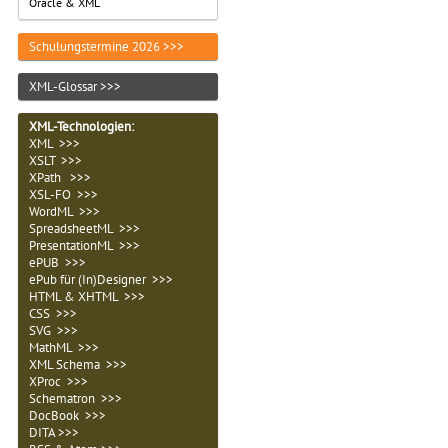
Oracle & XML
Schulungstermine 2026 >>>
XML-Glossar >>>
XML-Technologien
:
XML >>>
XSLT >>>
XPath >>>
XSL-FO >>>
WordML >>>
SpreadsheetML >>>
PresentationML >>>
ePUB >>>
ePub für (In)Designer >>>
HTML & XHTML >>>
CSS >>>
SVG >>>
MathML >>>
XML Schema >>>
XProc >>>
Schematron >>>
DocBook >>>
DITA >>>