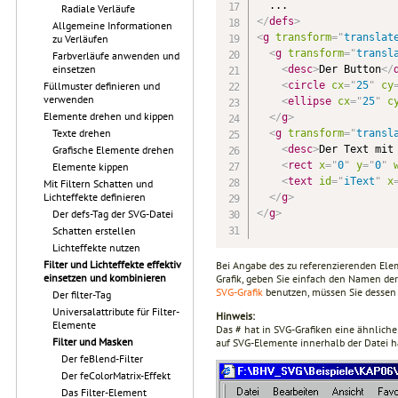
Radiale Verläufe
</
defs
>
Allgemeine Informationen
<
g
transform
=
"
translat
zu Verläufen
<
g
transform
=
"
transl
Farbverläufe anwenden und
einsetzen
<
desc
>
Der Button
</
<
circle
cx
=
"
25
"
cy
Füllmuster definieren und
verwenden
<
ellipse
cx
=
"
25
"
c
Elemente drehen und kippen
</
g
>
Texte drehen
<
g
transform
=
"
transl
<
desc
>
Der Text mit
Grafische Elemente drehen
<
rect
x
=
"
0
"
y
=
"
0
"
Elemente kippen
<
text
id
=
"
iText
"
x
Mit Filtern Schatten und
Lichteffekte definieren
</
g
>
</
g
>
Der defs-Tag der SVG-Datei
Schatten erstellen
Lichteffekte nutzen
Filter und Lichteffekte effektiv
Bei Angabe des zu referenzierenden El
einsetzen und kombinieren
Grafik, geben Sie einfach den Namen der
SVG-Grafik
benutzen, müssen Sie desse
Der filter-Tag
Universalattribute für Filter-
Hinweis:
Elemente
Das # hat in SVG-Grafiken eine ähnlich
Filter und Masken
auf SVG-Elemente innerhalb der Datei h
Der feBlend-Filter
Der feColorMatrix-Effekt
Das Filter-Element