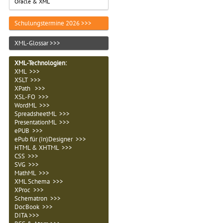
Oracle & XML
Schulungstermine 2026 >>>
XML-Glossar >>>
XML-Technologien
:
XML >>>
XSLT >>>
XPath >>>
XSL-FO >>>
WordML >>>
SpreadsheetML >>>
PresentationML >>>
ePUB >>>
ePub für (In)Designer >>>
HTML & XHTML >>>
CSS >>>
SVG >>>
MathML >>>
XML Schema >>>
XProc >>>
Schematron >>>
DocBook >>>
DITA >>>