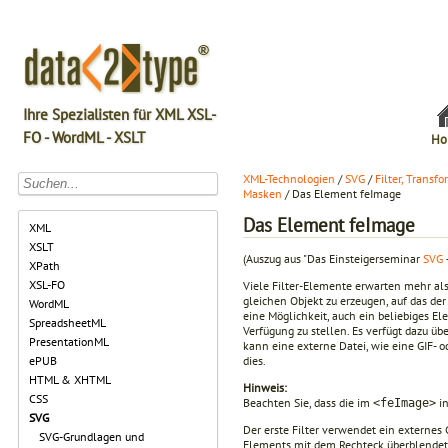
Ihre Spezialisten für XML XSL-
FO - WordML - XSLT
Ho
XML-Technologien
/
SVG
/
Filter, Transf
Masken
/ Das Element feImage
Das Element feImage
XML
XSLT
(Auszug aus "Das Einsteigerseminar
SVG
XPath
XSL-FO
Viele Filter-Elemente erwarten mehr als 
gleichen Objekt zu erzeugen, auf das der 
WordML
eine Möglichkeit, auch ein beliebiges E
SpreadsheetML
Verfügung zu stellen. Es verfügt dazu übe
PresentationML
kann eine externe Datei, wie eine GIF- o
dies.
ePUB
HTML & XHTML
Hinweis:
CSS
Beachten Sie, dass die im
in
<feImage>
SVG
Der erste Filter verwendet ein externes 
SVG-Grundlagen und
Elements mit dem Rechteck überblendet.