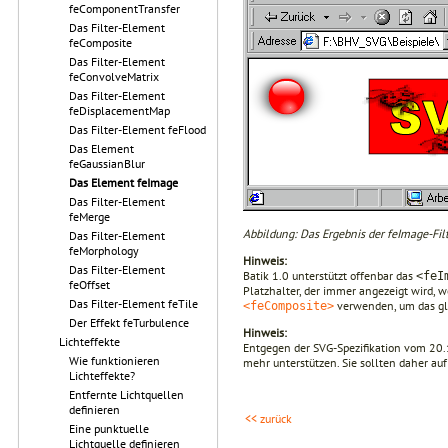
feComponentTransfer
Das Filter-Element
feComposite
Das Filter-Element
feConvolveMatrix
Das Filter-Element
feDisplacementMap
Das Filter-Element feFlood
Das Element
feGaussianBlur
Das Element feImage
Das Filter-Element
feMerge
Abbildung: Das Ergebnis der feImage-Filt
Das Filter-Element
feMorphology
Hinweis:
Das Filter-Element
Batik 1.0 unterstützt offenbar das
<feI
feOffset
Platzhalter, der immer angezeigt wird, 
Das Filter-Element feTile
verwenden, um das gle
<feComposite>
Der Effekt feTurbulence
Hinweis:
Lichteffekte
Entgegen der SVG-Spezifikation vom 20.1
Wie funktionieren
mehr unterstützen. Sie sollten daher au
Lichteffekte?
Entfernte Lichtquellen
definieren
<< zurück
Eine punktuelle
Lichtquelle definieren