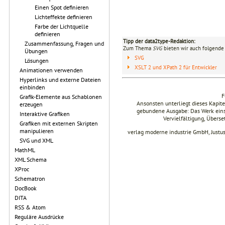
Einen Spot definieren
Lichteffekte definieren
Farbe der Lichtquelle
definieren
Tipp der data2type-Redaktion:
Zusammenfassung, Fragen und
Zum Thema
SVG
bieten wir auch folgende 
Übungen
SVG
Lösungen
XSLT 2 und XPath 2 für Entwickler
Animationen verwenden
Hyperlinks und externe Dateien
einbinden
F
Grafik-Elemente aus Schablonen
Ansonsten unterliegt dieses Kapi
erzeugen
gebundene Ausgabe: Das Werk einsch
Interaktive Grafiken
Vervielfältigung, Übers
Grafiken mit externen Skripten
manipulieren
verlag moderne industrie GmbH, Justu
SVG und XML
MathML
XML Schema
XProc
Schematron
DocBook
DITA
RSS & Atom
Reguläre Ausdrücke