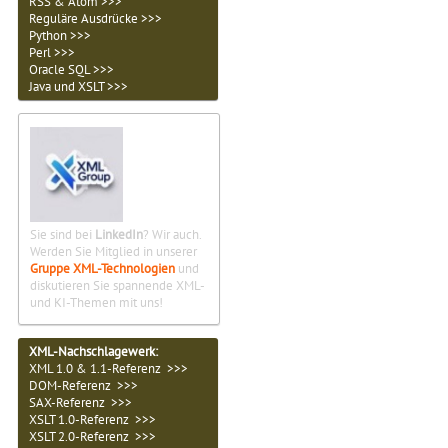
RSS & Atom >>>
Reguläre Ausdrücke >>>
Python >>>
Perl >>>
Oracle SQL >>>
Java und XSLT >>>
Sie sind bei
LinkedIn
? Wir auch.
Werden Sie Mitglied in unserer
Gruppe XML-Technologien
und
diskutieren Sie spannende XML-
und KI-Themen mit uns!
XML-Nachschlagewerk:
XML 1.0 & 1.1-Referenz >>>
DOM-Referenz >>>
SAX-Referenz >>>
XSLT 1.0-Referenz >>>
XSLT 2.0-Referenz >>>