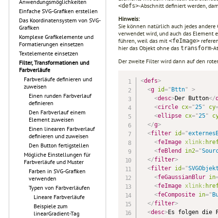
Anwendungsmöglichkeiten
-Abschnitt definiert werden, dam
<defs>
Einfache SVG-Grafiken erstellen
Hinweis:
Das Koordinatensystem von SVG-
Sie können natürlich auch jedes andere 
Grafiken
verwendet wird, und auch das Element 
Komplexe Grafikelemente und
führen, weil das mit
referen
<feImage>
Formatierungen einsetzen
hier das Objekt ohne das
-A
transform
Textelemente einsetzen
Der zweite Filter wird dann auf den rot
Filter, Transformationen und
Farbverläufe
Farbverläufe definieren und
<
defs
>
zuweisen
<
g
id
=
"
Bttn
"
>
Einen runden Farbverlauf
<
desc
>
Der Button
</
definieren
<
circle
cx
=
"
25
"
cy
Den Farbverlauf einem
<
ellipse
cx
=
"
25
"
c
Element zuweisen
</
g
>
Einen linearen Farbverlauf
<
filter
id
=
"
externes
definieren und zuweisen
<
feImage
xlink:
hre
Den Button fertigstellen
<
feBlend
in2
=
"
Sour
Mögliche Einstellungen für
</
filter
>
Farbverläufe und Muster
<
filter
id
=
"
SVGObjek
Farben in SVG-Grafiken
<
feGaussianBlur
in
verwenden
<
feImage
xlink:
hre
Typen von Farbverläufen
<
feComposite
in
=
"
B
Lineare Farbverläufe
</
filter
>
Beispiele zum
<
desc
>
Es folgen die 
linearGradient-Tag