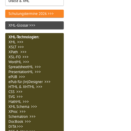
Oracle & XML
Schulungstermine 2026 >>>
XML-Glossar >>>
XML-Technologien
:
XML >>>
XSLT >>>
XPath >>>
XSL-FO >>>
WordML >>>
SpreadsheetML >>>
PresentationML >>>
ePUB >>>
ePub für (In)Designer >>>
HTML & XHTML >>>
CSS >>>
SVG >>>
MathML >>>
XML Schema >>>
XProc >>>
Schematron >>>
DocBook >>>
DITA >>>