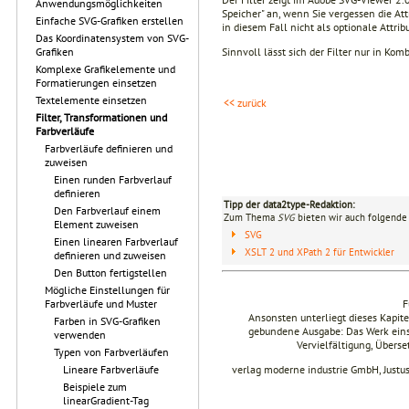
Anwendungsmöglichkeiten
Speicher" an, wenn Sie vergessen die At
Einfache SVG-Grafiken erstellen
in diesem Fall nicht als optionale Attrib
Das Koordinatensystem von SVG-
Sinnvoll lässt sich der Filter nur in Kom
Grafiken
Komplexe Grafikelemente und
Formatierungen einsetzen
Textelemente einsetzen
<< zurück
Filter, Transformationen und
Farbverläufe
Farbverläufe definieren und
zuweisen
Einen runden Farbverlauf
definieren
Tipp der data2type-Redaktion:
Den Farbverlauf einem
Zum Thema
SVG
bieten wir auch folgende 
Element zuweisen
SVG
Einen linearen Farbverlauf
XSLT 2 und XPath 2 für Entwickler
definieren und zuweisen
Den Button fertigstellen
Mögliche Einstellungen für
F
Farbverläufe und Muster
Ansonsten unterliegt dieses Kapi
Farben in SVG-Grafiken
gebundene Ausgabe: Das Werk einsch
verwenden
Vervielfältigung, Übers
Typen von Farbverläufen
verlag moderne industrie GmbH, Justu
Lineare Farbverläufe
Beispiele zum
linearGradient-Tag