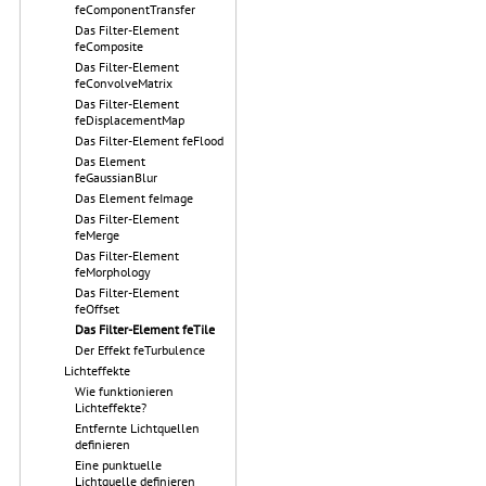
feComponentTransfer
Das Filter-Element
feComposite
Das Filter-Element
feConvolveMatrix
Das Filter-Element
feDisplacementMap
Das Filter-Element feFlood
Das Element
feGaussianBlur
Das Element feImage
Das Filter-Element
feMerge
Das Filter-Element
feMorphology
Das Filter-Element
feOffset
Das Filter-Element feTile
Der Effekt feTurbulence
Lichteffekte
Wie funktionieren
Lichteffekte?
Entfernte Lichtquellen
definieren
Eine punktuelle
Lichtquelle definieren