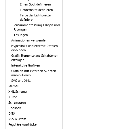
Einen Spot definieren
Lichteffekte definieren
Farbe der Lichtquelle
definieren
Zusammenfassung, Fragen und
Übungen
Lösungen
Animationen verwenden
Hyperlinks und externe Dateien
einbinden
Grafik-Elemente aus Schablonen
erzeugen
Interaktive Grafiken
Grafiken mit externen Skripten
manipulieren
SVG und XML
MathML
XML Schema
XProc
Schematron
DocBook
DITA
RSS & Atom
Reguläre Ausdrücke