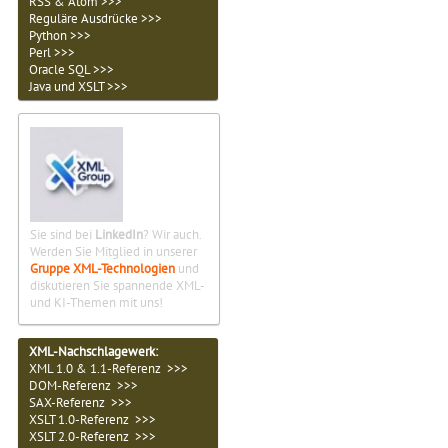
RSS & Atom >>>
Reguläre Ausdrücke >>>
Python >>>
Perl >>>
Oracle SQL >>>
Java und XSLT >>>
Sie sind bei
LinkedIn
? Wir auch.
Werden Sie Mitglied in unserer
Gruppe XML-Technologien
und
diskutieren Sie spannende XML-
und KI-Themen mit uns!
XML-Nachschlagewerk:
XML 1.0 & 1.1-Referenz >>>
DOM-Referenz >>>
SAX-Referenz >>>
XSLT 1.0-Referenz >>>
XSLT 2.0-Referenz >>>