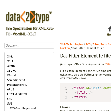
Ihre Spezialisten für XML XSL-
FO - WordML - XSLT
Ho
XML-Technologien
/
SVG
/
Filter, Transf
Masken
/ Das Filter-Element feTile
Das Filter-Element feTile
XML
XSLT
(Auszug aus "Das Einsteigerseminar
SVG
XPath
XSL-FO
Mit diesem Element können Sie eine defi
gekachelt, also als Füllmuster verwende
WordML
-Tags fest.
<filter>
SpreadsheetML
PresentationML
<
filter
id
=
"
Tile
"
widt
ePUB
<
feTile
/>
HTML & XHTML
</
filter
>
CSS
SVG
Hinweis:
SVG-Grundlagen und
Der Filter zeigt im Adobe SVG-Viewer 2