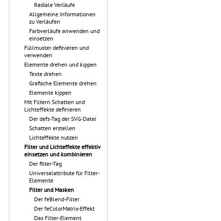
Radiale Verläufe
Allgemeine Informationen
zu Verläufen
Farbverläufe anwenden und
einsetzen
Füllmuster definieren und
verwenden
Elemente drehen und kippen
Texte drehen
Grafische Elemente drehen
Elemente kippen
Mit Filtern Schatten und
Lichteffekte definieren
Der defs-Tag der SVG-Datei
Schatten erstellen
Lichteffekte nutzen
Filter und Lichteffekte effektiv
einsetzen und kombinieren
Der filter-Tag
Universalattribute für Filter-
Elemente
Filter und Masken
Der feBlend-Filter
Der feColorMatrix-Effekt
Das Filter-Element