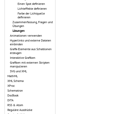
Einen Spot definieren
Lichteffekte definieren
Farbe der Lichtquelle
definieren
Zusammenfassung, Fragen und
Übungen
Lösungen
Animationen verwenden
Hyperlinks und externe Dateien
einbinden
Grafik-Elemente aus Schablonen
erzeugen
Interaktive Grafiken
Grafiken mit externen Skripten
manipulieren
SVG und XML
MathML
XML Schema
XProc
Schematron
DocBook
DITA
RSS & Atom
Reguläre Ausdrücke