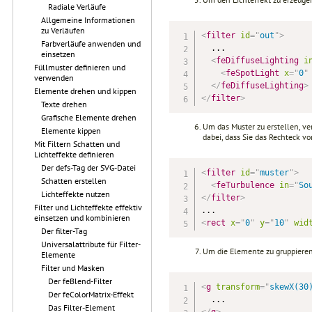
Radiale Verläufe
Allgemeine Informationen
zu Verläufen
<
filter
id
=
"
out
"
>
Farbverläufe anwenden und
  ...

einsetzen
<
feDiffuseLighting
i
Füllmuster definieren und
<
feSpotLight
x
=
"
0
"
verwenden
</
feDiffuseLighting
>
Elemente drehen und kippen
</
filter
>
Texte drehen
Grafische Elemente drehen
Um das Muster zu erstellen, v
Elemente kippen
dabei, dass Sie das Rechteck vo
Mit Filtern Schatten und
Lichteffekte definieren
Der defs-Tag der SVG-Datei
<
filter
id
=
"
muster
"
>
Schatten erstellen
<
feTurbulence
in
=
"
So
Lichteffekte nutzen
</
filter
>
Filter und Lichteffekte effektiv
einsetzen und kombinieren
<
rect
x
=
"
0
"
y
=
"
10
"
wid
Der filter-Tag
Universalattribute für Filter-
Um die Elemente zu gruppiere
Elemente
Filter und Masken
Der feBlend-Filter
<
g
transform
=
"
skewX(30
Der feColorMatrix-Effekt
Das Filter-Element
</
g
>