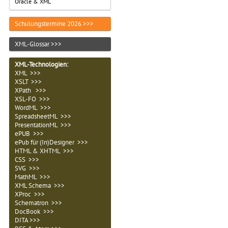
Oracle & XML
Schulungstermine 2026 >>>
XML-Glossar >>>
XML-Technologien
:
XML >>>
XSLT >>>
XPath >>>
XSL-FO >>>
WordML >>>
SpreadsheetML >>>
PresentationML >>>
ePUB >>>
ePub für (In)Designer >>>
HTML & XHTML >>>
CSS >>>
SVG >>>
MathML >>>
XML Schema >>>
XProc >>>
Schematron >>>
DocBook >>>
DITA >>>