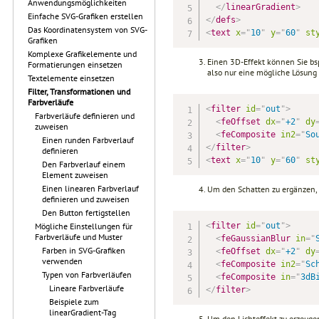
Anwendungsmöglichkeiten
</
linearGradient
>
Einfache SVG-Grafiken erstellen
</
defs
>
Das Koordinatensystem von SVG-
<
text
x
=
"
10
"
y
=
"
60
"
st
Grafiken
Komplexe Grafikelemente und
Einen 3D-Effekt können Sie bs
Formatierungen einsetzen
also nur eine mögliche Lösung 
Textelemente einsetzen
Filter, Transformationen und
Farbverläufe
<
filter
id
=
"
out
"
>
Farbverläufe definieren und
<
feOffset
dx
=
"
+2
"
dy
zuweisen
<
feComposite
in2
=
"
So
Einen runden Farbverlauf
</
filter
>
definieren
<
text
x
=
"
10
"
y
=
"
60
"
st
Den Farbverlauf einem
Element zuweisen
Einen linearen Farbverlauf
Um den Schatten zu ergänzen, m
definieren und zuweisen
Den Button fertigstellen
<
filter
id
=
"
out
"
>
Mögliche Einstellungen für
Farbverläufe und Muster
<
feGaussianBlur
in
=
"
Farben in SVG-Grafiken
<
feOffset
dx
=
"
+2
"
dy
verwenden
<
feComposite
in2
=
"
Sc
Typen von Farbverläufen
<
feComposite
in
=
"
3dB
Lineare Farbverläufe
</
filter
>
Beispiele zum
linearGradient-Tag
Um den Lichteffekt zu erzeugen