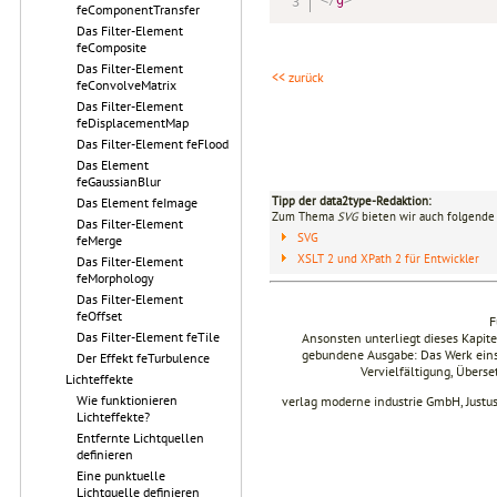
feComponentTransfer
Das Filter-Element
feComposite
Das Filter-Element
<< zurück
feConvolveMatrix
Das Filter-Element
feDisplacementMap
Das Filter-Element feFlood
Das Element
feGaussianBlur
Tipp der data2type-Redaktion:
Das Element feImage
Zum Thema
SVG
bieten wir auch folgende 
Das Filter-Element
SVG
feMerge
XSLT 2 und XPath 2 für Entwickler
Das Filter-Element
feMorphology
Das Filter-Element
feOffset
F
Das Filter-Element feTile
Ansonsten unterliegt dieses Kapi
gebundene Ausgabe: Das Werk einsch
Der Effekt feTurbulence
Vervielfältigung, Übers
Lichteffekte
Wie funktionieren
verlag moderne industrie GmbH, Justu
Lichteffekte?
Entfernte Lichtquellen
definieren
Eine punktuelle
Lichtquelle definieren