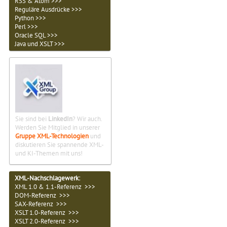
RSS & Atom >>>
Reguläre Ausdrücke >>>
Python >>>
Perl >>>
Oracle SQL >>>
Java und XSLT >>>
Sie sind bei
LinkedIn
? Wir auch.
Werden Sie Mitglied in unserer
Gruppe XML-Technologien
und
diskutieren Sie spannende XML-
und KI-Themen mit uns!
XML-Nachschlagewerk:
XML 1.0 & 1.1-Referenz >>>
DOM-Referenz >>>
SAX-Referenz >>>
XSLT 1.0-Referenz >>>
XSLT 2.0-Referenz >>>