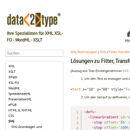
Ihre Spezialisten für XML XSL-
FO - WordML - XSLT
Ho
XML-Technologien
/
SVG
/
Filter, Transf
Lösungen zu Filter, Trans
XML
(Auszug aus "Das Einsteigerseminar
SVG
XSLT
XPath
Um den Text zu erzeugen und z
XSL-FO
WordML
<
text
 x="10" y="60" style="
fo
SpreadsheetML
Um den Verlauf zu definieren,
PresentationML
ePUB
HTML & XHTML
<
defs
>
CSS
<
linearGradient
id
=
"
SVG
<
stop
offset
=
"
5%
"
SVG-Grundlagen und
<
stop
offset
=
"
100%