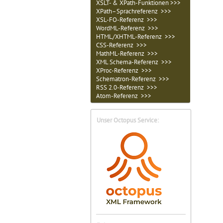
XSLT- & XPath-Funktionen >>>
XPath–Sprachreferenz >>>
XSL-FO-Referenz >>>
WordML-Referenz >>>
HTML/XHTML-Referenz >>>
CSS-Referenz >>>
MathML-Referenz >>>
XML Schema-Referenz >>>
XProc-Referenz >>>
Schematron-Referenz >>>
RSS 2.0-Referenz >>>
Atom-Referenz >>>
Unser Octopus Service: