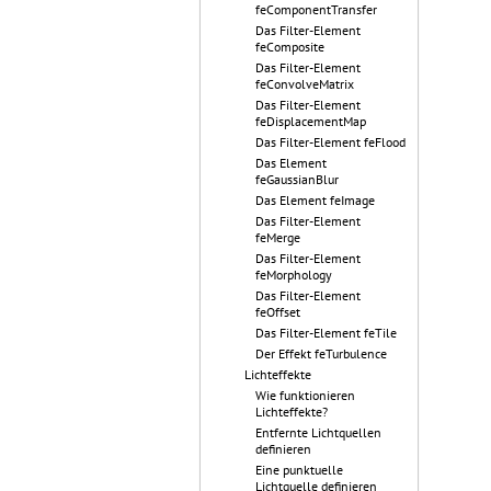
feComponentTransfer
Das Filter-Element
feComposite
Das Filter-Element
feConvolveMatrix
Das Filter-Element
feDisplacementMap
Das Filter-Element feFlood
Das Element
feGaussianBlur
Das Element feImage
Das Filter-Element
feMerge
Das Filter-Element
feMorphology
Das Filter-Element
feOffset
Das Filter-Element feTile
Der Effekt feTurbulence
Lichteffekte
Wie funktionieren
Lichteffekte?
Entfernte Lichtquellen
definieren
Eine punktuelle
Lichtquelle definieren