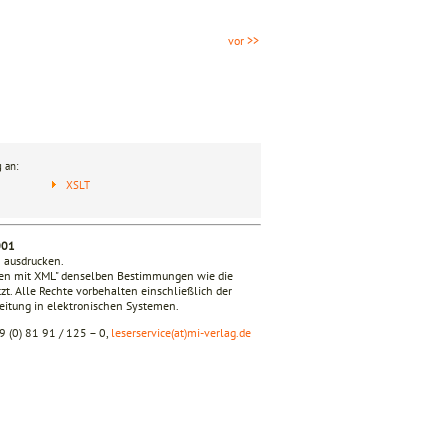
vor >>
 an:
XSLT
001
n ausdrucken.
iken mit XML" denselben Bestimmungen wie die
zt. Alle Rechte vorbehalten einschließlich der
beitung in elektronischen Systemen.
9 (0) 81 91 / 125 – 0,
leserservice(at)mi-verlag.de