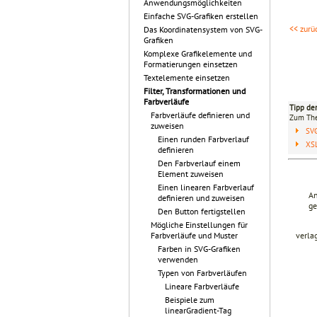
Anwendungsmöglichkeiten
Einfache SVG-Grafiken erstellen
<< zurü
Das Koordinatensystem von SVG-
Grafiken
Komplexe Grafikelemente und
Formatierungen einsetzen
Textelemente einsetzen
Filter, Transformationen und
Farbverläufe
Tipp de
Farbverläufe definieren und
Zum T
zuweisen
SV
Einen runden Farbverlauf
XSL
definieren
Den Farbverlauf einem
Element zuweisen
Einen linearen Farbverlauf
An
definieren und zuweisen
ge
Den Button fertigstellen
Mögliche Einstellungen für
verla
Farbverläufe und Muster
Farben in SVG-Grafiken
verwenden
Typen von Farbverläufen
Lineare Farbverläufe
Beispiele zum
linearGradient-Tag