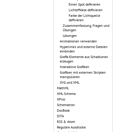
Einen Spot definieren
Lichteffekte definieren
Farbe der Lichtquelle
definieren
Zusammenfassung, Fragen und
Übungen
Lösungen
Animationen verwenden
Hyperlinks und externe Dateien
einbinden
Grafik-Elemente aus Schablonen
erzeugen
Interaktive Grafiken
Grafiken mit externen Skripten
manipulieren
SVG und XML
MathML
XML Schema
XProc
Schematron
DocBook
DITA
RSS & Atom
Reguläre Ausdrücke