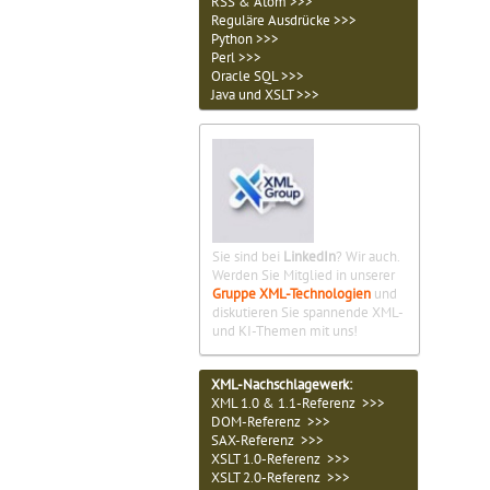
RSS & Atom >>>
Reguläre Ausdrücke >>>
Python >>>
Perl >>>
Oracle SQL >>>
Java und XSLT >>>
Sie sind bei
LinkedIn
? Wir auch.
Werden Sie Mitglied in unserer
Gruppe XML-Technologien
und
diskutieren Sie spannende XML-
und KI-Themen mit uns!
XML-Nachschlagewerk:
XML 1.0 & 1.1-Referenz >>>
DOM-Referenz >>>
SAX-Referenz >>>
XSLT 1.0-Referenz >>>
XSLT 2.0-Referenz >>>