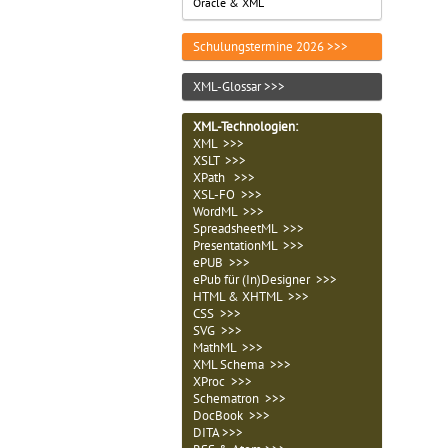
Oracle & XML
Schulungstermine 2026 >>>
XML-Glossar >>>
XML-Technologien
:
XML >>>
XSLT >>>
XPath >>>
XSL-FO >>>
WordML >>>
SpreadsheetML >>>
PresentationML >>>
ePUB >>>
ePub für (In)Designer >>>
HTML & XHTML >>>
CSS >>>
SVG >>>
MathML >>>
XML Schema >>>
XProc >>>
Schematron >>>
DocBook >>>
DITA >>>