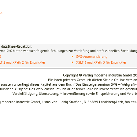
ck
r data2type-Redaktion:
hema
SVG
bieten wir auch folgende Schulungen zur Vertiefung und professionellen Fortbildung
G
SVG-Automatisierung
T 2 und XPath 2 für Entwickler
XSLT 3 und XPath 3 für Entwickler
Copyright © verlag moderne industrie GmbH 2
Für Ihren privaten Gebrauch dürfen Sie die Online-Versio
sonsten unterliegt dieses Kapitel aus dem Buch "Das Einsteigerseminar SVG — Webgraf
bundene Ausgabe: Das Werk einschließlich aller seiner Teile ist urheberrechtlich geschüt
Vervielfältigung, Übersetzung, Mikroverfilmung sowie Einspeicherung und Verar
g moderne industrie GmbH, Justus-von-Liebig-Straße 1, D-86899 Landsberg/Lech, fon ++4