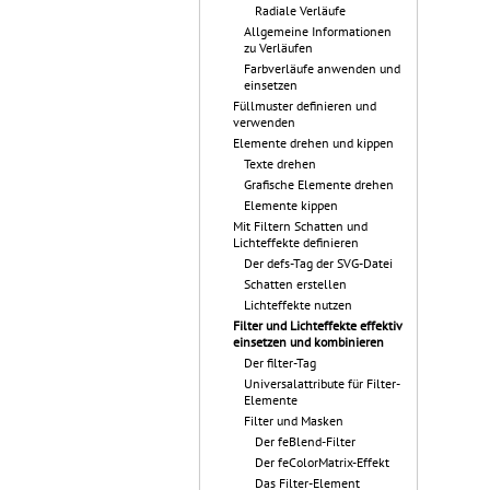
Radiale Verläufe
Allgemeine Informationen
zu Verläufen
Farbverläufe anwenden und
einsetzen
Füllmuster definieren und
verwenden
Elemente drehen und kippen
Texte drehen
Grafische Elemente drehen
Elemente kippen
Mit Filtern Schatten und
Lichteffekte definieren
Der defs-Tag der SVG-Datei
Schatten erstellen
Lichteffekte nutzen
Filter und Lichteffekte effektiv
einsetzen und kombinieren
Der filter-Tag
Universalattribute für Filter-
Elemente
Filter und Masken
Der feBlend-Filter
Der feColorMatrix-Effekt
Das Filter-Element