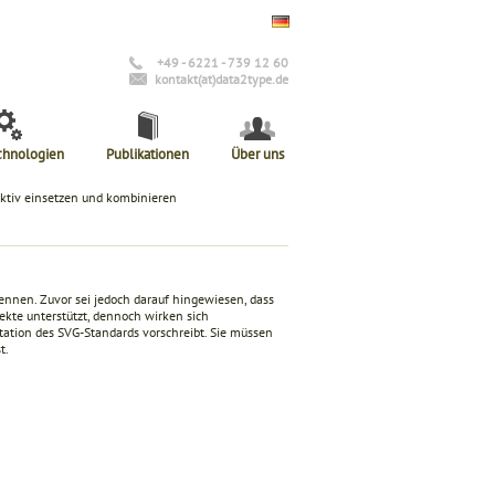
+49 - 6221 - 739 12 60
kontakt(at)data2type.de
chnologien
Publikationen
Über uns
fektiv einsetzen und kombinieren
kennen. Zuvor sei jedoch darauf hingewiesen, dass
ekte unterstützt, dennoch wirken sich
ation des SVG-Standards vorschreibt. Sie müssen
t.