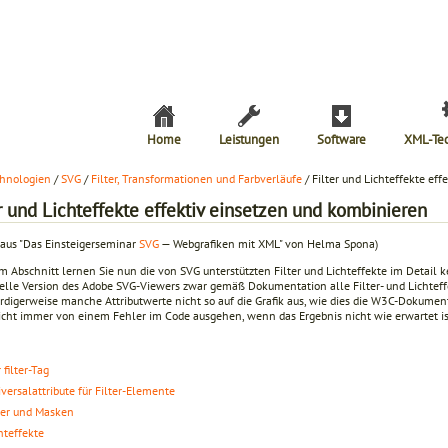
Home
Leistungen
Software
XML-Te
hnologien
/
SVG
/
Filter, Transformationen und Farbverläufe
/ Filter und Lichteffekte ef
r und Lichteffekte effektiv einsetzen und kombinieren
 aus "Das Einsteigerseminar
SVG
— Webgrafiken mit XML" von Helma Spona)
m Abschnitt lernen Sie nun die von SVG unterstützten Filter und Lichteffekte im Detail 
uelle Version des Adobe SVG-Viewers zwar gemäß Dokumentation alle Filter- und Lichteff
digerweise manche Attributwerte nicht so auf die Grafik aus, wie dies die W3C-Dokument
icht immer von einem Fehler im Code ausgehen, wenn das Ergebnis nicht wie erwartet is
 filter-Tag
versalattribute für Filter-Elemente
ter und Masken
hteffekte