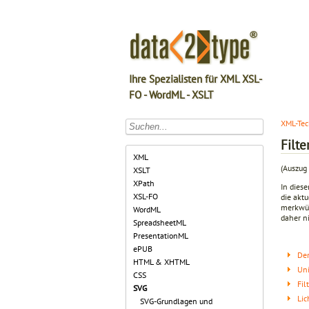
Ihre Spezialisten für XML XSL-
FO - WordML - XSLT
XML-Tec
Filte
XML
(Auszug
XSLT
XPath
In diese
XSL-FO
die akt
merkwür
WordML
daher n
SpreadsheetML
PresentationML
ePUB
Der
HTML & XHTML
Uni
CSS
Fil
SVG
Lic
SVG-Grundlagen und