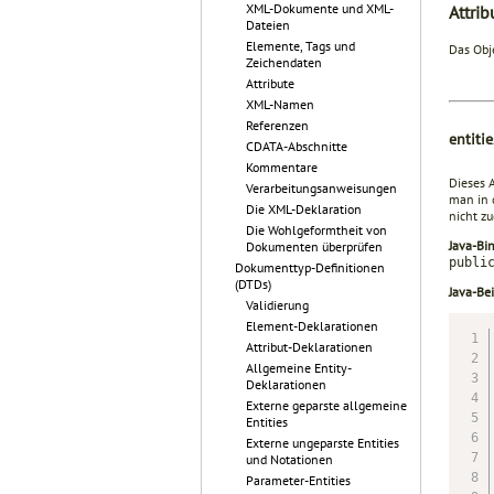
XML-Dokumente und XML-
Attrib
Dateien
Elemente, Tags und
Das Obj
Zeichendaten
Attribute
XML-Namen
Referenzen
entit
CDATA-Abschnitte
Kommentare
Dieses A
Verarbeitungsanweisungen
man in 
Die XML-Deklaration
nicht z
Die Wohlgeformtheit von
Java-Bi
Dokumenten überprüfen
publi
Dokumenttyp-Definitionen
(DTDs)
Java-Bei
Validierung
Element-Deklarationen
Attribut-Deklarationen
Allgemeine Entity-
Deklarationen
Externe geparste allgemeine
Entities
Externe ungeparste Entities
und Notationen
Parameter-Entities