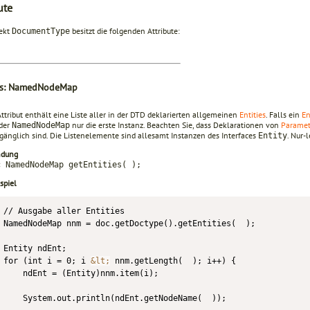
ute
ekt
besitzt die folgenden Attribute:
DocumentType
ies: NamedNodeMap
ttribut enthält eine Liste aller in der DTD deklarierten allgemeinen
Entities
. Falls ein
En
der
nur die erste Instanz. Beachten Sie, dass Deklarationen von
Paramet
NamedNodeMap
ugänglich sind. Die Listenelemente sind allesamt Instanzen des Interfaces
. Nur-l
Entity
ndung
c NamedNodeMap getEntities( );
spiel
// Ausgabe aller Entities

NamedNodeMap nnm = doc.getDoctype().getEntities(  );

Entity ndEnt;

for (int i = 0; i 
&lt;
 nnm.getLength(  ); i++) {

    ndEnt = (Entity)nnm.item(i);

    System.out.println(ndEnt.getNodeName(  ));
