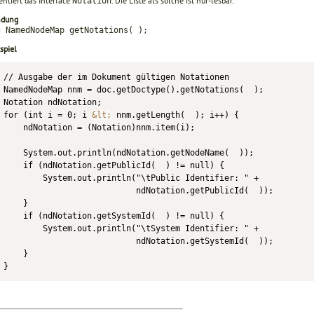
ntiert das Interface
. Die Liste als solche ist nur-lesbar.
Notation
ndung
c NamedNodeMap getNotations( );
spiel
// Ausgabe der im Dokument gültigen Notationen

NamedNodeMap nnm = doc.getDoctype().getNotations(  );

Notation ndNotation;

for (int i = 0; i 
&lt;
 nnm.getLength(  ); i++) {

    ndNotation = (Notation)nnm.item(i);

    System.out.println(ndNotation.getNodeName(  ));

    if (ndNotation.getPublicId(  ) != null) {

        System.out.println("\tPublic Identifier: " +

                           ndNotation.getPublicId(  ));

    }

    if (ndNotation.getSystemId(  ) != null) {

        System.out.println("\tSystem Identifier: " +

                           ndNotation.getSystemId(  ));

    }

}