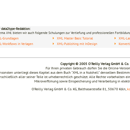
r data2type-Redaktion:
hema
XML
bieten wir auch folgende Schulungen zur Vertiefung und professionellen Fortbildun
L-Grundlagen
XML Master Basic Tutorial
XML-Last
-Workflows in Verlagen
XML-Publishing mit InDesign
Konvert
Copyright © 2005 O'Reilly Verlag GmbH & Co.
Für Ihren privaten Gebrauch dürfen Sie die Online-Versio
nsonsten unterliegt dieses Kapitel aus dem Buch "XML in a Nutshell" denselben Bestim
nschließlich aller seiner Teile ist urheberrechtlich geschützt. Alle Rechte vorbehalten ei
Mikroverfilmung sowie Einspeicherung und Verarbeitung in elek
O’Reilly Verlag GmbH & Co. KG, Balthasarstraße 81, 50670 Köln,
k