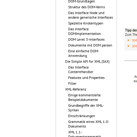
DOM-Grundlagen
Struktur des DOM-Kerns
Das Interface Node und
andere generische Interfaces
Spezielle Knotentypen
Das Interface
Tipp de
DOMImplementation
Zum T
DOM Level 3-Interfaces
XM
Dokumente mit DOM parsen
XML
Eine einfache DOM-
Anwendung
Die Simple API for XML (SAX)
Das Interface
ContentHandler
A
Features und Properties
ei
Filter
XML-Referenz
Einige kommentierte
Beispieldokumente
Grundbegriffe der XML-
Syntax
Einschränkungen
Grammatik eines XML 1.0-
Dokuments
XML 1.1-
Dokumentgrammatik