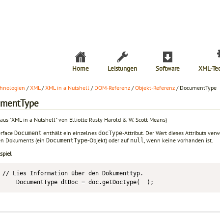
Home
Leistungen
Software
XML-Te
hnologien
/
XML
/
XML in a Nutshell
/
DOM-Referenz
/
Objekt-Referenz
/ DocumentType
mentType
aus "XML in a Nutshell" von Elliotte Rusty Harold & W. Scott Means)
erface
enthält ein einzelnes
-Attribut. Der Wert dieses Attributs ver
Document
docType
en Dokuments (ein
-Objekt) oder auf
, wenn keine vorhanden ist.
DocumentType
null
spiel
// Lies Information über den Dokumenttyp.

    DocumentType dtDoc = doc.getDoctype(  );