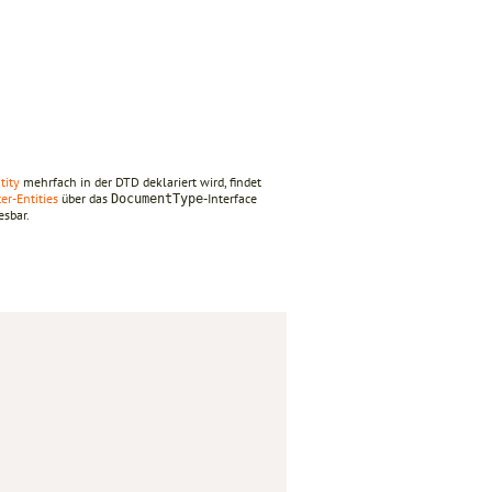
tity
mehrfach in der DTD deklariert wird, findet
er-Entities
über das
-Interface
DocumentType
esbar.