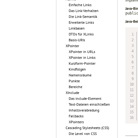
impleme
Einfache Links
Java-Bi
Das Link-Verhalten
publi
Die Link-Semantik
Java-Bei
Erweiterte Links
Linkbasen
DTDs für XLinks
Basis-URIs
XPointer
XPointer in URLs
XPointer in Links
Kurzform-Pointer
Kindfolgen
Namensräume
Punkte
Bereiche
XInclude
Das include-Element
Text-Dateien einschließen
Inhaltsverabredung
Fallbacks
XPointers
Cascading Stylesheets (CSS)
Die Level von CSS