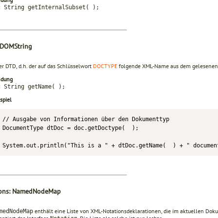
c String getInternalSubset( );
 DOMString
r DTD, d.h. der auf das Schlüsselwort
DOCTYPE
folgende XML-Name aus dem gelesenen 
ndung
c String getName( );
spiel
// Ausgabe von Informationen über den Dokumenttyp

DocumentType dtDoc = doc.getDoctype(  );

System.out.println("This is a " + dtDoc.getName(  ) + " documen
ions: NamedNodeMap
enthält eine Liste von XML-Notationsdeklarationen, die im aktuellen Dokum
medNodeMap