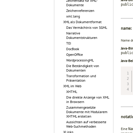
Zeichensatz für XML-
publi
Dokumente
Zeichenreferenzen
xml:lang
XML als Dokumentformat
Das Vermächtnis von SGML
name:
Narrative
Dokumentstrukturen
Name de
TEI
Java-Bi
DocBook
publi
OpenOffice
WordprocessingML
Java-Bei
Die Beständigkeit von
Dokumenten
Transformation und
Präsentation
XML im Web
XHTML
Die direkte Anzeige von XML
in Browsern
Zusammengesetzte
Dokumente mit Modularem
XHTML erstellen
notat
Aussichten auf verbesserte
Web-Suchmethoden
Eine
Na
XLinks