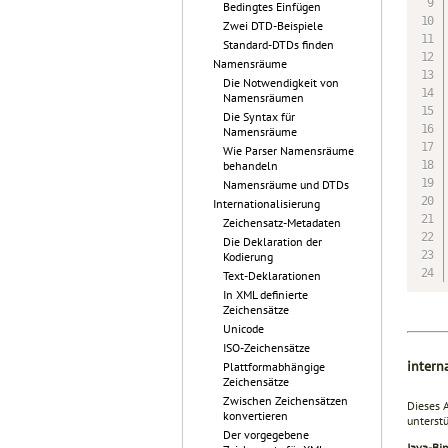
Bedingtes Einfügen
Zwei DTD-Beispiele
Standard-DTDs finden
Namensräume
Die Notwendigkeit von
Namensräumen
Die Syntax für
Namensräume
Wie Parser Namensräume
behandeln
Namensräume und DTDs
Internationalisierung
Zeichensatz-Metadaten
Die Deklaration der
Kodierung
Text-Deklarationen
In XML definierte
Zeichensätze
Unicode
ISO-Zeichensätze
intern
Plattformabhängige
Zeichensätze
Zwischen Zeichensätzen
Dieses 
konvertieren
unterstü
Der vorgegebene
Java-Bi