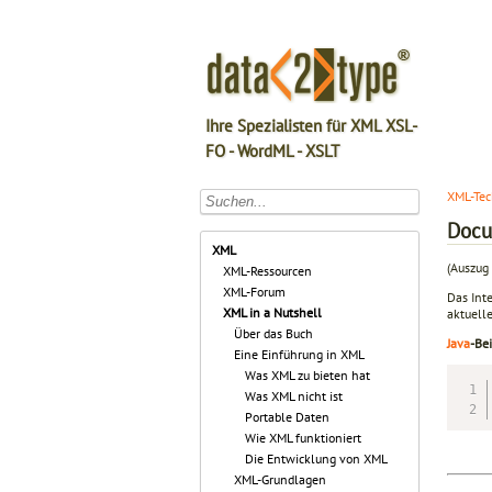
Ihre Spezialisten für XML XSL-
FO - WordML - XSLT
XML-Tec
Docu
XML
(Auszug 
XML-Ressourcen
XML-Forum
Das Int
XML in a Nutshell
aktuell
Über das Buch
Java
-Bei
Eine Einführung in XML
Was XML zu bieten hat
Was XML nicht ist
Portable Daten
Wie XML funktioniert
Die Entwicklung von XML
XML-Grundlagen