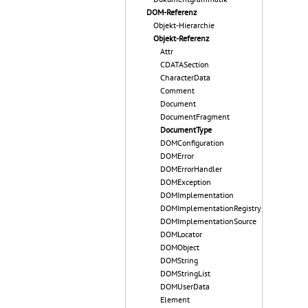
DOM-Referenz
Objekt-Hierarchie
Objekt-Referenz
Attr
CDATASection
CharacterData
Comment
Document
DocumentFragment
DocumentType
DOMConfiguration
DOMError
DOMErrorHandler
DOMException
DOMImplementation
DOMImplementationRegistry
DOMImplementationSource
DOMLocator
DOMObject
DOMString
DOMStringList
DOMUserData
Element