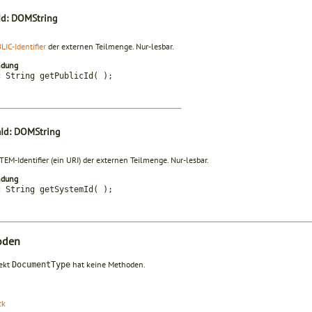
Id: DOMString
LIC-Identifier
der externen Teilmenge. Nur-lesbar.
ndung
c String getPublicId( );
Id: DOMString
EM-Identifier (ein URI) der externen Teilmenge. Nur-lesbar.
ndung
c String getSystemId( );
oden
ekt
hat keine Methoden.
DocumentType
ck