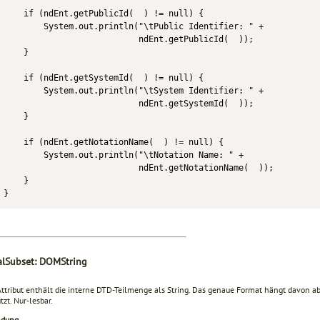
    if (ndEnt.getPublicId(  ) != null) {

        System.out.println("\tPublic Identifier: " +

                           ndEnt.getPublicId(  ));

    }

    if (ndEnt.getSystemId(  ) != null) {

        System.out.println("\tSystem Identifier: " +

                           ndEnt.getSystemId(  ));

    }

    if (ndEnt.getNotationName(  ) != null) {

        System.out.println("\tNotation Name: " +

                           ndEnt.getNotationName(  ));

    }

}
alSubset: DOMString
Attribut enthält die interne DTD-Teilmenge als String. Das genaue Format hängt davon ab
tzt. Nur-lesbar.
ndung