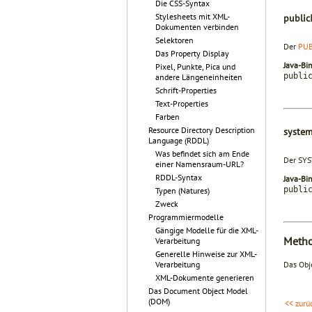
Die CSS-Syntax
Stylesheets mit XML-
public
Dokumenten verbinden
Selektoren
Der
PUB
Das Property Display
Java-Bi
Pixel, Punkte, Pica und
publi
andere Längeneinheiten
Schrift-Properties
Text-Properties
Farben
Resource Directory Description
system
Language (RDDL)
Was befindet sich am Ende
Der SYST
einer Namensraum-URL?
RDDL-Syntax
Java-Bi
publi
Typen (Natures)
Zweck
Programmiermodelle
Gängige Modelle für die XML-
Meth
Verarbeitung
Generelle Hinweise zur XML-
Das Obj
Verarbeitung
XML-Dokumente generieren
Das Document Object Model
(DOM)
<< zurü