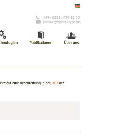
+49 - 6221 - 739 12 60
kontakt(at)data2type.de
chnologien
Publikationen
Über uns
weist auf eine Beschreibung in der
DTD
des