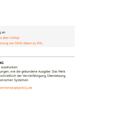
g an:
, aber richtig!
ierung von SGML-Daten zu XML
 KG
n ausdrucken.
mungen, wie die gebundene Ausgabe: Das Werk
nschließlich der Vervielfältigung, Übersetzung,
tronischen Systemen.
ommentar(at)oreilly.de