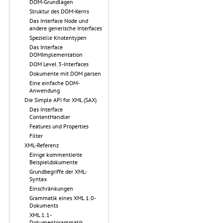
DOM-Grundlagen
Struktur des DOM-Kerns
Das Interface Node und
andere generische Interfaces
Spezielle Knotentypen
Das Interface
DOMImplementation
DOM Level 3-Interfaces
Dokumente mit DOM parsen
Eine einfache DOM-
Anwendung
Die Simple API for XML (SAX)
Das Interface
ContentHandler
Features und Properties
Filter
XML-Referenz
Einige kommentierte
Beispieldokumente
Grundbegriffe der XML-
Syntax
Einschränkungen
Grammatik eines XML 1.0-
Dokuments
XML 1.1-
Dokumentgrammatik