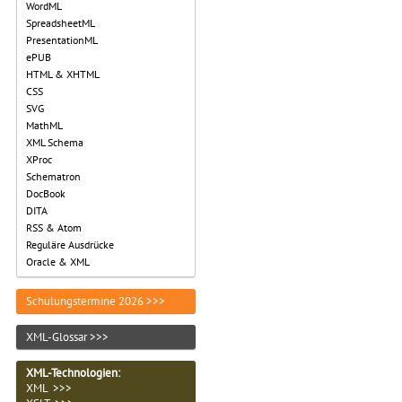
WordML
SpreadsheetML
PresentationML
ePUB
HTML & XHTML
CSS
SVG
MathML
XML Schema
XProc
Schematron
DocBook
DITA
RSS & Atom
Reguläre Ausdrücke
Oracle & XML
Schulungstermine 2026 >>>
XML-Glossar >>>
XML-Technologien
:
XML >>>