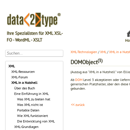
Ihre Spezialisten für XML XSL-
FO - WordML - XSLT
Ho
XML-Technologien
/
XML
/
XML in a Nuts
(3)
DOMObject
XML
XML-Ressourcen
(Auszug aus "XML in a Nutshell" von Elli
XML-Forum
Ab
DOM
Level 3 akzeptieren oder liefer
XML in a Nutshell
generischen Platzhalter, über den diese
Über das Buch
gebunden.
Eine Einführung in XML
Was XML zu bieten hat
Was XML nicht ist
<< zurück
Portable Daten
Wie XML funktioniert
Die Entwicklung von XML
XML-Grundlagen