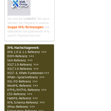
Sie sind bei
LinkedIn
? Wir auch.
Werden Sie Mitglied in unserer
Gruppe XML-Technologien
und
diskutieren Sie spannende XML-
und KI-Themen mit uns!
XML-Nachschlagewerk:
XML 1.0 & 1.1-Referenz >>>
DOM-Referenz >>>
SAX-Referenz >>>
XSLT 1.0-Referenz >>>
XSLT 2.0-Referenz >>>
XSLT- & XPath-Funktionen >>>
XPath–Sprachreferenz >>>
XSL-FO-Referenz >>>
WordML-Referenz >>>
HTML/XHTML-Referenz >>>
CSS-Referenz >>>
MathML-Referenz >>>
XML Schema-Referenz >>>
XProc-Referenz >>>
Schematron-Referenz >>>