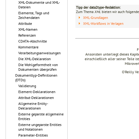
XML-Dokumente und XML-
Dateien
Tipp der data2type-Redaktion:
Zum Thema
XML
bieten wir auch folgende
Elemente, Tags und
Zeichendaten
XML-Grundlagen
Attribute
XML-Workflows in Verlagen
XML-Namen
Referenzen
CDATA-Abschnitte
Kommentare
F
Verarbeitungsanweisungen
Ansonsten unterliegt dieses Kapi
Die XML-Deklaration
einschließlich aller seiner Teile i
Mikrover
Die Wohlgeformtheit von
Dokumenten überprüfen
O’Reilly V
Dokumenttyp-Definitionen
(DTDs)
Validierung
Element-Deklarationen
Attribut-Deklarationen
Allgemeine Entity-
Deklarationen
Externe geparste allgemeine
Entities
Externe ungeparste Entities
und Notationen
Parameter-Entities