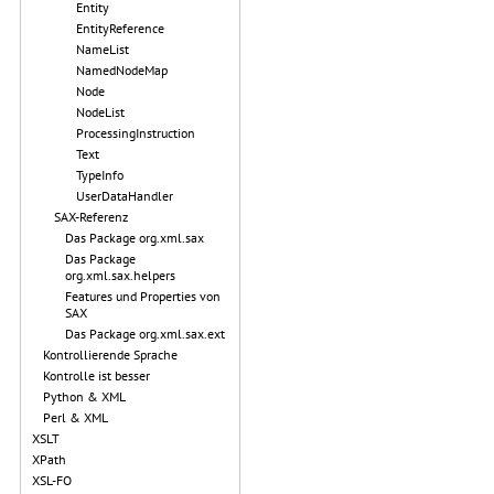
Entity
EntityReference
NameList
NamedNodeMap
Node
NodeList
ProcessingInstruction
Text
TypeInfo
UserDataHandler
SAX-Referenz
Das Package org.xml.sax
Das Package
org.xml.sax.helpers
Features und Properties von
SAX
Das Package org.xml.sax.ext
Kontrollierende Sprache
Kontrolle ist besser
Python & XML
Perl & XML
XSLT
XPath
XSL-FO