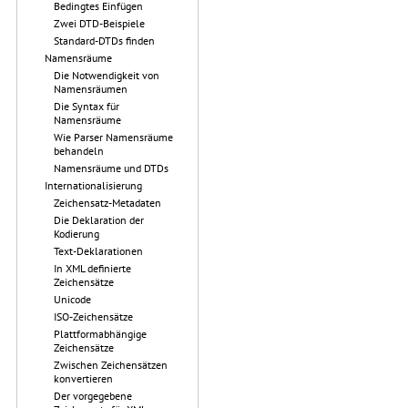
Bedingtes Einfügen
Zwei DTD-Beispiele
Standard-DTDs finden
Namensräume
Die Notwendigkeit von
Namensräumen
Die Syntax für
Namensräume
Wie Parser Namensräume
behandeln
Namensräume und DTDs
Internationalisierung
Zeichensatz-Metadaten
Die Deklaration der
Kodierung
Text-Deklarationen
In XML definierte
Zeichensätze
Unicode
ISO-Zeichensätze
Plattformabhängige
Zeichensätze
Zwischen Zeichensätzen
konvertieren
Der vorgegebene