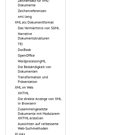
Zeichensatz für XML-
Dokumente
Zeichenreferenzen
xml:lang
XML als Dokumentformat
Das Vermächtnis von SGML
Narrative
Dokumentstrukturen
TEI
DocBook
OpenOffice
WordprocessingML
Die Beständigkeit von
Dokumenten
Transformation und
Präsentation
XML im Web
XHTML
Die direkte Anzeige von XML
in Browsern
Zusammengesetzte
Dokumente mit Modularem
XHTML erstellen
Aussichten auf verbesserte
Web-Suchmethoden
XLinks