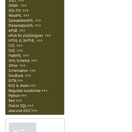
XSLT >>>
XPath >>>
XSL-FO >>>
WordML >>>
SpreadsheetML >>>
PresentationML >>>
ePUB >>>
ePub für (In)Designer >>>
HTML & XHTML >>>
CSS >>>
SVG >>>
MathML >>>
XML Schema >>>
XProc >>>
Schematron >>>
DocBook >>>
DITA >>>
RSS & Atom >>>
Reguläre Ausdrücke >>>
Python >>>
Perl >>>
Oracle SQL >>>
Java und XSLT >>>