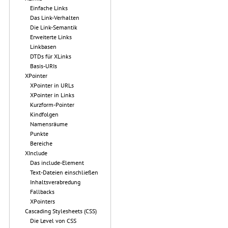
Einfache Links
Das Link-Verhalten
Die Link-Semantik
Erweiterte Links
Linkbasen
DTDs für XLinks
Basis-URIs
XPointer
XPointer in URLs
XPointer in Links
Kurzform-Pointer
Kindfolgen
Namensräume
Punkte
Bereiche
XInclude
Das include-Element
Text-Dateien einschließen
Inhaltsverabredung
Fallbacks
XPointers
Cascading Stylesheets (CSS)
Die Level von CSS