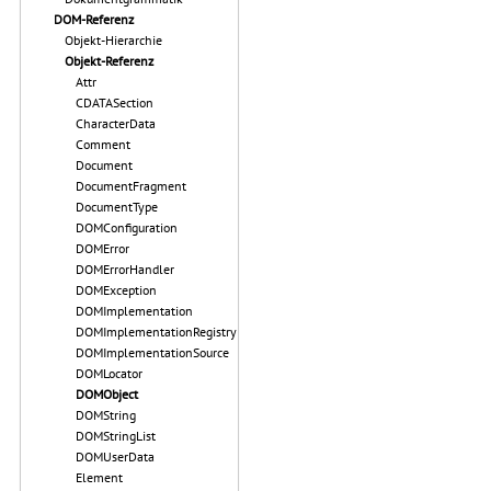
DOM-Referenz
Objekt-Hierarchie
Objekt-Referenz
Attr
CDATASection
CharacterData
Comment
Document
DocumentFragment
DocumentType
DOMConfiguration
DOMError
DOMErrorHandler
DOMException
DOMImplementation
DOMImplementationRegistry
DOMImplementationSource
DOMLocator
DOMObject
DOMString
DOMStringList
DOMUserData
Element