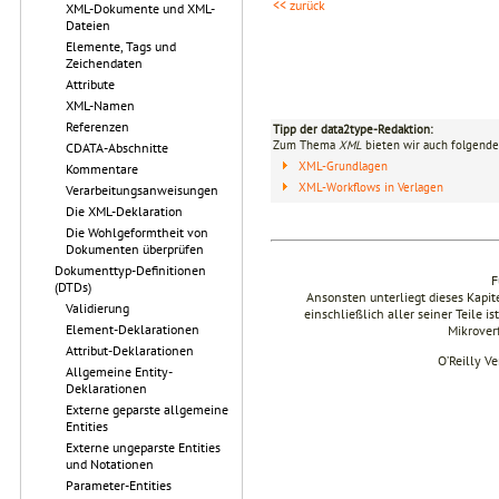
<< zurück
XML-Dokumente und XML-
Dateien
Elemente, Tags und
Zeichendaten
Attribute
XML-Namen
Referenzen
Tipp der data2type-Redaktion:
Zum Thema
XML
bieten wir auch folgende
CDATA-Abschnitte
XML-Grundlagen
Kommentare
XML-Workflows in Verlagen
Verarbeitungsanweisungen
Die XML-Deklaration
Die Wohlgeformtheit von
Dokumenten überprüfen
Dokumenttyp-Definitionen
F
(DTDs)
Ansonsten unterliegt dieses Kapi
Validierung
einschließlich aller seiner Teile i
Element-Deklarationen
Mikrover
Attribut-Deklarationen
O’Reilly V
Allgemeine Entity-
Deklarationen
Externe geparste allgemeine
Entities
Externe ungeparste Entities
und Notationen
Parameter-Entities