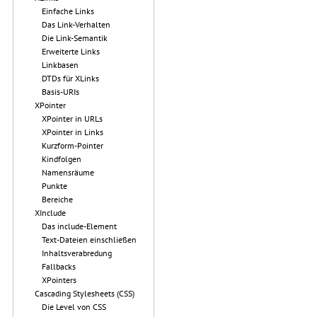
Einfache Links
Das Link-Verhalten
Die Link-Semantik
Erweiterte Links
Linkbasen
DTDs für XLinks
Basis-URIs
XPointer
XPointer in URLs
XPointer in Links
Kurzform-Pointer
Kindfolgen
Namensräume
Punkte
Bereiche
XInclude
Das include-Element
Text-Dateien einschließen
Inhaltsverabredung
Fallbacks
XPointers
Cascading Stylesheets (CSS)
Die Level von CSS