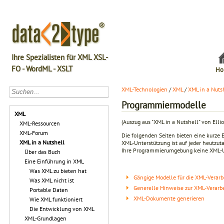
Ihre Spezialisten für XML XSL-
FO - WordML - XSLT
Ho
XML-Technologien
/
XML
/
XML in a Nuts
Programmiermodelle
XML
(Auszug aus "XML in a Nutshell" von Elli
XML-Ressourcen
XML-Forum
Die folgenden Seiten bieten eine kurze
XML in a Nutshell
XML-Unterstützung ist auf jeder heutzu
Ihre Programmierumgebung keine XML-Unte
Über das Buch
Eine Einführung in XML
Was XML zu bieten hat
Gängige Modelle für die XML-Verarb
Was XML nicht ist
Generelle Hinweise zur XML-Verarb
Portable Daten
XML-Dokumente generieren
Wie XML funktioniert
Die Entwicklung von XML
XML-Grundlagen