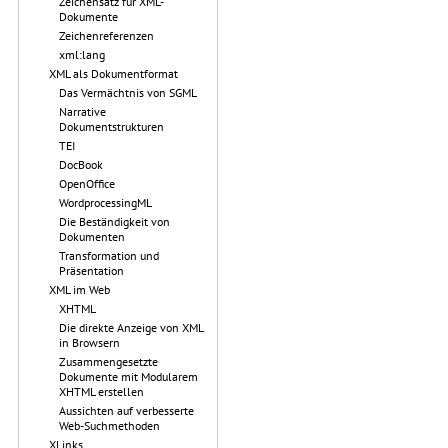
Zeichensatz für XML-
Dokumente
Zeichenreferenzen
xml:lang
XML als Dokumentformat
Das Vermächtnis von SGML
Narrative
Dokumentstrukturen
TEI
DocBook
OpenOffice
WordprocessingML
Die Beständigkeit von
Dokumenten
Transformation und
Präsentation
XML im Web
XHTML
Die direkte Anzeige von XML
in Browsern
Zusammengesetzte
Dokumente mit Modularem
XHTML erstellen
Aussichten auf verbesserte
Web-Suchmethoden
XLinks