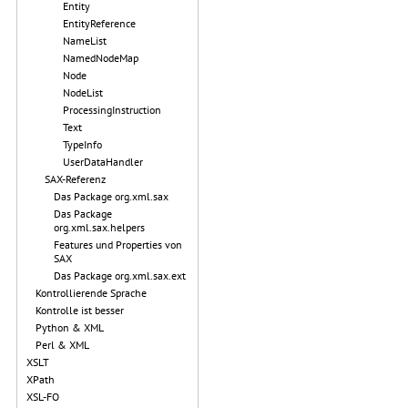
Entity
EntityReference
NameList
NamedNodeMap
Node
NodeList
ProcessingInstruction
Text
TypeInfo
UserDataHandler
SAX-Referenz
Das Package org.xml.sax
Das Package
org.xml.sax.helpers
Features und Properties von
SAX
Das Package org.xml.sax.ext
Kontrollierende Sprache
Kontrolle ist besser
Python & XML
Perl & XML
XSLT
XPath
XSL-FO