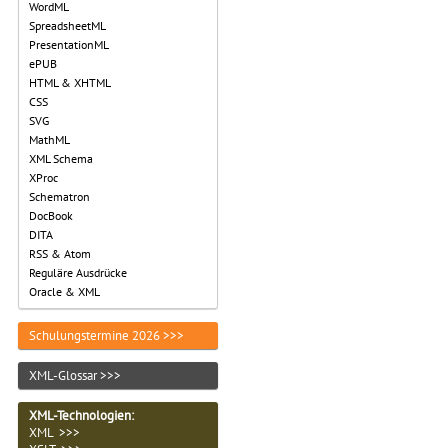
WordML
SpreadsheetML
PresentationML
ePUB
HTML & XHTML
CSS
SVG
MathML
XML Schema
XProc
Schematron
DocBook
DITA
RSS & Atom
Reguläre Ausdrücke
Oracle & XML
Schulungstermine 2026 >>>
XML-Glossar >>>
XML-Technologien
:
XML >>>