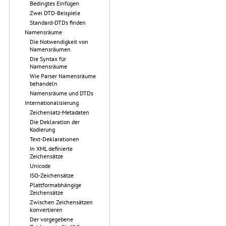
Bedingtes Einfügen
Zwei DTD-Beispiele
Standard-DTDs finden
Namensräume
Die Notwendigkeit von
Namensräumen
Die Syntax für
Namensräume
Wie Parser Namensräume
behandeln
Namensräume und DTDs
Internationalisierung
Zeichensatz-Metadaten
Die Deklaration der
Kodierung
Text-Deklarationen
In XML definierte
Zeichensätze
Unicode
ISO-Zeichensätze
Plattformabhängige
Zeichensätze
Zwischen Zeichensätzen
konvertieren
Der vorgegebene