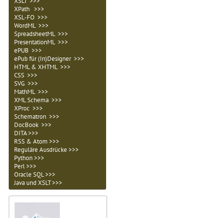
XSLT >>>
XPath >>>
XSL-FO >>>
WordML >>>
SpreadsheetML >>>
PresentationML >>>
ePUB >>>
ePub für (In)Designer >>>
HTML & XHTML >>>
CSS >>>
SVG >>>
MathML >>>
XML Schema >>>
XProc >>>
Schematron >>>
DocBook >>>
DITA >>>
RSS & Atom >>>
Reguläre Ausdrücke >>>
Python >>>
Perl >>>
Oracle SQL >>>
Java und XSLT >>>