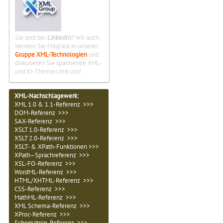
Sie sind bei
LinkedIn
? Wir auch.
Werden Sie Mitglied in unserer
Gruppe XML-Technologien
und
diskutieren Sie spannende XML-
und KI-Themen mit uns!
XML-Nachschlagewerk:
XML 1.0 & 1.1-Referenz >>>
DOM-Referenz >>>
SAX-Referenz >>>
XSLT 1.0-Referenz >>>
XSLT 2.0-Referenz >>>
XSLT- & XPath-Funktionen >>>
XPath–Sprachreferenz >>>
XSL-FO-Referenz >>>
WordML-Referenz >>>
HTML/XHTML-Referenz >>>
CSS-Referenz >>>
MathML-Referenz >>>
XML Schema-Referenz >>>
XProc-Referenz >>>
Schematron-Referenz >>>