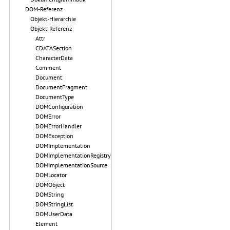
DOM-Referenz
Objekt-Hierarchie
Objekt-Referenz
Attr
CDATASection
CharacterData
Comment
Document
DocumentFragment
DocumentType
DOMConfiguration
DOMError
DOMErrorHandler
DOMException
DOMImplementation
DOMImplementationRegistry
DOMImplementationSource
DOMLocator
DOMObject
DOMString
DOMStringList
DOMUserData
Element