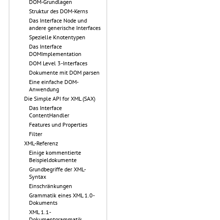
DOM-Grundlagen
Struktur des DOM-Kerns
Das Interface Node und
andere generische Interfaces
Spezielle Knotentypen
Das Interface
DOMImplementation
DOM Level 3-Interfaces
Dokumente mit DOM parsen
Eine einfache DOM-
Anwendung
Die Simple API for XML (SAX)
Das Interface
ContentHandler
Features und Properties
Filter
XML-Referenz
Einige kommentierte
Beispieldokumente
Grundbegriffe der XML-
Syntax
Einschränkungen
Grammatik eines XML 1.0-
Dokuments
XML 1.1-
Dokumentgrammatik