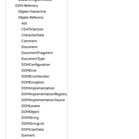
DOM-Referenz
Objekt-Hierarchie
Objekt-Referenz
Attr
CDATASection
CharacterData
Comment
Document
DocumentFragment
DocumentType
DOMConfiguration
DOMError
DOMErrorHandler
DOMException
DOMImplementation
DOMImplementationRegistry
DOMImplementationSource
DOMLocator
DOMObject
DOMString
DOMStringList
DOMUserData
Element