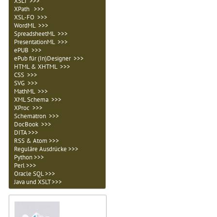
XSLT >>>
XPath >>>
XSL-FO >>>
WordML >>>
SpreadsheetML >>>
PresentationML >>>
ePUB >>>
ePub für (In)Designer >>>
HTML & XHTML >>>
CSS >>>
SVG >>>
MathML >>>
XML Schema >>>
XProc >>>
Schematron >>>
DocBook >>>
DITA >>>
RSS & Atom >>>
Reguläre Ausdrücke >>>
Python >>>
Perl >>>
Oracle SQL >>>
Java und XSLT >>>