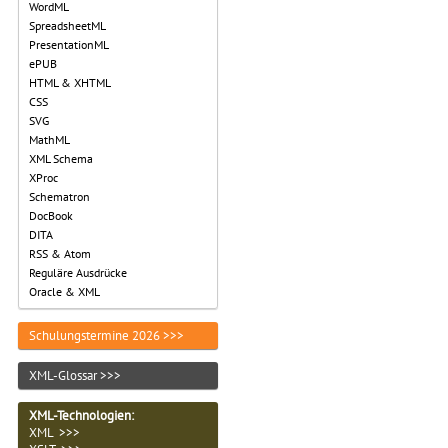
WordML
SpreadsheetML
PresentationML
ePUB
HTML & XHTML
CSS
SVG
MathML
XML Schema
XProc
Schematron
DocBook
DITA
RSS & Atom
Reguläre Ausdrücke
Oracle & XML
Schulungstermine 2026 >>>
XML-Glossar >>>
XML-Technologien
:
XML >>>