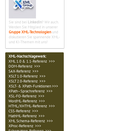
Sie sind bei
LinkedIn
? Wir auch.
Werden Sie Mitglied in unserer
Gruppe XML-Technologien
und
diskutieren Sie spannende XML-
und KI-Themen mit uns!
XML-Nachschlagewerk:
XML 1.0 & 1.1-Referenz >>>
DOM-Referenz >>>
SAX-Referenz >>>
XSLT 1.0-Referenz >>>
XSLT 2.0-Referenz >>>
XSLT- & XPath-Funktionen >>>
XPath–Sprachreferenz >>>
XSL-FO-Referenz >>>
WordML-Referenz >>>
HTML/XHTML-Referenz >>>
CSS-Referenz >>>
MathML-Referenz >>>
XML Schema-Referenz >>>
XProc-Referenz >>>
Schematron-Referenz >>>