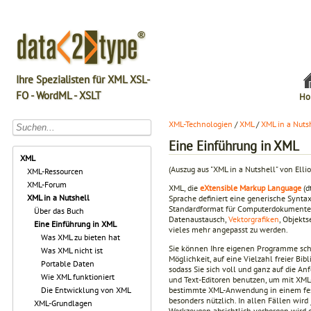
Ihre Spezialisten für XML XSL-
FO - WordML - XSLT
Ho
XML-Technologien
/
XML
/
XML in a Nuts
Eine Einführung in XML
XML
(Auszug aus "XML in a Nutshell" von Elli
XML-Ressourcen
XML-Forum
XML, die
eXtensible Markup Language
(d
XML in a Nutshell
Sprache definiert eine generische Synta
Standardformat für Computerdokumente be
Über das Buch
Datenaustausch,
Vektorgrafiken
, Objekt
Eine Einführung in XML
vieles mehr angepasst zu werden.
Was XML zu bieten hat
Sie können Ihre eigenen Programme schr
Was XML nicht ist
Möglichkeit, auf eine Vielzahl freier Bi
Portable Daten
sodass Sie sich voll und ganz auf die 
Wie XML funktioniert
und Text-Editoren benutzen, um mit XM
bestimmte XML-Anwendung in einem festg
Die Entwicklung von XML
besonders nützlich. In allen Fällen wir
XML-Grundlagen
Werkzeugen absichtlich verborgen wird 