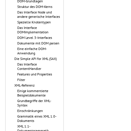
DOM-Grundlagen
Struktur des DOM-Kerns
Das Interface Node und
andere generische Interfaces
Spezielle Knotentypen
Das Interface
DOMImplementation
DOM Level 3-Interfaces
Dokumente mit DOM parsen
Eine einfache DOM-
Anwendung
Die Simple API for XML (SAX)
Das Interface
ContentHandler
Features und Properties
Filter
XML-Referenz
Einige kommentierte
Beispieldokumente
Grundbegriffe der XML-
Syntax
Einschränkungen
Grammatik eines XML 1.0-
Dokuments
XML 1.1-
Dokumentgrammatik