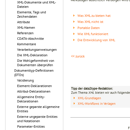
XML-Dokumente und XML-
Dateien
Elemente, Tags und
Was XML zu bieten hat
Zeichendaten
Was XML nicht ist
Attribute
XML-Namen
Portable Daten
Referenzen
Wie XML funktioniert
CDATA-Abschnitte
Die Entwicklung von XML
Kommentare
Verarbeitungsanweisungen
Die XML-Deklaration
<< zurück
Die Wohlgeformtheit von
Dokumenten überprüfen
Dokumenttyp-Definitionen
(DTDs)
Validierung
Element-Deklarationen
Tipp der data2type-Redaktion:
Attribut-Deklarationen
Zum Thema
XML
bieten wir auch folgende
Allgemeine Entity-
XML-Grundlagen
Deklarationen
XML-Workflows in Verlagen
Externe geparste allgemeine
Entities
Externe ungeparste Entities
und Notationen
Parameter-Entities
F