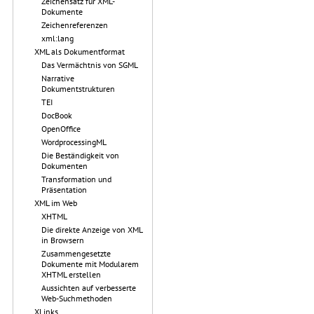
Zeichensatz für XML-
Dokumente
Zeichenreferenzen
xml:lang
XML als Dokumentformat
Das Vermächtnis von SGML
Narrative
Dokumentstrukturen
TEI
DocBook
OpenOffice
WordprocessingML
Die Beständigkeit von
Dokumenten
Transformation und
Präsentation
XML im Web
XHTML
Die direkte Anzeige von XML
in Browsern
Zusammengesetzte
Dokumente mit Modularem
XHTML erstellen
Aussichten auf verbesserte
Web-Suchmethoden
XLinks