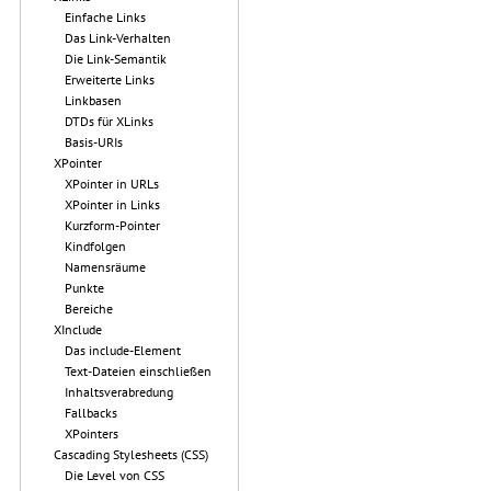
Einfache Links
Das Link-Verhalten
Die Link-Semantik
Erweiterte Links
Linkbasen
DTDs für XLinks
Basis-URIs
XPointer
XPointer in URLs
XPointer in Links
Kurzform-Pointer
Kindfolgen
Namensräume
Punkte
Bereiche
XInclude
Das include-Element
Text-Dateien einschließen
Inhaltsverabredung
Fallbacks
XPointers
Cascading Stylesheets (CSS)
Die Level von CSS