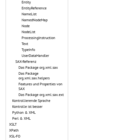
Entity
EntityReference
NameList
NamedNodeMap
Node
NodeList
ProcessingInstruction
Text
TypeInfo
UserDataHandler
SAX-Referenz
Das Package org.xml.sax
Das Package
org.xml.sax.helpers
Features und Properties von
SAX
Das Package org.xml.sax.ext
Kontrollierende Sprache
Kontrolle ist besser
Python & XML
Perl & XML
XSLT
XPath
XSL-FO