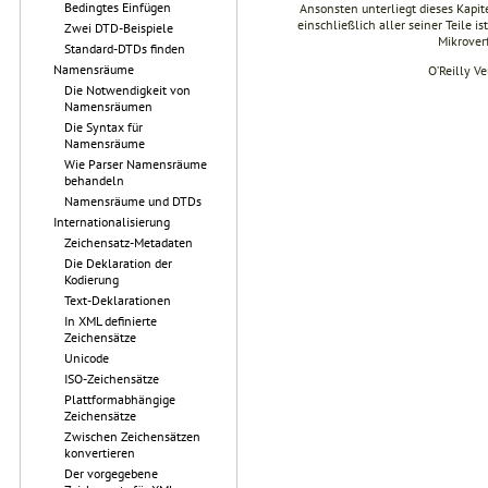
Bedingtes Einfügen
Ansonsten unterliegt dieses Kapi
einschließlich aller seiner Teile i
Zwei DTD-Beispiele
Mikrover
Standard-DTDs finden
Namensräume
O’Reilly V
Die Notwendigkeit von
Namensräumen
Die Syntax für
Namensräume
Wie Parser Namensräume
behandeln
Namensräume und DTDs
Internationalisierung
Zeichensatz-Metadaten
Die Deklaration der
Kodierung
Text-Deklarationen
In XML definierte
Zeichensätze
Unicode
ISO-Zeichensätze
Plattformabhängige
Zeichensätze
Zwischen Zeichensätzen
konvertieren
Der vorgegebene