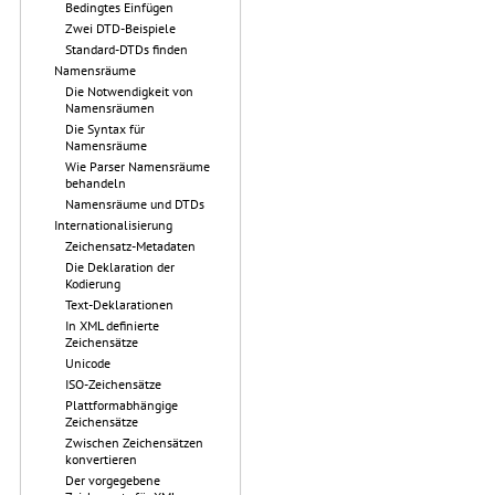
Bedingtes Einfügen
Zwei DTD-Beispiele
Standard-DTDs finden
Namensräume
Die Notwendigkeit von
Namensräumen
Die Syntax für
Namensräume
Wie Parser Namensräume
behandeln
Namensräume und DTDs
Internationalisierung
Zeichensatz-Metadaten
Die Deklaration der
Kodierung
Text-Deklarationen
In XML definierte
Zeichensätze
Unicode
ISO-Zeichensätze
Plattformabhängige
Zeichensätze
Zwischen Zeichensätzen
konvertieren
Der vorgegebene