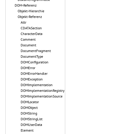
DOM-Referenz
Objekt-Hierarchie
Objekt-Referenz
Attr
CDATASection
CharacterData
Comment
Document
DocumentFragment
DocumentType
DOMConfiguration
DOMError
DOMErrorHandler
DOMException
DOMImplementation
DOMImplementationRegistry
DOMImplementationSource
DOMLocator
DOMObject
DOMString
DOMStringList
DOMUserData
Element