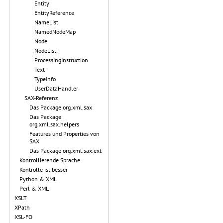
Entity
EntityReference
NameList
NamedNodeMap
Node
NodeList
ProcessingInstruction
Text
TypeInfo
UserDataHandler
SAX-Referenz
Das Package org.xml.sax
Das Package
org.xml.sax.helpers
Features und Properties von
SAX
Das Package org.xml.sax.ext
Kontrollierende Sprache
Kontrolle ist besser
Python & XML
Perl & XML
XSLT
XPath
XSL-FO