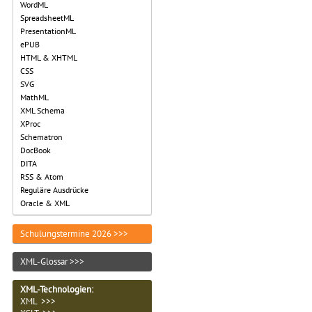
WordML
SpreadsheetML
PresentationML
ePUB
HTML & XHTML
CSS
SVG
MathML
XML Schema
XProc
Schematron
DocBook
DITA
RSS & Atom
Reguläre Ausdrücke
Oracle & XML
Schulungstermine 2026 >>>
XML-Glossar >>>
XML-Technologien
:
XML >>>