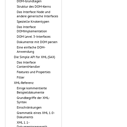
DOM-Grundlagen
Struktur des DOM-Kerns
Das Interface Node und
andere generische Interfaces
Spezielle Knotentypen
Das Interface
DOMImplementation
DOM Level 3-Interfaces
Dokumente mit DOM parsen
Eine einfache DOM-
Anwendung
Die Simple API for XML (SAX)
Das Interface
ContentHandler
Features und Properties
Filter
XML-Referenz
Einige kommentierte
Beispieldokumente
Grundbegriffe der XML-
Syntax
Einschränkungen
Grammatik eines XML 1.0-
Dokuments
XML 1.1-
Dokumentgrammatik