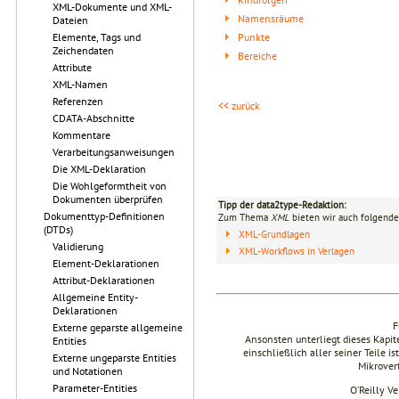
XML-Dokumente und XML-
Namensräume
Dateien
Punkte
Elemente, Tags und
Zeichendaten
Bereiche
Attribute
XML-Namen
Referenzen
<< zurück
CDATA-Abschnitte
Kommentare
Verarbeitungsanweisungen
Die XML-Deklaration
Die Wohlgeformtheit von
Dokumenten überprüfen
Tipp der data2type-Redaktion:
Dokumenttyp-Definitionen
Zum Thema
XML
bieten wir auch folgende
(DTDs)
XML-Grundlagen
Validierung
XML-Workflows in Verlagen
Element-Deklarationen
Attribut-Deklarationen
Allgemeine Entity-
Deklarationen
F
Externe geparste allgemeine
Ansonsten unterliegt dieses Kapi
Entities
einschließlich aller seiner Teile i
Externe ungeparste Entities
Mikrover
und Notationen
Parameter-Entities
O’Reilly V