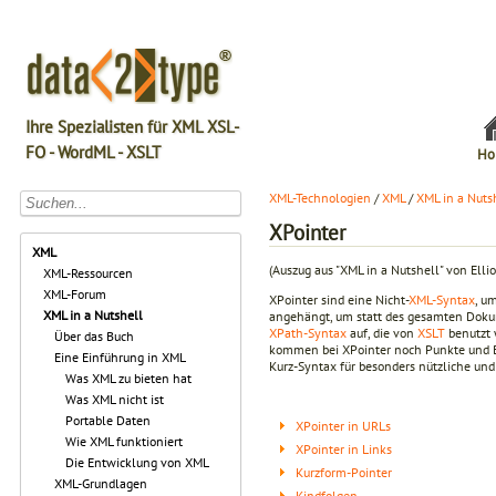
Ihre Spezialisten für XML XSL-
FO - WordML - XSLT
Ho
XML-Technologien
/
XML
/
XML in a Nuts
XPointer
XML
(Auszug aus "XML in a Nutshell" von Elli
XML-Ressourcen
XML-Forum
XPointer sind eine Nicht-
XML-Syntax
, u
XML in a Nutshell
angehängt, um statt des gesamten Doku
XPath-Syntax
auf, die von
XSLT
benutzt 
Über das Buch
kommen bei XPointer noch Punkte und Be
Eine Einführung in XML
Kurz-Syntax für besonders nützliche un
Was XML zu bieten hat
Was XML nicht ist
Portable Daten
XPointer in URLs
Wie XML funktioniert
XPointer in Links
Die Entwicklung von XML
Kurzform-Pointer
XML-Grundlagen
Kindfolgen