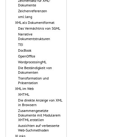
Zeichensatz für XML-
Dokumente
Zeichenreferenzen
xml:lang
XML als Dokumentformat
Das Vermächtnis von SGML
Narrative
Dokumentstrukturen
TEI
DocBook
OpenOffice
WordprocessingML
Die Beständigkeit von
Dokumenten
Transformation und
Präsentation
XML im Web
XHTML
Die direkte Anzeige von XML
in Browsern
Zusammengesetzte
Dokumente mit Modularem
XHTML erstellen
Aussichten auf verbesserte
Web-Suchmethoden
XLinks