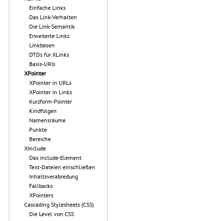
Einfache Links
Das Link-Verhalten
Die Link-Semantik
Erweiterte Links
Linkbasen
DTDs für XLinks
Basis-URIs
XPointer
XPointer in URLs
XPointer in Links
Kurzform-Pointer
Kindfolgen
Namensräume
Punkte
Bereiche
XInclude
Das include-Element
Text-Dateien einschließen
Inhaltsverabredung
Fallbacks
XPointers
Cascading Stylesheets (CSS)
Die Level von CSS