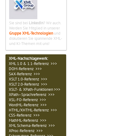
Sie sind bei
LinkedIn
? Wir auch.
Werden Sie Mitglied in unserer
Gruppe XML-Technologien
und
diskutieren Sie spannende XML-
und KI-Themen mit uns!
XML-Nachschlagewerk:
XML 1.0 & 1.1-Referenz >>>
DOM-Referenz >>>
SAX-Referenz >>>
XSLT 1.0-Referenz >>>
XSLT 2.0-Referenz >>>
XSLT- & XPath-Funktionen >>>
XPath–Sprachreferenz >>>
XSL-FO-Referenz >>>
WordML-Referenz >>>
HTML/XHTML-Referenz >>>
CSS-Referenz >>>
MathML-Referenz >>>
XML Schema-Referenz >>>
XProc-Referenz >>>
Schematron-Referenz >>>