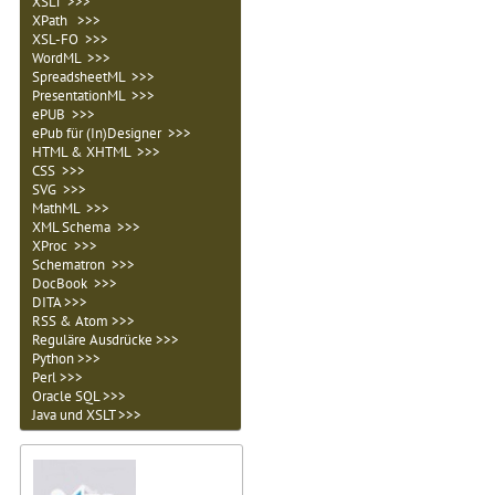
XSLT >>>
XPath >>>
XSL-FO >>>
WordML >>>
SpreadsheetML >>>
PresentationML >>>
ePUB >>>
ePub für (In)Designer >>>
HTML & XHTML >>>
CSS >>>
SVG >>>
MathML >>>
XML Schema >>>
XProc >>>
Schematron >>>
DocBook >>>
DITA >>>
RSS & Atom >>>
Reguläre Ausdrücke >>>
Python >>>
Perl >>>
Oracle SQL >>>
Java und XSLT >>>