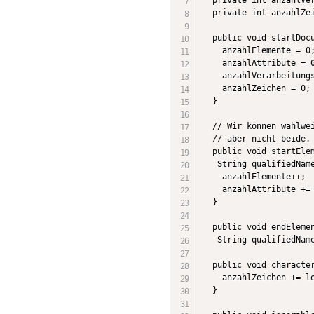
  private int anzahlZei
  public void startDocu
    anzahlElemente = 0;
    anzahlAttribute = 0
    anzahlVerarbeitungs
    anzahlZeichen = 0;

  }

  // Wir können wahlwei
  // aber nicht beide. 
  public void startElem
   String qualifiedName
    anzahlElemente++;

    anzahlAttribute += 
  }

  public void endElemen
   String qualifiedName
  public void character
    anzahlZeichen += le
  }
