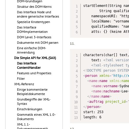
DOM-Grundlagen
startElement(String nam
Struktur des DOM-Kerns
        String qualifie
Das Interface Node und
    namespaceURI: "http
andere generische Interfaces
    localName: "vorname
Spezielle Knotentypen
    qualifiedName: "nam
Das Interface
DOMImplementation
    atts: {} (keine At
DOM Level 3-Interfaces
Dokumente mit DOM parsen
11.
Eine einfache DOM-
Anwendung
characters(char[] text,
Die Simple API for XML (SAX)
    text: 
<?xml versio
Das Interface
<?xml-stylesheet t
ContentHandler
<!
DOCTYPE
person
SYSTE
Features und Properties
<
person
xmlns
=
"
http://
Filter
<
name:
name
xmlns:
nam
XML-Referenz
<
name:
vorname
>
Sydn
Einige kommentierte
<
name:
nachname
>
Lee
Beispieldokumente
</
name:
name
>
Grundbegriffe der XML-
<
auftrag
project_id
=
Syntax
</
person
>
Einschränkungen
start: 253

Grammatik eines XML 1.0-
length: 6
Dokuments
XML 1.1-
Dokumentgrammatik
12.