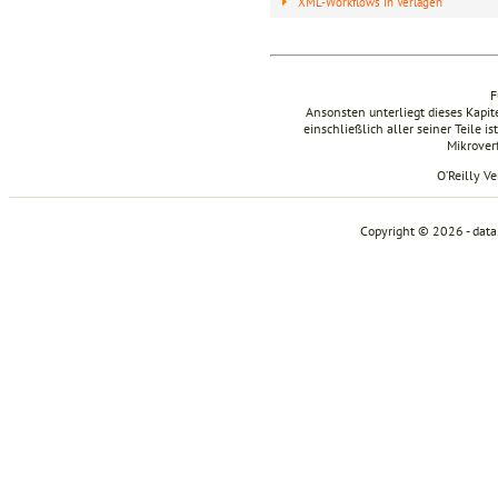
XML-Workflows in Verlagen
F
Ansonsten unterliegt dieses Kapi
einschließlich aller seiner Teile i
Mikrover
O’Reilly V
Copyright © 2026 - dat