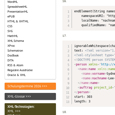
16.
WordML
SpreadsheetML
endElement(String names
PresentationML
    namespaceURI: "http
ePUB
    localName: "nachnam
HTML & XHTML
    qualifiedName: "na
CSS
SVG
17.
MathML
XML Schema
XProc
ignorableWhitespace(cha
Schematron
text: 
<?xml version="1
<?xml-stylesheet type=
DocBook
<!
DOCTYPE
person
SYSTE
DITA
<
person
xmlns
=
"
http://
RSS & Atom
<
name:
name
xmlns:
nam
Reguläre Ausdrücke
<
name:
vorname
>
Sydn
Oracle & XML
<
name:
nachname
>
Lee
</
name:
name
>
Schulungstermine 2026 >>>
<
auftrag
project_id
=
</
person
>
XML-Glossar >>>
start: 303

length: 3
XML-Technologien
:
XML >>>
18.