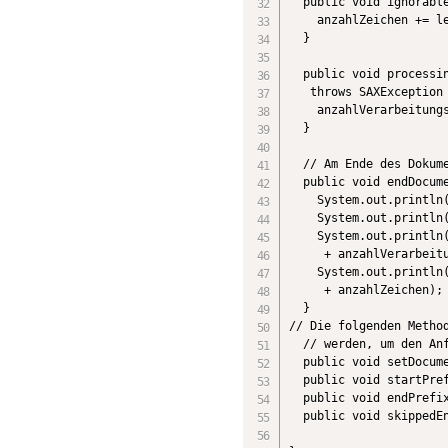
  public void ignorable
    anzahlZeichen += le
  }

  public void processin
   throws SAXException 
    anzahlVerarbeitungs
  }

  // Am Ende des Dokume
  public void endDocume
    System.out.println(
    System.out.println(
    System.out.println(
     + anzahlVerarbeitu
    System.out.println(
     + anzahlZeichen);

  }

// Die folgenden Method
  // werden, um den Anf
  public void setDocume
  public void startPref
  public void endPrefix
  public void skippedEn