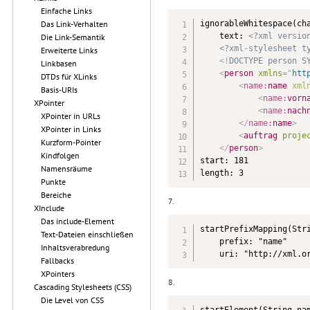
Einfache Links
ignorableWhitespace(cha
Das Link-Verhalten
    text: 
<?xml versio
Die Link-Semantik
<?xml-stylesheet t
Erweiterte Links
<!
DOCTYPE
person
S
Linkbasen
<
person
xmlns
=
"
htt
DTDs für XLinks
<
name:
name
xml
Basis-URIs
<
name:
vorn
XPointer
<
name:
nach
XPointer in URLs
</
name:
name
>
XPointer in Links
<
auftrag
proje
Kurzform-Pointer
</
person
>
Kindfolgen
start: 181

Namensräume
length: 3
Punkte
Bereiche
7.
XInclude
Das include-Element
startPrefixMapping(Stri
Text-Dateien einschließen
    prefix: "name"

Inhaltsverabredung
    uri: "http://xml.o
Fallbacks
XPointers
8.
Cascading Stylesheets (CSS)
Die Level von CSS
startElement(String nam