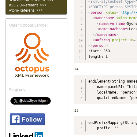
<?xml-stylesheet type=
RSS 2.0-Referenz >>>
<!
DOCTYPE
person
SYSTE
Atom-Referenz >>>
<
person
xmlns
=
"
http://
<
name:
name
xmlns:
nam
<
name:
vorname
>
Sydn
Unser Octopus Service:
<
name:
nachname
>
Lee
</
name:
name
>
<
auftrag
project_id
=
</
person
>
start: 350

length: 1
24.
endElement(String names
    namespaceURI: "http
Folgt uns:
    localName: "person"
    qualifiedName: "pe
25.
endPrefixMapping(String
    prefix: ""