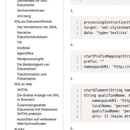
Zeichensatz für XML-
Dokumente
Zeichenreferenzen
3.
xml:lang
XML als Dokumentformat
processingInstruction(S
Das Vermächtnis von SGML
target: "xml-stylesheet
Narrative
data: "type='text/css'
Dokumentstrukturen
TEI
4.
DocBook
OpenOffice
startPrefixMapping(Stri
WordprocessingML
prefix: ""

Die Beständigkeit von
namespaceURI: "http://
Dokumenten
Transformation und
5.
Präsentation
XML im Web
XHTML
startElement(String nam
Die direkte Anzeige von XML
String qualifiedName, A
in Browsern
    namespaceURI: "http
Zusammengesetzte
    localName: "person"
Dokumente mit Modularem
    qualifiedName: "per
XHTML erstellen
    atts: {} (keine At
Aussichten auf verbesserte
Web-Suchmethoden
6.
XLinks