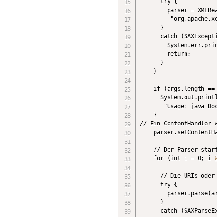
      try {

        parser = XMLRea
         "org.apache.xe
      }

      catch (SAXExcepti
        System.err.prin
        return;

      }

    }

    if (args.length == 
      System.out.printl
       "Usage: java Doc
    }

// Ein ContentHandler w
    parser.setContentHa
    // Der Parser start
    for (int i = 0; i 
      // Die URIs oder 
      try {

        parser.parse(ar
      }

      catch (SAXParseEx