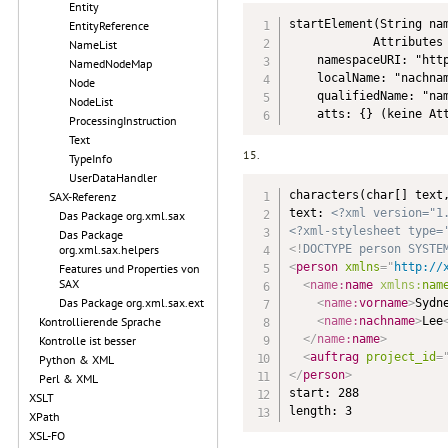
Entity
startElement(String nam
EntityReference
            Attributes 
NameList
    namespaceURI: "http
NamedNodeMap
    localName: "nachnam
Node
    qualifiedName: "nam
NodeList
    atts: {} (keine At
ProcessingInstruction
Text
15.
TypeInfo
UserDataHandler
characters(char[] text,
SAX-Referenz
text: 
<?xml version="1
Das Package org.xml.sax
<?xml-stylesheet type=
Das Package
<!
DOCTYPE
person
SYSTE
org.xml.sax.helpers
<
person
xmlns
=
"
http://
Features und Properties von
SAX
<
name:
name
xmlns:
nam
Das Package org.xml.sax.ext
<
name:
vorname
>
Sydn
<
name:
nachname
>
Lee
Kontrollierende Sprache
</
name:
name
>
Kontrolle ist besser
<
auftrag
project_id
=
Python & XML
</
person
>
Perl & XML
start: 288

XSLT
length: 3
XPath
XSL-FO