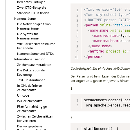
Bedingtes Einfügen
Zwei DTD-Beispiele
<?xml version="1.0" en
Standard-DTDs finden
<?xml-stylesheet type=
Namensräume
<!
DOCTYPE
person
SYSTE
Die Notwendigkeit von
<
person
xmlns
=
"
http://
Namensräumen
<
name:
name
xmlns:
nam
Die Syntax für
<
name:
vorname
>
Sydn
Namensräume
<
name:
nachname
>
Lee
Wie Parser Namensräume
</
name:
name
>
behandeln
<
auftrag
project_id
=
Namensräume und DTDs
</
person
>
Internationalisierung
Zeichensatz-Metadaten
Code-Beispiel: Ein einfaches XML-Doku
Die Deklaration der
Kodierung
Der Parser wird beim Lesen des Dokume
Text-Deklarationen
der Argumente geben wir jeweils hint
In XML definierte
1.
Zeichensätze
Unicode
setDocumentLocator(Loca
ISO-Zeichensätze
 org.apache.xerces.rea
Plattformabhängige
Zeichensätze
Zwischen Zeichensätzen
2.
konvertieren
Der vorgegebene
startDocument(  )