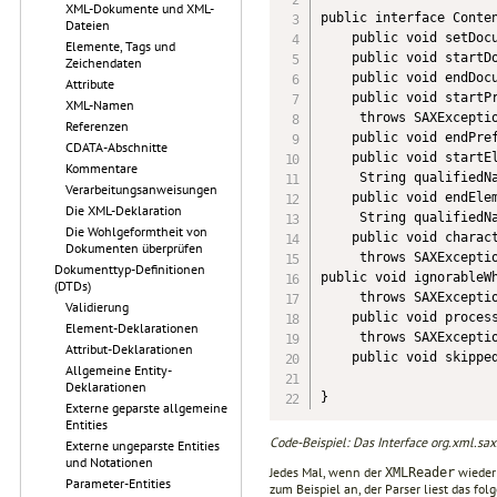
XML-Dokumente und XML-
public interface Conten
Dateien
    public void setDocu
Elemente, Tags und
    public void startDo
Zeichendaten
    public void endDocu
Attribute
    public void startPr
XML-Namen
     throws SAXExceptio
Referenzen
    public void endPref
CDATA-Abschnitte
    public void startEl
Kommentare
     String qualifiedNa
Verarbeitungsanweisungen
    public void endElem
Die XML-Deklaration
     String qualifiedNa
Die Wohlgeformtheit von
    public void charact
Dokumenten überprüfen
     throws SAXExceptio
Dokumenttyp-Definitionen
public void ignorableWh
(DTDs)
     throws SAXExceptio
Validierung
    public void process
Element-Deklarationen
     throws SAXExceptio
Attribut-Deklarationen
    public void skipped
Allgemeine Entity-
Deklarationen
}
Externe geparste allgemeine
Entities
Code-Beispiel: Das Interface org.xml.sa
Externe ungeparste Entities
und Notationen
Jedes Mal, wenn der
wieder 
XMLReader
Parameter-Entities
zum Beispiel an, der Parser liest das f