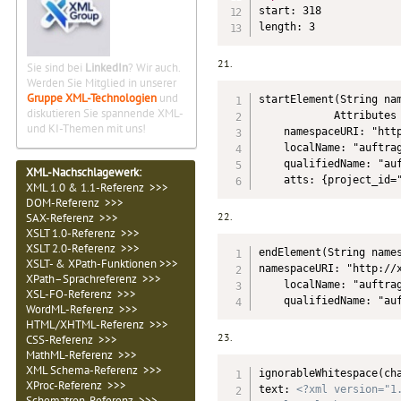
start: 318

length: 3
21.
Sie sind bei
LinkedIn
? Wir auch.
Werden Sie Mitglied in unserer
Gruppe XML-Technologien
und
startElement(String nam
diskutieren Sie spannende XML-
            Attributes 
und KI-Themen mit uns!
    namespaceURI: "http
    localName: "auftrag
    qualifiedName: "auf
XML-Nachschlagewerk:
    atts: {project_id=
XML 1.0 & 1.1-Referenz >>>
DOM-Referenz >>>
22.
SAX-Referenz >>>
XSLT 1.0-Referenz >>>
XSLT 2.0-Referenz >>>
endElement(String names
XSLT- & XPath-Funktionen >>>
namespaceURI: "http://x
XPath–Sprachreferenz >>>
    localName: "auftrag
XSL-FO-Referenz >>>
    qualifiedName: "au
WordML-Referenz >>>
HTML/XHTML-Referenz >>>
23.
CSS-Referenz >>>
MathML-Referenz >>>
XML Schema-Referenz >>>
ignorableWhitespace(cha
XProc-Referenz >>>
text: 
<?xml version="1
Schematron-Referenz >>>