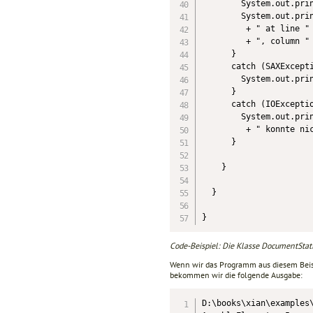
        System.out.prin
        System.out.prin
         + " at line " 
         + ", column " 
      }

      catch (SAXExcepti
        System.out.prin
      }

      catch (IOExceptio
        System.out.prin
         + " konnte nic
      }

    }

  }

}
Code-Beispiel: Die Klasse DocumentStati
Wenn wir das Programm aus diesem Bei
bekommen wir die folgende Ausgabe:
D:\books\xian\examples