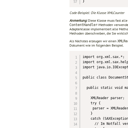
}
Code-Beispiel: Die Klasse XMLCounter
Anmerkung:
Diese Klasse muss fast all
-Methoden verwenden
ContentHandler
Adapterklasse implementiert alle Metho
Methoden überschreiben, die Sie wirklich
Als Nächstes erzeugen wir einen
XMLRe
Dokument wie im folgenden Beispiel.
import org.xml.sax.*;

import org.xml.sax.help
import java.io.IOExcept
public class DocumentSt
  public static void ma
    XMLReader parser;

    try {

     parser = XMLReader
    }

    catch (SAXException
      // Im Notfall ver