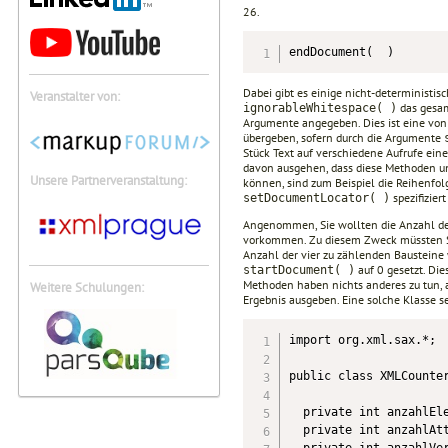
26.
endDocument(  )
Dabei gibt es einige nicht-deterministi
Veranstalter von:
das gesam
ignorableWhitespace( )
Argumente angegeben. Dies ist eine von
übergeben, sofern durch die Argumente
Stück Text auf verschiedene Aufrufe ei
davon ausgehen, dass diese Methoden unb
Unsere Partnerveranstaltung:
können, sind zum Beispiel die Reihenfolg
spezifiziert
setDocumentLocator( )
Angenommen, Sie wollten die Anzahl der
vorkommen. Zu diesem Zweck müssten Si
Anzahl der vier zu zählenden Bausteine 
auf 0 gesetzt. Di
startDocument( )
Methoden haben nichts anderes zu tun, a
Weitere Schulungen:
Ergebnis ausgeben. Eine solche Klasse s
import org.xml.sax.*;

public class XMLCounter
  private int anzahlEle
  private int anzahlAtt
  private int anzahlVer