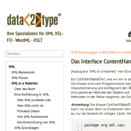
Ihre Spezialisten für XML XSL-
FO - WordML - XSLT
Ho
XML-Technologien
/
XML
/
XML in a Nuts
Das Interface ContentHan
XML
(Auszug aus "XML in a Nutshell" von Elli
XML-Ressourcen
XML-Forum
Ein
, wie wir ihn in 
ContentHandler
XML in a Nutshell
Die Klasse wird vom Programmierer nach
Implementierung und konfiguriert den
X
Über das Buch
eine passende Methode des Objekts auf,
Eine Einführung in XML
Methoden in der Weise reagieren, die Sie
Was XML zu bieten hat
Anmerkung:
Die Klasse
ContentHandl
Was XML nicht ist
kann vor allem dann zu Problemen füh
Portable Daten
es, nur die tatsächlich nötigen
java.ne
Wie XML funktioniert
Die Entwicklung von XML
package org.xml.sax;

XML-Grundlagen