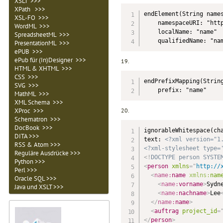
XSLT >>>
XPath >>>
endElement(String names
XSL-FO >>>
    namespaceURI: "http
WordML >>>
    localName: "name"

SpreadsheetML >>>
    qualifiedName: "na
PresentationML >>>
ePUB >>>
ePub für (In)Designer >>>
19.
HTML & XHTML >>>
CSS >>>
endPrefixMapping(String
SVG >>>
    prefix: "name"
MathML >>>
XML Schema >>>
20.
XProc >>>
Schematron >>>
DocBook >>>
ignorableWhitespace(cha
DITA >>>
text: 
<?xml version="1
RSS & Atom >>>
<?xml-stylesheet type=
Reguläre Ausdrücke >>>
<!
DOCTYPE
person
SYSTE
Python >>>
<
person
xmlns
=
"
http://
Perl >>>
<
name:
name
xmlns:
nam
Oracle SQL >>>
<
name:
vorname
>
Sydn
Java und XSLT >>>
<
name:
nachname
>
Lee
</
name:
name
>
<
auftrag
project_id
=
</
person
>