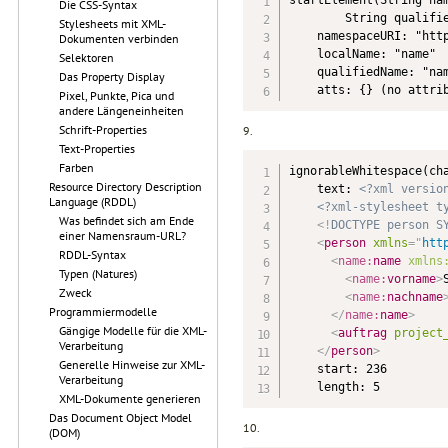
Die CSS-Syntax
        String qualifie
Stylesheets mit XML-
    namespaceURI: "http
Dokumenten verbinden
    localName: "name"

Selektoren
    qualifiedName: "nam
Das Property Display
    atts: {} (no attri
Pixel, Punkte, Pica und
andere Längeneinheiten
Schrift-Properties
9.
Text-Properties
Farben
ignorableWhitespace(cha
Resource Directory Description
    text: 
<?xml versio
Language (RDDL)
<?xml-stylesheet t
Was befindet sich am Ende
<!
DOCTYPE
person
S
einer Namensraum-URL?
<
person
xmlns
=
"
htt
RDDL-Syntax
<
name:
name
xmlns
Typen (Natures)
<
name:
vorname
>
Zweck
<
name:
nachname
Programmiermodelle
</
name:
name
>
Gängige Modelle für die XML-
<
auftrag
project
Verarbeitung
</
person
>
Generelle Hinweise zur XML-
    start: 236

Verarbeitung
    length: 5
XML-Dokumente generieren
Das Document Object Model
10.
(DOM)