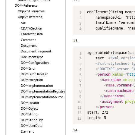
DOM-Referenz
Objekt-Hierarchie
endElement(String names
Objekt-Referenz
    namespaceURI: "http
Attr
    localName: "vorname
CDATASection
    qualifiedName: "na
CharacterData
Comment
13.
Document
DocumentFragment
ignorableWhitespace(cha
DocumentType
    text: 
<?xml versio
DOMConfiguration
<?xml-stylesheet t
DOMError
<!
DOCTYPE
person
S
DOMErrorHandler
<
person
xmlns
=
"
htt
DOMException
<
name:
name
xmlns
<
name:
vorname
>
DOMImplementation
<
name:
nachname
DOMImplementationRegistry
</
name:
name
>
DOMImplementationSource
<
assignment
proj
DOMLocator
</
person
>
DOMObject
start: 272

DOMString
length: 5
DOMStringList
DOMUserData
14.
Element