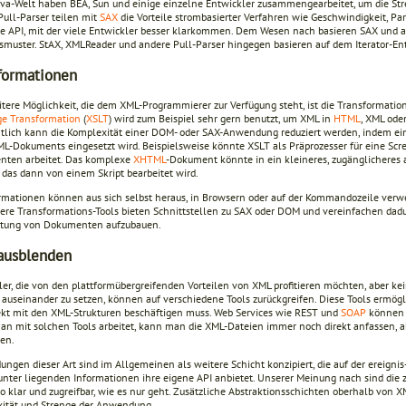
Java-Welt haben BEA, Sun und einige einzelne Entwickler zusammengearbeitet, um die Str
Pull-Parser teilen mit
SAX
die Vorteile strombasierter Verfahren wie Geschwindigkeit, Para
ne API, mit der viele Entwickler besser klarkommen. Dem Wesen nach basieren SAX und 
smuster. StAX, XMLReader und andere Pull-Parser hingegen basieren auf dem Iterator-En
formationen
itere Möglichkeit, die dem XML-Programmierer zur Verfügung steht, ist die Transformat
e Transformation
(
XSLT
) wird zum Beispiel sehr gern benutzt, um XML in
HTML
, XML ode
tlich kann die Komplexität einer DOM- oder SAX-Anwendung reduziert werden, indem ein
ML-Dokuments eingesetzt wird. Beispielsweise könnte XSLT als Präprozesser für eine S
ten arbeitet. Das komplexe
XHTML
-Dokument könnte in ein kleineres, zugänglichere
 das dann von einem Skript bearbeitet wird.
rmationen können aus sich selbst heraus, in Browsern oder auf der Kommandozeile ver
ere Transformations-Tools bieten Schnittstellen zu SAX oder DOM und vereinfachen dadu
itung von Dokumenten aufzubauen.
ausblenden
ler, die von den plattformübergreifenden Vorteilen von XML profitieren möchten, aber ke
 auseinander zu setzen, können auf verschiedene Tools zurückgreifen. Diese Tools ermö
rekt mit den XML-Strukturen beschäftigen muss. Web Services wie REST und
SOAP
können a
n mit solchen Tools arbeitet, kann man die XML-Dateien immer noch direkt anfassen, ab
en.
gen dieser Art sind im Allgemeinen als weitere Schicht konzipiert, die auf der ereignis
unter liegenden Informationen ihre eigene API anbietet. Unserer Meinung nach sind di
so klar und zugreifbar, wie es nur geht. Zusätzliche Abstraktionsschichten oberhalb von
ität und Strenge der Anwendung.