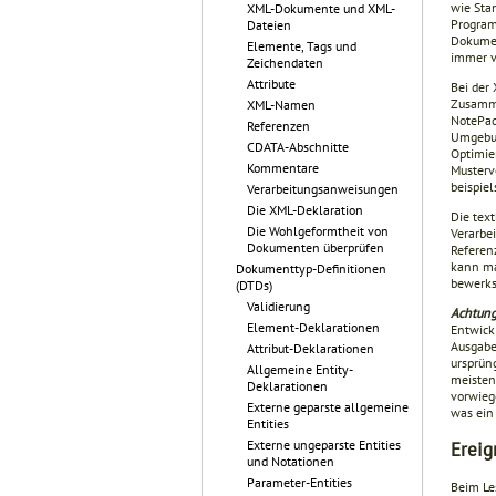
wie Stan
XML-Dokumente und XML-
Program
Dateien
Dokumen
Elemente, Tags und
immer v
Zeichendaten
Attribute
Bei der
Zusamme
XML-Namen
NotePad
Referenzen
Umgebun
CDATA-Abschnitte
Optimie
Kommentare
Musterv
beispie
Verarbeitungsanweisungen
Die XML-Deklaration
Die tex
Die Wohlgeformtheit von
Verarbe
Dokumenten überprüfen
Referen
kann ma
Dokumenttyp-Definitionen
bewerks
(DTDs)
Validierung
Achtung
Element-Deklarationen
Entwick
Ausgabe
Attribut-Deklarationen
ursprün
Allgemeine Entity-
meisten
Deklarationen
vorwieg
Externe geparste allgemeine
was ei
Entities
Externe ungeparste Entities
Ereig
und Notationen
Parameter-Entities
Beim Le