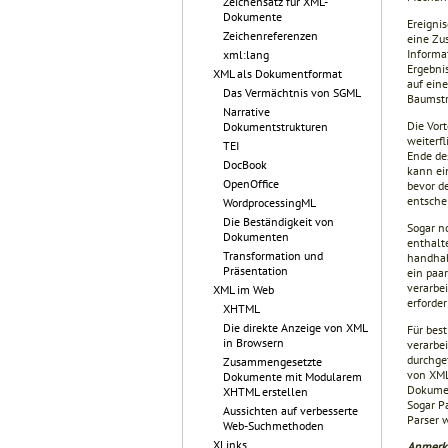
Zeichensatz für XML-
Dokumente
Ereigni
Zeichenreferenzen
eine Zu
Informa
xml:lang
Ergebni
XML als Dokumentformat
auf ein
Das Vermächtnis von SGML
Baumstr
Narrative
Die Vor
Dokumentstrukturen
weiterf
TEI
Ende de
DocBook
kann ei
OpenOffice
bevor de
entsche
WordprocessingML
Die Beständigkeit von
Sogar n
Dokumenten
enthalte
Transformation und
handhab
Präsentation
ein paa
verarbe
XML im Web
erforder
XHTML
Die direkte Anzeige von XML
Für bes
in Browsern
verarbe
durchge
Zusammengesetzte
von XML
Dokumente mit Modularem
Dokumen
XHTML erstellen
Sogar P
Aussichten auf verbesserte
Parser 
Web-Suchmethoden
XLinks
Anmerk