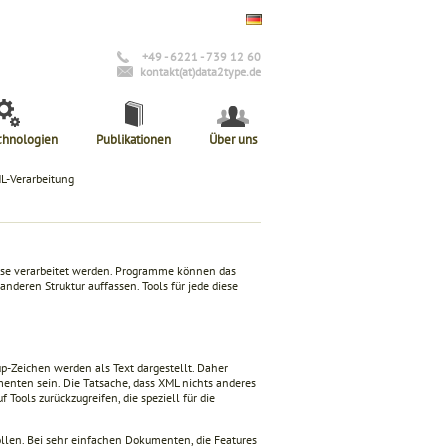
+49 - 6221 - 739 12 60
kontakt(at)data2type.de
chnologien
Publikationen
Über uns
L-Verarbeitung
eise verarbeitet werden. Programme können das
anderen Struktur auffassen. Tools für jede diese
p-Zeichen werden als Text dargestellt. Daher
enten sein. Die Tatsache, dass XML nichts anderes
f Tools zurückzugreifen, die speziell für die
ollen. Bei sehr einfachen Dokumenten, die Features