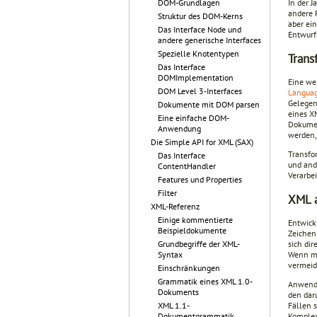
DOM-Grundlagen
In der 
andere 
Struktur des DOM-Kerns
aber ei
Das Interface Node und
Entwurf
andere generische Interfaces
Spezielle Knotentypen
Trans
Das Interface
DOMImplementation
Eine we
DOM Level 3-Interfaces
Languag
Gelegen
Dokumente mit DOM parsen
eines X
Eine einfache DOM-
Dokumen
Anwendung
werden,
Die Simple API for XML (SAX)
Transfo
Das Interface
und and
ContentHandler
Verarbe
Features und Properties
Filter
XML 
XML-Referenz
Einige kommentierte
Entwick
Beispieldokumente
Zeichen
Grundbegriffe der XML-
sich di
Syntax
Wenn ma
vermeid
Einschränkungen
Grammatik eines XML 1.0-
Anwendun
Dokuments
den dar
XML 1.1-
Fällen 
Dokumentgrammatik
Komplex