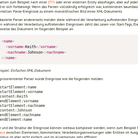
ellen zum Beispiel nach einer
DTD
oder einer externen Entity abzufragen, aber auf jede
 er sich fortbewegt. Wenn das Parsen vollständig erfolgreich war, kombinieren baumbas
ntellen Parse-Ereignisse zu einem monolithischen Bild eines XML-Dokuments.
sbasierte Parser andererseits melden diese während der Verarbeitung auftretenden Ereig
en während der Verarbeitung auftretenden Ereignissen zählt das Lesen von Start-Tags, El
lsweise das Dokument im folgenden Beispiel an.
<
name
>
<
vorname
>
Keith
</
vorname
>
<
nachname
>
Johnson
</
nachname
>
</
name
>
ispiel: Einfaches XML-Dokument
gnisorientierter Parser würde Ereignisse wie die folgenden melden:
startElement:name
startElement:vorname
content:Keith
endElement:vorname
startElement:nachname
content:Johnson
endElement:nachname
endElement:name
te und die Struktur der Ereignisse können weitaus komplexer werden, wenn zum Beispiel
ace
zwischen Elementen, Kommentare, Verarbeitungsanweisungen oder Entities im Aus
smus ist aber recht einfach und im Allgemeinen sehr effizient.