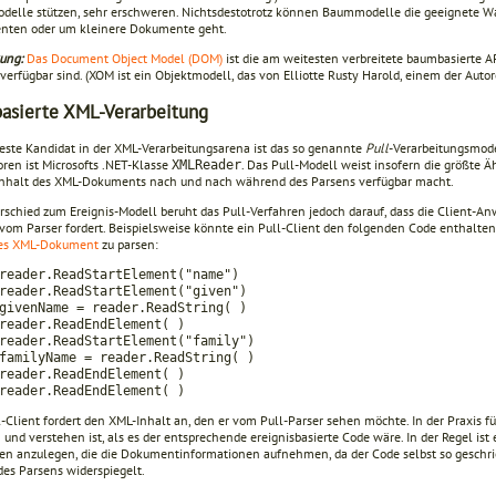
elle stützen, sehr erschweren. Nichtsdestotrotz können Baummodelle die geeignete Wa
ten oder um kleinere Dokumente geht.
ung:
Das Document Object Model (DOM)
ist die am weitesten verbreitete baumbasierte A
 verfügbar sind. (XOM ist ein Objektmodell, das von Elliotte Rusty Harold, einem der Autor
basierte XML-Verarbeitung
este Kandidat in der XML-Verarbeitungsarena ist das so genannte
Pull
-Verarbeitungsmode
oren ist Microsofts .NET-Klasse
. Das Pull-Modell weist insofern die größte Ä
XMLReader
Inhalt des XML-Dokuments nach und nach während des Parsens verfügbar macht.
rschied zum Ereignis-Modell beruht das Pull-Verfahren jedoch darauf, dass die Client-
 vom Parser fordert. Beispielsweise könnte ein Pull-Client den folgenden Code enthalt
hes XML-Dokument
zu parsen:
reader.ReadStartElement("name")
reader.ReadStartElement("given")
givenName = reader.ReadString( )
reader.ReadEndElement( )
reader.ReadStartElement("family")
familyName = reader.ReadString( )
reader.ReadEndElement( )
reader.ReadEndElement( )
-Client fordert den XML-Inhalt an, den er vom Pull-Parser sehen möchte. In der Praxis füh
 und verstehen ist, als es der entsprechende ereignisbasierte Code wäre. In der Regel ist
ren anzulegen, die die Dokumentinformationen aufnehmen, da der Code selbst so geschri
des Parsens widerspiegelt.