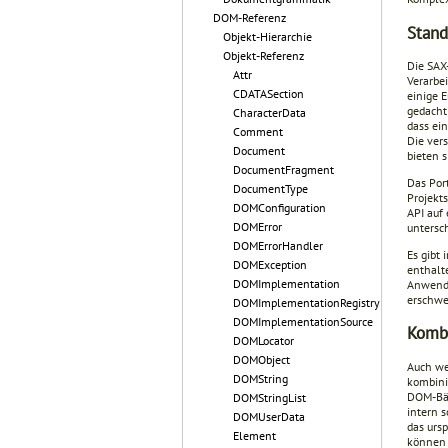
DOM-Referenz
Stand
Objekt-Hierarchie
Objekt-Referenz
Die SAX
Attr
Verarbe
CDATASection
einige 
gedacht
CharacterData
dass ein
Comment
Die ver
Document
bieten 
DocumentFragment
Das Por
DocumentType
Projekt
DOMConfiguration
API auf 
DOMError
untersc
DOMErrorHandler
Es gibt
DOMException
enthalte
DOMImplementation
Anwendu
erschwe
DOMImplementationRegistry
DOMImplementationSource
Kombi
DOMLocator
DOMObject
Auch we
DOMString
kombini
DOM-Bäu
DOMStringList
intern 
DOMUserData
das urs
Element
können 