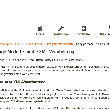
Home
Leistungen
Software
XML-Te
hnologien
/
XML
/
XML in a Nutshell
/
Programmiermodelle
/ Gängige Modelle für die XM
ige Modelle für die XML-Verarbeitung
aus "XML in a Nutshell" von Elliotte Rusty Harold & W. Scott Means)
XML strukturierte und ausgezeichnete Text kann von Entwicklern auf unterschiedliche W
ment als reinen Text, als Folge von Ereignissen, als Baum oder als Serialisierung einer 
ungsweisen sind weit verbreitet.
asierte XML-Verarbeitung
tzlich sind XML-Dokumente zunächst einmal Texte. Sowohl der Inhalt als auch die Marku
Text-Editoren sehr hilfreich bei der Analyse, Erzeugung und Veränderung von XML-Dokum
 ist, gibt den Entwicklern die Möglichkeit, direkt mit XML zu arbeiten und nur bei Bedarf au
tung von XML-Dokumenten gedacht sind.
eines der ursprünglichen Entwurfsziele von XML, dass Dokumente leicht zu parsen sein s