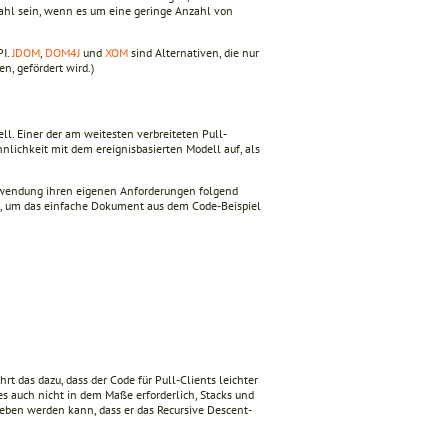
hl sein, wenn es um eine geringe Anzahl von
PI.
JDOM
,
DOM4J
und
XOM
sind Alternativen, die nur
en, gefördert wird.)
ll. Einer der am weitesten verbreiteten Pull-
hnlichkeit mit dem ereignisbasierten Modell auf, als
Anwendung ihren eigenen Anforderungen folgend
en, um das einfache Dokument aus dem Code-Beispiel
rt das dazu, dass der Code für Pull-Clients leichter
 es auch nicht in dem Maße erforderlich, Stacks und
eben werden kann, dass er das Recursive Descent-