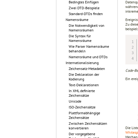
Datenqu
Bedingtes Einfügen
während
Zwei DTD-Beispiele
inkreme
Standard-DTDs finden
Ereigni
Namensräume
Zu dies
Die Notwendigkeit von
beispie
Namensräumen
Die Syntax für
Namensräume
Wie Parser Namensräume
behandeln
Namensräume und DTDs
Internationalisierung
Zeichensatz-Metadaten
Code-Be
Die Deklaration der
Ein erei
Kodierung
Text-Deklarationen
In XML definierte
Zeichensätze
Unicode
ISO-Zeichensätze
Plattformabhängige
Zeichensätze
Zwischen Zeichensätzen
Die Lis
konvertieren
Whitesp
Der vorgegebene
Mechani