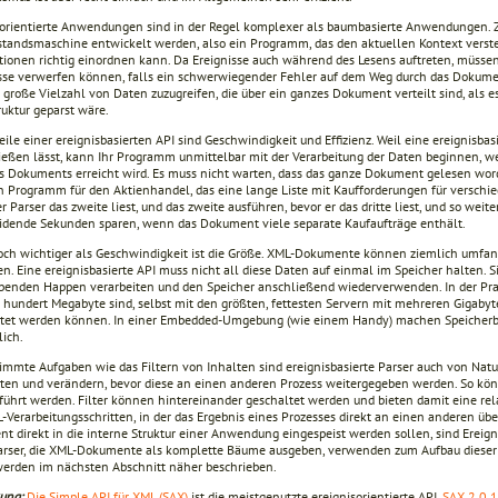
sorientierte Anwendungen sind in der Regel komplexer als baumbasierte Anwendungen. Zu
standsmaschine entwickelt werden, also ein Programm, das den aktuellen Kontext verste
tionen richtig einordnen kann. Da Ereignisse auch während des Lesens auftreten, müs
sse verwerfen können, falls ein schwerwiegender Fehler auf dem Weg durch das Dokument
e große Vielzahl von Daten zuzugreifen, die über ein ganzes Dokument verteilt sind, als
uktur geparst wäre.
teile einer ereignisbasierten API sind Geschwindigkeit und Effizienz. Weil eine ereignis
ließen lässt, kann Ihr Programm unmittelbar mit der Verarbeitung der Daten beginnen, w
s Dokuments erreicht wird. Es muss nicht warten, dass das ganze Dokument gelesen word
n Programm für den Aktienhandel, das eine lange Liste mit Kaufforderungen für verschied
r Parser das zweite liest, und das zweite ausführen, bevor er das dritte liest, und so wei
idende Sekunden sparen, wenn das Dokument viele separate Kaufaufträge enthält.
och wichtiger als Geschwindigkeit ist die Größe. XML-Dokumente können ziemlich umfa
n. Eine ereignisbasierte API muss nicht all diese Daten auf einmal im Speicher halten. 
enden Happen verarbeiten und den Speicher anschließend wiederverwenden. In der Praxi
r hundert Megabyte sind, selbst mit den größten, fettesten Servern mit mehreren Gigaby
itet werden können. In einer Embedded-Umgebung (wie einem Handy) machen Speicherb
lich.
timmte Aufgaben wie das Filtern von Inhalten sind ereignisbasierte Parser auch von Natur
iten und verändern, bevor diese an einen anderen Prozess weitergegeben werden. So kö
führt werden. Filter können hintereinander geschaltet werden und bieten damit eine rel
-Verarbeitungsschritten, in der das Ergebnis eines Prozesses direkt an einen anderen 
t direkt in die interne Struktur einer Anwendung eingespeist werden sollen, sind Ereign
arser, die XML-Dokumente als komplette Bäume ausgeben, verwenden zum Aufbau dieser B
werden im nächsten Abschnitt näher beschrieben.
ung:
Die Simple API für XML (SAX)
ist die meistgenutzte ereignisorientierte API.
SAX 2.0.1