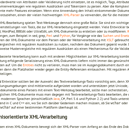
dardwerte von Attributen oder Validierung nicht einsetzen, ist es möglich, Tags, Attribu
mierwerkzeugen wie regulären Ausdrücken und Tokenizern zu parsen. Aber die Komplexit
te mehr Features einsetzen. Wenn eine Anwendung den Inhalt einkommender Dokumente n
orzuziehen, einen der vielen hochwertigen
XML-Parser
zu verwenden, die für die meiste
 XML-Bearbeitung spielen Text-Werkzeuge dennoch eine große Rolle. Sie sind ein wichtige
nstellungen von Tools, die zur XML-Verarbeitung eingesetzt werden. Viele Entwickler b
, WordPad, BBEdit oder UltraEdit, um XML-Dokumente zu erstellen oder zu modifizieren.
R
gen, zum Beispiel in sed, grep,
Perl
und
Python
, für Vorgänge wie das
Suchen und Erset
ren der XML-Dokumente vor dem Parsen oder der Weiterverarbeitung mit
XSLT
gebraucht.
ergleichen mit regulären Ausdrücken zu nutzen, nachdem das Dokument geparst wurde.
lsweise Mustervergleiche mit regulären Ausdrücken als einen Mechanismus für die Valid
tbasierte Verarbeitung kann auch mit anderen Möglichkeiten zur XML-Verarbeitung kombi
itung erfolgende Serialisierung eines XML-Dokuments liefern nicht immer das gewünscht
zen auf. Um die
Entities
nicht zu verlieren, muss man sie im Ausgangsdokument durch ein
n dann die Platzhalter wieder gegen die Entity-Referenzen eintauschen. Mit regulären A
telligen.
:
Entwickler sollten bei der Auswahl des Textverarbeitungs-Tools vorsichtig sein, denn X
lungsumgebungen sind mittlerweile aufgerüstet worden und unterstützen jetzt Unicode, 
dokumente eines Parsers mit einem Text-Werkzeug bearbeitet, sollte man sicherstellen, 
glichen XML-Dokumente muss man dagegen mit Textverarbeitungs-Tools bearbeiten, die 
 modernen Sprachen (einschließlich
Java
, C#, Perl 5.6 und Python 2.2) und Tools unters
end in C und C++ ein, wo Sie sich darüber Gedanken machen müssen, ob Sie
oder
wchar
n
auf einer bestimmten Plattform überhaupt ist.
wchar
nisorientierte XML-Verarbeitung
sen eines XML-Dokuments bewegt sich der XML-Parser vom Anfang an das Ende des Doku