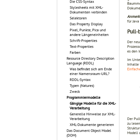
Die CSS-Syntax
Baummod
Stylesheets mit XML-
Dokumen
Dokumenten verbinden
Anmerk
Selektoren
für Java
Das Property Display
Pixel, Punkte, Pica und
Pull-
andere Längeneinheiten
Schrift-Properties
Der neu
Text-Properties
Prozess
es den 
Farben
Resource Directory Description
Im Unte
Language (RDDL)
Inhalte
Was befindet sich am Ende
Einfac
einer Namensraum-URL?
RDDL-Syntax
Typen (Natures)
Zweck
Programmiermodelle
Gängige Modelle für die XML-
Verarbeitung
Generelle Hinweise zur XML-
Verarbeitung
Der Pull
zu lesen
XML-Dokumente generieren
Struktu
Das Document Object Model
Modell 
(DOM)