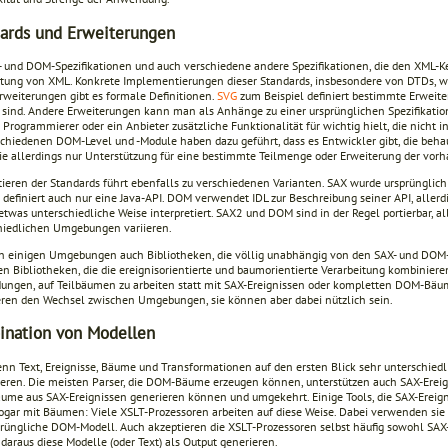
ards und Erweiterungen
- und DOM-Spezifikationen und auch verschiedene andere Spezifikationen, die den XML-Ker
itung von XML. Konkrete Implementierungen dieser Standards, insbesondere von DTDs, wei
Erweiterungen gibt es formale Definitionen.
SVG
zum Beispiel definiert bestimmte Erweiter
 sind. Andere Erweiterungen kann man als Anhänge zu einer ursprünglichen Spezifikatio
 Programmierer oder ein Anbieter zusätzliche Funktionalität für wichtig hielt, die nicht i
schiedenen DOM-Level und -Module haben dazu geführt, dass es Entwickler gibt, die behau
sie allerdings nur Unterstützung für eine bestimmte Teilmenge oder Erweiterung der vorh
tieren der Standards führt ebenfalls zu verschiedenen Varianten. SAX wurde ursprünglich 
s definiert auch nur eine Java-API. DOM verwendet IDL zur Beschreibung seiner API, all
etwas unterschiedliche Weise interpretiert. SAX2 und DOM sind in der Regel portierbar, al
hiedlichen Umgebungen variieren.
 in einigen Umgebungen auch Bibliotheken, die völlig unabhängig von den SAX- und DOM-
n Bibliotheken, die die ereignisorientierte und baumorientierte Verarbeitung kombiniere
ngen, auf Teilbäumen zu arbeiten statt mit SAX-Ereignissen oder kompletten DOM-Bäume
ren den Wechsel zwischen Umgebungen, sie können aber dabei nützlich sein.
nation von Modellen
nn Text, Ereignisse, Bäume und Transformationen auf den ersten Blick sehr unterschiedlic
eren. Die meisten Parser, die DOM-Bäume erzeugen können, unterstützen auch SAX-Ereigni
me aus SAX-Ereignissen generieren können und umgekehrt. Einige Tools, die SAX-Ereign
sogar mit Bäumen: Viele XSLT-Prozessoren arbeiten auf diese Weise. Dabei verwenden sie
prüngliche DOM-Modell. Auch akzeptieren die XSLT-Prozessoren selbst häufig sowohl SA
daraus diese Modelle (oder Text) als Output generieren.