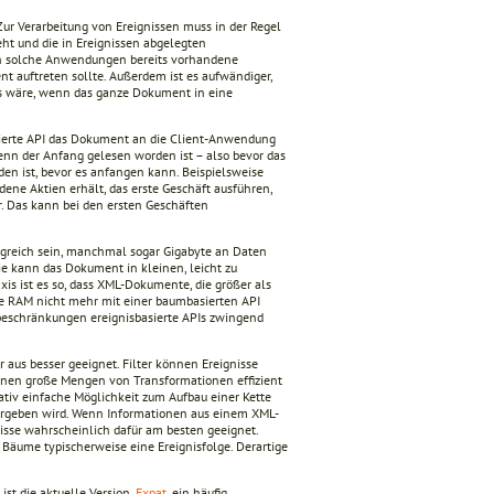
r Verarbeitung von Ereignissen muss in der Regel
ht und die in Ereignissen abgelegten
sen solche Anwendungen bereits vorhandene
 auftreten sollte. Außerdem ist es aufwändiger,
 es wäre, wenn das ganze Dokument in eine
basierte API das Dokument an die Client-Anwendung
enn der Anfang gelesen worden ist – also bevor das
en ist, bevor es anfangen kann. Beispielsweise
ene Aktien erhält, das erste Geschäft ausführen,
ter. Das kann bei den ersten Geschäften
ngreich sein, manchmal sogar Gigabyte an Daten
Sie kann das Dokument in kleinen, leicht zu
s ist es so, dass XML-Dokumente, die größer als
te RAM nicht mehr mit einer baumbasierten API
eschränkungen ereignisbasierte APIs zwingend
 aus besser geeignet. Filter können Ereignisse
nnen große Mengen von Transformationen effizient
ativ einfache Möglichkeit zum Aufbau einer Kette
übergeben wird. Wenn Informationen aus einem XML-
isse wahrscheinlich dafür am besten geeignet.
äume typischerweise eine Ereignisfolge. Derartige
ist die aktuelle Version.
Expat
, ein häufig