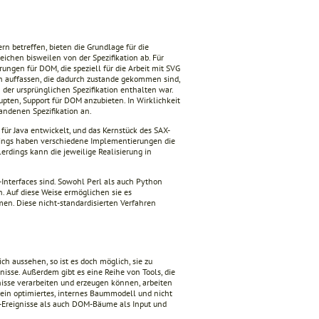
n betreffen, bieten die Grundlage für die
chen bisweilen von der Spezifikation ab. Für
ungen für DOM, die speziell für die Arbeit mit SVG
n auffassen, die dadurch zustande gekommen sind,
n der ursprünglichen Spezifikation enthalten war.
pten, Support für DOM anzubieten. In Wirklichkeit
andenen Spezifikation an.
für Java entwickelt, und das Kernstück des SAX-
erdings haben verschiedene Implementierungen die
lerdings kann die jeweilige Realisierung in
Interfaces sind. Sowohl Perl als auch Python
n. Auf diese Weise ermöglichen sie es
n. Diese nicht-standardisierten Verfahren
h aussehen, so ist es doch möglich, sie zu
sse. Außerdem gibt es eine Reihe von Tools, die
isse verarbeiten und erzeugen können, arbeiten
 ein optimiertes, internes Baummodell und nicht
X-Ereignisse als auch DOM-Bäume als Input und