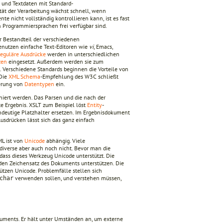
te und Textdaten mit Standard-
ät der Verarbeitung wächst schnell, wenn
icht vollständig kontrollieren kann, ist es fast
n Programmiersprachen frei verfügbar sind.
r Bestandteil der verschiedenen
enutzen einfache Text-Editoren wie
vi
, Emacs,
eguläre Ausdrücke
werden in unterschiedlichen
zen
eingesetzt. Außerdem werden sie zum
 Verschiedene Standards beginnen die Vorteile von
 Die
XML Schema
-Empfehlung des W3C schließt
ierung von
Datentypen
ein.
niert werden. Das Parsen und die nach der
e Ergebnis. XSLT zum Beispiel löst
Entity
-
deutige Platzhalter ersetzen. Im Ergebnisdokument
usdrücken lässt sich das ganz einfach
ML ist von
Unicode
abhängig. Viele
diverse aber auch noch nicht. Bevor man die
dass dieses Werkzeug Unicode unterstützt. Die
den Zeichensatz des Dokuments unterstützen. Die
tützen Unicode. Problemfälle stellen sich
verwenden sollen, und verstehen müssen,
char
ments. Er hält unter Umständen an, um externe