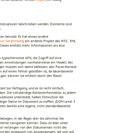
umstrukturen beschrieben werden. Elemente sind
.
en benutzt. Es hat etwas andere
ion Set
(
Infoset
), ein anderes Projekt des W3C. XML
 Dieses enthält mehr Informationen als alle
pischerweise APIs, die Zugriff auf eine
eren Anwendungen normalerweise ein Modell des
en müssen sich damit befassen, den Parse-Kontext
 auf einen Fehler gestoßen ist, da baumbasierte
olgen, können sie einfach durch den Baum
t zur Verfügung, und es ist recht einfach,
ben. Die vollständige Kontextinformation zu jedem
Ausdrücke unterstützt, haben Entwickler die
ebiger Stelle im Dokument zu treffen. (DOM Level 3
en bereits eine eigene, nicht standardbasierte
legen, in der Regel drei- bis zehnmal die
ente navigieren können. Dazu ist aber unter
le verlangen von den Dokumenten nicht die
g und den Austausch von Anwendungen, die sich auf