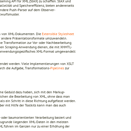
eaming API for XML (StAX) zu schaffen. StAX und
llelität und Speichereffizienz, bieten andererseits
andere Push-Parser auf dem Observer-
twurfsmuster.
ion von XML-Dokumenten. Die
Extensible Stylesheet
r andere Präsentationsformate umzuwandeln.
e Transformation zur Vor- oder Nachbearbeitung
creen Scraping-Anwendung dienen, die mit XHMTL-
s anwendungsspezifisches XML-Format umgewandelt
wendet werden. Viele Implementierungen von XSLT
rch die Aufgabe, Transformations-
Pipelines
zur
ine Geduld dazu haben, sich mit den Markup-
glichen die Bearbeitung von XML, ohne dass man
ls ein Schritt in diese Richtung aufgefasst werden.
er mit Hilfe der Toolkits kann man das auch
- oder baumorientierten Verarbeitung basiert und
e zugrunde liegenden XML-Daten in den meisten
 XML führen im Ganzen nur zu einer Erhöhung der