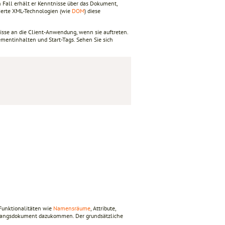
n Fall erhält er Kenntnisse über das Dokument,
ierte XML-Technologien (wie
DOM
) diese
nisse an die Client-Anwendung, wenn sie auftreten.
ementinhalten und Start-Tags. Sehen Sie sich
 Funktionalitäten wie
Namensräume
, Attribute,
gangsdokument dazukommen. Der grundsätzliche