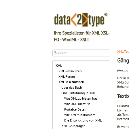
Ihre Spezialisten für XML XSL-
FO - WordML - XSLT
XML-Tec
Gäng
XML
(Auszug 
XML-Ressourcen
XML-Forum
Der in 
XML in a Nutshell
XML-Doku
Behandl
Über das Buch
Eine Einführung in XML
Textb
Was XML zu bieten hat
Was XML nicht ist
Grundsä
Portable Daten
können 
als Text
Wie XML funktioniert
Bearbei
Die Entwicklung von XML
XML-Grundlagen
Es war 