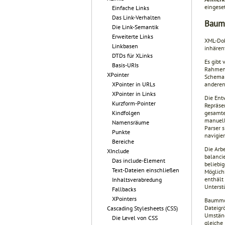
eingeset
Einfache Links
Das Link-Verhalten
Baumb
Die Link-Semantik
Erweiterte Links
XML-Dok
Linkbasen
inhären
DTDs für XLinks
Es gibt
Basis-URIs
Rahmen
XPointer
Schema 
andere
XPointer in URLs
XPointer in Links
Die Ent
Kurzform-Pointer
Repräse
gesamte
Kindfolgen
manuell
Namensräume
Parser 
Punkte
navigie
Bereiche
Die Arb
XInclude
balanci
Das include-Element
beliebig
Text-Dateien einschließen
Möglichk
enthält
Inhaltsverabredung
Unterst
Fallbacks
XPointers
Baummod
Dateigr
Cascading Stylesheets (CSS)
Umständ
Die Level von CSS
gleiche