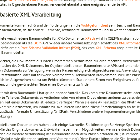
zter, in C geschriebener Parser, verwendet ebenfalls eine ereignisorientierte API.
asierte XML-Verarbeitung
umente können auf Grund der Forderungen an die
Wohlgeformtheit
sehr leicht mit Ba
t hierarchisch, da sie andere Elemente, Textinhalte, Kommentare und so weiter enthalten
 viele verschiedene Baummodelle für XML-Dokumente.
XPath
wird in XSLT-Transformation
bedingungen als die
DOM
-API. Wieder andere Voraussetzungen schafft das
XML Informat
definiert ein
Post-Schema Validation Infoset
(
PSVI
), das vom
XML-Schema
abgeleitet ist.
n Baummodelle.
wickler, die Dokumente aus ihren Programmen heraus manipulieren möchten, verwenden ty
ntation des XML-Dokuments im Objektmodell bieten. Baumorientierte APIs stellen and
n Dokuments zur Verfügung, wenn das Parsen erfolgreich abgeschlossen ist. Anwendung
 festzuhalten, oder mit teilweise verarbeiteten Dokumenten klarkommen, weil der Parser
sich im Allgemeinen selbst um Fehler kümmern. Statt einem Strom von Ereignissen zu f
ren, um die gewünschten Teile eines Dokuments zu finden.
eit mit dem Baummodell hat grundlegende Vorteile. Das komplette Dokument steht jederzei
erte Teile des Dokuments zu verändern oder von einem Ort zu einem anderen zu verschie
en Teil eines Dokuments ist jederzeit verfügbar. Wenn sie eine API einsetzen, die XPath-
eit, sie einzusetzen, um Inhalte zu lokalisieren und inhaltliche Entscheidungen an beli
 zusätzlich formale Unterstützung für XPath. Verschiedene andere Implementierungen biet
ützung.)
elle von Dokumenten haben auch einige Nachteile. Sie können große Menge Speicher be
öße des Originaldokuments. Entwickler haben mehr Möglichkeiten, wenn sie durch Dokum
en die weitere Verarbeitung der Dokumente nach dem Parsen erforderlich. (Baummodel
 Disziplin wie die ereignisorientierte Verarbeitung.) Diese Punkte können die Skalierun