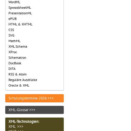
WordML
SpreadsheetML
PresentationML
ePUB
HTML & XHTML
CSS
SVG
MathML
XML Schema
XProc
Schematron
DocBook
DITA
RSS & Atom
Reguläre Ausdrücke
Oracle & XML
Schulungstermine 2026 >>>
XML-Glossar >>>
XML-Technologien
:
XML >>>