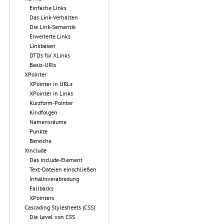
Einfache Links
Das Link-Verhalten
Die Link-Semantik
Erweiterte Links
Linkbasen
DTDs für XLinks
Basis-URIs
XPointer
XPointer in URLs
XPointer in Links
Kurzform-Pointer
Kindfolgen
Namensräume
Punkte
Bereiche
XInclude
Das include-Element
Text-Dateien einschließen
Inhaltsverabredung
Fallbacks
XPointers
Cascading Stylesheets (CSS)
Die Level von CSS