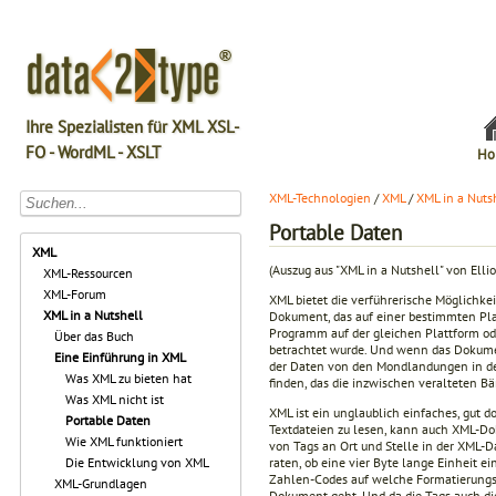
Ihre Spezialisten für XML XSL-
FO - WordML - XSLT
Ho
XML-Technologien
/
XML
/
XML in a Nuts
Portable Daten
XML
(Auszug aus "XML in a Nutshell" von Elli
XML-Ressourcen
XML-Forum
XML bietet die verführerische Möglichkei
XML in a Nutshell
Dokument, das auf einer bestimmten Pla
Programm auf der gleichen Plattform ode
Über das Buch
betrachtet wurde. Und wenn das Dokumen
Eine Einführung in XML
der Daten von den Mondlandungen in de
Was XML zu bieten hat
finden, das die inzwischen veralteten 
Was XML nicht ist
XML ist ein unglaublich einfaches, gut d
Portable Daten
Textdateien zu lesen, kann auch XML-Dok
Wie XML funktioniert
von Tags an Ort und Stelle in der XML-Da
raten, ob eine vier Byte lange Einheit 
Die Entwicklung von XML
Zahlen-Codes auf welche Formatierungs-
XML-Grundlagen
Dokument geht. Und da die Tags auch di