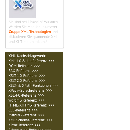
Sie sind bei
LinkedIn
? Wir auch.
Werden Sie Mitglied in unserer
Gruppe XML-Technologien
und
diskutieren Sie spannende XML-
und KI-Themen mit uns!
XML-Nachschlagewerk:
XML 1.0 & 1.1-Referenz >>>
DOM-Referenz >>>
SAX-Referenz >>>
XSLT 1.0-Referenz >>>
XSLT 2.0-Referenz >>>
XSLT- & XPath-Funktionen >>>
XPath–Sprachreferenz >>>
XSL-FO-Referenz >>>
WordML-Referenz >>>
HTML/XHTML-Referenz >>>
CSS-Referenz >>>
MathML-Referenz >>>
XML Schema-Referenz >>>
XProc-Referenz >>>
Schematron-Referenz >>>