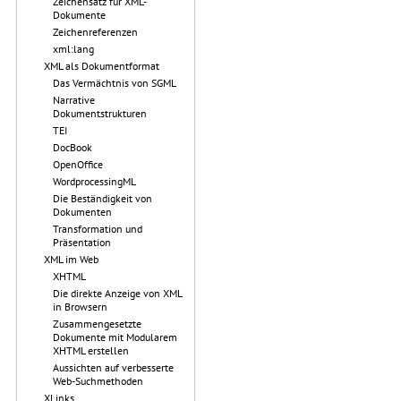
Zeichensatz für XML-
Dokumente
Zeichenreferenzen
xml:lang
XML als Dokumentformat
Das Vermächtnis von SGML
Narrative
Dokumentstrukturen
TEI
DocBook
OpenOffice
WordprocessingML
Die Beständigkeit von
Dokumenten
Transformation und
Präsentation
XML im Web
XHTML
Die direkte Anzeige von XML
in Browsern
Zusammengesetzte
Dokumente mit Modularem
XHTML erstellen
Aussichten auf verbesserte
Web-Suchmethoden
XLinks