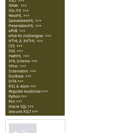
XSLT >>>
XPath >>>
XSL-FO >>>
WordML >>>
SpreadsheetML >>>
PresentationML >>>
ePUB >>>
ePub für (In)Designer >>>
HTML & XHTML >>>
CSS >>>
SVG >>>
MathML >>>
XML Schema >>>
XProc >>>
Schematron >>>
DocBook >>>
DITA >>>
RSS & Atom >>>
Reguläre Ausdrücke >>>
Python >>>
Perl >>>
Oracle SQL >>>
Java und XSLT >>>