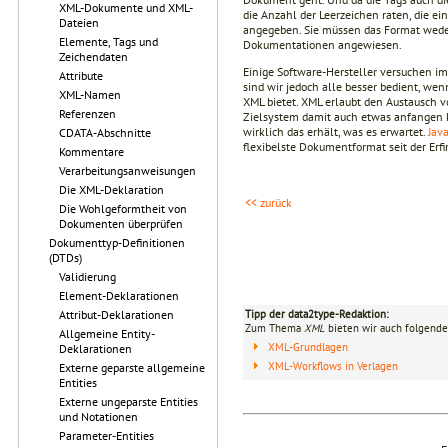
XML-Dokumente und XML-
die Anzahl der Leerzeichen raten, die ei
Dateien
angegeben. Sie müssen das Format weder 
Elemente, Tags und
Dokumentationen angewiesen.
Zeichendaten
Einige Software-Hersteller versuchen im
Attribute
sind wir jedoch alle besser bedient, wen
XML-Namen
XML bietet. XML erlaubt den Austausch
Referenzen
Zielsystem damit auch etwas anfangen k
wirklich das erhält, was es erwartet.
Jav
CDATA-Abschnitte
flexibelste Dokumentformat seit der Erf
Kommentare
Verarbeitungsanweisungen
Die XML-Deklaration
<< zurück
Die Wohlgeformtheit von
Dokumenten überprüfen
Dokumenttyp-Definitionen
(DTDs)
Validierung
Element-Deklarationen
Tipp der data2type-Redaktion:
Attribut-Deklarationen
Zum Thema
XML
bieten wir auch folgende
Allgemeine Entity-
XML-Grundlagen
Deklarationen
XML-Workflows in Verlagen
Externe geparste allgemeine
Entities
Externe ungeparste Entities
und Notationen
Parameter-Entities