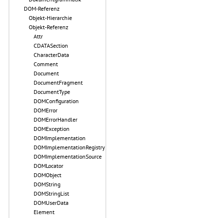
DOM-Referenz
Objekt-Hierarchie
Objekt-Referenz
Attr
CDATASection
CharacterData
Comment
Document
DocumentFragment
DocumentType
DOMConfiguration
DOMError
DOMErrorHandler
DOMException
DOMImplementation
DOMImplementationRegistry
DOMImplementationSource
DOMLocator
DOMObject
DOMString
DOMStringList
DOMUserData
Element