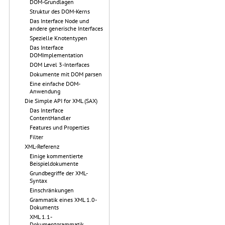
DOM-Grundlagen
Struktur des DOM-Kerns
Das Interface Node und
andere generische Interfaces
Spezielle Knotentypen
Das Interface
DOMImplementation
DOM Level 3-Interfaces
Dokumente mit DOM parsen
Eine einfache DOM-
Anwendung
Die Simple API for XML (SAX)
Das Interface
ContentHandler
Features und Properties
Filter
XML-Referenz
Einige kommentierte
Beispieldokumente
Grundbegriffe der XML-
Syntax
Einschränkungen
Grammatik eines XML 1.0-
Dokuments
XML 1.1-
Dokumentgrammatik