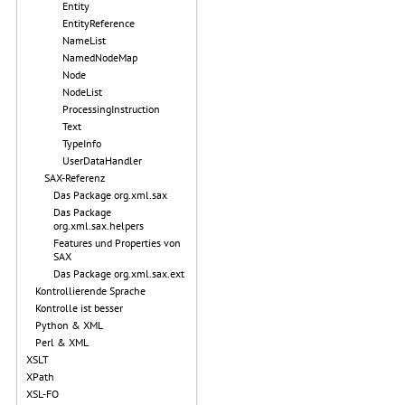
Entity
EntityReference
NameList
NamedNodeMap
Node
NodeList
ProcessingInstruction
Text
TypeInfo
UserDataHandler
SAX-Referenz
Das Package org.xml.sax
Das Package
org.xml.sax.helpers
Features und Properties von
SAX
Das Package org.xml.sax.ext
Kontrollierende Sprache
Kontrolle ist besser
Python & XML
Perl & XML
XSLT
XPath
XSL-FO