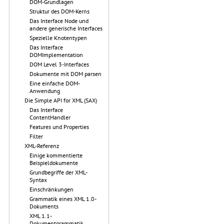
DOM-Grundlagen
Struktur des DOM-Kerns
Das Interface Node und
andere generische Interfaces
Spezielle Knotentypen
Das Interface
DOMImplementation
DOM Level 3-Interfaces
Dokumente mit DOM parsen
Eine einfache DOM-
Anwendung
Die Simple API for XML (SAX)
Das Interface
ContentHandler
Features und Properties
Filter
XML-Referenz
Einige kommentierte
Beispieldokumente
Grundbegriffe der XML-
Syntax
Einschränkungen
Grammatik eines XML 1.0-
Dokuments
XML 1.1-
Dokumentgrammatik