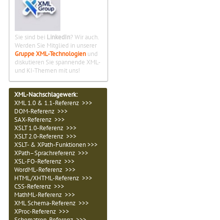
Sie sind bei
LinkedIn
? Wir auch.
Werden Sie Mitglied in unserer
Gruppe XML-Technologien
und
diskutieren Sie spannende XML-
und KI-Themen mit uns!
XML-Nachschlagewerk:
XML 1.0 & 1.1-Referenz >>>
DOM-Referenz >>>
SAX-Referenz >>>
XSLT 1.0-Referenz >>>
XSLT 2.0-Referenz >>>
XSLT- & XPath-Funktionen >>>
XPath–Sprachreferenz >>>
XSL-FO-Referenz >>>
WordML-Referenz >>>
HTML/XHTML-Referenz >>>
CSS-Referenz >>>
MathML-Referenz >>>
XML Schema-Referenz >>>
XProc-Referenz >>>
Schematron-Referenz >>>