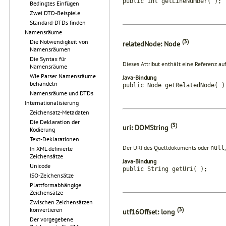
public int getLineNumber( );
Bedingtes Einfügen
Zwei DTD-Beispiele
Standard-DTDs finden
Namensräume
(3)
Die Notwendigkeit von
relatedNode: Node
Namensräumen
Die Syntax für
Dieses Attribut enthält eine Referenz a
Namensräume
Wie Parser Namensräume
Java-Bindung
behandeln
public Node getRelatedNode( )
Namensräume und DTDs
Internationalisierung
Zeichensatz-Metadaten
Die Deklaration der
(3)
uri: DOMString
Kodierung
Text-Deklarationen
Der URI des Quelldokuments oder
null
In XML definierte
Zeichensätze
Java-Bindung
Unicode
public String getUri( );
ISO-Zeichensätze
Plattformabhängige
Zeichensätze
Zwischen Zeichensätzen
(3)
konvertieren
utf16Offset: long
Der vorgegebene