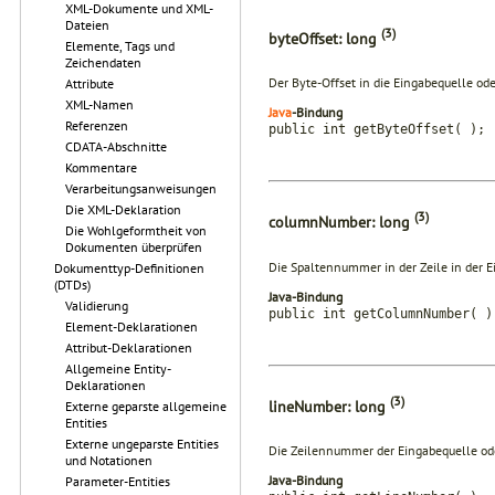
XML-Dokumente und XML-
Dateien
(3)
byteOffset: long
Elemente, Tags und
Zeichendaten
Der Byte-Offset in die Eingabequelle ode
Attribute
XML-Namen
Java
-Bindung
Referenzen
public int getByteOffset( );
CDATA-Abschnitte
Kommentare
Verarbeitungsanweisungen
Die XML-Deklaration
(3)
columnNumber: long
Die Wohlgeformtheit von
Dokumenten überprüfen
Die Spaltennummer in der Zeile in der E
Dokumenttyp-Definitionen
(DTDs)
Java-Bindung
Validierung
public int getColumnNumber( )
Element-Deklarationen
Attribut-Deklarationen
Allgemeine Entity-
Deklarationen
(3)
lineNumber: long
Externe geparste allgemeine
Entities
Externe ungeparste Entities
Die Zeilennummer der Eingabequelle ode
und Notationen
Java-Bindung
Parameter-Entities