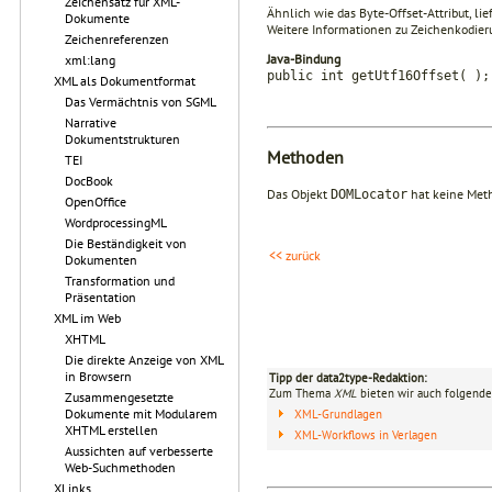
Zeichensatz für XML-
Ähnlich wie das Byte-Offset-Attribut, l
Dokumente
Weitere Informationen zu Zeichenkodier
Zeichenreferenzen
Java-Bindung
xml:lang
public int getUtf16Offset( );
XML als Dokumentformat
Das Vermächtnis von SGML
Narrative
Dokumentstrukturen
Methoden
TEI
DocBook
Das Objekt
hat keine Met
DOMLocator
OpenOffice
WordprocessingML
Die Beständigkeit von
<< zurück
Dokumenten
Transformation und
Präsentation
XML im Web
XHTML
Die direkte Anzeige von XML
in Browsern
Tipp der data2type-Redaktion:
Zum Thema
XML
bieten wir auch folgende
Zusammengesetzte
Dokumente mit Modularem
XML-Grundlagen
XHTML erstellen
XML-Workflows in Verlagen
Aussichten auf verbesserte
Web-Suchmethoden
XLinks