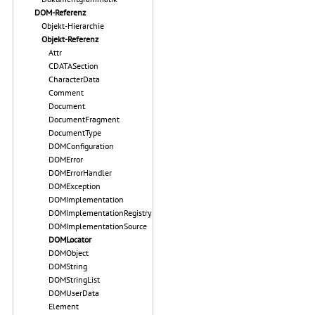
DOM-Referenz
Objekt-Hierarchie
Objekt-Referenz
Attr
CDATASection
CharacterData
Comment
Document
DocumentFragment
DocumentType
DOMConfiguration
DOMError
DOMErrorHandler
DOMException
DOMImplementation
DOMImplementationRegistry
DOMImplementationSource
DOMLocator
DOMObject
DOMString
DOMStringList
DOMUserData
Element