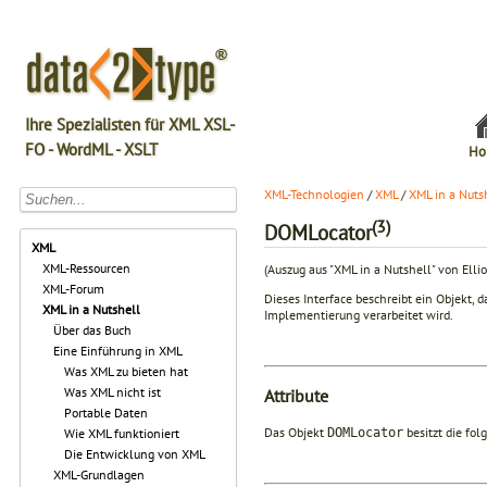
Ihre Spezialisten für XML XSL-
FO - WordML - XSLT
Ho
XML-Technologien
/
XML
/
XML in a Nuts
(3)
DOMLocator
XML
XML-Ressourcen
(Auszug aus "XML in a Nutshell" von Elli
XML-Forum
Dieses Interface beschreibt ein Objekt,
XML in a Nutshell
Implementierung verarbeitet wird.
Über das Buch
Eine Einführung in XML
Was XML zu bieten hat
Was XML nicht ist
Attribute
Portable Daten
Das Objekt
besitzt die fol
Wie XML funktioniert
DOMLocator
Die Entwicklung von XML
XML-Grundlagen