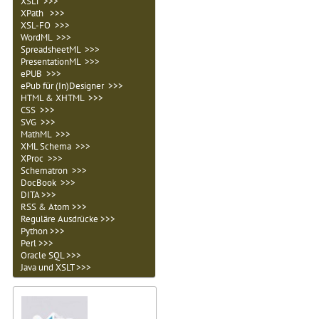
XSLT >>>
XPath >>>
XSL-FO >>>
WordML >>>
SpreadsheetML >>>
PresentationML >>>
ePUB >>>
ePub für (In)Designer >>>
HTML & XHTML >>>
CSS >>>
SVG >>>
MathML >>>
XML Schema >>>
XProc >>>
Schematron >>>
DocBook >>>
DITA >>>
RSS & Atom >>>
Reguläre Ausdrücke >>>
Python >>>
Perl >>>
Oracle SQL >>>
Java und XSLT >>>