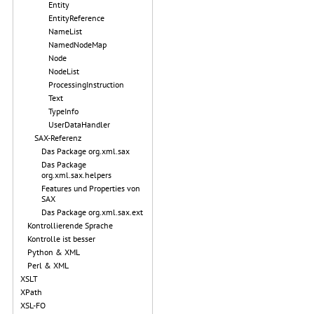
Entity
EntityReference
NameList
NamedNodeMap
Node
NodeList
ProcessingInstruction
Text
TypeInfo
UserDataHandler
SAX-Referenz
Das Package org.xml.sax
Das Package
org.xml.sax.helpers
Features und Properties von
SAX
Das Package org.xml.sax.ext
Kontrollierende Sprache
Kontrolle ist besser
Python & XML
Perl & XML
XSLT
XPath
XSL-FO