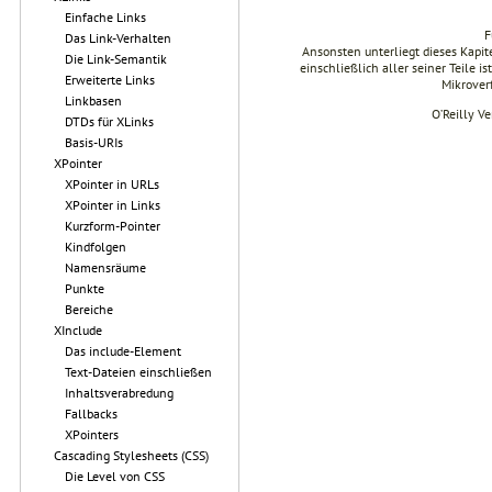
Einfache Links
F
Das Link-Verhalten
Ansonsten unterliegt dieses Kapi
Die Link-Semantik
einschließlich aller seiner Teile i
Erweiterte Links
Mikrover
Linkbasen
O’Reilly V
DTDs für XLinks
Basis-URIs
XPointer
XPointer in URLs
XPointer in Links
Kurzform-Pointer
Kindfolgen
Namensräume
Punkte
Bereiche
XInclude
Das include-Element
Text-Dateien einschließen
Inhaltsverabredung
Fallbacks
XPointers
Cascading Stylesheets (CSS)
Die Level von CSS