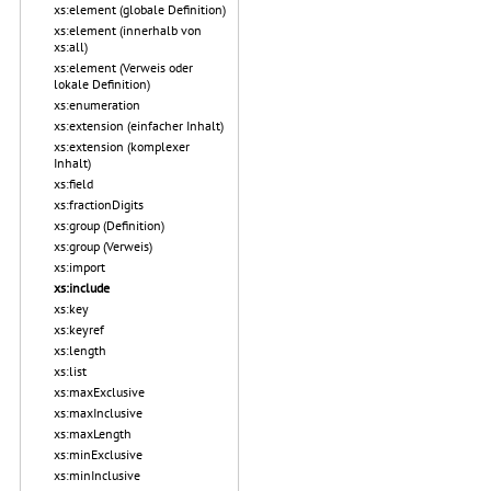
xs:element (globale Definition)
xs:element (innerhalb von
xs:all)
xs:element (Verweis oder
lokale Definition)
xs:enumeration
xs:extension (einfacher Inhalt)
xs:extension (komplexer
Inhalt)
xs:field
xs:fractionDigits
xs:group (Definition)
xs:group (Verweis)
xs:import
xs:include
xs:key
xs:keyref
xs:length
xs:list
xs:maxExclusive
xs:maxInclusive
xs:maxLength
xs:minExclusive
xs:minInclusive