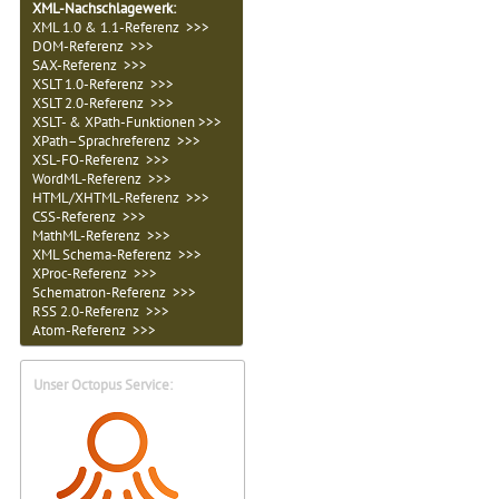
XML-Nachschlagewerk:
XML 1.0 & 1.1-Referenz >>>
DOM-Referenz >>>
SAX-Referenz >>>
XSLT 1.0-Referenz >>>
XSLT 2.0-Referenz >>>
XSLT- & XPath-Funktionen >>>
XPath–Sprachreferenz >>>
XSL-FO-Referenz >>>
WordML-Referenz >>>
HTML/XHTML-Referenz >>>
CSS-Referenz >>>
MathML-Referenz >>>
XML Schema-Referenz >>>
XProc-Referenz >>>
Schematron-Referenz >>>
RSS 2.0-Referenz >>>
Atom-Referenz >>>
Unser Octopus Service: