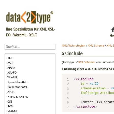
Ihre Spezialisten für XML XSL-
FO - WordML - XSLT
Ho
XML-Technologien
/
XML Schema
/
XML 
xs:include
XML
(Auszug aus "
XML Schema
" von Eric van d
XSLT
XPath
Einbindung eines W3C XML Schema für d
XSL-FO
WordML
<
xs:
include
SpreadsheetML
id
=
 xs:ID
PresentationML
schemaLocation
=
 x
ePUB
{beliebige
Attribu
HTML & XHTML
>
CSS
SVG
</
xs:
include
>
MathML