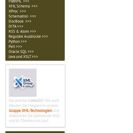
MathML >>>
XML Schema >>>
XProc >>>
Schematron >>>
DocBook >>>
DITA >>>
RSS & Atom >>>
Reguläre Ausdrücke >>>
Python >>>
Perl >>>
Oracle SQL >>>
Java und XSLT >>>
Sie sind bei
LinkedIn
? Wir auch.
Werden Sie Mitglied in unserer
Gruppe XML-Technologien
und
diskutieren Sie spannende XML-
und KI-Themen mit uns!