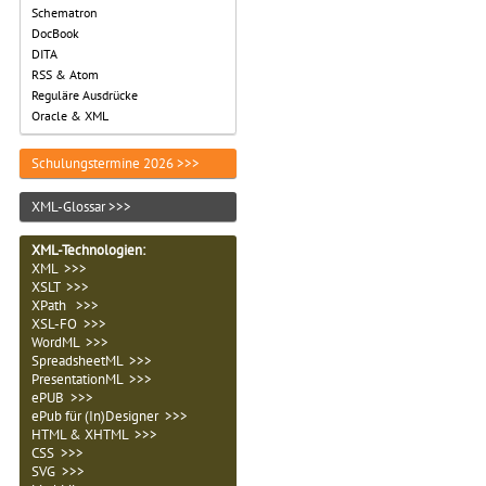
Schematron
DocBook
DITA
RSS & Atom
Reguläre Ausdrücke
Oracle & XML
Schulungstermine 2026 >>>
XML-Glossar >>>
XML-Technologien
:
XML >>>
XSLT >>>
XPath >>>
XSL-FO >>>
WordML >>>
SpreadsheetML >>>
PresentationML >>>
ePUB >>>
ePub für (In)Designer >>>
HTML & XHTML >>>
CSS >>>
SVG >>>