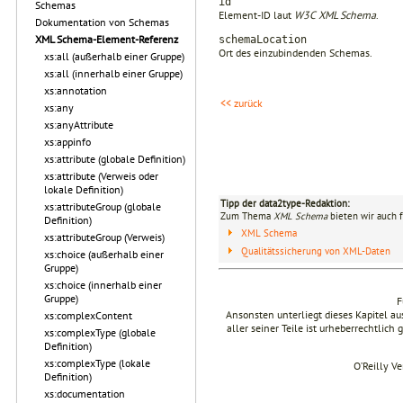
id
Schemas
Element-ID laut
W3C XML Schema
.
Dokumentation von Schemas
XML Schema-Element-Referenz
schemaLocation
Ort des einzubindenden Schemas.
xs:all (außerhalb einer Gruppe)
xs:all (innerhalb einer Gruppe)
xs:annotation
<< zurück
xs:any
xs:anyAttribute
xs:appinfo
xs:attribute (globale Definition)
xs:attribute (Verweis oder
lokale Definition)
Tipp der data2type-Redaktion:
xs:attributeGroup (globale
Zum Thema
XML Schema
bieten wir auch 
Definition)
XML Schema
xs:attributeGroup (Verweis)
Qualitätssicherung von XML-Daten
xs:choice (außerhalb einer
Gruppe)
xs:choice (innerhalb einer
Gruppe)
F
Ansonsten unterliegt dieses Kapitel 
xs:complexContent
aller seiner Teile ist urheberrechtlich
xs:complexType (globale
Definition)
xs:complexType (lokale
O’Reilly V
Definition)
xs:documentation