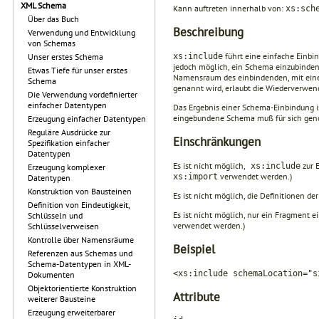
XML Schema
Kann auftreten innerhalb von:
xs:sch
Über das Buch
Beschreibung
Verwendung und Entwicklung
von Schemas
führt eine einfache Einbi
xs:include
Unser erstes Schema
jedoch möglich, ein Schema einzubinden
Etwas Tiefe für unser erstes
Namensraum des einbindenden, mit eine
Schema
genannt wird, erlaubt die Wiederverwe
Die Verwendung vordefinierter
einfacher Datentypen
Das Ergebnis einer Schema-Einbindung i
eingebundene Schema muß für sich gen
Erzeugung einfacher Datentypen
Reguläre Ausdrücke zur
Einschränkungen
Spezifikation einfacher
Datentypen
Es ist nicht möglich,
zur 
xs:include
Erzeugung komplexer
verwendet werden.)
xs:import
Datentypen
Konstruktion von Bausteinen
Es ist nicht möglich, die Definitionen d
Definition von Eindeutigkeit,
Es ist nicht möglich, nur ein Fragment
Schlüsseln und
verwendet werden.)
Schlüsselverweisen
Kontrolle über Namensräume
Beispiel
Referenzen aus Schemas und
Schema-Datentypen in XML-
<xs:include schemaLocation="s
Dokumenten
Objektorientierte Konstruktion
Attribute
weiterer Bausteine
Erzeugung erweiterbarer