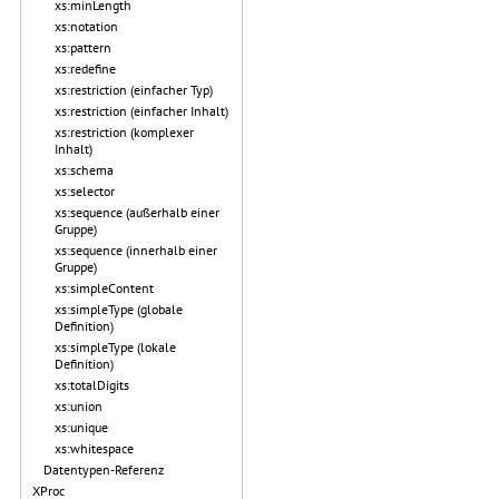
xs:minLength
xs:notation
xs:pattern
xs:redefine
xs:restriction (einfacher Typ)
xs:restriction (einfacher Inhalt)
xs:restriction (komplexer
Inhalt)
xs:schema
xs:selector
xs:sequence (außerhalb einer
Gruppe)
xs:sequence (innerhalb einer
Gruppe)
xs:simpleContent
xs:simpleType (globale
Definition)
xs:simpleType (lokale
Definition)
xs:totalDigits
xs:union
xs:unique
xs:whitespace
Datentypen-Referenz
XProc