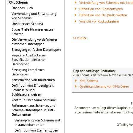
XML Schema
Verknüpfung von Schemas mit Ins
Über das Buch
Definition von Elementtypen
Verwendung und Entwicklung
Definition von Nil (Null)-Werten
von Schemas
Vorsicht vor Kuckuckseiern
Unser erstes Schema
Etwas Tiefe für unser erstes
Schema
<< zurück
Die Verwendung vordefinierter
einfacher Datentypen
Erzeugung einfacher Datentypen
Reguläre Ausdrücke zur
Spezifikation einfacher
Datentypen
Erzeugung komplexer
Tipp der data2type-Redaktion:
Datentypen
Zum Thema
XML Schema
bieten wir auch 
Konstruktion von Bausteinen
XML Schema
Definition von Eindeutigkeit,
Qualitätssicherung von XML-Daten
Schlüsseln und
Schlüsselverweisen
Kontrolle über Namensräume
F
Referenzen aus Schemas und
Ansonsten unterliegt dieses Kapitel 
Schema-Datentypen in XML-
aller seiner Teile ist urheberrechtlich
Dokumenten
Verknüpfung von Schemas mit
O’Reilly V
Instanzdokumenten
Definition von Elementtypen