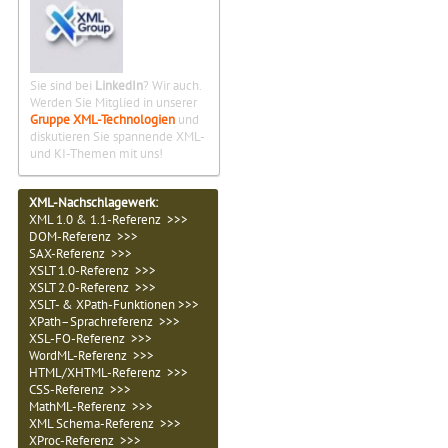
Sie sind bei
LinkedIn
? Wir auch.
Werden Sie Mitglied in unserer
Gruppe XML-Technologien
und
diskutieren Sie spannende XML-
und KI-Themen mit uns!
XML-Nachschlagewerk:
XML 1.0 & 1.1-Referenz >>>
DOM-Referenz >>>
SAX-Referenz >>>
XSLT 1.0-Referenz >>>
XSLT 2.0-Referenz >>>
XSLT- & XPath-Funktionen >>>
XPath–Sprachreferenz >>>
XSL-FO-Referenz >>>
WordML-Referenz >>>
HTML/XHTML-Referenz >>>
CSS-Referenz >>>
MathML-Referenz >>>
XML Schema-Referenz >>>
XProc-Referenz >>>