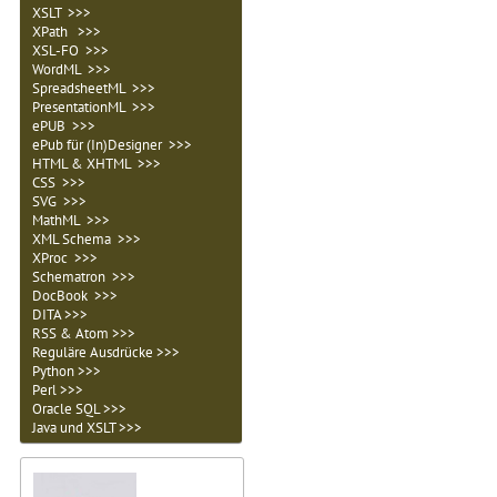
XSLT >>>
XPath >>>
XSL-FO >>>
WordML >>>
SpreadsheetML >>>
PresentationML >>>
ePUB >>>
ePub für (In)Designer >>>
HTML & XHTML >>>
CSS >>>
SVG >>>
MathML >>>
XML Schema >>>
XProc >>>
Schematron >>>
DocBook >>>
DITA >>>
RSS & Atom >>>
Reguläre Ausdrücke >>>
Python >>>
Perl >>>
Oracle SQL >>>
Java und XSLT >>>