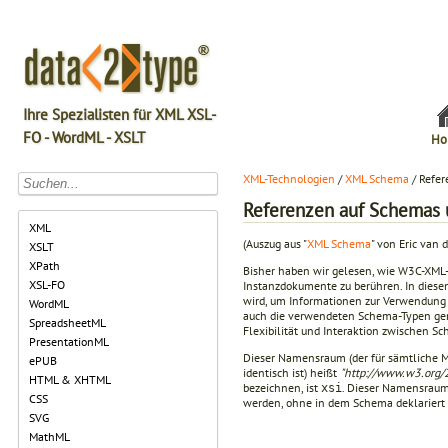
Ihre Spezialisten für XML XSL-
FO - WordML - XSLT
Ho
XML-Technologien
/
XML Schema
/ Refe
Referenzen auf Schemas
XML
(Auszug aus "
XML Schema
" von Eric van d
XSLT
XPath
Bisher haben wir gelesen, wie W3C-XM
XSL-FO
Instanzdokumente zu berühren. In dies
wird, um Informationen zur Verwendung 
WordML
auch die verwendeten Schema-Typen ge
SpreadsheetML
Flexibilität und Interaktion zwischen 
PresentationML
Dieser Namensraum (der für sämtliche 
ePUB
identisch ist) heißt
"http://www.w3.org
HTML & XHTML
bezeichnen, ist
. Dieser Namensraum 
xsi
CSS
werden, ohne in dem Schema deklariert 
SVG
MathML