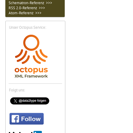
Schematron-Referenz >>>
RSS 2.0-Referenz >>>
Atom-Referenz >>>
Unser Octopus Service:
Folgt uns: