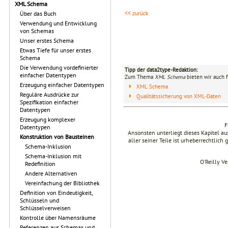
XML Schema
<< zurück
Über das Buch
Verwendung und Entwicklung
von Schemas
Unser erstes Schema
Etwas Tiefe für unser erstes
Schema
Die Verwendung vordefinierter
Tipp der data2type-Redaktion:
einfacher Datentypen
Zum Thema
XML Schema
bieten wir auch 
Erzeugung einfacher Datentypen
XML Schema
Reguläre Ausdrücke zur
Qualitätssicherung von XML-Daten
Spezifikation einfacher
Datentypen
Erzeugung komplexer
F
Datentypen
Ansonsten unterliegt dieses Kapitel 
Konstruktion von Bausteinen
aller seiner Teile ist urheberrechtlich
Schema-Inklusion
Schema-Inklusion mit
O’Reilly V
Redefinition
Andere Alternativen
Vereinfachung der Bibliothek
Definition von Eindeutigkeit,
Schlüsseln und
Schlüsselverweisen
Kontrolle über Namensräume
Referenzen aus Schemas und