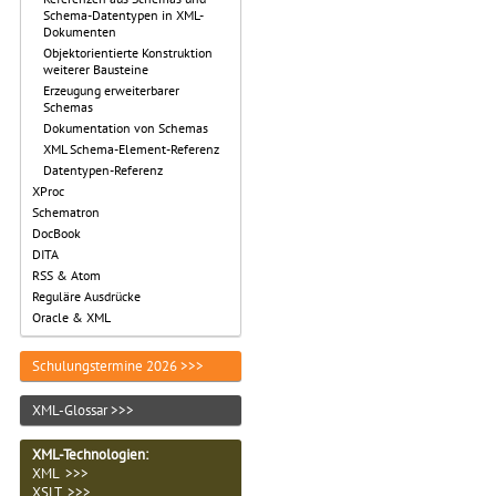
Schema-Datentypen in XML-
Dokumenten
Objektorientierte Konstruktion
weiterer Bausteine
Erzeugung erweiterbarer
Schemas
Dokumentation von Schemas
XML Schema-Element-Referenz
Datentypen-Referenz
XProc
Schematron
DocBook
DITA
RSS & Atom
Reguläre Ausdrücke
Oracle & XML
Schulungstermine 2026 >>>
XML-Glossar >>>
XML-Technologien
:
XML >>>
XSLT >>>