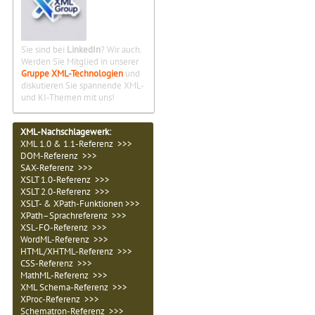
Sie sind bei
LinkedIn
? Wir auch.
Werden Sie Mitglied in unserer
Gruppe XML-Technologien
und
diskutieren Sie spannende XML-
und KI-Themen mit uns!
XML-Nachschlagewerk:
XML 1.0 & 1.1-Referenz >>>
DOM-Referenz >>>
SAX-Referenz >>>
XSLT 1.0-Referenz >>>
XSLT 2.0-Referenz >>>
XSLT- & XPath-Funktionen >>>
XPath–Sprachreferenz >>>
XSL-FO-Referenz >>>
WordML-Referenz >>>
HTML/XHTML-Referenz >>>
CSS-Referenz >>>
MathML-Referenz >>>
XML Schema-Referenz >>>
XProc-Referenz >>>
Schematron-Referenz >>>