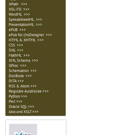
XPath >>>
XSL-FO >>>
WordML >>>
SpreadsheetML >>>
PresentationML >>>
ePUB >>>
ePub für (In)Designer >>>
HTML & XHTML >>>
CSS >>>
SVG >>>
MathML >>>
XML Schema >>>
XProc >>>
Schematron >>>
DocBook >>>
DITA >>>
RSS & Atom >>>
Reguläre Ausdrücke >>>
Python >>>
Perl >>>
Oracle SQL >>>
Java und XSLT >>>