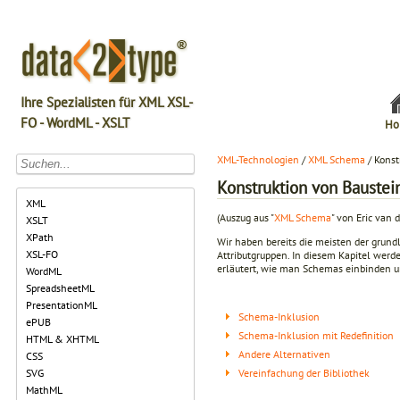
Ihre Spezialisten für XML XSL-
FO - WordML - XSLT
Ho
XML-Technologien
/
XML Schema
/ Konst
Konstruktion von Baustei
XML
(Auszug aus "
XML Schema
" von Eric van d
XSLT
XPath
Wir haben bereits die meisten der grun
XSL-FO
Attributgruppen. In diesem Kapitel wer
erläutert, wie man Schemas einbinden u
WordML
SpreadsheetML
PresentationML
Schema-Inklusion
ePUB
Schema-Inklusion mit Redefinition
HTML & XHTML
Andere Alternativen
CSS
Vereinfachung der Bibliothek
SVG
MathML