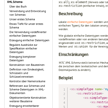
XML Schema
),
(Verweis oder lo
xs:all
xs:element
(einfacher Inhalt),
xs:restriction
x
Über das Buch
Verwendung und Entwicklung
Beschreibung
von Schemas
Unser erstes Schema
Lokale
einfache
Datentypen
werden unmi
Etwas Tiefe für unser erstes
einfachen Typen), für den lokalen anon
Schema
werden.
Die Verwendung vordefinierter
Wie globale einfache Datentypen werde
einfacher Datentypen
vordefinierten oder von anderen benutze
Erzeugung einfacher Datentypen
angewendet wird:
, 
xs:restriction
Reguläre Ausdrücke zur
Werten und
für die Verein
xs:union
Spezifikation einfacher
Datentypen
Einschränkungen
Erzeugung komplexer
Datentypen
W3C XML Schema
stellt keinerlei Mech
Konstruktion von Bausteinen
die zwischen dem lexikalischen und dem 
Definition von Eindeutigkeit,
Dezimalpunkts zu ändern).
Schlüsseln und
Schlüsselverweisen
Beispiel
Kontrolle über Namensräume
Referenzen aus Schemas und
<
xs:
simpleType
name
=
"
m
Schema-Datentypen in XML-
Dokumenten
<
xs:
restriction
>
Objektorientierte Konstruktion
<
xs:
simpleType
weiterer Bausteine
<
xs:
restri
Erzeugung erweiterbarer
<
xs:
ma