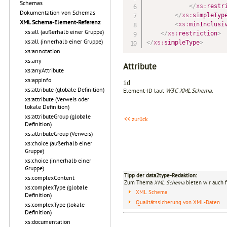
Schemas
</
xs:
restr
Dokumentation von Schemas
</
xs:
simpleTyp
XML Schema-Element-Referenz
<
xs:
minInclusi
xs:all (außerhalb einer Gruppe)
</
xs:
restriction
>
xs:all (innerhalb einer Gruppe)
</
xs:
simpleType
>
xs:annotation
xs:any
Attribute
xs:anyAttribute
xs:appinfo
id
xs:attribute (globale Definition)
Element-ID laut
W3C XML Schema
.
xs:attribute (Verweis oder
lokale Definition)
xs:attributeGroup (globale
<< zurück
Definition)
xs:attributeGroup (Verweis)
xs:choice (außerhalb einer
Gruppe)
xs:choice (innerhalb einer
Gruppe)
Tipp der data2type-Redaktion:
xs:complexContent
Zum Thema
XML Schema
bieten wir auch 
xs:complexType (globale
XML Schema
Definition)
Qualitätssicherung von XML-Daten
xs:complexType (lokale
Definition)
xs:documentation