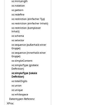
xs:minLength
xs:notation
xs:pattern
xs:redefine
xs:restriction (einfacher Typ)
xs:restriction (einfacher Inhalt)
xs:restriction (komplexer
Inhalt)
xs:schema
xs:selector
xs:sequence (außerhalb einer
Gruppe)
xs:sequence (innerhalb einer
Gruppe)
xs:simpleContent
xs:simpleType (globale
Definition)
xs:simpleType (lokale
Definition)
xs:totalDigits
xs:union
xs:unique
xs:whitespace
Datentypen-Referenz
XProc