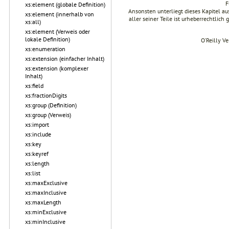
F
xs:element (globale Definition)
Ansonsten unterliegt dieses Kapitel 
xs:element (innerhalb von
aller seiner Teile ist urheberrechtlich
xs:all)
xs:element (Verweis oder
lokale Definition)
O’Reilly V
xs:enumeration
xs:extension (einfacher Inhalt)
xs:extension (komplexer
Inhalt)
xs:field
xs:fractionDigits
xs:group (Definition)
xs:group (Verweis)
xs:import
xs:include
xs:key
xs:keyref
xs:length
xs:list
xs:maxExclusive
xs:maxInclusive
xs:maxLength
xs:minExclusive
xs:minInclusive