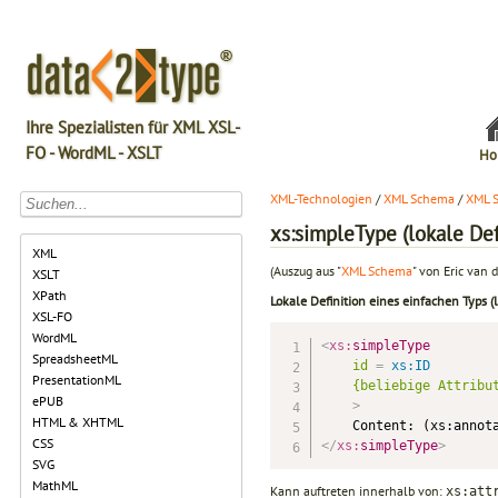
Ihre Spezialisten für XML XSL-
FO - WordML - XSLT
Ho
XML-Technologien
/
XML Schema
/
XML 
xs:simpleType (lokale Def
XML
(Auszug aus "
XML Schema
" von Eric van d
XSLT
XPath
Lokale Definition eines einfachen Typs (
XSL-FO
WordML
<
xs:
simpleType
SpreadsheetML
id
=
 xs:ID
PresentationML
{beliebige
Attribu
ePUB
>
HTML & XHTML
CSS
</
xs:
simpleType
>
SVG
MathML
Kann auftreten innerhalb von:
xs:att