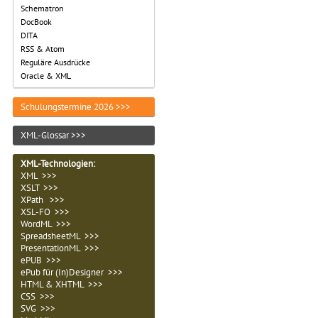
Schematron
DocBook
DITA
RSS & Atom
Reguläre Ausdrücke
Oracle & XML
Schulungstermine 2026 >>>
XML-Glossar >>>
XML-Technologien
:
XML >>>
XSLT >>>
XPath >>>
XSL-FO >>>
WordML >>>
SpreadsheetML >>>
PresentationML >>>
ePUB >>>
ePub für (In)Designer >>>
HTML & XHTML >>>
CSS >>>
SVG >>>