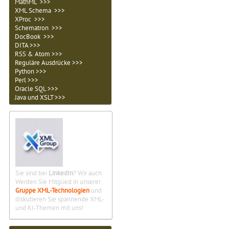
MathML >>>
XML Schema >>>
XProc >>>
Schematron >>>
DocBook >>>
DITA >>>
RSS & Atom >>>
Reguläre Ausdrücke >>>
Python >>>
Perl >>>
Oracle SQL >>>
Java und XSLT >>>
Sie sind bei
LinkedIn
? Wir auch.
Werden Sie Mitglied in unserer
Gruppe XML-Technologien
und
diskutieren Sie spannende XML-
und KI-Themen mit uns!