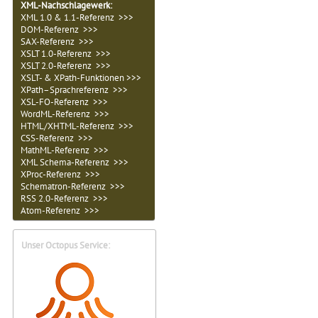
XML-Nachschlagewerk:
XML 1.0 & 1.1-Referenz >>>
DOM-Referenz >>>
SAX-Referenz >>>
XSLT 1.0-Referenz >>>
XSLT 2.0-Referenz >>>
XSLT- & XPath-Funktionen >>>
XPath–Sprachreferenz >>>
XSL-FO-Referenz >>>
WordML-Referenz >>>
HTML/XHTML-Referenz >>>
CSS-Referenz >>>
MathML-Referenz >>>
XML Schema-Referenz >>>
XProc-Referenz >>>
Schematron-Referenz >>>
RSS 2.0-Referenz >>>
Atom-Referenz >>>
Unser Octopus Service: