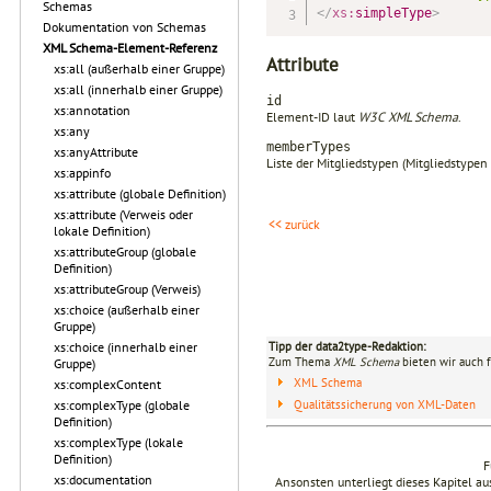
Schemas
</
xs:
simpleType
>
Dokumentation von Schemas
XML Schema-Element-Referenz
Attribute
xs:all (außerhalb einer Gruppe)
xs:all (innerhalb einer Gruppe)
id
xs:annotation
Element-ID laut
W3C XML Schema
.
xs:any
memberTypes
xs:anyAttribute
Liste der Mitgliedstypen (Mitgliedstype
xs:appinfo
xs:attribute (globale Definition)
xs:attribute (Verweis oder
<< zurück
lokale Definition)
xs:attributeGroup (globale
Definition)
xs:attributeGroup (Verweis)
xs:choice (außerhalb einer
Gruppe)
xs:choice (innerhalb einer
Tipp der data2type-Redaktion:
Zum Thema
XML Schema
bieten wir auch 
Gruppe)
XML Schema
xs:complexContent
Qualitätssicherung von XML-Daten
xs:complexType (globale
Definition)
xs:complexType (lokale
Definition)
F
xs:documentation
Ansonsten unterliegt dieses Kapitel 