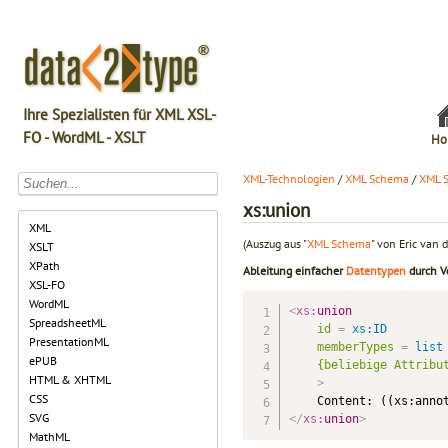
Ihre Spezialisten für XML XSL-
FO - WordML - XSLT
Ho
XML-Technologien
/
XML Schema
/
XML 
xs:union
XML
(Auszug aus "
XML Schema
" von Eric van d
XSLT
XPath
Ableitung einfacher
Datentypen
durch V
XSL-FO
WordML
<
xs:
union
SpreadsheetML
id
=
 xs:ID
PresentationML
memberTypes
=
 list
ePUB
{beliebige
Attribu
HTML & XHTML
>
CSS
SVG
</
xs:
union
>
MathML