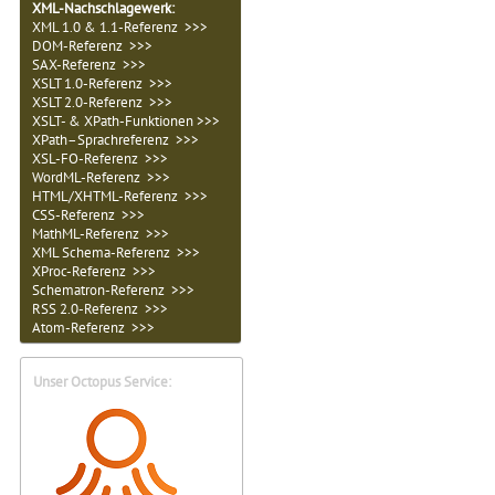
XML-Nachschlagewerk:
XML 1.0 & 1.1-Referenz >>>
DOM-Referenz >>>
SAX-Referenz >>>
XSLT 1.0-Referenz >>>
XSLT 2.0-Referenz >>>
XSLT- & XPath-Funktionen >>>
XPath–Sprachreferenz >>>
XSL-FO-Referenz >>>
WordML-Referenz >>>
HTML/XHTML-Referenz >>>
CSS-Referenz >>>
MathML-Referenz >>>
XML Schema-Referenz >>>
XProc-Referenz >>>
Schematron-Referenz >>>
RSS 2.0-Referenz >>>
Atom-Referenz >>>
Unser Octopus Service: