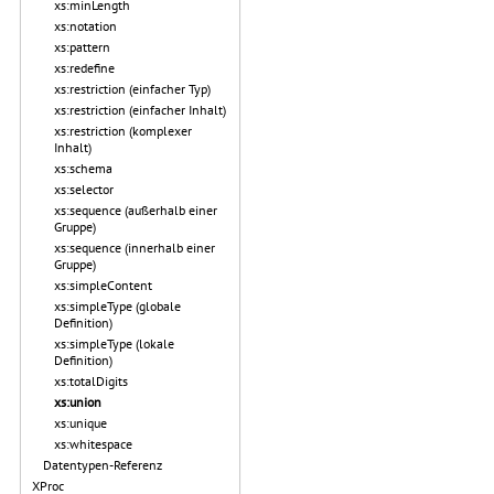
xs:minLength
xs:notation
xs:pattern
xs:redefine
xs:restriction (einfacher Typ)
xs:restriction (einfacher Inhalt)
xs:restriction (komplexer
Inhalt)
xs:schema
xs:selector
xs:sequence (außerhalb einer
Gruppe)
xs:sequence (innerhalb einer
Gruppe)
xs:simpleContent
xs:simpleType (globale
Definition)
xs:simpleType (lokale
Definition)
xs:totalDigits
xs:union
xs:unique
xs:whitespace
Datentypen-Referenz
XProc