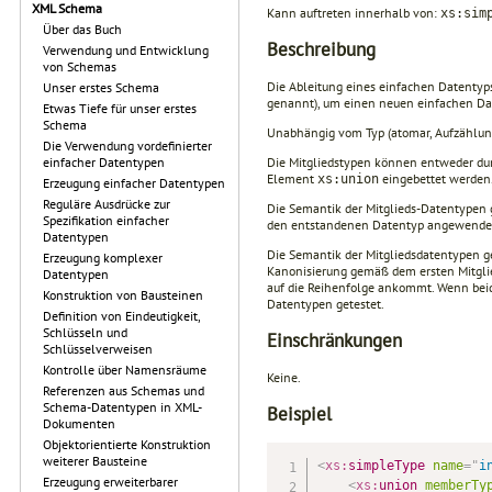
XML Schema
Kann auftreten innerhalb von:
xs:sim
Über das Buch
Beschreibung
Verwendung und Entwicklung
von Schemas
Die Ableitung eines einfachen Datentyp
Unser erstes Schema
genannt), um einen neuen einfachen Da
Etwas Tiefe für unser erstes
Schema
Unabhängig vom Typ (atomar, Aufzählung
Die Verwendung vordefinierter
Die Mitgliedstypen können entweder durc
einfacher Datentypen
Element
eingebettet werden.
xs:union
Erzeugung einfacher Datentypen
Reguläre Ausdrücke zur
Die Semantik der Mitglieds-Datentypen ge
Spezifikation einfacher
den entstandenen Datentyp angewende
Datentypen
Die Semantik der Mitgliedsdatentypen g
Erzeugung komplexer
Kanonisierung gemäß dem ersten Mitglied
Datentypen
auf die Reihenfolge ankommt. Wenn beid
Konstruktion von Bausteinen
Datentypen getestet.
Definition von Eindeutigkeit,
Schlüsseln und
Einschränkungen
Schlüsselverweisen
Kontrolle über Namensräume
Keine.
Referenzen aus Schemas und
Schema-Datentypen in XML-
Beispiel
Dokumenten
Objektorientierte Konstruktion
weiterer Bausteine
<
xs:
simpleType
name
=
"
i
Erzeugung erweiterbarer
<
xs:
union
memberTy