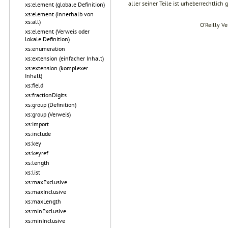
aller seiner Teile ist urheberrechtlich
xs:element (globale Definition)
xs:element (innerhalb von
xs:all)
O’Reilly V
xs:element (Verweis oder
lokale Definition)
xs:enumeration
xs:extension (einfacher Inhalt)
xs:extension (komplexer
Inhalt)
xs:field
xs:fractionDigits
xs:group (Definition)
xs:group (Verweis)
xs:import
xs:include
xs:key
xs:keyref
xs:length
xs:list
xs:maxExclusive
xs:maxInclusive
xs:maxLength
xs:minExclusive
xs:minInclusive