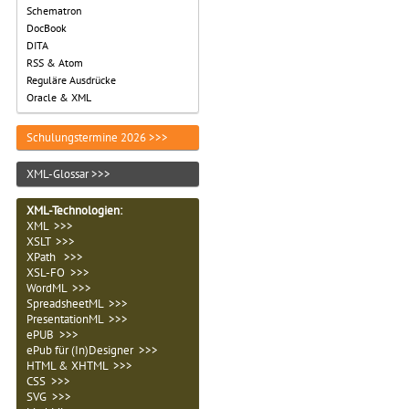
Schematron
DocBook
DITA
RSS & Atom
Reguläre Ausdrücke
Oracle & XML
Schulungstermine 2026 >>>
XML-Glossar >>>
XML-Technologien
:
XML >>>
XSLT >>>
XPath >>>
XSL-FO >>>
WordML >>>
SpreadsheetML >>>
PresentationML >>>
ePUB >>>
ePub für (In)Designer >>>
HTML & XHTML >>>
CSS >>>
SVG >>>