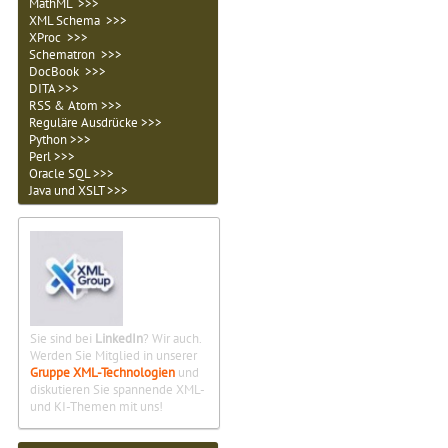
MathML >>>
XML Schema >>>
XProc >>>
Schematron >>>
DocBook >>>
DITA >>>
RSS & Atom >>>
Reguläre Ausdrücke >>>
Python >>>
Perl >>>
Oracle SQL >>>
Java und XSLT >>>
Sie sind bei
LinkedIn
? Wir auch.
Werden Sie Mitglied in unserer
Gruppe XML-Technologien
und
diskutieren Sie spannende XML-
und KI-Themen mit uns!