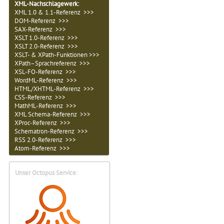
XML-Nachschlagewerk:
XML 1.0 & 1.1-Referenz >>>
DOM-Referenz >>>
SAX-Referenz >>>
XSLT 1.0-Referenz >>>
XSLT 2.0-Referenz >>>
XSLT- & XPath-Funktionen >>>
XPath–Sprachreferenz >>>
XSL-FO-Referenz >>>
WordML-Referenz >>>
HTML/XHTML-Referenz >>>
CSS-Referenz >>>
MathML-Referenz >>>
XML Schema-Referenz >>>
XProc-Referenz >>>
Schematron-Referenz >>>
RSS 2.0-Referenz >>>
Atom-Referenz >>>
Unser Octopus Service: