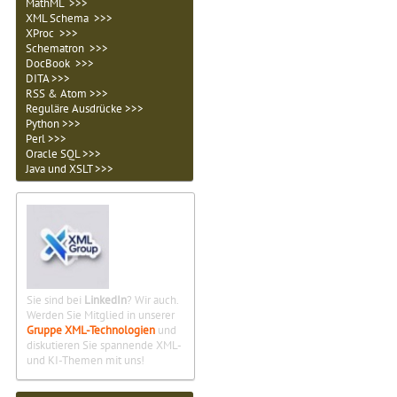
MathML >>>
XML Schema >>>
XProc >>>
Schematron >>>
DocBook >>>
DITA >>>
RSS & Atom >>>
Reguläre Ausdrücke >>>
Python >>>
Perl >>>
Oracle SQL >>>
Java und XSLT >>>
Sie sind bei
LinkedIn
? Wir auch.
Werden Sie Mitglied in unserer
Gruppe XML-Technologien
und
diskutieren Sie spannende XML-
und KI-Themen mit uns!