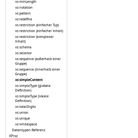
xs:minLength
xs:notation
xs:pattern
xs:redefine
xs:restriction (einfacher Typ)
xs:restriction (einfacher Inhalt)
xs:restriction (komplexer
Inhalt)
xs:schema
xs:selector
xs:sequence (außerhalb einer
Gruppe)
xs:sequence (innerhalb einer
Gruppe)
xs:simpleContent
xs:simpleType (globale
Definition)
xs:simpleType (lokale
Definition)
xs:totalDigits
xs:union
xs:unique
xs:whitespace
Datentypen-Referenz
XProc