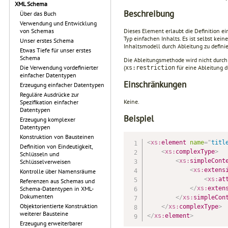
XML Schema
Beschreibung
Über das Buch
Verwendung und Entwicklung
Dieses Element erlaubt die Definition 
von Schemas
Typ einfachen Inhalts. Es ist selbst kei
Unser erstes Schema
Inhaltsmodell durch Ableitung zu defini
Etwas Tiefe für unser erstes
Schema
Die Ableitungsmethode wird nicht durc
(
für eine Ableitung 
Die Verwendung vordefinierter
xs:restriction
einfacher Datentypen
Einschränkungen
Erzeugung einfacher Datentypen
Reguläre Ausdrücke zur
Keine.
Spezifikation einfacher
Datentypen
Beispiel
Erzeugung komplexer
Datentypen
Konstruktion von Bausteinen
<
xs:
element
name
=
"
titl
Definition von Eindeutigkeit,
<
xs:
complexType
>
Schlüsseln und
<
xs:
simpleCont
Schlüsselverweisen
<
xs:
extens
Kontrolle über Namensräume
<
xs:
at
Referenzen aus Schemas und
</
xs:
exten
Schema-Datentypen in XML-
Dokumenten
</
xs:
simpleCon
Objektorientierte Konstruktion
</
xs:
complexType
>
weiterer Bausteine
</
xs:
element
>
Erzeugung erweiterbarer