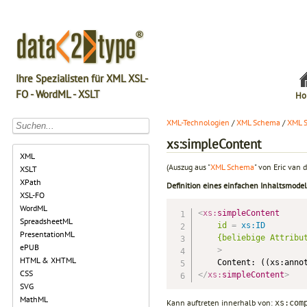
Ihre Spezialisten für XML XSL-
FO - WordML - XSLT
Ho
XML-Technologien
/
XML Schema
/
XML 
xs:simpleContent
XML
(Auszug aus "
XML Schema
" von Eric van d
XSLT
XPath
Definition eines einfachen Inhaltsmodel
XSL-FO
WordML
<
xs:
simpleContent
SpreadsheetML
id
=
 xs:ID
PresentationML
{beliebige
Attribu
ePUB
>
HTML & XHTML
CSS
</
xs:
simpleContent
>
SVG
MathML
Kann auftreten innerhalb von:
xs:com