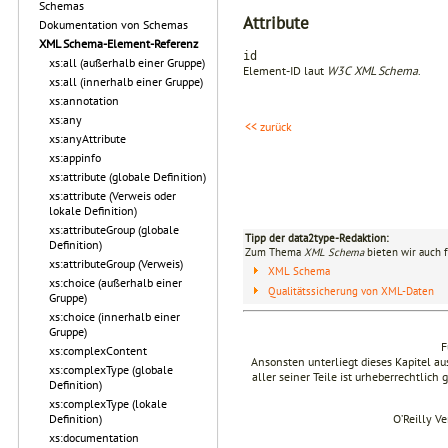
Schemas
Attribute
Dokumentation von Schemas
XML Schema-Element-Referenz
id
xs:all (außerhalb einer Gruppe)
Element-ID laut
W3C XML Schema
.
xs:all (innerhalb einer Gruppe)
xs:annotation
xs:any
<< zurück
xs:anyAttribute
xs:appinfo
xs:attribute (globale Definition)
xs:attribute (Verweis oder
lokale Definition)
xs:attributeGroup (globale
Tipp der data2type-Redaktion:
Definition)
Zum Thema
XML Schema
bieten wir auch 
xs:attributeGroup (Verweis)
XML Schema
xs:choice (außerhalb einer
Qualitätssicherung von XML-Daten
Gruppe)
xs:choice (innerhalb einer
Gruppe)
F
xs:complexContent
Ansonsten unterliegt dieses Kapitel 
xs:complexType (globale
aller seiner Teile ist urheberrechtlich
Definition)
xs:complexType (lokale
Definition)
O’Reilly V
xs:documentation