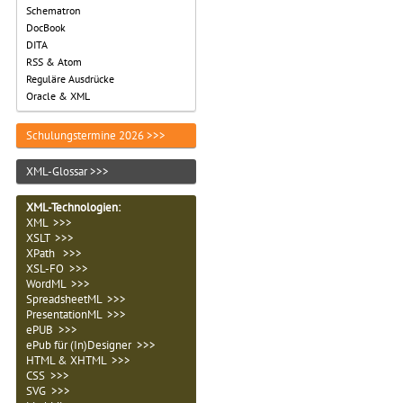
Schematron
DocBook
DITA
RSS & Atom
Reguläre Ausdrücke
Oracle & XML
Schulungstermine 2026 >>>
XML-Glossar >>>
XML-Technologien
:
XML >>>
XSLT >>>
XPath >>>
XSL-FO >>>
WordML >>>
SpreadsheetML >>>
PresentationML >>>
ePUB >>>
ePub für (In)Designer >>>
HTML & XHTML >>>
CSS >>>
SVG >>>