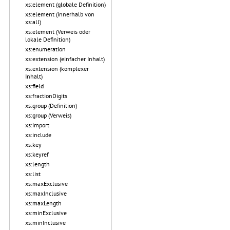
xs:element (globale Definition)
xs:element (innerhalb von
xs:all)
xs:element (Verweis oder
lokale Definition)
xs:enumeration
xs:extension (einfacher Inhalt)
xs:extension (komplexer
Inhalt)
xs:field
xs:fractionDigits
xs:group (Definition)
xs:group (Verweis)
xs:import
xs:include
xs:key
xs:keyref
xs:length
xs:list
xs:maxExclusive
xs:maxInclusive
xs:maxLength
xs:minExclusive
xs:minInclusive