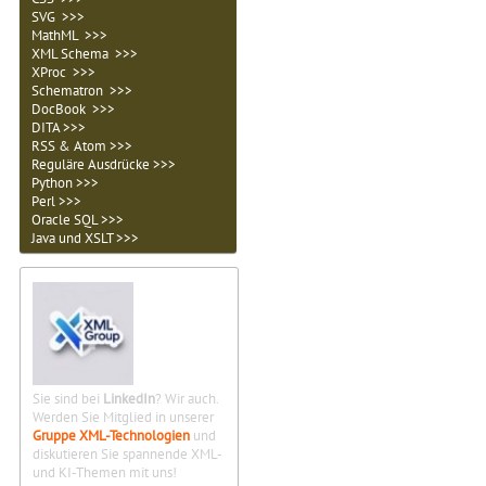
SVG >>>
MathML >>>
XML Schema >>>
XProc >>>
Schematron >>>
DocBook >>>
DITA >>>
RSS & Atom >>>
Reguläre Ausdrücke >>>
Python >>>
Perl >>>
Oracle SQL >>>
Java und XSLT >>>
Sie sind bei
LinkedIn
? Wir auch.
Werden Sie Mitglied in unserer
Gruppe XML-Technologien
und
diskutieren Sie spannende XML-
und KI-Themen mit uns!