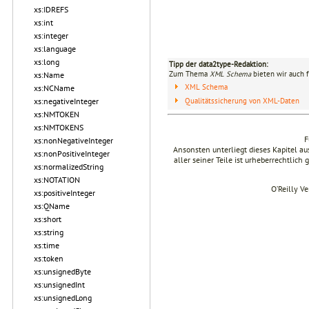
xs:IDREFS
xs:int
xs:integer
xs:language
xs:long
Tipp der data2type-Redaktion:
Zum Thema
XML Schema
bieten wir auch 
xs:Name
XML Schema
xs:NCName
Qualitätssicherung von XML-Daten
xs:negativeInteger
xs:NMTOKEN
xs:NMTOKENS
F
xs:nonNegativeInteger
Ansonsten unterliegt dieses Kapitel 
xs:nonPositiveInteger
aller seiner Teile ist urheberrechtlich
xs:normalizedString
xs:NOTATION
O’Reilly V
xs:positiveInteger
xs:QName
xs:short
xs:string
xs:time
xs:token
xs:unsignedByte
xs:unsignedInt
xs:unsignedLong