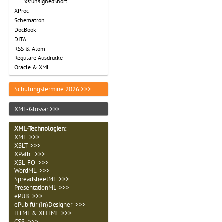
xs:unsignedShort
XProc
Schematron
DocBook
DITA
RSS & Atom
Reguläre Ausdrücke
Oracle & XML
Schulungstermine 2026 >>>
XML-Glossar >>>
XML-Technologien
:
XML >>>
XSLT >>>
XPath >>>
XSL-FO >>>
WordML >>>
SpreadsheetML >>>
PresentationML >>>
ePUB >>>
ePub für (In)Designer >>>
HTML & XHTML >>>
CSS >>>