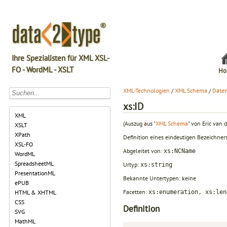
Ihre Spezialisten für XML XSL-
FO - WordML - XSLT
Ho
XML-Technologien
/
XML Schema
/
Daten
xs:ID
XML
(Auszug aus "
XML Schema
" von Eric van d
XSLT
XPath
Definition eines eindeutigen Bezeichner
XSL-FO
Abgeleitet von:
xs:NCName
WordML
SpreadsheetML
Urtyp:
xs:string
PresentationML
Bekannte Untertypen: keine
ePUB
Facetten:
xs:enumeration, xs:len
HTML & XHTML
CSS
Definition
SVG
MathML