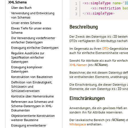
XML Schema
<
xs:
simpleType
name
=
"
I
Über das Buch
<
xs:
restriction
ba
Verwendung und Entwicklung
</
xs:
simpleType
>
von Schemas
Unser erstes Schema
Beschreibung
Etwas Tiefe für unser erstes
Schema
Der Zweck des Datentyps
besteht
xs:ID
Die Verwendung vordefinierter
DTDs verfügbaren ID-Attributtyp nacha
einfacher Datentypen
Erzeugung einfacher Datentypen
Im Gegensatz zu ihren
DTD
-Gegenstücke
auch für einfache Elementinhalte verw
Reguläre Ausdrücke zur
Spezifikation einfacher
Sowohl für Attribute als auch für einfach
Datentypen
XML-Namen
(
).
xs:NCName
Erzeugung komplexer
Datentypen
Bezeichner, die mit diesem Datentyp def
sie enthaltenden Elements, unabhängig 
Konstruktion von Bausteinen
Definition von Eindeutigkeit,
Die Einschränkung, die dieser Datentyp
Schlüsseln und
Elemente, die vom Datentyp
sind
xs:ID
Schlüsselverweisen
Kontrolle über Namensräume
Einschränkungen
Referenzen aus Schemas und
Schema-Datentypen in XML-
Anwendungen, die ein gewisses Maß an K
Dokumenten
sondern ihn für Attribute reservieren.
Objektorientierte Konstruktion
Der lexikalische Bereich (
) 
weiterer Bausteine
xs:NCName
Whitespace
enthalten.
Erzeugung erweiterbarer