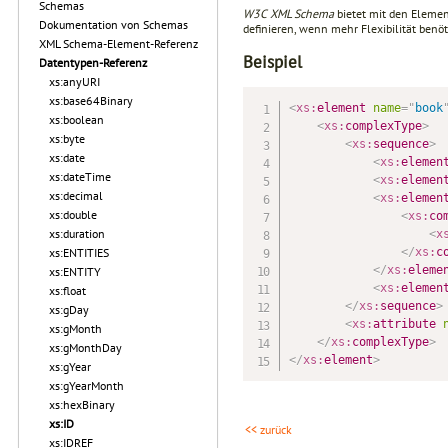
Schemas
W3C XML Schema
bietet mit den Eleme
Dokumentation von Schemas
definieren, wenn mehr Flexibilität benöt
XML Schema-Element-Referenz
Beispiel
Datentypen-Referenz
xs:anyURI
xs:base64Binary
<
xs:
element
name
=
"
book
xs:boolean
<
xs:
complexType
>
xs:byte
<
xs:
sequence
>
xs:date
<
xs:
elemen
xs:dateTime
<
xs:
elemen
xs:decimal
<
xs:
elemen
xs:double
<
xs:
co
xs:duration
<
x
xs:ENTITIES
</
xs:
c
</
xs:
eleme
xs:ENTITY
<
xs:
elemen
xs:float
</
xs:
sequence
>
xs:gDay
<
xs:
attribute
xs:gMonth
</
xs:
complexType
>
xs:gMonthDay
</
xs:
element
>
xs:gYear
xs:gYearMonth
xs:hexBinary
xs:ID
<< zurück
xs:IDREF