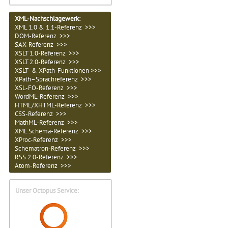
XML-Nachschlagewerk:
XML 1.0 & 1.1-Referenz >>>
DOM-Referenz >>>
SAX-Referenz >>>
XSLT 1.0-Referenz >>>
XSLT 2.0-Referenz >>>
XSLT- & XPath-Funktionen >>>
XPath–Sprachreferenz >>>
XSL-FO-Referenz >>>
WordML-Referenz >>>
HTML/XHTML-Referenz >>>
CSS-Referenz >>>
MathML-Referenz >>>
XML Schema-Referenz >>>
XProc-Referenz >>>
Schematron-Referenz >>>
RSS 2.0-Referenz >>>
Atom-Referenz >>>
Unser Octopus Service: