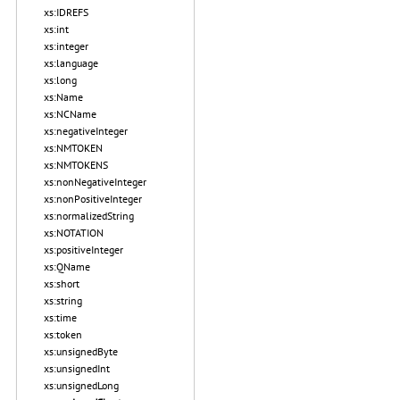
xs:IDREFS
xs:int
xs:integer
xs:language
xs:long
xs:Name
xs:NCName
xs:negativeInteger
xs:NMTOKEN
xs:NMTOKENS
xs:nonNegativeInteger
xs:nonPositiveInteger
xs:normalizedString
xs:NOTATION
xs:positiveInteger
xs:QName
xs:short
xs:string
xs:time
xs:token
xs:unsignedByte
xs:unsignedInt
xs:unsignedLong