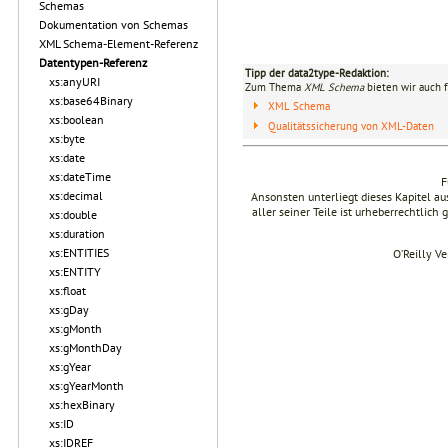
Schemas
Dokumentation von Schemas
XML Schema-Element-Referenz
Datentypen-Referenz
Tipp der data2type-Redaktion:
xs:anyURI
Zum Thema
XML Schema
bieten wir auch 
xs:base64Binary
XML Schema
xs:boolean
Qualitätssicherung von XML-Daten
xs:byte
xs:date
xs:dateTime
F
xs:decimal
Ansonsten unterliegt dieses Kapitel 
aller seiner Teile ist urheberrechtlich
xs:double
xs:duration
xs:ENTITIES
O’Reilly V
xs:ENTITY
xs:float
xs:gDay
xs:gMonth
xs:gMonthDay
xs:gYear
xs:gYearMonth
xs:hexBinary
xs:ID
xs:IDREF