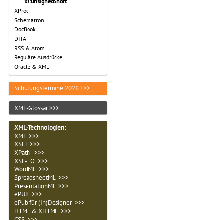
xs:unsignedShort
XProc
Schematron
DocBook
DITA
RSS & Atom
Reguläre Ausdrücke
Oracle & XML
Schulungstermine 2026 >>>
XML-Glossar >>>
XML-Technologien
:
XML >>>
XSLT >>>
XPath >>>
XSL-FO >>>
WordML >>>
SpreadsheetML >>>
PresentationML >>>
ePUB >>>
ePub für (In)Designer >>>
HTML & XHTML >>>
CSS >>>