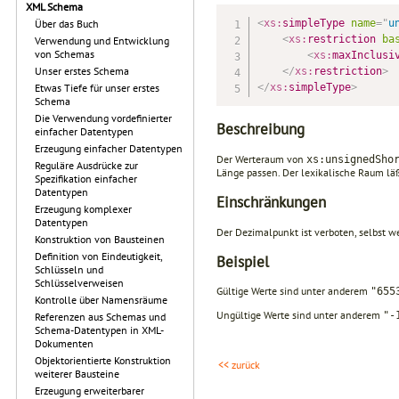
XML Schema
<
xs:
simpleType
name
=
"
u
Über das Buch
<
xs:
restriction
ba
Verwendung und Entwicklung
von Schemas
<
xs:
maxInclusi
Unser erstes Schema
</
xs:
restriction
>
</
xs:
simpleType
>
Etwas Tiefe für unser erstes
Schema
Die Verwendung vordefinierter
Beschreibung
einfacher Datentypen
Erzeugung einfacher Datentypen
Der Werteraum von
xs:unsignedSho
Reguläre Ausdrücke zur
Länge passen. Der lexikalische Raum läß
Spezifikation einfacher
Datentypen
Einschränkungen
Erzeugung komplexer
Datentypen
Der Dezimalpunkt ist verboten, selbst we
Konstruktion von Bausteinen
Definition von Eindeutigkeit,
Beispiel
Schlüsseln und
Schlüsselverweisen
Gültige Werte sind unter anderem
"655
Kontrolle über Namensräume
Ungültige Werte sind unter anderem
"-
Referenzen aus Schemas und
Schema-Datentypen in XML-
Dokumenten
Objektorientierte Konstruktion
<< zurück
weiterer Bausteine
Erzeugung erweiterbarer