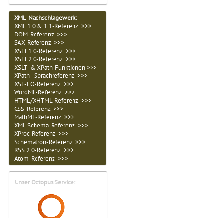
XML-Nachschlagewerk:
XML 1.0 & 1.1-Referenz >>>
DOM-Referenz >>>
SAX-Referenz >>>
XSLT 1.0-Referenz >>>
XSLT 2.0-Referenz >>>
XSLT- & XPath-Funktionen >>>
XPath–Sprachreferenz >>>
XSL-FO-Referenz >>>
WordML-Referenz >>>
HTML/XHTML-Referenz >>>
CSS-Referenz >>>
MathML-Referenz >>>
XML Schema-Referenz >>>
XProc-Referenz >>>
Schematron-Referenz >>>
RSS 2.0-Referenz >>>
Atom-Referenz >>>
Unser Octopus Service: