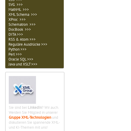
SVG >>>
MathML >>>
XML Schema >>>
XProc >>>
Schematron >>>
DocBook >>>
DITA >>>
RSS & Atom >>>
Reguläre Ausdrücke >>>
Python >>>
Perl >>>
Oracle SQL >>>
Java und XSLT >>>
Sie sind bei
LinkedIn
? Wir auch.
Werden Sie Mitglied in unserer
Gruppe XML-Technologien
und
diskutieren Sie spannende XML-
und KI-Themen mit uns!