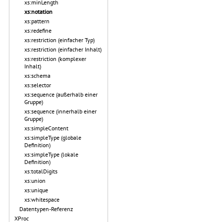
xs:minLength
xs:notation
xs:pattern
xs:redefine
xs:restriction (einfacher Typ)
xs:restriction (einfacher Inhalt)
xs:restriction (komplexer
Inhalt)
xs:schema
xs:selector
xs:sequence (außerhalb einer
Gruppe)
xs:sequence (innerhalb einer
Gruppe)
xs:simpleContent
xs:simpleType (globale
Definition)
xs:simpleType (lokale
Definition)
xs:totalDigits
xs:union
xs:unique
xs:whitespace
Datentypen-Referenz
XProc