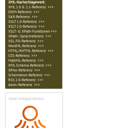
XML-Nachschlagewerk:
XML 1.0 & 1.1-Referenz >>>
DOM-Referenz >>>
SAX-Referenz >>>
XSLT 1.0-Referenz >>>
XSLT 2.0-Referenz >>>
XSLT- & XPath-Funktionen >>>
XPath–Sprachreferenz >>>
XSL-FO-Referenz >>>
WordML-Referenz >>>
HTML/XHTML-Referenz >>>
CSS-Referenz >>>
MathML-Referenz >>>
XML Schema-Referenz >>>
XProc-Referenz >>>
Schematron-Referenz >>>
RSS 2.0-Referenz >>>
Atom-Referenz >>>
Unser Octopus Service: