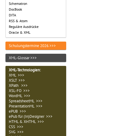
Schematron
DocBook
DITA
RSS & Atom
Reguläre Ausdrücke
Oracle & XML
Schulungstermine 2026 >>>
XML-Glossar >>>
XML-Technologien
:
XML >>>
XSLT >>>
XPath >>>
XSL-FO >>>
WordML >>>
SpreadsheetML >>>
PresentationML >>>
ePUB >>>
ePub für (In)Designer >>>
HTML & XHTML >>>
CSS >>>
SVG >>>