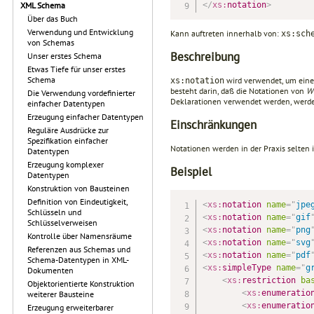
</
xs:
notation
>
XML Schema
Über das Buch
Verwendung und Entwicklung
Kann auftreten innerhalb von:
xs:sch
von Schemas
Beschreibung
Unser erstes Schema
Etwas Tiefe für unser erstes
Schema
wird verwendet, um eine
xs:notation
besteht darin, daß die Notationen von
W
Die Verwendung vordefinierter
Deklarationen verwendet werden, werde
einfacher Datentypen
Erzeugung einfacher Datentypen
Einschränkungen
Reguläre Ausdrücke zur
Spezifikation einfacher
Notationen werden in der Praxis selten
Datentypen
Erzeugung komplexer
Beispiel
Datentypen
Konstruktion von Bausteinen
Definition von Eindeutigkeit,
<
xs:
notation
name
=
"
jpe
Schlüsseln und
<
xs:
notation
name
=
"
gif
Schlüsselverweisen
<
xs:
notation
name
=
"
png
Kontrolle über Namensräume
<
xs:
notation
name
=
"
svg
Referenzen aus Schemas und
<
xs:
notation
name
=
"
pdf
Schema-Datentypen in XML-
<
xs:
simpleType
name
=
"
g
Dokumenten
<
xs:
restriction
ba
Objektorientierte Konstruktion
<
xs:
enumeratio
weiterer Bausteine
<
xs:
enumeratio
Erzeugung erweiterbarer