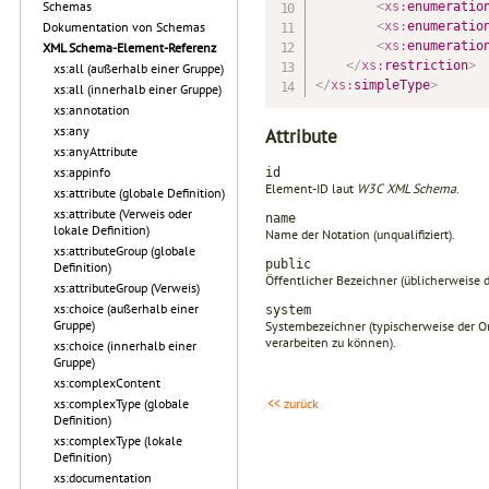
Schemas
<
xs:
enumeratio
<
xs:
enumeratio
Dokumentation von Schemas
<
xs:
enumeratio
XML Schema-Element-Referenz
</
xs:
restriction
>
xs:all (außerhalb einer Gruppe)
</
xs:
simpleType
>
xs:all (innerhalb einer Gruppe)
xs:annotation
xs:any
Attribute
xs:anyAttribute
xs:appinfo
id
Element-ID laut
W3C XML Schema
.
xs:attribute (globale Definition)
xs:attribute (Verweis oder
name
lokale Definition)
Name der Notation (unqualifiziert).
xs:attributeGroup (globale
public
Definition)
Öffentlicher Bezeichner (üblicherweise d
xs:attributeGroup (Verweis)
xs:choice (außerhalb einer
system
Gruppe)
Systembezeichner (typischerweise der O
verarbeiten zu können).
xs:choice (innerhalb einer
Gruppe)
xs:complexContent
xs:complexType (globale
<< zurück
Definition)
xs:complexType (lokale
Definition)
xs:documentation