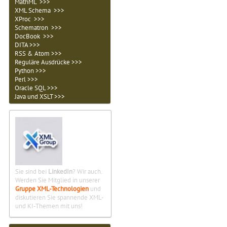
MathML >>>
XML Schema >>>
XProc >>>
Schematron >>>
DocBook >>>
DITA >>>
RSS & Atom >>>
Reguläre Ausdrücke >>>
Python >>>
Perl >>>
Oracle SQL >>>
Java und XSLT >>>
Sie sind bei
LinkedIn
? Wir auch.
Werden Sie Mitglied in unserer
Gruppe XML-Technologien
und
diskutieren Sie spannende XML-
und KI-Themen mit uns!