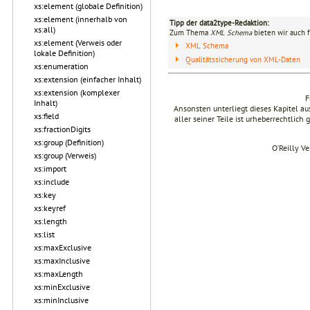
xs:element (globale Definition)
xs:element (innerhalb von
Tipp der data2type-Redaktion:
xs:all)
Zum Thema
XML Schema
bieten wir auch 
xs:element (Verweis oder
XML Schema
lokale Definition)
Qualitätssicherung von XML-Daten
xs:enumeration
xs:extension (einfacher Inhalt)
xs:extension (komplexer
F
Inhalt)
Ansonsten unterliegt dieses Kapitel 
xs:field
aller seiner Teile ist urheberrechtlich
xs:fractionDigits
xs:group (Definition)
O’Reilly V
xs:group (Verweis)
xs:import
xs:include
xs:key
xs:keyref
xs:length
xs:list
xs:maxExclusive
xs:maxInclusive
xs:maxLength
xs:minExclusive
xs:minInclusive