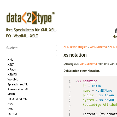
Ihre Spezialisten für XML XSL-
FO - WordML - XSLT
Ho
XML-Technologien
/
XML Schema
/
XML 
xs:notation
XML
(Auszug aus "
XML Schema
" von Eric van d
XSLT
XPath
Deklaration einer Notation.
XSL-FO
WordML
<
xs:
notation
SpreadsheetML
id
=
 xs:ID
PresentationML
name
=
 xs:NCName
ePUB
public
=
 xs:token
HTML & XHTML
system
=
 xs:anyURI
CSS
{beliebige
Attribu
SVG
>
MathML