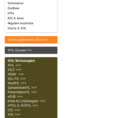
Schematron
DocBook
DITA
RSS & Atom
Reguläre Ausdrücke
Oracle & XML
Schulungstermine 2026 >>>
XML-Glossar >>>
XML-Technologien
:
XML >>>
XSLT >>>
XPath >>>
XSL-FO >>>
WordML >>>
SpreadsheetML >>>
PresentationML >>>
ePUB >>>
ePub für (In)Designer >>>
HTML & XHTML >>>
CSS >>>
SVG >>>