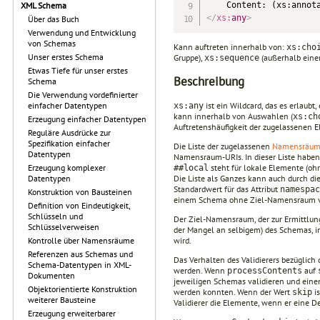
XML Schema
</
xs:
any
>
Über das Buch
Verwendung und Entwicklung
von Schemas
Kann auftreten innerhalb von:
xs:cho
Unser erstes Schema
Gruppe),
(außerhalb eine
xs:sequence
Etwas Tiefe für unser erstes
Beschreibung
Schema
Die Verwendung vordefinierter
ist ein Wildcard, das es erlaub
einfacher Datentypen
xs:any
kann innerhalb von Auswahlen (
xs:ch
Erzeugung einfacher Datentypen
Auftretenshäufigkeit der zugelassenen 
Reguläre Ausdrücke zur
Spezifikation einfacher
Die Liste der zugelassenen
Namensräu
Datentypen
Namensraum-URIs. In dieser Liste habe
steht für lokale Elemente (o
Erzeugung komplexer
##local
Die Liste als Ganzes kann auch durch di
Datentypen
Standardwert für das Attribut
namespac
Konstruktion von Bausteinen
einem Schema ohne Ziel-Namensraum ve
Definition von Eindeutigkeit,
Schlüsseln und
Der Ziel-Namensraum, der zur Ermittlun
Schlüsselverweisen
der Mangel an selbigem) des Schemas, i
wird.
Kontrolle über Namensräume
Referenzen aus Schemas und
Das Verhalten des Validierers bezüglich
Schema-Datentypen in XML-
werden. Wenn
auf
processContents
Dokumenten
jeweiligen Schemas validieren und eine
Objektorientierte Konstruktion
werden konnten. Wenn der Wert
is
skip
weiterer Bausteine
Validierer die Elemente, wenn er eine Def
Erzeugung erweiterbarer