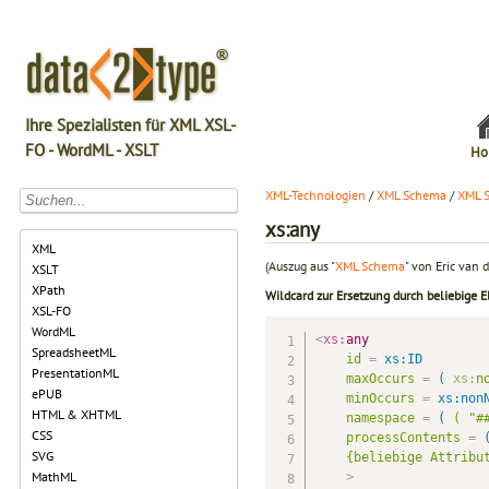
Ihre Spezialisten für XML XSL-
FO - WordML - XSLT
Ho
XML-Technologien
/
XML Schema
/
XML 
xs:any
XML
(Auszug aus "
XML Schema
" von Eric van d
XSLT
XPath
Wildcard zur Ersetzung durch beliebige 
XSL-FO
WordML
<
xs:
any
SpreadsheetML
id
=
 xs:ID
PresentationML
maxOccurs
=
 (
xs:
n
ePUB
minOccurs
=
 xs:non
HTML & XHTML
namespace
=
 (
(
"#
CSS
processContents
=
 
SVG
{beliebige
Attribu
MathML
>