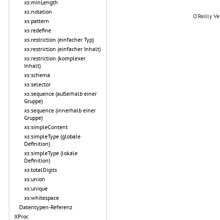
xs:minLength
xs:notation
O’Reilly V
xs:pattern
xs:redefine
xs:restriction (einfacher Typ)
xs:restriction (einfacher Inhalt)
xs:restriction (komplexer
Inhalt)
xs:schema
xs:selector
xs:sequence (außerhalb einer
Gruppe)
xs:sequence (innerhalb einer
Gruppe)
xs:simpleContent
xs:simpleType (globale
Definition)
xs:simpleType (lokale
Definition)
xs:totalDigits
xs:union
xs:unique
xs:whitespace
Datentypen-Referenz
XProc