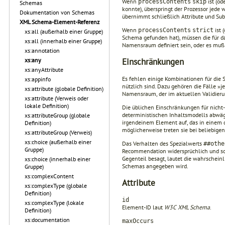
Wenn
ist (od
processContents
skip
Schemas
konnte), überspringt der Prozessor jede 
Dokumentation von Schemas
übernimmt schließlich Attribute und S
XML Schema-Element-Referenz
Wenn
ist 
processContents
strict
xs:all (außerhalb einer Gruppe)
Schema gefunden hat), müssen die für d
xs:all (innerhalb einer Gruppe)
Namensraum definiert sein, oder es muß 
xs:annotation
Einschränkungen
xs:any
xs:anyAttribute
Es fehlen einige Kombinationen für die
xs:appinfo
nützlich sind. Dazu gehören die Fälle »
xs:attribute (globale Definition)
Namensraum, der im aktuellen Validieru
xs:attribute (Verweis oder
lokale Definition)
Die üblichen Einschränkungen für nicht-
deterministischen Inhaltsmodells abwäge
xs:attributeGroup (globale
irgendeinem Element auf, das in einem d
Definition)
möglicherweise treten sie bei beliebige
xs:attributeGroup (Verweis)
xs:choice (außerhalb einer
Das Verhalten des Spezialwerts
##othe
Gruppe)
Recommendation widersprüchlich und so
Gegenteil besagt, lautet die wahrscheinl
xs:choice (innerhalb einer
Schemas angegeben wird.
Gruppe)
xs:complexContent
Attribute
xs:complexType (globale
Definition)
id
xs:complexType (lokale
Element-ID laut
W3C XML Schema
.
Definition)
xs:documentation
maxOccurs