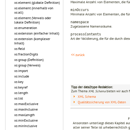
Maximale Anzahl von Elementen, die für 
xs:element (globale Definition)
xs:element (innerhalb von
minOccurs
xs:all)
Minimale Anzahl von Elementen, die für 
xs:element (Verweis oder
namespace
lokale Definition)
Zugelassene Namensräume.
xs:enumeration
xs:extension (einfacher Inhalt)
processContents
Art der Validierung, die für die durch d
xs:extension (komplexer
Inhalt)
xs:field
xs:fractionDigits
<< zurück
xs:group (Definition)
xs:group (Verweis)
xs:import
xs:include
xs:key
Tipp der data2type-Redaktion:
xs:keyref
Zum Thema
XML Schema
bieten wir auch 
xs:length
XML Schema
xs:list
Qualitätssicherung von XML-Daten
xs:maxExclusive
xs:maxInclusive
xs:maxLength
F
xs:minExclusive
Ansonsten unterliegt dieses Kapitel 
xs:minInclusive
aller seiner Teile ist urheberrechtlich