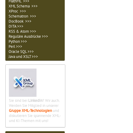
MathML >>>
XML Schema >>>
XProc >>>
Schematron >>>
DocBook >>>
DITA >>>
RSS & Atom >>>
Reguläre Ausdrücke >>>
Python >>>
Perl >>>
Oracle SQL >>>
Java und XSLT >>>
Sie sind bei
LinkedIn
? Wir auch.
Werden Sie Mitglied in unserer
Gruppe XML-Technologien
und
diskutieren Sie spannende XML-
und KI-Themen mit uns!