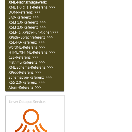
XML-Nachschlagewerk:
XML 1.0 & 1.1-Referenz >>>
DOM-Referenz >>>
SAX-Referenz >>>
XSLT 1.0-Referenz >>>
XSLT 2.0-Referenz >>>
XSLT- & XPath-Funktionen >>>
XPath–Sprachreferenz >>>
XSL-FO-Referenz >>>
WordML-Referenz >>>
HTML/XHTML-Referenz >>>
CSS-Referenz >>>
MathML-Referenz >>>
XML Schema-Referenz >>>
XProc-Referenz >>>
Schematron-Referenz >>>
RSS 2.0-Referenz >>>
Atom-Referenz >>>
Unser Octopus Service: