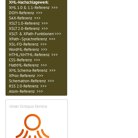
XML-Nachschlagewerk:
XML 1.0 & 1.1-Referenz >>>
DOM-Referenz >>>
SAX-Referenz >>>
XSLT 1.0-Referenz >>>
XSLT 2.0-Referenz >>>
XSLT- & XPath-Funktionen >>>
XPath–Sprachreferenz >>>
XSL-FO-Referenz >>>
WordML-Referenz >>>
HTML/XHTML-Referenz >>>
CSS-Referenz >>>
MathML-Referenz >>>
XML Schema-Referenz >>>
XProc-Referenz >>>
Schematron-Referenz >>>
RSS 2.0-Referenz >>>
Atom-Referenz >>>
Unser Octopus Service: