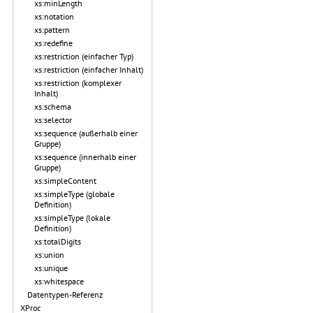
xs:minLength
xs:notation
xs:pattern
xs:redefine
xs:restriction (einfacher Typ)
xs:restriction (einfacher Inhalt)
xs:restriction (komplexer
Inhalt)
xs:schema
xs:selector
xs:sequence (außerhalb einer
Gruppe)
xs:sequence (innerhalb einer
Gruppe)
xs:simpleContent
xs:simpleType (globale
Definition)
xs:simpleType (lokale
Definition)
xs:totalDigits
xs:union
xs:unique
xs:whitespace
Datentypen-Referenz
XProc