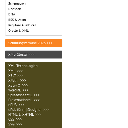
Schematron
DocBook
DITA
RSS & Atom
Reguläre Ausdrücke
Oracle & XML
Schulungstermine 2026 >>>
XML-Glossar >>>
XML-Technologien
:
XML >>>
XSLT >>>
XPath >>>
XSL-FO >>>
WordML >>>
SpreadsheetML >>>
PresentationML >>>
ePUB >>>
ePub für (In)Designer >>>
HTML & XHTML >>>
CSS >>>
SVG >>>