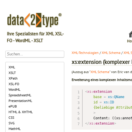
Ihre Spezialisten für XML XSL-
FO - WordML - XSLT
Ho
XML-Technologien
/
XML Schema
/
XML 
xs:extension (komplexer I
XML
(Auszug aus "
XML Schema
" von Eric van d
XSLT
XPath
Erweiterung eines komplexen Inhaltsmo
XSL-FO
WordML
<
xs:
extension
SpreadsheetML
base
=
 xs:QName
PresentationML
id
=
 xs:ID
ePUB
{beliebige
Attribu
HTML & XHTML
>
CSS
SVG
</
xs:
extension
>
MathML