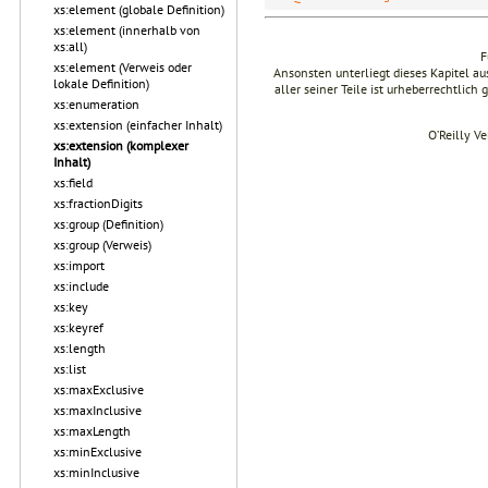
xs:element (globale Definition)
xs:element (innerhalb von
xs:all)
F
xs:element (Verweis oder
Ansonsten unterliegt dieses Kapitel 
lokale Definition)
aller seiner Teile ist urheberrechtlich
xs:enumeration
xs:extension (einfacher Inhalt)
O’Reilly V
xs:extension (komplexer
Inhalt)
xs:field
xs:fractionDigits
xs:group (Definition)
xs:group (Verweis)
xs:import
xs:include
xs:key
xs:keyref
xs:length
xs:list
xs:maxExclusive
xs:maxInclusive
xs:maxLength
xs:minExclusive
xs:minInclusive