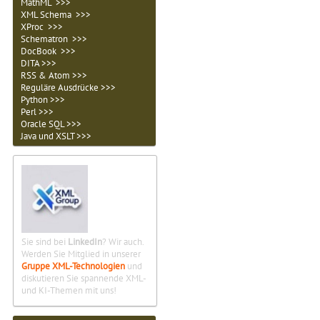
MathML >>>
XML Schema >>>
XProc >>>
Schematron >>>
DocBook >>>
DITA >>>
RSS & Atom >>>
Reguläre Ausdrücke >>>
Python >>>
Perl >>>
Oracle SQL >>>
Java und XSLT >>>
Sie sind bei
LinkedIn
? Wir auch.
Werden Sie Mitglied in unserer
Gruppe XML-Technologien
und
diskutieren Sie spannende XML-
und KI-Themen mit uns!