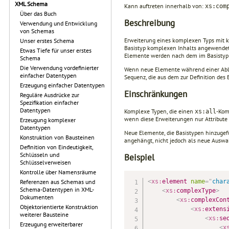
XML Schema
Kann auftreten innerhalb von:
xs:com
Über das Buch
Beschreibung
Verwendung und Entwicklung
von Schemas
Erweiterung eines komplexen Typs mit 
Unser erstes Schema
Basistyp komplexen Inhalts angewendet 
Etwas Tiefe für unser erstes
Elemente werden nach dem im Basistyp
Schema
Die Verwendung vordefinierter
Wenn neue Elemente während einer Ablei
einfacher Datentypen
Sequenz, die aus dem zur Definition de
Erzeugung einfacher Datentypen
Einschränkungen
Reguläre Ausdrücke zur
Spezifikation einfacher
Datentypen
Komplexe Typen, die einen
-Kom
xs:all
wenn diese Erweiterungen nur Attribute
Erzeugung komplexer
Datentypen
Neue Elemente, die Basistypen hinzugef
Konstruktion von Bausteinen
angehängt, nicht jedoch als neue Auswa
Definition von Eindeutigkeit,
Schlüsseln und
Beispiel
Schlüsselverweisen
Kontrolle über Namensräume
<
xs:
element
name
=
"
char
Referenzen aus Schemas und
Schema-Datentypen in XML-
<
xs:
complexType
>
Dokumenten
<
xs:
complexCon
Objektorientierte Konstruktion
<
xs:
extens
weiterer Bausteine
<
xs:
se
Erzeugung erweiterbarer
<
x