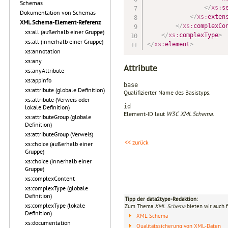
Schemas
</
xs:
s
Dokumentation von Schemas
</
xs:
exten
XML Schema-Element-Referenz
</
xs:
complexCo
xs:all (außerhalb einer Gruppe)
</
xs:
complexType
>
xs:all (innerhalb einer Gruppe)
</
xs:
element
>
xs:annotation
xs:any
Attribute
xs:anyAttribute
xs:appinfo
base
xs:attribute (globale Definition)
Qualifizierter Name des Basistyps.
xs:attribute (Verweis oder
id
lokale Definition)
Element-ID laut
W3C XML Schema
.
xs:attributeGroup (globale
Definition)
xs:attributeGroup (Verweis)
<< zurück
xs:choice (außerhalb einer
Gruppe)
xs:choice (innerhalb einer
Gruppe)
xs:complexContent
xs:complexType (globale
Definition)
Tipp der data2type-Redaktion:
xs:complexType (lokale
Zum Thema
XML Schema
bieten wir auch 
Definition)
XML Schema
xs:documentation
Qualitätssicherung von XML-Daten