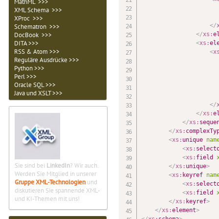
MathML >>>
XML Schema >>>
XProc >>>
</
Schematron >>>
</
xs:
e
DocBook >>>
DITA >>>
<
xs:
el
RSS & Atom >>>
<
x
Reguläre Ausdrücke >>>
Python >>>
Perl >>>
Oracle SQL >>>
Java und XSLT >>>
</
</
xs:
e
</
xs:
seque
</
xs:
complexTy
<
xs:
unique
nam
<
xs:
select
<
xs:
field
Sie sind bei
LinkedIn
? Wir auch.
</
xs:
unique
>
Werden Sie Mitglied in unserer
<
xs:
keyref
nam
Gruppe XML-Technologien
und
<
xs:
select
diskutieren Sie spannende XML-
<
xs:
field
und KI-Themen mit uns!
</
xs:
keyref
>
</
xs:
element
>
</
xs:
schema
>