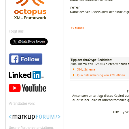
refer
Name des Schlüssels (bzw. der Eindeutigk
<< zurück
Folgt uns:
Tipp der data2type-Redaktion:
Zum Thema
XML Schema
bieten wir auch 
XML Schema
Qualitätssicherung von XML-Daten
F
Ansonsten unterliegt dieses Kapitel 
aller seiner Teile ist urheberrechtlich
Veranstalter von:
O’Reilly V
Unsere Partnerveranstaltung: