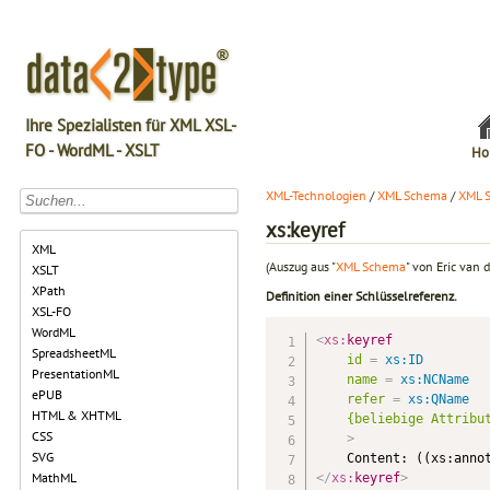
Ihre Spezialisten für XML XSL-
FO - WordML - XSLT
Ho
XML-Technologien
/
XML Schema
/
XML 
xs:keyref
XML
(Auszug aus "
XML Schema
" von Eric van d
XSLT
XPath
Definition einer Schlüsselreferenz.
XSL-FO
WordML
<
xs:
keyref
SpreadsheetML
id
=
 xs:ID
PresentationML
name
=
 xs:NCName
ePUB
refer
=
 xs:QName
HTML & XHTML
{beliebige
Attribu
CSS
>
SVG
MathML
</
xs:
keyref
>