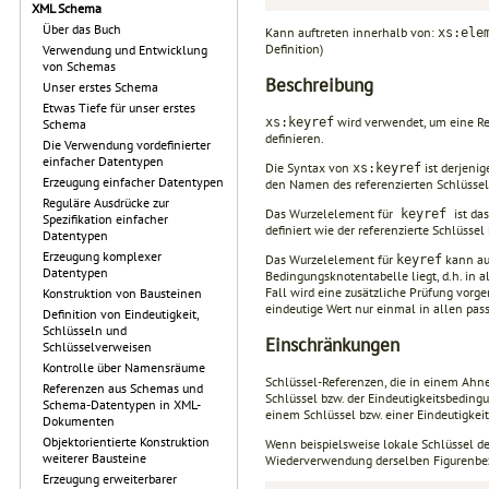
XML Schema
Über das Buch
Kann auftreten innerhalb von:
xs:ele
Definition)
Verwendung und Entwicklung
von Schemas
Beschreibung
Unser erstes Schema
Etwas Tiefe für unser erstes
wird verwendet, um eine Re
xs:keyref
Schema
definieren.
Die Verwendung vordefinierter
einfacher Datentypen
Die Syntax von
ist derjeni
xs:keyref
Erzeugung einfacher Datentypen
den Namen des referenzierten Schlüssel
Reguläre Ausdrücke zur
Das Wurzelelement für
ist da
keyref
Spezifikation einfacher
definiert wie der referenzierte Schlüsse
Datentypen
Erzeugung komplexer
Das Wurzelelement für
kann auc
keyref
Datentypen
Bedingungsknotentabelle liegt, d.h. in 
Fall wird eine zusätzliche Prüfung vorge
Konstruktion von Bausteinen
eindeutige Wert nur einmal in allen pas
Definition von Eindeutigkeit,
Schlüsseln und
Einschränkungen
Schlüsselverweisen
Kontrolle über Namensräume
Schlüssel-Referenzen, die in einem Ahnen
Referenzen aus Schemas und
Schlüssel bzw. der Eindeutigkeitsbeding
Schema-Datentypen in XML-
einem Schlüssel bzw. einer Eindeutigkei
Dokumenten
Objektorientierte Konstruktion
Wenn beispielsweise lokale Schlüssel def
weiterer Bausteine
Wiederverwendung derselben Figurenbeze
Erzeugung erweiterbarer