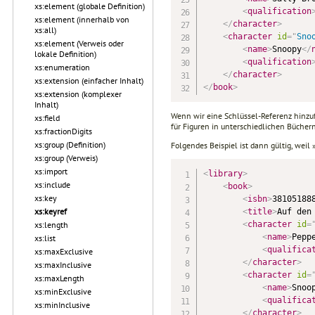
xs:element (globale Definition)
<
qualification
xs:element (innerhalb von
</
character
>
xs:all)
<
character
id
=
"
Sno
xs:element (Verweis oder
<
name
>
Snoopy
</
lokale Definition)
<
qualification
xs:enumeration
</
character
>
xs:extension (einfacher Inhalt)
</
book
>
xs:extension (komplexer
Inhalt)
Wenn wir eine Schlüssel-Referenz hinzuf
xs:field
für Figuren in unterschiedlichen Bücher
xs:fractionDigits
xs:group (Definition)
Folgendes Beispiel ist dann gültig, weil 
xs:group (Verweis)
xs:import
<
library
>
xs:include
<
book
>
xs:key
<
isbn
>
38105188
xs:keyref
<
title
>
Auf den
<
character
id
=
xs:length
<
name
>
Pepp
xs:list
<
qualifica
xs:maxExclusive
</
character
>
xs:maxInclusive
<
character
id
=
xs:maxLength
<
name
>
Snoo
xs:minExclusive
<
qualifica
xs:minInclusive
</
character
>