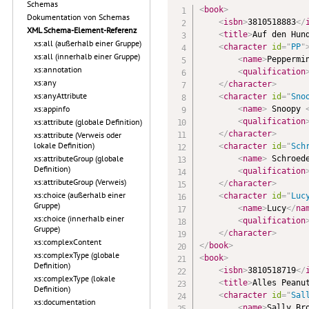
Schemas
<
book
>
Dokumentation von Schemas
<
isbn
>
3810518883
</
XML Schema-Element-Referenz
<
title
>
Auf den Hun
xs:all (außerhalb einer Gruppe)
<
character
id
=
"
PP
"
xs:all (innerhalb einer Gruppe)
<
name
>
Peppermi
xs:annotation
<
qualification
xs:any
</
character
>
xs:anyAttribute
<
character
id
=
"
Sno
xs:appinfo
<
name
>
 Snoopy 
<
qualification
xs:attribute (globale Definition)
</
character
>
xs:attribute (Verweis oder
lokale Definition)
<
character
id
=
"
Sch
xs:attributeGroup (globale
<
name
>
 Schroed
Definition)
<
qualification
xs:attributeGroup (Verweis)
</
character
>
xs:choice (außerhalb einer
<
character
id
=
"
Luc
Gruppe)
<
name
>
Lucy
</
na
xs:choice (innerhalb einer
<
qualification
Gruppe)
</
character
>
xs:complexContent
</
book
>
xs:complexType (globale
<
book
>
Definition)
<
isbn
>
3810518719
</
xs:complexType (lokale
<
title
>
Alles Peanu
Definition)
<
character
id
=
"
Sal
xs:documentation
<
name
>
Sally Br