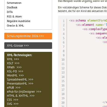
Das Beispiel würde ungültig, wenn wir 
Schematron
Ein vollständiges Schema für dieses Do
DocBook
bezieht, die für ein Kind des aktuellen Kn
DITA
RSS & Atom
<
xs:
schema
elementForm
Reguläre Ausdrücke
<
xs:
element
name
=
"
Oracle & XML
<
xs:
complexTyp
<
xs:
sequen
Schulungstermine 2026 >>>
<
xs:
el
<
x
XML-Glossar >>>
XML-Technologien
:
XML >>>
XSLT >>>
XPath >>>
XSL-FO >>>
WordML >>>
SpreadsheetML >>>
PresentationML >>>
ePUB >>>
ePub für (In)Designer >>>
HTML & XHTML >>>
CSS >>>
</
SVG >>>
<
x