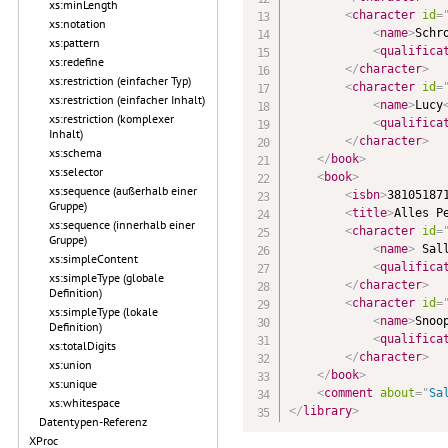
xs:minLength
<
character
id
=
xs:notation
<
name
>
Schr
xs:pattern
<
qualifica
xs:redefine
</
character
>
xs:restriction (einfacher Typ)
<
character
id
=
xs:restriction (einfacher Inhalt)
<
name
>
Lucy
xs:restriction (komplexer
<
qualifica
Inhalt)
</
character
>
xs:schema
</
book
>
xs:selector
<
book
>
xs:sequence (außerhalb einer
<
isbn
>
38105187
Gruppe)
<
title
>
Alles P
xs:sequence (innerhalb einer
<
character
id
=
Gruppe)
<
name
>
 Sal
xs:simpleContent
<
qualifica
xs:simpleType (globale
</
character
>
Definition)
<
character
id
=
xs:simpleType (lokale
<
name
>
Snoo
Definition)
<
qualifica
xs:totalDigits
</
character
>
xs:union
</
book
>
xs:unique
<
comment
about
=
"
Sa
xs:whitespace
</
library
>
Datentypen-Referenz
XProc