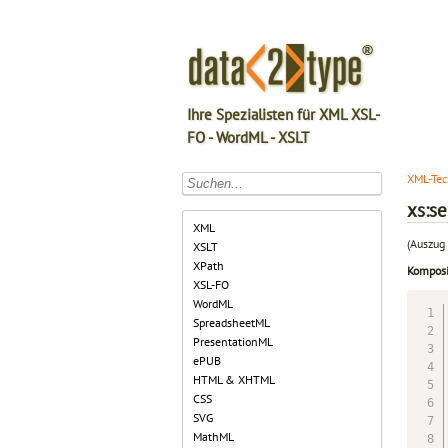
Ihre Spezialisten für XML XSL-
FO - WordML - XSLT
XML-Tec
xs:s
XML
(Auszug 
XSLT
XPath
Komposi
XSL-FO
WordML
SpreadsheetML
PresentationML
ePUB
HTML & XHTML
CSS
SVG
MathML