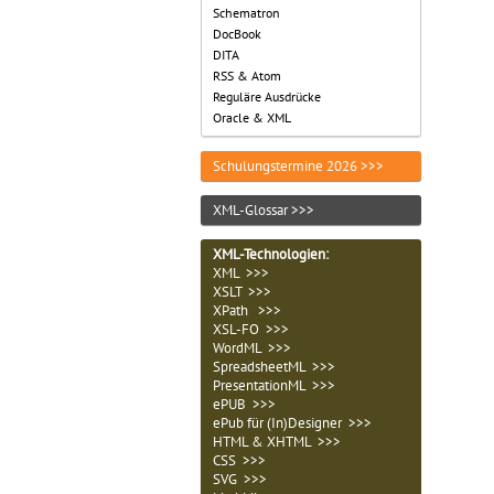
Schematron
DocBook
DITA
RSS & Atom
Reguläre Ausdrücke
Oracle & XML
Schulungstermine 2026 >>>
XML-Glossar >>>
XML-Technologien
:
XML >>>
XSLT >>>
XPath >>>
XSL-FO >>>
WordML >>>
SpreadsheetML >>>
PresentationML >>>
ePUB >>>
ePub für (In)Designer >>>
HTML & XHTML >>>
CSS >>>
SVG >>>