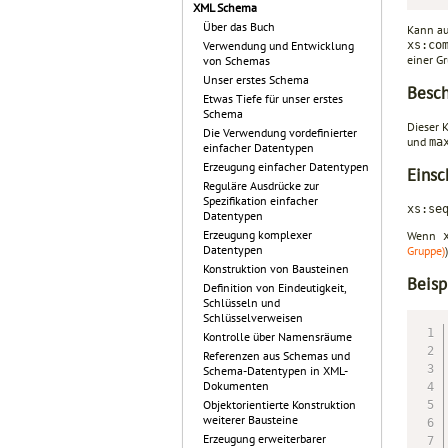
XML Schema
Über das Buch
Kann au
xs:co
Verwendung und Entwicklung
einer G
von Schemas
Unser erstes Schema
Besc
Etwas Tiefe für unser erstes
Schema
Dieser 
Die Verwendung vordefinierter
und
ma
einfacher Datentypen
Erzeugung einfacher Datentypen
Einsc
Reguläre Ausdrücke zur
Spezifikation einfacher
xs:se
Datentypen
Erzeugung komplexer
Wenn
x
Datentypen
Gruppe)
)
Konstruktion von Bausteinen
Beisp
Definition von Eindeutigkeit,
Schlüsseln und
Schlüsselverweisen
Kontrolle über Namensräume
Referenzen aus Schemas und
Schema-Datentypen in XML-
Dokumenten
Objektorientierte Konstruktion
weiterer Bausteine
Erzeugung erweiterbarer