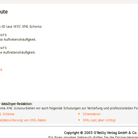
bute
-ID laut
W3C XML Schema
.
curs
e Auftretenshäufigkeit.
curs
e Auftretenshäufigkeit.
ck
r data2type-Redaktion:
hema
XML Schema
bieten wir auch folgende Schulungen zur Vertiefung und professionellen For
L Schema
Schematron
litätssicherung von XML-Daten
XML-Last, aber richtig!
Copyright © 2003 O'Reilly Verlag GmbH & Co.
Für Ihren privaten Gebrauch dürfen Sie die Online-Versio