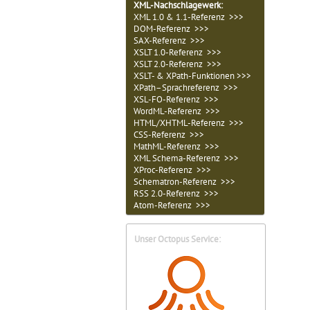
XML-Nachschlagewerk:
XML 1.0 & 1.1-Referenz >>>
DOM-Referenz >>>
SAX-Referenz >>>
XSLT 1.0-Referenz >>>
XSLT 2.0-Referenz >>>
XSLT- & XPath-Funktionen >>>
XPath–Sprachreferenz >>>
XSL-FO-Referenz >>>
WordML-Referenz >>>
HTML/XHTML-Referenz >>>
CSS-Referenz >>>
MathML-Referenz >>>
XML Schema-Referenz >>>
XProc-Referenz >>>
Schematron-Referenz >>>
RSS 2.0-Referenz >>>
Atom-Referenz >>>
Unser Octopus Service: