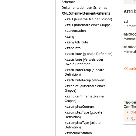
Schemas
Dokumentation von Schemas
Attri
XML Schema-Element-Referenz
xs:all (außerhalb einer Gruppe)
id
xs:all (innerhalb einer Gruppe)
Element
xs:annotation
maxOc
xs:any
Maximal
xs:anyAttribute
minOc
xs:appinfo
Minimal
xs:attribute (globale Definition)
xs:attribute (Verweis oder
lokale Definition)
<< zurü
xs:attributeGroup (globale
Definition)
xs:attributeGroup (Verweis)
xs:choice (außerhalb einer
Gruppe)
xs:choice (innerhalb einer
Gruppe)
Tipp de
xs:complexContent
Zum T
xs:complexType (globale
XM
Definition)
Qua
xs:complexType (lokale
Definition)
xs:documentation