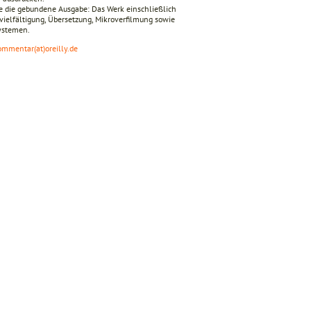
 die gebundene Ausgabe: Das Werk einschließlich
ervielfältigung, Übersetzung, Mikroverfilmung sowie
Systemen.
ommentar(at)oreilly.de