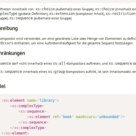
ftreten innerhalb von:
(außerhalb einer Gruppe),
(innerhalb ei
xs:choice
xs:choice
(globale Definition),
(komplexer Inhalt),
mplexType
xs:extension
xs:restriction
ruppe),
(außerhalb einer Gruppe)
xs:sequence
hreibung
Kompositor wird verwendet, um eine geordnete Liste oder Menge von Elementen zu defini
enthalten, um eine Auftretenshäufigkeit für die gesamte Sequenz festzulegen.
xOccurs
hränkungen
darf nicht innerhalb eines
-Kompositors auftreten, und
da
quence
xs:all
xs:sequence
innerhalb eines
-Kompositors auftritt, ist sein Inhaltsmodell 
s:sequence
xs:group
.
iel
<
xs:
element
name
=
"
library
"
>
<
xs:
complexType
>
<
xs:
sequence
>
<
xs:
element
ref
=
"
book
"
maxOccurs
=
"
unbounded
"
/>
</
xs:
sequence
>
</
xs:
complexType
>
</
xs:
element
>