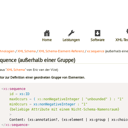
Home
Leistungen
Software
XML-Te
hnologien
/
XML Schema
/
XML Schema-Element-Referenz
/
xs:sequence
(außerhalb eine
equence (außerhalb einer Gruppe)
aus "
XML Schema
" von Eric van der Vlist)
tor zur Definition einer geordneten Gruppe von Elementen.
<
xs:
sequence
id
=
 xs:ID
maxOccurs
=
 (
xs:
nonNegativeInteger
|
"unbounded"
)
:
"1"
minOccurs
=
 xs:nonNegativeInteger
:
"1"
{beliebige
Attribute
mit
einem
Nicht-Schema-Namensraum}
>
</
xs:
sequence
>