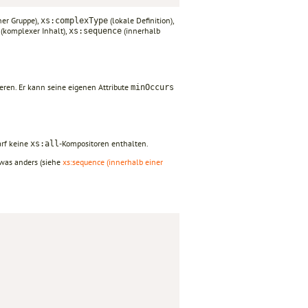
ner Gruppe),
(lokale Definition),
xs:complexType
(komplexer Inhalt),
(innerhalb
xs:sequence
eren. Er kann seine eigenen Attribute
minOccurs
rf keine
-Kompositoren enthalten.
xs:all
etwas anders (siehe
xs:sequence (innerhalb einer