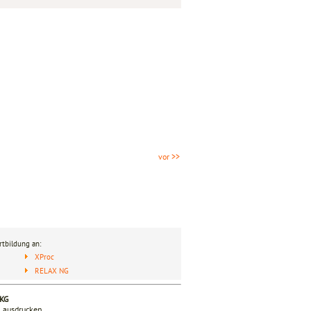
vor >>
tbildung an:
XProc
RELAX NG
 KG
n ausdrucken.