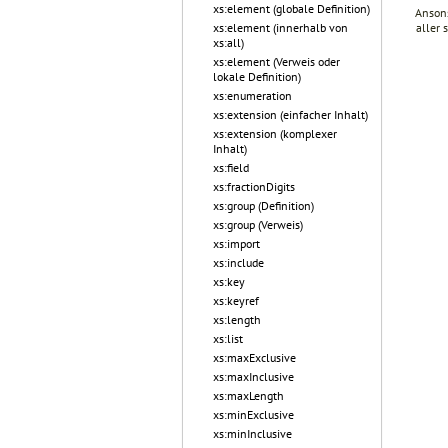
xs:element (globale Definition)
Ansons
xs:element (innerhalb von
aller 
xs:all)
xs:element (Verweis oder
lokale Definition)
xs:enumeration
xs:extension (einfacher Inhalt)
xs:extension (komplexer
Inhalt)
xs:field
xs:fractionDigits
xs:group (Definition)
xs:group (Verweis)
xs:import
xs:include
xs:key
xs:keyref
xs:length
xs:list
xs:maxExclusive
xs:maxInclusive
xs:maxLength
xs:minExclusive
xs:minInclusive