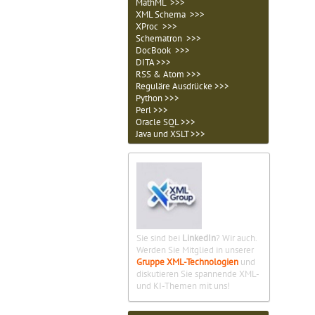
MathML >>>
XML Schema >>>
XProc >>>
Schematron >>>
DocBook >>>
DITA >>>
RSS & Atom >>>
Reguläre Ausdrücke >>>
Python >>>
Perl >>>
Oracle SQL >>>
Java und XSLT >>>
Sie sind bei
LinkedIn
? Wir auch.
Werden Sie Mitglied in unserer
Gruppe XML-Technologien
und
diskutieren Sie spannende XML-
und KI-Themen mit uns!