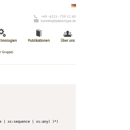
+49 - 6221 - 739 12 60
kontakt(at)data2type.de
chnologien
Publikationen
Über uns
r Gruppe)