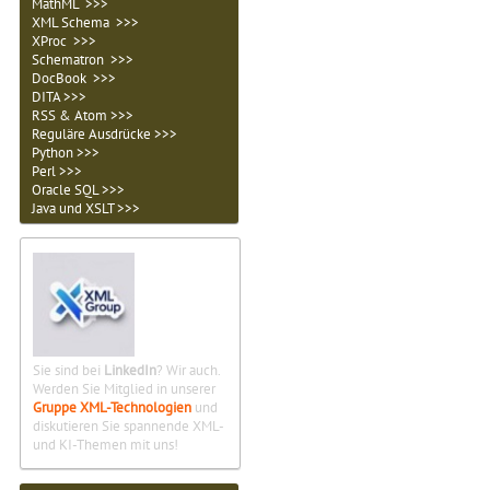
MathML >>>
XML Schema >>>
XProc >>>
Schematron >>>
DocBook >>>
DITA >>>
RSS & Atom >>>
Reguläre Ausdrücke >>>
Python >>>
Perl >>>
Oracle SQL >>>
Java und XSLT >>>
Sie sind bei
LinkedIn
? Wir auch.
Werden Sie Mitglied in unserer
Gruppe XML-Technologien
und
diskutieren Sie spannende XML-
und KI-Themen mit uns!