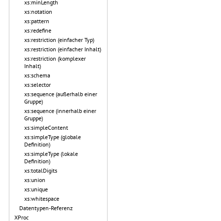
xs:minLength
xs:notation
xs:pattern
xs:redefine
xs:restriction (einfacher Typ)
xs:restriction (einfacher Inhalt)
xs:restriction (komplexer
Inhalt)
xs:schema
xs:selector
xs:sequence (außerhalb einer
Gruppe)
xs:sequence (innerhalb einer
Gruppe)
xs:simpleContent
xs:simpleType (globale
Definition)
xs:simpleType (lokale
Definition)
xs:totalDigits
xs:union
xs:unique
xs:whitespace
Datentypen-Referenz
XProc