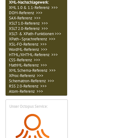
XML-Nachschlagewerk:
XML 1.0 & 1.1-Referenz >>>
DOM-Referenz >>>
SAX-Referenz >>>
XSLT 1.0-Referenz >>>
XSLT 2.0-Referenz >>>
XSLT- & XPath-Funktionen >>>
XPath–Sprachreferenz >>>
XSL-FO-Referenz >>>
WordML-Referenz >>>
HTML/XHTML-Referenz >>>
CSS-Referenz >>>
MathML-Referenz >>>
XML Schema-Referenz >>>
XProc-Referenz >>>
Schematron-Referenz >>>
RSS 2.0-Referenz >>>
Atom-Referenz >>>
Unser Octopus Service: