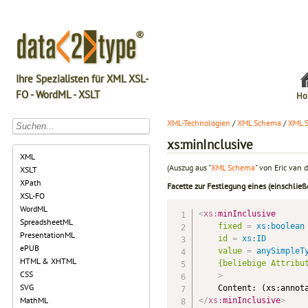
Ihre Spezialisten für XML XSL-
FO - WordML - XSLT
Ho
XML-Technologien
/
XML Schema
/
XML 
xs:minInclusive
XML
(Auszug aus "
XML Schema
" von Eric van d
XSLT
XPath
Facette zur Festlegung eines (einschlie
XSL-FO
WordML
<
xs:
minInclusive
SpreadsheetML
fixed
=
 xs:boolean
PresentationML
id
=
 xs:ID
ePUB
value
=
 anySimpleT
HTML & XHTML
{beliebige
Attribu
CSS
>
SVG
MathML
</
xs:
minInclusive
>