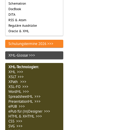
Schematron
DocBook
DITA
RSS & Atom
Reguläre Ausdrücke
Oracle & XML
Schulungstermine 2026 >>>
XML-Glossar >>>
XML-Technologien
:
XML >>>
XSLT >>>
XPath >>>
XSL-FO >>>
WordML >>>
SpreadsheetML >>>
PresentationML >>>
ePUB >>>
ePub für (In)Designer >>>
HTML & XHTML >>>
CSS >>>
SVG >>>