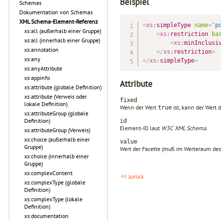
Beispiel
Schemas
Dokumentation von Schemas
XML Schema-Element-Referenz
<
xs:
simpleType
name
=
"
p
xs:all (außerhalb einer Gruppe)
<
xs:
restriction
ba
xs:all (innerhalb einer Gruppe)
<
xs:
minInclusi
xs:annotation
</
xs:
restriction
>
xs:any
</
xs:
simpleType
>
xs:anyAttribute
xs:appinfo
Attribute
xs:attribute (globale Definition)
xs:attribute (Verweis oder
fixed
lokale Definition)
Wenn der Wert
ist, kann der Wert 
true
xs:attributeGroup (globale
Definition)
id
Element-ID laut
W3C XML Schema
.
xs:attributeGroup (Verweis)
xs:choice (außerhalb einer
value
Gruppe)
Wert der Facette (muß im Werteraum des 
xs:choice (innerhalb einer
Gruppe)
xs:complexContent
<< zurück
xs:complexType (globale
Definition)
xs:complexType (lokale
Definition)
xs:documentation