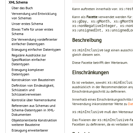
XML Schema
Über das Buch
Kann auftreten innerhalb von:
xs:res
Verwendung und Entwicklung
Kann als
Facette
verwendet werden für
von Schemas
xs:gDay, xs:gMonth, xs:gMonth
Unser erstes Schema
xs:nonNegativeInteger, xs:non
Etwas Tiefe für unser erstes
xs:unsignedInt, xs:unsignedLo
Schema
Beschreibung
Die Verwendung vordefinierter
einfacher Datentypen
Erzeugung einfacher Datentypen
legt einen ausschli
xs:minInclusive
gleich diesem sein.
Reguläre Ausdrücke zur
Spezifikation einfacher
Diese Facette betrifft den Werteraum.
Datentypen
Erzeugung komplexer
Einschränkungen
Datentypen
Konstruktion von Bausteinen
Es ist verboten, sowohl
xs:minExclus
Definition von Eindeutigkeit,
ausdrücklich in der Recommendation ang
Schlüsseln und
Einschränkungsschritt zu definieren.
Schlüsselverweisen
Innerhalb eines Einschränkungsschritts
Kontrolle über Namensräume
Verwendung inkonsistenter Werte zu
Da
Referenzen aus Schemas und
Schema-Datentypen in XML-
muß den Werteraum 
xs:minInclusive
Dokumenten
Das Fixieren der
-Fa
xs:minInclusive
Objektorientierte Konstruktion
Facetten zu definieren, da es verboten 
weiterer Bausteine
Erzeugung erweiterbarer