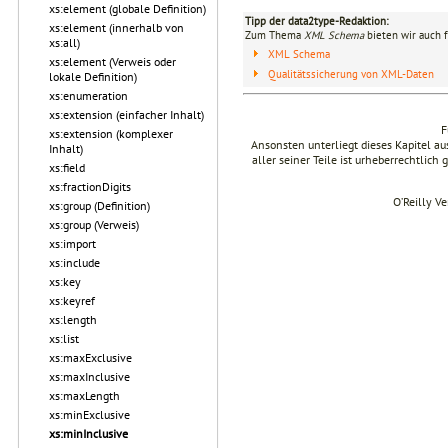
xs:element (globale Definition)
Tipp der data2type-Redaktion:
xs:element (innerhalb von
Zum Thema
XML Schema
bieten wir auch 
xs:all)
XML Schema
xs:element (Verweis oder
Qualitätssicherung von XML-Daten
lokale Definition)
xs:enumeration
xs:extension (einfacher Inhalt)
F
xs:extension (komplexer
Ansonsten unterliegt dieses Kapitel 
Inhalt)
aller seiner Teile ist urheberrechtlich
xs:field
xs:fractionDigits
O’Reilly V
xs:group (Definition)
xs:group (Verweis)
xs:import
xs:include
xs:key
xs:keyref
xs:length
xs:list
xs:maxExclusive
xs:maxInclusive
xs:maxLength
xs:minExclusive
xs:minInclusive