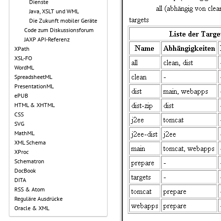
Dienste
Java, XSLT und WML
Die Zukunft mobiler Geräte
Code zum Diskussionsforum
JAXP API-Referenz
XPath
XSL-FO
WordML
SpreadsheetML
PresentationML
ePUB
HTML & XHTML
CSS
SVG
MathML
XML Schema
XProc
Schematron
DocBook
DITA
RSS & Atom
Reguläre Ausdrücke
Oracle & XML