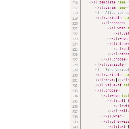
<
xsl:
template
name
=
<
xsl:
param
name
=
<!-- Alles vor d
<
xsl:
variable
na
<
xsl:
choose
>
<
xsl:
when
<
xsl:
va
</
xsl:
when
<
xsl:
other
<
xsl:
va
</
xsl:
othe
</
xsl:
choose
>
</
xsl:
variable
>
<!-- Eine Variab
<
xsl:
variable
na
<
xsl:
text
>
|
</
xsl
<
xsl:
value-of
se
<
xsl:
choose
>
<
xsl:
when
tes
<
xsl:
call-
<
xsl:
wi
</
xsl:
call
</
xsl:
when
>
<
xsl:
otherwis
<
xsl:
text
>