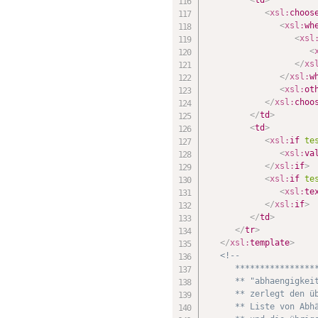
<
xsl:
choos
<
xsl:
wh
<
xsl
<
</
xs
</
xsl:
w
<
xsl:
ot
</
xsl:
choo
</
td
>
<
td
>
<
xsl:
if
te
<
xsl:
va
</
xsl:
if
>
<
xsl:
if
te
<
xsl:
te
</
xsl:
if
>
</
td
>
</
tr
>
</
xsl:
template
>
<!--

      *****************
      ** "abhaengigkeit
      ** zerlegt den üb
      ** Liste von Abhä