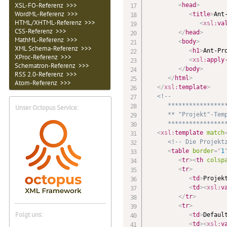
XSL-FO-Referenz >>>
<
head
>
WordML-Referenz >>>
<
title
>
Ant
HTML/XHTML-Referenz >>>
<
xsl:
va
CSS-Referenz >>>
</
head
>
MathML-Referenz >>>
<
body
>
XML Schema-Referenz >>>
<
h1
>
Ant-Pr
XProc-Referenz >>>
<
xsl:
apply
Schematron-Referenz >>>
</
body
>
RSS 2.0-Referenz >>>
</
html
>
Atom-Referenz >>>
</
xsl:
template
>
<!--

      *****************
Unser Octopus Service:
      ** "Projekt"-Temp
      ****************
<
xsl:
template
match
<!-- Die Projekt
<
table
border
=
"
1
<
tr
>
<
th
colsp
<
tr
>
<
td
>
Projek
<
td
>
<
xsl:
v
</
tr
>
<
tr
>
Folgt uns:
<
td
>
Defaul
<
td
>
<
xsl:
v