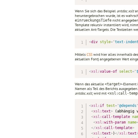
Wenn Sie sich das Beispiel
antdoc.xslt
an
heruntergebrochen wurde, ist es wahrsch
nicht angegeben
einrueckungsTiefe
Template rekursiv instantiiert wird, nim
aktuellen Ant-Targets. Die Textzeilen 
<
div
style
=
"
text-inden
Mittels
CSS
wird hier alles innerhalb de
aktuellen Font) angegebenen Wert einge
<
xsl:
value-of
select
=
"
Wenn das aktuelle
-Element 
<target>
Namen als Teil des Berichts ausgegebe
antdoc.xslt
, wird mit
<xsl:call-temp
<
xsl:
if
test
=
"
@depends
<
xsl:
text
>
 (abhängig 
<
xsl:
call-template
na
<
xsl:
with-param
name
</
xsl:
call-template
>
<
xsl:
text
>
)
</
xsl:
text