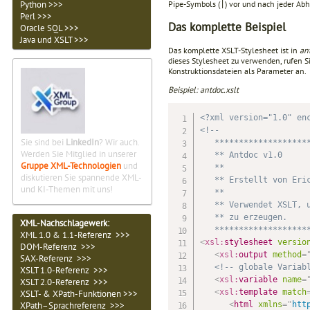
Pipe-Symbols (
) vor und nach jeder Abh
Python >>>
|
Perl >>>
Das komplette Beispiel
Oracle SQL >>>
Java und XSLT >>>
Das komplette XSLT-Stylesheet ist in
an
dieses Stylesheet zu verwenden, rufen S
Konstruktionsdateien als Parameter an.
Beispiel: antdoc.xslt
<?xml version="1.0" en
<!--

Sie sind bei
LinkedIn
? Wir auch.
   ********************
Werden Sie Mitglied in unserer
   ** Antdoc v1.0

Gruppe XML-Technologien
und
   **

diskutieren Sie spannende XML-
   ** Erstellt von Eric
und KI-Themen mit uns!
   **

   ** Verwendet XSLT, u
   ** zu erzeugen.

XML-Nachschlagewerk:
   *******************
XML 1.0 & 1.1-Referenz >>>
<
xsl:
stylesheet
versio
DOM-Referenz >>>
<
xsl:
output
method
=
SAX-Referenz >>>
<!-- globale Variab
XSLT 1.0-Referenz >>>
<
xsl:
variable
name
=
XSLT 2.0-Referenz >>>
<
xsl:
template
match
XSLT- & XPath-Funktionen >>>
<
html
xmlns
=
"
htt
XPath–Sprachreferenz >>>