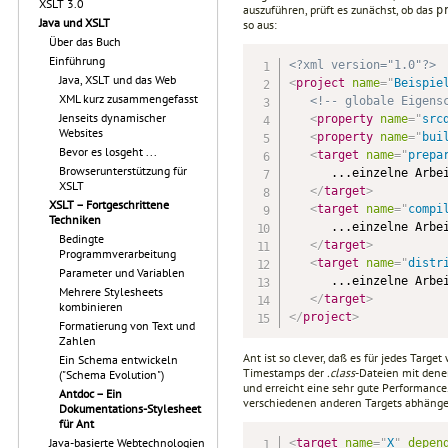
XSLT 3.0
auszuführen, prüft es zunächst, ob das
p
Java und XSLT
so aus:
Über das Buch
Einführung
<?xml version="1.0"?>
Java, XSLT und das Web
<
project
name
=
"
Beispie
XML kurz zusammengefasst
<!-- globale Eigens
Jenseits dynamischer
<
property
name
=
"
src
Websites
<
property
name
=
"
bui
Bevor es losgeht ...
<
target
name
=
"
prepa
Browserunterstützung für
      ...einzelne Arbei
XSLT
</
target
>
XSLT – Fortgeschrittene
<
target
name
=
"
compi
Techniken
      ...einzelne Arbei
Bedingte
</
target
>
Programmverarbeitung
<
target
name
=
"
distr
Parameter und Variablen
      ...einzelne Arbei
Mehrere Stylesheets
</
target
>
kombinieren
</
project
>
Formatierung von Text und
Zahlen
Ant ist so clever, daß es für jedes Targ
Ein Schema entwickeln
Timestamps der
.class
-Dateien mit den
("Schema Evolution")
und erreicht eine sehr gute Performance
Antdoc – Ein
verschiedenen anderen Targets abhänge
Dokumentations-Stylesheet
für Ant
Java-basierte Webtechnologien
<
target
name
=
"
X
"
depen