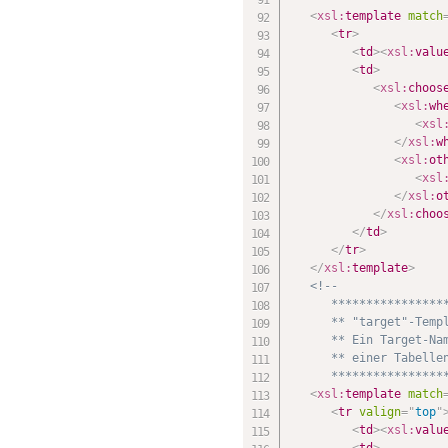
<
xsl:
template
match
<
tr
>
<
td
>
<
xsl:
valu
<
td
>
<
xsl:
choos
<
xsl:
wh
<
xsl
</
xsl:
w
<
xsl:
ot
<
xsl
</
xsl:
o
</
xsl:
choo
</
td
>
</
tr
>
</
xsl:
template
>
<!--

      *****************
      ** "target"-Templ
      ** Ein Target-Nam
      ** einer Tabellen
      ****************
<
xsl:
template
match
<
tr
valign
=
"
top
"
<
td
>
<
xsl:
valu
<
td
>