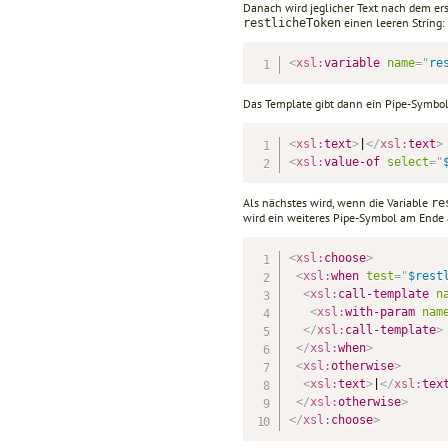
Danach wird jeglicher Text nach dem e
einen leeren String:
restlicheToken
<
xsl:
variable
name
=
"
re
Das Template gibt dann ein Pipe-Symbol
<
xsl:
text
>
|
</
xsl:
text
>
<
xsl:
value-of
select
=
"
Als nächstes wird, wenn die Variable
re
wird ein weiteres Pipe-Symbol am Ende
<
xsl:
choose
>
<
xsl:
when
test
=
"
$rest
<
xsl:
call-template
n
<
xsl:
with-param
nam
</
xsl:
call-template
>
</
xsl:
when
>
<
xsl:
otherwise
>
<
xsl:
text
>
|
</
xsl:
tex
</
xsl:
otherwise
>
</
xsl:
choose
>