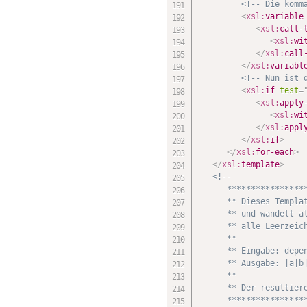
<!-- Die komm
<
xsl:
variable
<
xsl:
call-
<
xsl:
wi
</
xsl:
call
</
xsl:
variabl
<!-- Nun ist 
<
xsl:
if
test
=
<
xsl:
apply
<
xsl:
wi
</
xsl:
appl
</
xsl:
if
>
</
xsl:
for-each
>
</
xsl:
template
>
<!--

      *****************
      ** Dieses Templat
      ** und wandelt al
      ** alle Leerzeich
      **

      ** Eingabe: depen
      ** Ausgabe: |a|b|
      **

      ** Der resultiere
      ****************