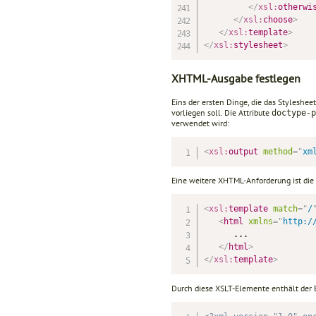
</
xsl:
otherwi
</
xsl:
choose
>
</
xsl:
template
>
</
xsl:
stylesheet
>
XHTML-Ausgabe festlegen
Eins der ersten Dinge, die das Styleshe
vorliegen soll. Die Attribute
doctype-p
verwendet wird:
<
xsl:
output
method
=
"
xm
Eine weitere XHTML-Anforderung ist di
<
xsl:
template
match
=
"
/
<
html
xmlns
=
"
http:/
      ...

</
html
>
</
xsl:
template
>
Durch diese XSLT-Elemente enthält der