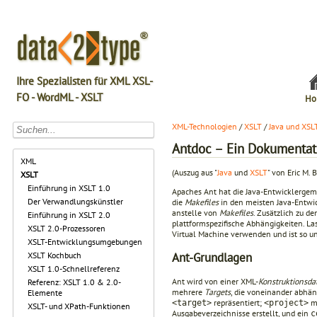
Ihre Spezialisten für XML XSL-
FO - WordML - XSLT
Ho
XML-Technologien
/
XSLT
/
Java und XSL
Antdoc – Ein Dokumentati
XML
(Auszug aus "
Java
und
XSLT
" von Eric M. 
XSLT
Einführung in XSLT 1.0
Apaches Ant hat die Java-Entwicklergem
Der Verwandlungskünstler
die
Makefiles
in den meisten Java-Entwic
anstelle von
Makefiles
. Zusätzlich zu d
Einführung in XSLT 2.0
plattformspezifische Abhängigkeiten. Las
XSLT 2.0-Prozessoren
Virtual Machine verwenden und ist so u
XSLT-Entwicklungsumgebungen
Ant-Grundlagen
XSLT Kochbuch
XSLT 1.0-Schnellreferenz
Ant wird von einer XML-
Konstruktionsda
Referenz: XSLT 1.0 & 2.0-
mehrere
Targets
, die voneinander abhän
Elemente
repräsentiert;
mu
<target>
<project>
XSLT- und XPath-Funktionen
Ausgabeverzeichnisse erstellt, und ein
c