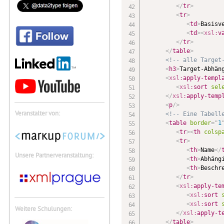
</
tr
>
<
tr
>
<
td
>
Basisv
<
td
>
<
xsl:
v
</
tr
>
</
table
>
<!-- alle Target
<
h3
>
Target-Abhän
<
xsl:
apply-templ
<
xsl:
sort
sel
</
xsl:
apply-temp
<
p
/>
Veranstalter von:
<!-- Eine Tabell
<
table
border
=
"
1
<
tr
>
<
th
colsp
<
tr
>
<
th
>
Name
</
Unsere Partnerveranstaltung:
<
th
>
Abhäng
<
th
>
Beschr
</
tr
>
<
xsl:
apply-te
<
xsl:
sort
<
xsl:
sort
Weitere Schulungen:
</
xsl:
apply-t
</
table
>