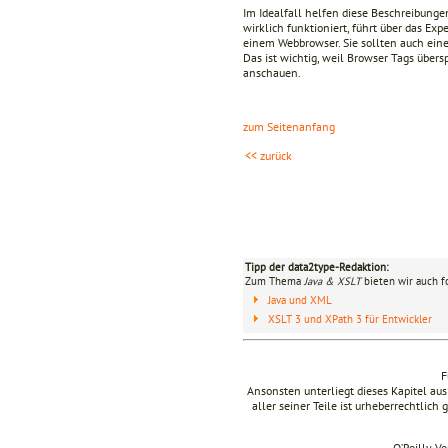
Im Idealfall helfen diese Beschreibunge
wirklich funktioniert, führt über das Ex
einem Webbrowser. Sie sollten auch ein
Das ist wichtig, weil Browser Tags übers
anschauen.
zum Seitenanfang
<< zurück
Tipp der data2type-Redaktion:
Zum Thema
Java & XSLT
bieten wir auch f
Java und XML
XSLT 3 und XPath 3 für Entwickler
F
Ansonsten unterliegt dieses Kapitel a
aller seiner Teile ist urheberrechtlich
O’Reilly V