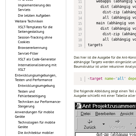
    webapps (abhängig v
Implementierung des
      dist (abhängig vo
Servlets
       dist-zip (abhäng
Die letzten Aufgaben
       all (abhängig vo
Weitere Techniken
    main (abhängig von 
XSLT-Templates für die
      dist (abhängig vo
Seitengestaltung
       dist-zip (abhäng
Session-Tracking ohne
       all (abhängig vo
Cookies
targets
Browsererkennung
Servlet-Filter
Das hier ist die Ausgabe für die Ant-Kon
XSLT als Code-Generator
abhängige Targets werden eingerückt un
Internationalisierung mit
Baumstruktur ist unter rekursiver Analys
XSLT
Entwicklungsumgebungen,
<
target
name
=
"
all
"
dep
Testen und Performance
Entwicklungsumgebung
Die folgende Abbildung zeigt einen Teil
Testen und
Ausgabe schließt mit einer Tabelle aller 
Fehlerbeseitigung
Techniken zur Performance-
Steigerung
Anwendungen für mobile
Geräte
Technologien für mobile
Geräte
Die Architektur mobiler