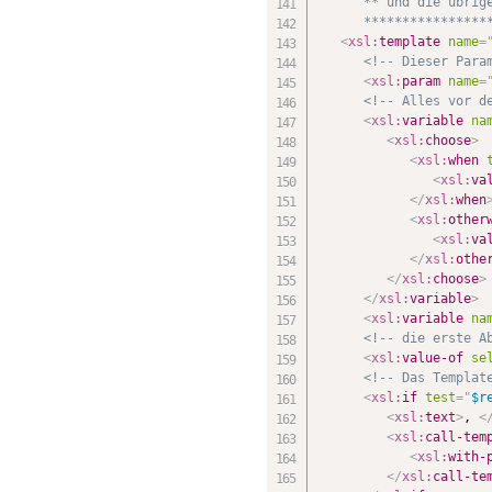
      ** und die übrige
      ****************
<
xsl:
template
name
=
<!-- Dieser Para
<
xsl:
param
name
=
<!-- Alles vor d
<
xsl:
variable
na
<
xsl:
choose
>
<
xsl:
when
<
xsl:
va
</
xsl:
when
<
xsl:
other
<
xsl:
va
</
xsl:
othe
</
xsl:
choose
>
</
xsl:
variable
>
<
xsl:
variable
na
<!-- die erste A
<
xsl:
value-of
se
<!-- Das Templat
<
xsl:
if
test
=
"
$r
<
xsl:
text
>
, 
<
<
xsl:
call-tem
<
xsl:
with-
</
xsl:
call-te