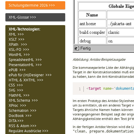
Schulungstermine 2026 >>>
XML-Glossar >>>
XML-Technologien
:
XML >>>
XSLT >>>
XPath >>>
XSL-FO >>>
WordML >>>
Abbildung: Antdoc-Beispielausgabe
SpreadsheetML >>>
PresentationML >>>
Die kommaseparierte Liste der Abhängigk
ePUB >>>
Target in der Konstruktionsdatei muß e
ePub für (In)Designer >>>
zu haben, kann die Ant-Konstruktionsdat
HTML & XHTML >>>
CSS >>>
<
target
name
=
"
dokument
SVG >>>
MathML >>>
XML Schema >>>
Im ersten Prototyp des Antdoc-Styleshe
um zu ermitteln, ob ein anderes Target 
XProc >>>
Targets ähnliche Namen haben können u
Schematron >>>
vorangegangenen Beispiel sagt der orig
DocBook >>>
Abhängigkeitsliste enthält den Text
pre
DITA >>>
RSS & Atom >>>
In der fertigen Antdoc-Version wird die
Reguläre Ausdrücke >>>
"clean, prepare.dokumentation