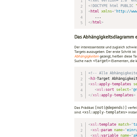
<?xml version="1.0" en
<!
DOCTYPE
html
PUBLIC
<
html
xmlns
=
"
http://ww
</
html
>
Das Abhängigkeitsdiagramm 
Der interessanteste und zugleich schwie
Targets auszugeben. Der erste Schritt is
Abhängigkeiten
gezeigt, heißen diese Ta
Suche nach
-Elementen, die 
<target>
<!-- Alle Abhängigkeit
<
h3
>
Target Abhängigkei
<
xsl:
apply-templates
s
<
xsl:
sort
select
=
"
@
</
xsl:
apply-templates
>
Das Prädikat
verfei
[not(@depends)]
sind.
instan
<xsl:apply-templates>
<
xsl:
template
match
=
"
t
<
xsl:
param
name
=
"
einr
<
xsl:
variable
name
=
"
a