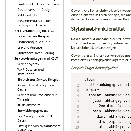
Traditionelle Lösungsansätze
Das universelle Design
Obwohl Ant-Konstruktionsdateien wesent
Abhängigkeiten mit sich bringen, die nur 
XSLT und EJB
dargestellt in einer hierarchischen Bau
Zusammenfassung der
wichtigsten Ansätze
Stylesheet-Funktionalität
XSLT-Verarbeitung mit Java
Ein einfaches Beispiel
Da die Konstruktionsdatei aus XML beste
Einführung in JAXP 1.1
zusammenfassen. Unser Stylesheet zeigt
Ein- und Ausgabe
Konstruktionsdatei anzuzeigen.
Stylesheet-Kompilierung
Obwohl dieses Stylesheet verschiedene n
Servlet-Grundlagen und XSLT
komplettes Abhängigkeitsdiagramm aller
Servlet-Syntax
Beispiel: Target-Abhängigkeiten
WAR-Dateien und
Installation
Ein weiteres Servlet-Beispiel
clean

  all (abhängig von cle
Anwendung des Stylesheet-
Cache
prepare

Servlets und Probleme mit
  tomcat (abhängig von 
Threads
    j2ee (abhängig von 
Diskussionsforum
      j2ee-dist (abhäng
Entwicklungsprozess
    main (abhängig von 
Ein Prototyp für die XML-
      dist (abhängig vo
Daten
       dist-zip (abhäng
Erzeugung von dynamischem
       all (abhängig vo
XML-Code