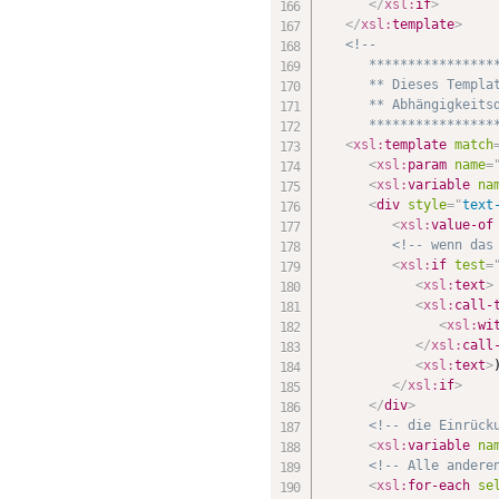
</
xsl:
if
>
</
xsl:
template
>
<!--

      *****************
      ** Dieses Templat
      ** Abhängigkeitsd
      ****************
<
xsl:
template
match
<
xsl:
param
name
=
<
xsl:
variable
na
<
div
style
=
"
text
<
xsl:
value-of
<!-- wenn das
<
xsl:
if
test
=
<
xsl:
text
>
<
xsl:
call-
<
xsl:
wi
</
xsl:
call
<
xsl:
text
>
</
xsl:
if
>
</
div
>
<!-- die Einrück
<
xsl:
variable
na
<!-- Alle andere
<
xsl:
for-each
se