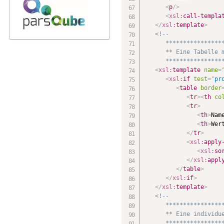
<
p
/>
<
xsl:
call-templa
</
xsl:
template
>
<!--

      *****************
      ** Eine Tabelle m
      ****************
<
xsl:
template
name
=
<
xsl:
if
test
=
"
pr
<
table
border
<
tr
>
<
th
co
<
tr
>
<
th
>
Nam
<
th
>
Wer
</
tr
>
<
xsl:
apply
<
xsl:
so
</
xsl:
appl
</
table
>
</
xsl:
if
>
</
xsl:
template
>
<!--

      *****************
      ** Eine individue
      ****************