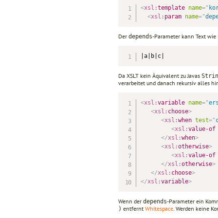
<
xsl:
template
name
=
"
ko
<
xsl:
param
name
=
"
dep
Der
-Parameter kann Text wie 
depends
|a|b|c|
Da XSLT kein Äquivalent zu Javas
Stri
verarbeitet und danach rekursiv alles 
<
xsl:
variable
name
=
"
er
<
xsl:
choose
>
<
xsl:
when
test
=
"
<
xsl:
value-of
</
xsl:
when
>
<
xsl:
otherwise
>
<
xsl:
value-of
</
xsl:
otherwise
>
</
xsl:
choose
>
</
xsl:
variable
>
Wenn der
-Parameter ein Komma
depends
entfernt
Whitespace
. Werden keine Ko
)