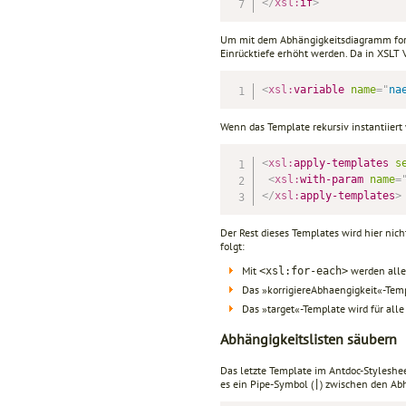
</
xsl:
if
>
Um mit dem Abhängigkeitsdiagramm for
Einrücktiefe erhöht werden. Da in XSLT V
<
xsl:
variable
name
=
"
na
Wenn das Template rekursiv instantiiert 
<
xsl:
apply-templates
s
<
xsl:
with-param
name
=
</
xsl:
apply-templates
>
Der Rest dieses Templates wird hier nich
folgt:
Mit
werden alle 
<xsl:for-each>
Das »korrigiereAbhaengigkeit«-Tem
Das »target«-Template wird für alle
Abhängigkeitslisten säubern
Das letzte Template im Antdoc-Styleshee
es ein Pipe-Symbol (
) zwischen den Abh
|