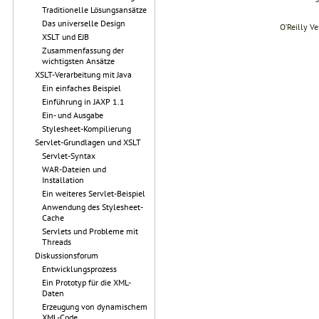
Traditionelle Lösungsansätze
Das universelle Design
O’Reilly V
XSLT und EJB
Zusammenfassung der
wichtigsten Ansätze
XSLT-Verarbeitung mit Java
Ein einfaches Beispiel
Einführung in JAXP 1.1
Ein- und Ausgabe
Stylesheet-Kompilierung
Servlet-Grundlagen und XSLT
Servlet-Syntax
WAR-Dateien und
Installation
Ein weiteres Servlet-Beispiel
Anwendung des Stylesheet-
Cache
Servlets und Probleme mit
Threads
Diskussionsforum
Entwicklungsprozess
Ein Prototyp für die XML-
Daten
Erzeugung von dynamischem
XML-Code