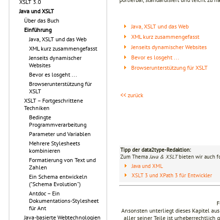
XSLT 3.0
Java und XSLT
Über das Buch
Java, XSLT und das Web
Einführung
XML kurz zusammengefasst
Java, XSLT und das Web
Jenseits dynamischer Websites
XML kurz zusammengefasst
Bevor es losgeht ...
Jenseits dynamischer
Websites
Browserunterstützung für XSLT
Bevor es losgeht ...
Browserunterstützung für
XSLT
<< zurück
XSLT – Fortgeschrittene
Techniken
Bedingte
Programmverarbeitung
Parameter und Variablen
Mehrere Stylesheets
Tipp der data2type-Redaktion:
kombinieren
Zum Thema
Java & XSLT
bieten wir auch f
Formatierung von Text und
Java und XML
Zahlen
XSLT 3 und XPath 3 für Entwickler
Ein Schema entwickeln
("Schema Evolution")
Antdoc – Ein
Dokumentations-Stylesheet
F
für Ant
Ansonsten unterliegt dieses Kapitel a
Java-basierte Webtechnologien
aller seiner Teile ist urheberrechtlich