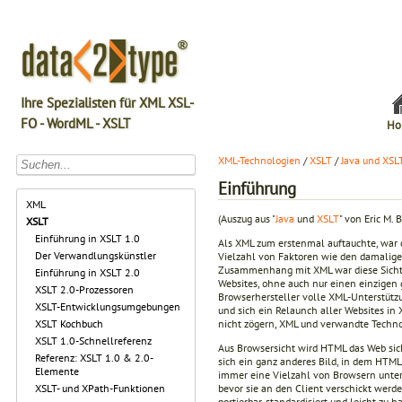
Ihre Spezialisten für XML XSL-
FO - WordML - XSLT
Ho
XML-Technologien
/
XSLT
/
Java und XSL
Einführung
XML
(Auszug aus "
Java
und
XSLT
" von Eric M. 
XSLT
Einführung in XSLT 1.0
Als XML zum erstenmal auftauchte, war 
Der Verwandlungskünstler
Vielzahl von Faktoren wie den damalig
Zusammenhang mit XML war diese Sichtwe
Einführung in XSLT 2.0
Websites, ohne auch nur einen einzigen 
XSLT 2.0-Prozessoren
Browserhersteller volle XML-Unterstützu
XSLT-Entwicklungsumgebungen
und sich ein Relaunch aller Websites in 
nicht zögern, XML und verwandte Techno
XSLT Kochbuch
XSLT 1.0-Schnellreferenz
Aus Browsersicht wird HTML das Web sich
Referenz: XSLT 1.0 & 2.0-
sich ein ganz anderes Bild, in dem HTM
Elemente
immer eine Vielzahl von Browsern unters
bevor sie an den Client verschickt werde
XSLT- und XPath-Funktionen
portierbar, standardisiert und leicht z