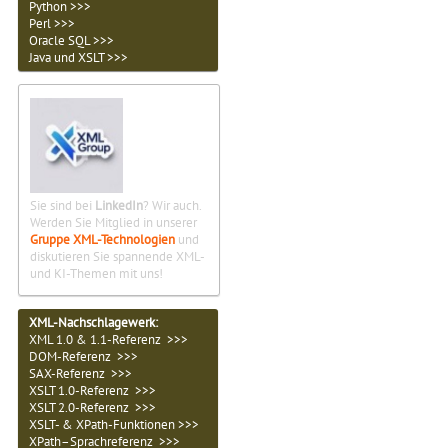
Python >>>
Perl >>>
Oracle SQL >>>
Java und XSLT >>>
Sie sind bei
LinkedIn
? Wir auch.
Werden Sie Mitglied in unserer
Gruppe XML-Technologien
und
diskutieren Sie spannende XML-
und KI-Themen mit uns!
XML-Nachschlagewerk:
XML 1.0 & 1.1-Referenz >>>
DOM-Referenz >>>
SAX-Referenz >>>
XSLT 1.0-Referenz >>>
XSLT 2.0-Referenz >>>
XSLT- & XPath-Funktionen >>>
XPath–Sprachreferenz >>>