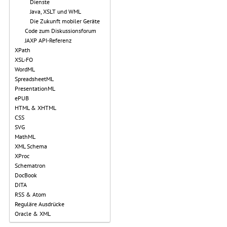
Dienste
Java, XSLT und WML
Die Zukunft mobiler Geräte
Code zum Diskussionsforum
JAXP API-Referenz
XPath
XSL-FO
WordML
SpreadsheetML
PresentationML
ePUB
HTML & XHTML
CSS
SVG
MathML
XML Schema
XProc
Schematron
DocBook
DITA
RSS & Atom
Reguläre Ausdrücke
Oracle & XML