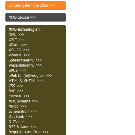
Schulungstermine 2026 >>>
XML-Glossar >>>
XML-Technologien
:
XML >>>
XSLT >>>
XPath >>>
XSL-FO >>>
WordML >>>
SpreadsheetML >>>
PresentationML >>>
ePUB >>>
ePub für (In)Designer >>>
HTML & XHTML >>>
CSS >>>
SVG >>>
MathML >>>
XML Schema >>>
XProc >>>
Schematron >>>
DocBook >>>
DITA >>>
RSS & Atom >>>
Reguläre Ausdrücke >>>