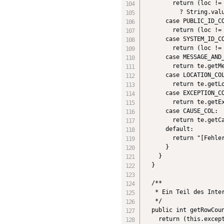
        return (loc != 
          ? String.valu
      case PUBLIC_ID_CO
        return (loc != 
      case SYSTEM_ID_CO
        return (loc != 
      case MESSAGE_AND_
        return te.getMe
      case LOCATION_COL
        return te.getLo
      case EXCEPTION_CO
        return te.getEx
      case CAUSE_COL:

        return te.getCa
      default:

        return "[Fehler
      }

    }

  }

  /**

   * Ein Teil des Inter
   */

  public int getRowCoun
    return (this.except