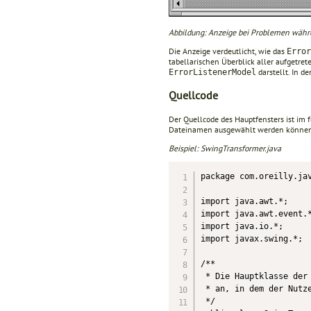
Abbildung: Anzeige bei Problemen währ
Die Anzeige verdeutlicht, wie das
Error
tabellarischen Überblick aller aufgetre
darstellt. In d
ErrorListenerModel
Quellcode
Der Quellcode des Hauptfensters ist im 
Dateinamen ausgewählt werden können. De
Beispiel: SwingTransformer.java
package com.oreilly.jav
import java.awt.*;

import java.awt.event.*
import java.io.*;

import javax.swing.*;

/**

 * Die Hauptklasse der 
 * an, in dem der Nutze
 */
