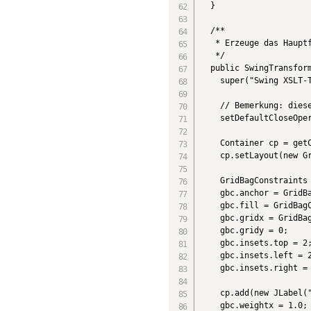
  }

  /**

   * Erzeuge das Hauptf
   */

  public SwingTransform
    super("Swing XSLT-T
    // Bemerkung: diese
    setDefaultCloseOper
    Container cp = getC
    cp.setLayout(new Gr
    GridBagConstraints 
    gbc.anchor = GridBa
    gbc.fill = GridBagC
    gbc.gridx = GridBag
    gbc.gridy = 0;

    gbc.insets.top = 2;
    gbc.insets.left = 2
    gbc.insets.right = 
    cp.add(new JLabel("
    gbc.weightx = 1.0;
