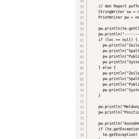
    // den Report puffe
    StringWriter sw = n
    PrintWriter pw = ne
    pw.println(te.getCl
    pw.println("-------
    if (loc == null) {

      pw.println("Zeile
      pw.println("Spalt
      pw.println("Publi
      pw.println("Syste
    } else {

      pw.println("Zeile
      pw.println("Spalt
      pw.println("Publi
      pw.println("Syste
    }

    pw.println("Meldung
    pw.println("Positio
    pw.println("Ausnahm
    if (te.getException
      te.getException( 