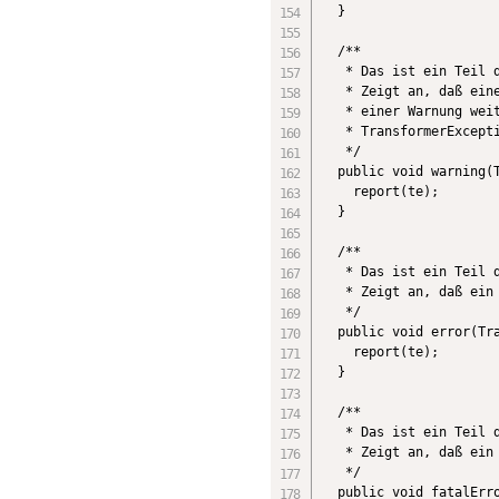
  }

  /**

   * Das ist ein Teil d
   * Zeigt an, daß eine
   * einer Warnung weit
   * TransformerExcepti
   */

  public void warning(T
    report(te);

  }

  /**

   * Das ist ein Teil d
   * Zeigt an, daß ein 
   */

  public void error(Tra
    report(te);

  }

  /**

   * Das ist ein Teil d
   * Zeigt an, daß ein 
   */

  public void fatalErro