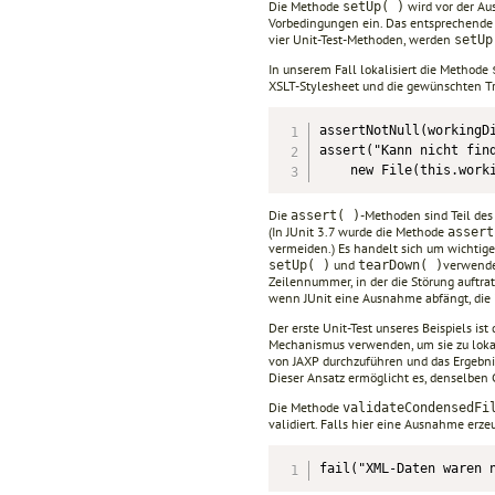
Die Methode
wird vor der Aus
setUp( )
Vorbedingungen ein. Das entsprechende
vier Unit-Test-Methoden, werden
setUp
In unserem Fall lokalisiert die Methode
XSLT-Stylesheet und die gewünschten Tr
assertNotNull(workingDi
assert("Kann nicht find
    new File(this.work
Die
-Methoden sind Teil des 
assert( )
(In JUnit 3.7 wurde die Methode
assert
vermeiden.) Es handelt sich um wichtig
und
verwendet
setUp( )
tearDown( )
Zeilennummer, in der die Störung auftrat.
wenn JUnit eine Ausnahme abfängt, die 
Der erste Unit-Test unseres Beispiels is
Mechanismus verwenden, um sie zu lokali
von JAXP durchzuführen und das Ergebn
Dieser Ansatz ermöglicht es, denselben
Die Methode
validateCondensedFi
validiert. Falls hier eine Ausnahme erzeu
fail("XML-Daten waren 