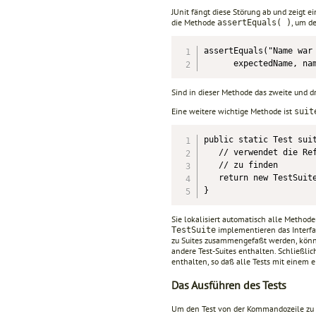
JUnit fängt diese Störung ab und zeigt e
die Methode
, um d
assertEquals( )
assertEquals("Name war 
      expectedName, na
Sind in dieser Methode das zweite und d
Eine weitere wichtige Methode ist
suit
public static Test suit
   // verwendet die Ref
   // zu finden

   return new TestSuite
}
Sie lokalisiert automatisch alle Method
implementieren das Interf
TestSuite
zu Suites zusammengefaßt werden, könne
andere Test-Suites enthalten. Schließli
enthalten, so daß alle Tests mit eine
Das Ausführen des Tests
Um den Test von der Kommandozeile zu 