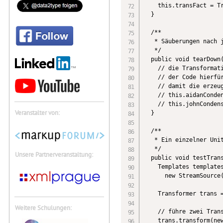
    this.transFact = Tr
  }

  /**

   * Säuberungen nach j
   */

  public void tearDown(
    // die Transformati
    // der Code hierfür
    // damit die erzeug
    // this.aidanConden
    // this.johnCondens
Veranstalter von:
  }

  /**

   * Ein einzelner Unit
   */

Unsere Partnerveranstaltung:
  public void testTrans
    Templates templates
      new StreamSource(
    Transformer trans =
Weitere Schulungen:
    // führe zwei Trans
    trans.transform(new