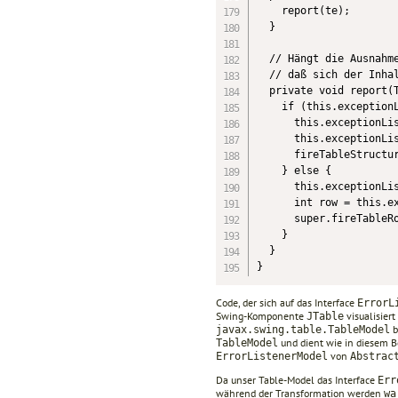
    report(te);

  }

  // Hängt die Ausnahme
  // daß sich der Inhal
  private void report(T
    if (this.exceptionL
      this.exceptionLis
      this.exceptionLis
      fireTableStructur
    } else {

      this.exceptionLis
      int row = this.ex
      super.fireTableRo
    }

  }

}
Code, der sich auf das Interface
ErrorL
Swing-Komponente
visualisier
JTable
b
javax.swing.table.TableModel
und dient wie in diesem Be
TableModel
von
ErrorListenerModel
Abstrac
Da unser Table-Model das Interface
Err
während der Transformation werden
wa