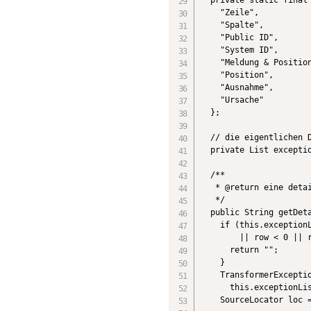
    "Zeile",

    "Spalte",

    "Public ID",

    "System ID",

    "Meldung & Position
    "Position",

    "Ausnahme",

    "Ursache"

  };

  // die eigentlichen D
  private List exceptio
  /**

   * @return eine detai
   */

  public String getDeta
    if (this.exceptionL
        || row < 0 || r
      return "";

    }

    TransformerExceptio
      this.exceptionLis
    SourceLocator loc =