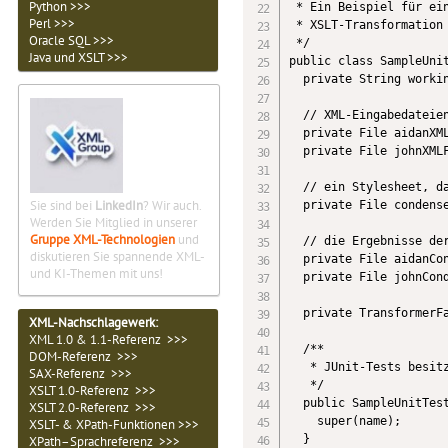
Python >>>
 * Ein Beispiel für ein
Perl >>>
 * XSLT-Transformation 
Oracle SQL >>>
 */

Java und XSLT >>>
public class SampleUnit
  private String workin
  // XML-Eingabedateien
  private File aidanXML
  private File johnXMLF
  // ein Stylesheet, da
Sie sind bei
LinkedIn
? Wir auch.
  private File condense
Werden Sie Mitglied in unserer
Gruppe XML-Technologien
und
  // die Ergebnisse der
diskutieren Sie spannende XML-
  private File aidanCon
und KI-Themen mit uns!
  private File johnCond
  private TransformerFa
XML-Nachschlagewerk:
XML 1.0 & 1.1-Referenz >>>
  /**

DOM-Referenz >>>
   * JUnit-Tests besitz
SAX-Referenz >>>
   */

XSLT 1.0-Referenz >>>
  public SampleUnitTest
XSLT 2.0-Referenz >>>
    super(name);

XSLT- & XPath-Funktionen >>>
  }

XPath–Sprachreferenz >>>