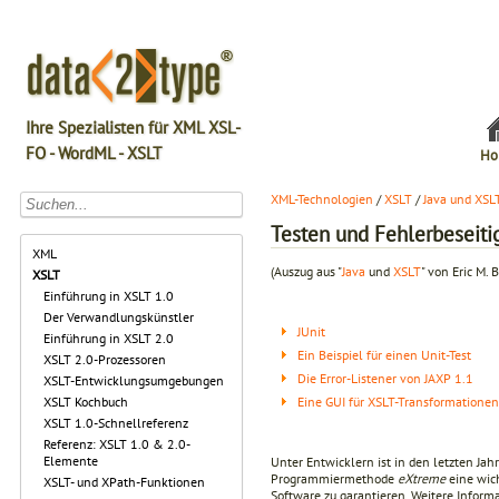
Ihre Spezialisten für XML XSL-
FO - WordML - XSLT
Ho
XML-Technologien
/
XSLT
/
Java und XSL
Testen und Fehlerbeseiti
XML
(Auszug aus "
Java
und
XSLT
" von Eric M. 
XSLT
Einführung in XSLT 1.0
Der Verwandlungskünstler
JUnit
Einführung in XSLT 2.0
Ein Beispiel für einen Unit-Test
XSLT 2.0-Prozessoren
Die Error-Listener von JAXP 1.1
XSLT-Entwicklungsumgebungen
Eine GUI für XSLT-Transformationen
XSLT Kochbuch
XSLT 1.0-Schnellreferenz
Referenz: XSLT 1.0 & 2.0-
Elemente
Unter Entwicklern ist in den letzten Ja
Programmiermethode
eXtreme
eine wich
XSLT- und XPath-Funktionen
Software zu garantieren. Weitere Infor