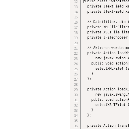
public class SwingTrans
  private JTextField xm
  private JTextField xs
  // Dateifilter, die i
  private XMLFileFilter
  private XSLTFileFilte
  private JFileChooser 
  // Aktionen werden mi
  private Action loadXM
      new javax.swing.A
    public void actionP
      selectXMLFile( );
    }

  };

  private Action loadXS
      new javax.swing.A
    public void actionP
      selectXSLTFile( )
    }

  };

  private Action transf