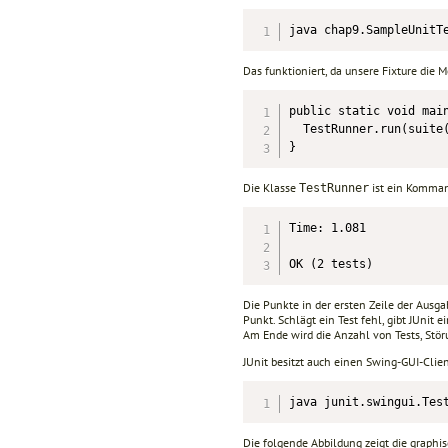
java chap9.SampleUnitT
Das funktioniert, da unsere Fixture die
public static void main
  TestRunner.run(suite(
}
Die Klasse
ist ein Kommand
TestRunner
Time: 1.081

OK (2 tests)
Die Punkte in der ersten Zeile der Ausga
Punkt. Schlägt ein Test fehl, gibt JUnit 
Am Ende wird die Anzahl von Tests, Stö
JUnit besitzt auch einen Swing-GUI-Cli
java junit.swingui.Tes
Die folgende Abbildung zeigt die graphi