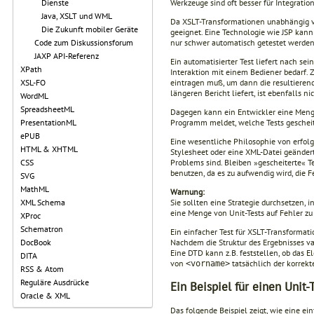
Werkzeuge sind oft besser für Integratio
Dienste
Java, XSLT und WML
Da XSLT-Transformationen unabhängig vo
Die Zukunft mobiler Geräte
geeignet. Eine Technologie wie JSP kan
nur schwer automatisch getestet werden
Code zum Diskussionsforum
JAXP API-Referenz
Ein automatisierter Test liefert nach s
XPath
Interaktion mit einem Bediener bedarf. 
eintragen muß, um dann die resultierende
XSL-FO
längeren Bericht liefert, ist ebenfalls n
WordML
SpreadsheetML
Dagegen kann ein Entwickler eine Meng
Programm meldet, welche Tests geschei
PresentationML
ePUB
Eine wesentliche Philosophie von erfolg
HTML & XHTML
Stylesheet oder eine XML-Datei geändert
Problems sind. Bleiben »gescheiterte« T
CSS
benutzen, da es zu aufwendig wird, die
SVG
MathML
Warnung:
Sie sollten eine Strategie durchsetzen,
XML Schema
eine Menge von Unit-Tests auf Fehler zu
XProc
Schematron
Ein einfacher Test für XSLT-Transformat
Nachdem die Struktur des Ergebnisses va
DocBook
Eine DTD kann z.B. feststellen, ob das 
DITA
von
tatsächlich der korrekt
<vorname>
RSS & Atom
Reguläre Ausdrücke
Ein Beispiel für einen Unit-
Oracle & XML
Das folgende Beispiel zeigt, wie eine ein