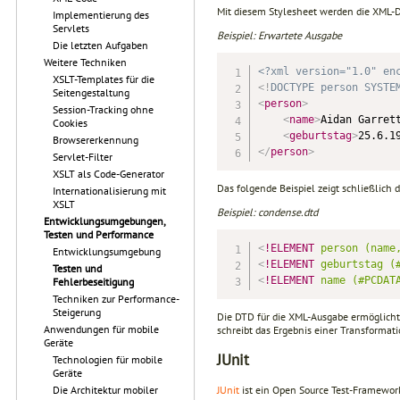
Mit diesem Stylesheet werden die XML-D
Implementierung des
Servlets
Beispiel: Erwartete Ausgabe
Die letzten Aufgaben
Weitere Techniken
<?xml version="1.0" en
XSLT-Templates für die
<!
DOCTYPE
person
SYSTE
Seitengestaltung
<
person
>
Session-Tracking ohne
<
name
>
Aidan Garret
Cookies
<
geburtstag
>
25.6.1
Browsererkennung
</
person
>
Servlet-Filter
XSLT als Code-Generator
Das folgende Beispiel zeigt schließlich 
Internationalisierung mit
XSLT
Beispiel: condense.dtd
Entwicklungsumgebungen,
Testen und Performance
<
!ELEMENT
person
(name
Entwicklungsumgebung
<
!ELEMENT
geburtstag
(
Testen und
<
!ELEMENT
name
(#PCDAT
Fehlerbeseitigung
Techniken zur Performance-
Steigerung
Die DTD für die XML-Ausgabe ermöglicht e
Anwendungen für mobile
schreibt das Ergebnis einer Transformat
Geräte
JUnit
Technologien für mobile
Geräte
JUnit
ist ein Open Source Test-Framework
Die Architektur mobiler