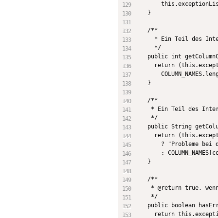
      this.exceptionLis
  }

  /**

    * Ein Teil des Inte
    */

  public int getColumnC
    return (this.except
      COLUMN_NAMES.leng
  }

  /**

   * Ein Teil des Inter
   */

  public String getColu
    return (this.except
      ? "Probleme bei d
      : COLUMN_NAMES[co
  }

  /**

   * @return true, wenn
   */

  public boolean hasErr
    return this.excepti