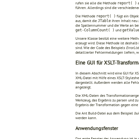
rufen sie alle die Methode
a
report( )
führen. Allerdings sind die verschieden
Die Methode
fügt ein Objek
report( )
aus, damit die
ihren Inhalt neu 
JTable
die Spaltennummer und die Werte an bes
und
get-ColumnCount( )
getValu
Unsere Klasse besitzt eine weitere Me
erzeugt wird. Diese Methode ist deshalb
sind. Wie der Code des Beispiels
ErrorLi
detaillierter Fehlermeldungen liefern,
Eine GUI für XSLT-Transform
In diesem Abschnitt wird eine GUI für X
XML-Datei mit Hilfe eines XSLT-Styleshe
dargestellt. Außerdem werden alle Fehle
angezeigt.
Die XML-Daten des Transformationsergebn
Werkzeug, das Ergebnis zu parsen und zu 
Ergebnis der Transformation gegen eine
Die Ant Build-Datei aus dem Beispiel
bui
werden kann.
Anwendungsfenster
Das erste Fenster der Anwendung ist in 