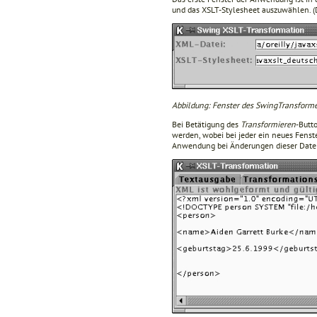
und das XSLT-Stylesheet auszuwählen. (D
Abbildung: Fenster des SwingTransform
Bei Betätigung des
Transformieren
-Butt
werden, wobei bei jeder ein neues Fenst
Anwendung bei Änderungen dieser Datei