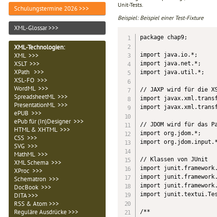
Unit-Tests.
Schulungstermine 2026 >>>
Beispiel: Beispiel einer Test-Fixture
XML-Glossar >>>
package chap9;

XML-Technologien
:
import java.io.*;

XML >>>
XSLT >>>
import java.net.*;

XPath >>>
import java.util.*;

XSL-FO >>>
WordML >>>
// JAXP wird für die XS
SpreadsheetML >>>
import javax.xml.transf
PresentationML >>>
import javax.xml.transf
ePUB >>>
ePub für (In)Designer >>>
// JDOM wird für das Pa
HTML & XHTML >>>
import org.jdom.*;

CSS >>>
import org.jdom.input.*
SVG >>>
MathML >>>
// Klassen von JUnit

XML Schema >>>
import junit.framework.
XProc >>>
import junit.framework.
Schematron >>>
import junit.framework.
DocBook >>>
import junit.textui.Tes
DITA >>>
RSS & Atom >>>
Reguläre Ausdrücke >>>
/**
