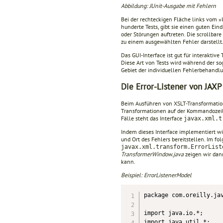
Abbildung: JUnit-Ausgabe mit Fehlern
Bei der rechteckigen Fläche links vom »U
hunderte Tests, gibt sie einen guten Ein
oder Störungen auftreten. Die scrollbare
zu einem ausgewählten Fehler darstellt
Das GUI-Interface ist gut für interaktiv
Diese Art von Tests wird während der s
Gebiet der individuellen Fehlerbehandl
Die Error-Listener von JAXP
Beim Ausführen von XSLT-Transformati
Transformationen auf der Kommandozeile
Fälle steht das Interface
javax.xml.t
Indem dieses Interface implementiert w
und Ort des Fehlers bereitstellen. Im fo
javax.xml.transform.ErrorList
TransformerWindow.java
zeigen wir dann
kann.
Beispiel: ErrorListenerModel
package com.oreilly.jav
import java.io.*;

import java.util.*;
