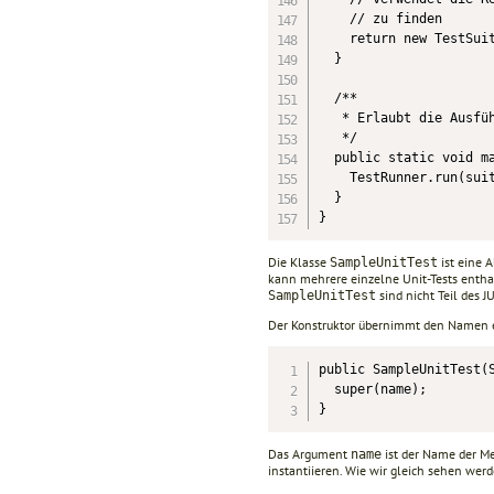
    // zu finden

    return new TestSuit
  }

  /**

   * Erlaubt die Ausfüh
   */

  public static void ma
    TestRunner.run(suit
  }

}
Die Klasse
ist eine 
SampleUnitTest
kann mehrere einzelne Unit-Tests enthal
sind nicht Teil des 
SampleUnitTest
Der Konstruktor übernimmt den Namen e
public SampleUnitTest(S
  super(name);

}
Das Argument
ist der Name der Me
name
instantiieren. Wie wir gleich sehen werd