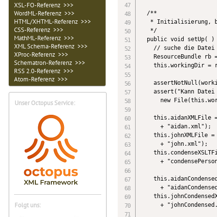
XSL-FO-Referenz >>>
WordML-Referenz >>>
  /**

HTML/XHTML-Referenz >>>
   * Initialisierung, b
CSS-Referenz >>>
   */

MathML-Referenz >>>
  public void setUp( ) 
XML Schema-Referenz >>>
    // suche die Datei 
XProc-Referenz >>>
    ResourceBundle rb =
Schematron-Referenz >>>
    this.workingDir = r
RSS 2.0-Referenz >>>
Atom-Referenz >>>
    assertNotNull(worki
    assert("Kann Datei 
      new File(this.wor
Unser Octopus Service:
    this.aidanXMLFile =
      + "aidan.xml");

    this.johnXMLFile = 
      + "john.xml");

    this.condenseXSLTFi
      + "condensePerson
    this.aidanCondensed
      + "aidanCondensed
    this.johnCondensedX
Folgt uns:
      + "johnCondensed.