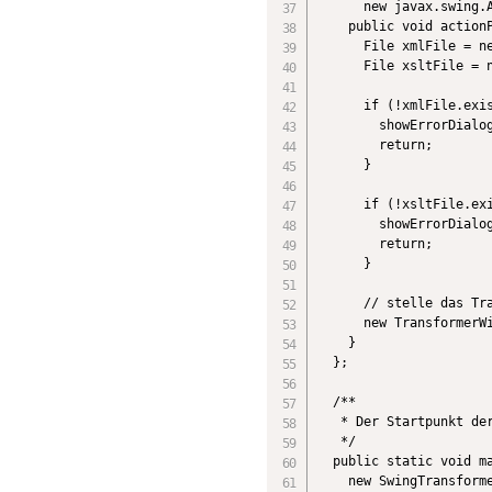
      new javax.swing.A
    public void actionP
      File xmlFile = ne
      File xsltFile = n
      if (!xmlFile.exis
        showErrorDialog
        return;

      }

      if (!xsltFile.exi
        showErrorDialog
        return;

      }

      // stelle das Tra
      new TransformerWi
    }

  };

  /**

   * Der Startpunkt der
   */

  public static void ma
    new SwingTransforme