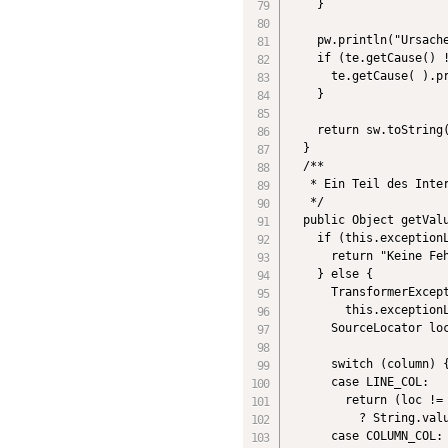
    }

    pw.println("Ursache
    if (te.getCause() !
      te.getCause( ).pr
    }

    return sw.toString(
  }

  /**

   * Ein Teil des Inter
   */

  public Object getValu
    if (this.exceptionL
      return "Keine Feh
    } else {

      TransformerExcept
        this.exceptionL
      SourceLocator loc
      switch (column) {
      case LINE_COL:

        return (loc != 
          ? String.valu
      case COLUMN_COL:
