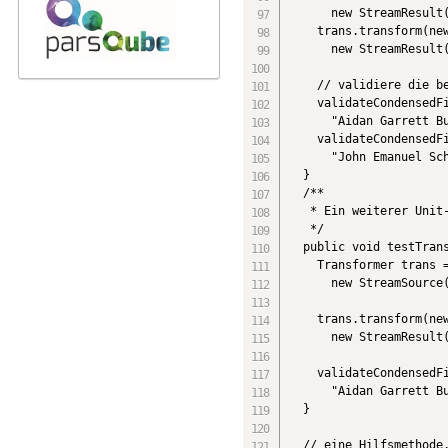
      new StreamResult(
    trans.transform(new
      new StreamResult(
    // validiere die be
    validateCondensedFi
      "Aidan Garrett Bu
    validateCondensedFi
      "John Emanuel Sch
  }

  /**

   * Ein weiterer Unit-
   */

  public void testTrans
    Transformer trans =
      new StreamSource(
    trans.transform(new
      new StreamResult(
    validateCondensedFi
      "Aidan Garrett Bu
  }

  // eine Hilfsmethode,