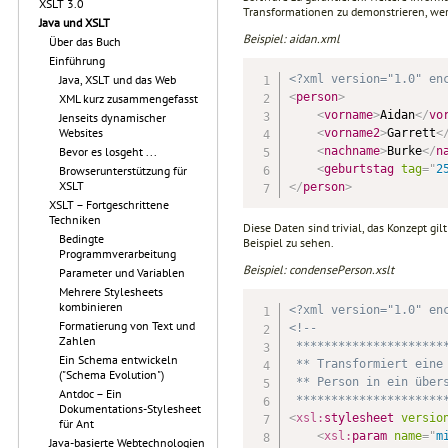
XSLT 3.0
Transformationen zu demonstrieren, wer
Java und XSLT
Beispiel: aidan.xml
Über das Buch
Einführung
<?xml version="1.0" en
Java, XSLT und das Web
<
person
>
XML kurz zusammengefasst
<
vorname
>
Aidan
</
vo
Jenseits dynamischer
Websites
<
vorname2
>
Garrett
<
<
nachname
>
Burke
</
n
Bevor es losgeht ...
<
geburtstag
tag
=
"
2
Browserunterstützung für
XSLT
</
person
>
XSLT – Fortgeschrittene
Techniken
Diese Daten sind trivial, das Konzept gil
Bedingte
Beispiel zu sehen.
Programmverarbeitung
Beispiel: condensePerson.xslt
Parameter und Variablen
Mehrere Stylesheets
kombinieren
<?xml version="1.0" en
Formatierung von Text und
<!--

Zahlen
 **********************
Ein Schema entwickeln
 ** Transformiert eine 
("Schema Evolution")
 ** Person in ein übers
Antdoc – Ein
 *********************
Dokumentations-Stylesheet
<
xsl:
stylesheet
versio
für Ant
<
xsl:
param
name
=
"
m
Java-basierte Webtechnologien