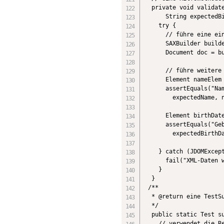
  private void validate
      String expectedBi
    try {

      // führe eine ein
      SAXBuilder builde
      Document doc = bu
      // führe weitere 
      Element nameElem 
      assertEquals("Nam
        expectedName, n
      Element birthDate
      assertEquals("Geb
        expectedBirthDa
    } catch (JDOMExcept
      fail("XML-Daten w
    }

  }

 /**

  * @return eine TestSu
  */

  public static Test su
    // verwendet die Re