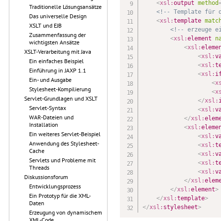
<
xsl:
output
method
Traditionelle Lösungsansätze
<!-- Template für 
Das universelle Design
<
xsl:
template
matc
XSLT und EJB
<!-- erzeuge e
Zusammenfassung der
<
xsl:
element
n
wichtigsten Ansätze
<
xsl:
eleme
XSLT-Verarbeitung mit Java
<
xsl:
v
Ein einfaches Beispiel
<
xsl:
t
Einführung in JAXP 1.1
<
xsl:
i
Ein- und Ausgabe
<
x
Stylesheet-Kompilierung
<
x
Servlet-Grundlagen und XSLT
</
xsl:
Servlet-Syntax
<
xsl:
v
WAR-Dateien und
</
xsl:
elem
Installation
<
xsl:
eleme
Ein weiteres Servlet-Beispiel
<
xsl:
v
Anwendung des Stylesheet-
<
xsl:
t
Cache
<
xsl:
v
Servlets und Probleme mit
<
xsl:
t
Threads
<
xsl:
v
Diskussionsforum
</
xsl:
elem
Entwicklungsprozess
</
xsl:
element
>
Ein Prototyp für die XML-
</
xsl:
template
>
Daten
</
xsl:
stylesheet
>
Erzeugung von dynamischem
XML-Code