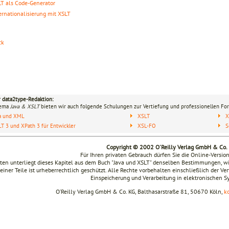
T als Code-Generator
ernationalisierung mit XSLT
ck
r data2type-Redaktion:
hema
Java & XSLT
bieten wir auch folgende Schulungen zur Vertiefung und professionellen For
va und XML
XSLT
X
T 3 und XPath 3 für Entwickler
XSL-FO
S
Copyright © 2002 O'Reilly Verlag GmbH & Co.
Für Ihren privaten Gebrauch dürfen Sie die Online-Versio
ten unterliegt dieses Kapitel aus dem Buch "Java und XSLT" denselben Bestimmungen, w
seiner Teile ist urheberrechtlich geschützt. Alle Rechte vorbehalten einschließlich der V
Einspeicherung und Verarbeitung in elektronischen 
O’Reilly Verlag GmbH & Co. KG, Balthasarstraße 81, 50670 Köln,
k