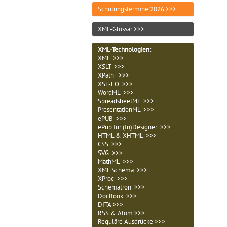
Schulungstermine 2026 >>>
XML-Glossar >>>
XML-Technologien
:
XML >>>
XSLT >>>
XPath >>>
XSL-FO >>>
WordML >>>
SpreadsheetML >>>
PresentationML >>>
ePUB >>>
ePub für (In)Designer >>>
HTML & XHTML >>>
CSS >>>
SVG >>>
MathML >>>
XML Schema >>>
XProc >>>
Schematron >>>
DocBook >>>
DITA >>>
RSS & Atom >>>
Reguläre Ausdrücke >>>