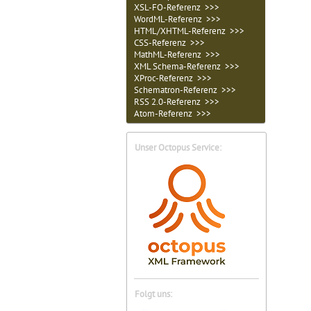
XSL-FO-Referenz >>>
WordML-Referenz >>>
HTML/XHTML-Referenz >>>
CSS-Referenz >>>
MathML-Referenz >>>
XML Schema-Referenz >>>
XProc-Referenz >>>
Schematron-Referenz >>>
RSS 2.0-Referenz >>>
Atom-Referenz >>>
Unser Octopus Service:
Folgt uns: