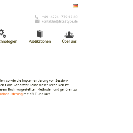
+49 - 6221 - 739 12 60
kontakt(at)data2type.de
chnologien
Publikationen
Über uns
rden, so wie die Implementierung von Session-
 Code-Generator. Keine dieser Techniken ist
diesem Buch vorgestellten Methoden und gehören zu
ationalisierung
mit XSLT und Java.