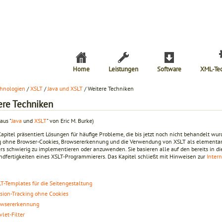
Home
Leistungen
Software
XML-Te
hnologien
/
XSLT
/
Java und XSLT
/ Weitere Techniken
ere Techniken
aus "
Java
und
XSLT
" von Eric M. Burke)
Kapitel präsentiert Lösungen für häufige Probleme, die bis jetzt noch nicht behandelt wu
g ohne Browser-Cookies, Browsererkennung und die Verwendung von XSLT als elementaren
rs schwierig zu implementieren oder anzuwenden. Sie basieren alle auf den bereits in 
ndfertigkeiten eines XSLT-Programmierers. Das Kapitel schließt mit Hinweisen zur
Intern
T-Templates für die Seitengestaltung
sion-Tracking ohne Cookies
owsererkennung
vlet-Filter