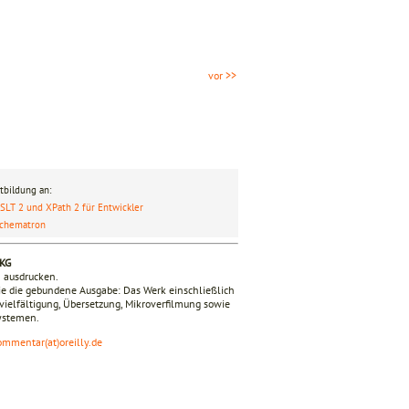
vor >>
tbildung an:
SLT 2 und XPath 2 für Entwickler
chematron
 KG
n ausdrucken.
ie die gebundene Ausgabe: Das Werk einschließlich
ervielfältigung, Übersetzung, Mikroverfilmung sowie
Systemen.
ommentar(at)oreilly.de