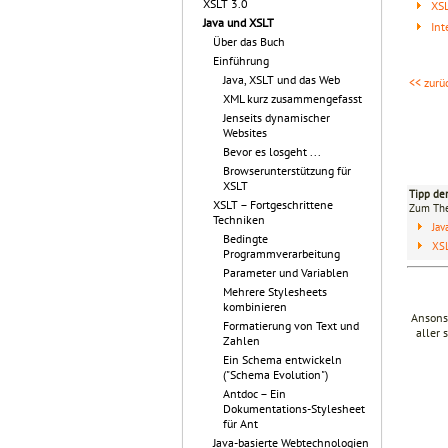
XSLT 3.0
XSL
Java und XSLT
Int
Über das Buch
Einführung
Java, XSLT und das Web
<< zurü
XML kurz zusammengefasst
Jenseits dynamischer
Websites
Bevor es losgeht ...
Browserunterstützung für
XSLT
Tipp de
XSLT – Fortgeschrittene
Zum T
Techniken
Ja
Bedingte
XSL
Programmverarbeitung
Parameter und Variablen
Mehrere Stylesheets
kombinieren
Ansons
Formatierung von Text und
aller 
Zahlen
Ein Schema entwickeln
("Schema Evolution")
Antdoc – Ein
Dokumentations-Stylesheet
für Ant
Java-basierte Webtechnologien