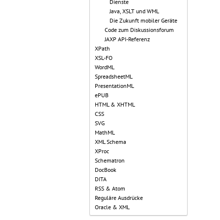
Dienste
Java, XSLT und WML
Die Zukunft mobiler Geräte
Code zum Diskussionsforum
JAXP API-Referenz
XPath
XSL-FO
WordML
SpreadsheetML
PresentationML
ePUB
HTML & XHTML
CSS
SVG
MathML
XML Schema
XProc
Schematron
DocBook
DITA
RSS & Atom
Reguläre Ausdrücke
Oracle & XML