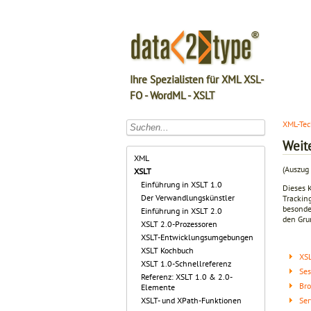
Ihre Spezialisten für XML XSL-
FO - WordML - XSLT
XML-Tec
Weit
XML
(Auszug 
XSLT
Einführung in XSLT 1.0
Dieses 
Der Verwandlungskünstler
Trackin
besonde
Einführung in XSLT 2.0
den Gru
XSLT 2.0-Prozessoren
XSLT-Entwicklungsumgebungen
XSLT Kochbuch
XSL
XSLT 1.0-Schnellreferenz
Ses
Referenz: XSLT 1.0 & 2.0-
Br
Elemente
Ser
XSLT- und XPath-Funktionen