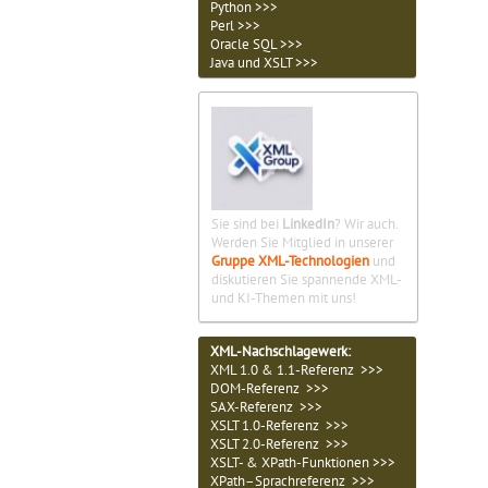
Python >>>
Perl >>>
Oracle SQL >>>
Java und XSLT >>>
Sie sind bei
LinkedIn
? Wir auch.
Werden Sie Mitglied in unserer
Gruppe XML-Technologien
und
diskutieren Sie spannende XML-
und KI-Themen mit uns!
XML-Nachschlagewerk:
XML 1.0 & 1.1-Referenz >>>
DOM-Referenz >>>
SAX-Referenz >>>
XSLT 1.0-Referenz >>>
XSLT 2.0-Referenz >>>
XSLT- & XPath-Funktionen >>>
XPath–Sprachreferenz >>>