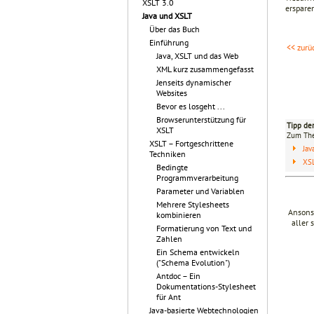
XSLT 3.0
erspare
Java und XSLT
Über das Buch
Einführung
<< zurü
Java, XSLT und das Web
XML kurz zusammengefasst
Jenseits dynamischer
Websites
Bevor es losgeht ...
Browserunterstützung für
Tipp de
XSLT
Zum T
XSLT – Fortgeschrittene
Ja
Techniken
XSL
Bedingte
Programmverarbeitung
Parameter und Variablen
Mehrere Stylesheets
Ansons
kombinieren
aller 
Formatierung von Text und
Zahlen
Ein Schema entwickeln
("Schema Evolution")
Antdoc – Ein
Dokumentations-Stylesheet
für Ant
Java-basierte Webtechnologien