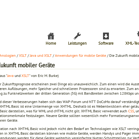
Home
Leistungen
Software
XML-Te
hnologien
/
XSLT
/
Java und XSLT
/
Anwendungen für mobile Geräte
/ Die Zukunft mobile
Zukunft mobiler Geräte
aus "
Java
und
XSLT
" von Eric M. Burke)
er Zukunftsprognose erscheinen zwei Dinge als unausweichlich. Zum einen wird die Ausst
eren Auflösungen, mehr Speicher und schnelleren Prozessoren sind zu erwarten. Zum and
g zu Funknetzwerken der dritten Generation (3G) mit Bandbreiten zwischen 128Kbps und
d dieser Verbesserungen haben sich das WAP-Forum und NTT DoCoMo darauf verständigt,
 XHTML Basic ist eine Untermenge von XHTML. Deshalb ist es Webentwicklern eher geläu
asic darstellen, was für WML und cHTML nicht gilt. XHTML Basic verwendet auch
CSS
, u
ationsmerkmale festzulegen. Neuere Geräte sollten wesentlich mehr Formatierungsan
aren Geräte.
ration nach XHTML Basic wird jedoch nicht den Bedarf an Technologien wie XSLT verri
en in XHTML Basic darstellen können wie mobile Geräte, werden Handys und Pager immer
ndungen werden für diese Geräte weiterhin vereinfachte Nutzer-Schnittstellen zur Verf