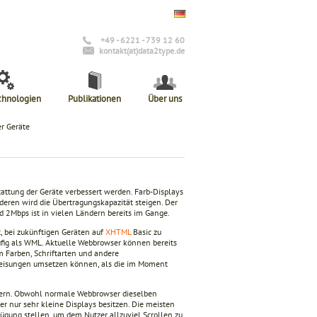
+49 - 6221 - 739 12 60
kontakt(at)data2type.de
chnologien
Publikationen
Über uns
r Geräte
attung der Geräte verbessert werden. Farb-Displays
eren wird die Übertragungskapazität steigen. Der
 2Mbps ist in vielen Ländern bereits im Gange.
 bei zukünftigen Geräten auf
XHTML
Basic zu
fig als WML. Aktuelle Webbrowser können bereits
m Farben, Schriftarten und andere
weisungen umsetzen können, als die im Moment
ngern. Obwohl normale Webbrowser dieselben
 nur sehr kleine Displays besitzen. Die meisten
ügung stellen, um dem Nutzer allzuviel Scrollen zu