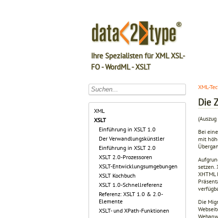
Ihre Spezialisten für XML XSL-
FO - WordML - XSLT
XML-Tec
Die 
XML
(Auszug 
XSLT
Einführung in XSLT 1.0
Bei ein
Der Verwandlungskünstler
mit höh
Übergan
Einführung in XSLT 2.0
XSLT 2.0-Prozessoren
Aufgrun
XSLT-Entwicklungsumgebungen
setzen.
XHTML B
XSLT Kochbuch
Präsent
XSLT 1.0-Schnellreferenz
verfügb
Referenz: XSLT 1.0 & 2.0-
Elemente
Die Mig
Webseit
XSLT- und XPath-Funktionen
Webanwe