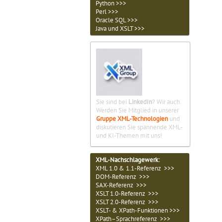
Python >>>
Perl >>>
Oracle SQL >>>
Java und XSLT >>>
Sie sind bei
LinkedIn
? Wir auch.
Werden Sie Mitglied in unserer
Gruppe XML-Technologien
und
diskutieren Sie spannende XML-
und KI-Themen mit uns!
XML-Nachschlagewerk:
XML 1.0 & 1.1-Referenz >>>
DOM-Referenz >>>
SAX-Referenz >>>
XSLT 1.0-Referenz >>>
XSLT 2.0-Referenz >>>
XSLT- & XPath-Funktionen >>>
XPath–Sprachreferenz >>>