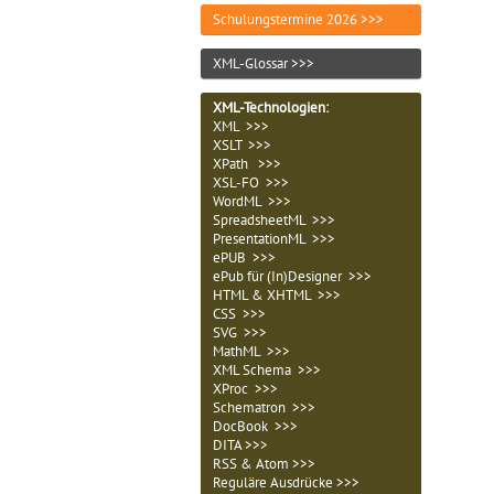
Schulungstermine 2026 >>>
XML-Glossar >>>
XML-Technologien
:
XML >>>
XSLT >>>
XPath >>>
XSL-FO >>>
WordML >>>
SpreadsheetML >>>
PresentationML >>>
ePUB >>>
ePub für (In)Designer >>>
HTML & XHTML >>>
CSS >>>
SVG >>>
MathML >>>
XML Schema >>>
XProc >>>
Schematron >>>
DocBook >>>
DITA >>>
RSS & Atom >>>
Reguläre Ausdrücke >>>