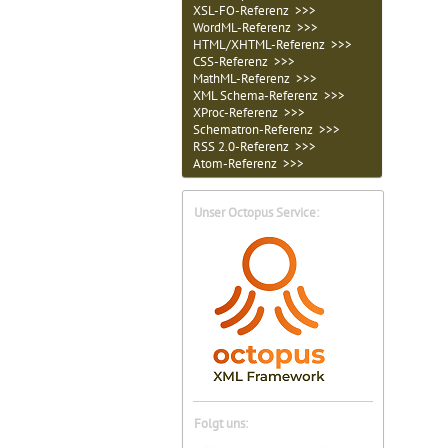
XSL-FO-Referenz >>>
WordML-Referenz >>>
HTML/XHTML-Referenz >>>
CSS-Referenz >>>
MathML-Referenz >>>
XML Schema-Referenz >>>
XProc-Referenz >>>
Schematron-Referenz >>>
RSS 2.0-Referenz >>>
Atom-Referenz >>>
Unser Octopus Service:
Folgt uns: