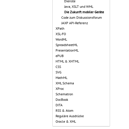
Dienste
Java, XSLT und WML
Die Zukunft mobiler Geräte
Code zum Diskussionsforum
JAXP API-Referenz
XPath
XSL-FO
WordML
SpreadsheetML
PresentationML
ePUB
HTML & XHTML
CSS
SVG
MathML
XML Schema
XProc
Schematron
DocBook
DITA
RSS & Atom
Reguläre Ausdrücke
Oracle & XML