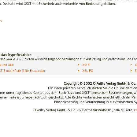
n. Deshalb wird XSLT mit Sicherheit auch weiterhin von Bedeutung bleiben.
ck
r data2type-Redaktion:
hema
Java & XSLT
bieten wir auch folgende Schulungen zur Vertiefung und professionellen For
va und XML
XSLT
X
T 3 und XPath 3 für Entwickler
XSL-FO
S
Copyright © 2002 O'Reilly Verlag GmbH & Co.
Für Ihren privaten Gebrauch dürfen Sie die Online-Versio
ten unterliegt dieses Kapitel aus dem Buch "Java und XSLT" denselben Bestimmungen, w
seiner Teile ist urheberrechtlich geschützt. Alle Rechte vorbehalten einschließlich der V
Einspeicherung und Verarbeitung in elektronischen 
O’Reilly Verlag GmbH & Co. KG, Balthasarstraße 81, 50670 Köln,
k