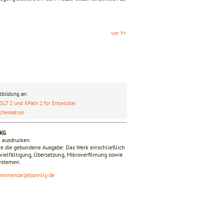
vor >>
tbildung an:
SLT 2 und XPath 2 für Entwickler
chematron
 KG
n ausdrucken.
ie die gebundene Ausgabe: Das Werk einschließlich
ervielfältigung, Übersetzung, Mikroverfilmung sowie
Systemen.
ommentar(at)oreilly.de